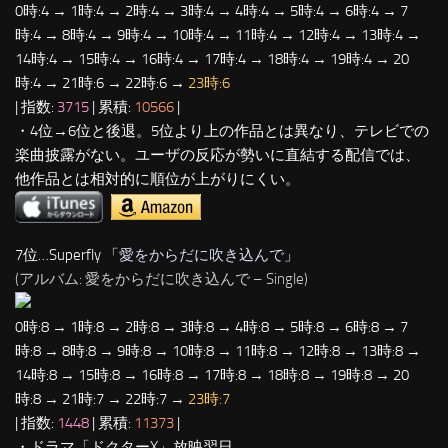
0時:4 → 1時:4 → 2時:4 → 3時:4 → 4時:4 → 5時:4 → 6時:4 → 7
時:4 → 8時:4 → 9時:4 → 10時:4 → 11時:4 → 12時:4 → 13時:4 →
14時:4 → 15時:4 → 16時:4 → 17時:4 → 18時:4 → 19時:4 → 20
時:4 → 21時:6 → 22時:6 →
23時:6
| 指数:
3715
| 累積:
10566
|
・4位→6位と後退。5位より上の作品とは異なり、テレビでの
楽曲披露がない。ユーザの反応が勢いに直結する配信では、
他作品とは相対的に順位が上がりにくい。
7位…Superfly 「
愛をからだに吹き込んで
」
(アルバム: 愛をからだに吹き込んで – Single)
0時:8 → 1時:8 → 2時:8 → 3時:8 → 4時:8 → 5時:8 → 6時:8 → 7
時:8 → 8時:8 → 9時:8 → 10時:8 → 11時:8 → 12時:8 → 13時:8 →
14時:8 → 15時:8 → 16時:8 → 17時:8 → 18時:8 → 19時:8 → 20
時:8 → 21時:7 → 22時:7 →
23時:7
| 指数:
1448
| 累積:
11373
|
・ドラマ「ドクターX」放映翌日。