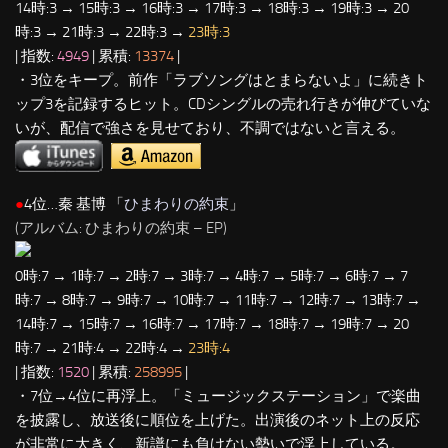
14時:3 → 15時:3 → 16時:3 → 17時:3 → 18時:3 → 19時:3 → 20
時:3 → 21時:3 → 22時:3 →
23時:3
| 指数:
4949
| 累積:
13374
|
・3位をキープ。前作「ラブソングはとまらないよ」に続きト
ップ3を記録するヒット。CDシングルの売れ行きが伸びていな
いが、配信で強さを見せており、不調ではないと言える。
●
4位…秦 基博 「
ひまわりの約束
」
(アルバム: ひまわりの約束 – EP)
0時:7 → 1時:7 → 2時:7 → 3時:7 → 4時:7 → 5時:7 → 6時:7 → 7
時:7 → 8時:7 → 9時:7 → 10時:7 → 11時:7 → 12時:7 → 13時:7 →
14時:7 → 15時:7 → 16時:7 → 17時:7 → 18時:7 → 19時:7 → 20
時:7 → 21時:4 → 22時:4 →
23時:4
| 指数:
1520
| 累積:
258995
|
・7位→4位に再浮上。「ミュージックステーション」で楽曲
を披露し、放送後に順位を上げた。出演後のネット上の反応
が非常に大きく、新譜にも負けない勢いで浮上している。