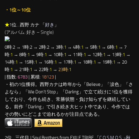
・1位～10位
★
1位…西野 カナ 「
好き
」
(アルバム: 好き – Single)
0時:2 → 1時:2 → 2時:2 → 3時:
1
→ 4時:
1
→ 5時:
1
→ 6時:
1
→ 7
時:
1
→ 8時:
1
→ 9時:
1
→ 10時:
1
→ 11時:
1
→ 12時:
1
→ 13時:
1
→
14時:
1
→ 15時:
1
→ 16時:
1
→ 17時:
1
→ 18時:
1
→ 19時:
1
→ 20
時:
1
→ 21時:
1
→ 22時:
1
→
23時:
1
| 指数:
6783
| 累積:
18123
|
・初の1位獲得。西野カナは昨年から「Believe」「涙色」「さ
よなら」「We Don’t Stop」「Darling」で立て続けに1位を獲得
しており、今作も続き、常勝状態・負け知らずを継続してい
る。前作「Darling」で引き続き大ヒット中であり、今作では
その勢いにどこまで迫れるかが注目点である。
2位…三代目 J Soul Brothers from EXILE TRIBE 「
C.O.S.M.O.S. ~秋