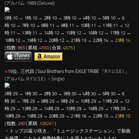
(アルバム: 1989 (Deluxe))
0時:10 → 1時:10 → 2時:10 → 3時:10 → 4時:10 → 5時:10 → 6
時:10 → 7時:10 → 8時:11 → 9時:11 → 10時:11 → 11時:11 → 12
時:11 → 13時:11 → 14時:12 → 15時:12 → 16時:12 → 17時:12 →
18時:12 → 19時:12 → 20時:12 → 21時:13 → 22時:14 →
23時:14
| 指数:
865
| 累積:
4550
| 合算:
4575
|
●
15位…三代目 J Soul Brothers from EXILE TRIBE 「
R.Y.U.S.E.I.
」
(アルバム: R.Y.U.S.E.I. – Single)
0時:29 → 1時:30 → 2時:30 → 3時:30 → 4時:30 → 5時:30 → 6
時:30 → 7時:29 → 8時:29 → 9時:29 → 10時:29 → 11時:29 → 12
時:29 → 13時:29 → 14時:29 → 15時:29 → 16時:29 → 17時:29 →
18時:29 → 19時:29 → 20時:29 → 21時:16 → 22時:15 →
23時:15
| 指数:
290
| 累積:
108261
|
・トップ20返り咲き。「ミュージックステーション」で新曲
を披露。こちらも相乗効果による浮上となったようだ。