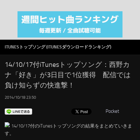
注目カテゴリ
オリジナルiTunes週間トップソング
音楽業界
SMAP
ITUNESトップソング (ITUNESダウンロードランキング)
AKB48
RSS
14/10/17付iTunesトップソング：西野カ
ナ「好き」が3日目で1位獲得 配信では
LINKS
負け知らずの快進撃！
2014/10/18 23:50
Pocket
14/10/17付のiTunesトップソングの結果をまとめていきま
す。