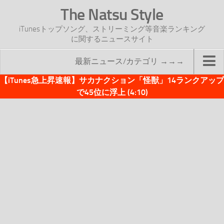
The Natsu Style
iTunesトップソング、ストリーミング等音楽ランキング
に関するニュースサイト
最新ニュース/カテゴリ →→→
【iTunes急上昇速報】サカナクション「怪獣」14ランクアップ
TOP
で45位に浮上 (4:10)
サイトについて
年間ヒット曲ランキング
2016年度特集記事
2017年度特集記事
iTunesトップソング速報
iTunesデイリー
オリジナル週間トップソング
「オリジナルiTunes週間トップソング」紹介資料