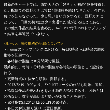
最新のチャートでは、西野カナの「好き」が初の1位を獲得し
た。配信での西野カナは常に1位獲得を続けてきたが、今作も
負けを知らなかった。少し悪い言い方をすると、西野カナに
とって、3日目の初1位は少々出遅れた感があるほどである。
その他の作品の結果も含めた、14/10/17付iTunesトップソング
の結果を早速見ていきたい。
<ルール、順位推移の記録について>
・iTunesのトップソングにおける、毎日0時台〜23時台の順位
推移を記録する。
・各時刻の順位は10分間隔で更新。
最終的に、毎時50分時点の順位が各時刻の順位として記録さ
れる。
・更新時点の1位から順番に掲載する。
・2013/5/19 19:00より、EXPLICITマークの作品も対象に追加。
・指数は作品の売れ行きを示す独自の指標であり、DL数とは
関係ない。数字が高いほど勢いがあることを表す。
・累積指数は2012/12/30以降の累積点。
・各日の解説(振り返り)は翌日更新。