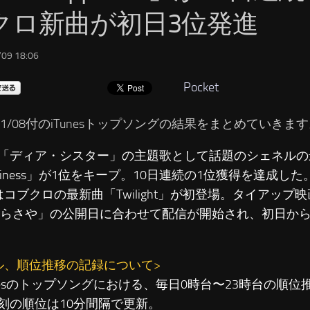
クロ新曲が初日3位発進
09 18:06
Pocket
/11/08付のiTunesトップソングの結果をまとめていきま
「ディア・シスター」の主題歌として話題のシェネルの
ppiness」が1位をキープ。10日連続の1位獲得を達成した
はコブクロの最新曲「Twilight」が初登場。タイアップ
さらさや」の公開日に合わせて配信が開始され、初日か
ル、順位推移の記録について>
unesのトップソングにおける、毎日0時台〜23時台の順
刻の順位は10分間隔で更新。