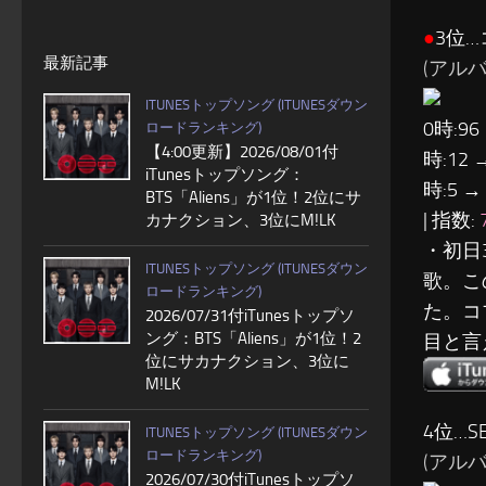
●
3位…
最新記事
(アルバム:
ITUNESトップソング (ITUNESダウン
0時:96
ロードランキング)
【4:00更新】2026/08/01付
時:12 
iTunesトップソング：
時:5 →
BTS「Aliens」が1位！2位にサ
| 指数:
カナクション、3位にM!LK
・初日
ITUNESトップソング (ITUNESダウン
歌。こ
ロードランキング)
た。コ
2026/07/31付iTunesトップソ
ング：BTS「Aliens」が1位！2
目と言
位にサカナクション、3位に
M!LK
4位…SE
ITUNESトップソング (ITUNESダウン
ロードランキング)
(アルバム:
2026/07/30付iTunesトップソ