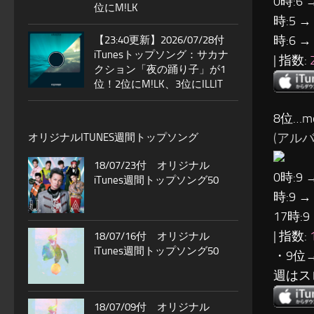
0時:6 
位にM!LK
時:5 →
時:6 →
【23:40更新】2026/07/28付
iTunesトップソング：サカナ
| 指数:
クション「夜の踊り子」が1
位！2位にM!LK、3位にILLIT
8位…mo
(アルバム:
オリジナルITUNES週間トップソング
18/07/23付 オリジナル
0時:9 
iTunes週間トップソング50
時:9 →
17時:9
| 指数:
18/07/16付 オリジナル
iTunes週間トップソング50
・9位
週はス
18/07/09付 オリジナル