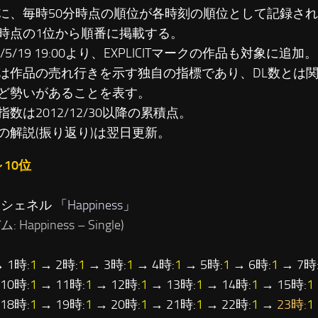
に、毎時50分時点の順位が各時刻の順位として記録さ
時点の1位から順番に掲載する。
3/5/19 19:00より、EXPLICITマークの作品も対象に追加。
は作品の売れ行きを示す独自の指標であり、DL数とは
ど勢いがあることを表す。
数は2012/12/30以降の累積点。
の解説(振り返り)は翌日更新。
～10位
…シェネル 「
Happiness
」
 Happiness – Single)
 1時:
1
→ 2時:
1
→ 3時:
1
→ 4時:
1
→ 5時:
1
→ 6時:
1
→ 7時
10時:
1
→ 11時:
1
→ 12時:
1
→ 13時:
1
→ 14時:
1
→ 15時:
1
18時:
1
→ 19時:
1
→ 20時:
1
→ 21時:
1
→ 22時:
1
→
23時:
1