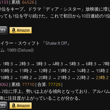
6133
| 累積:
64526
|
1位をキープ。ドラマ「ディア・シスター」放映後に増
っても1位を守り続けた。これで初日から10日連続の1
テイラー・スウィフト 「
Shake It Off
」
 1989 (Deluxe))
→ 1時:3 → 2時:3 → 3時:3 → 4時:3 → 5時:3 → 6時:3 → 7時:
 10時:2 → 11時:2 → 12時:2 → 13時:2 → 14時:2 → 15時:2
 18時:2 → 19時:2 → 20時:2 → 21時:2 → 22時:2 →
23時:2
3062
| 累積:
77710
| 合算:
77729
|
→2位に浮上。勢いは上がる傾向となっており、アルバム「
降に注目度が上がっていることが分かる。