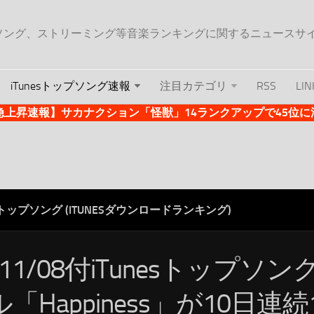
ップソング、ストリーミング等音楽ランキングに関するニュースサ
iTunesトップソング速報
注目カテゴリ
RSS
LIN
es急上昇速報】サカナクション「怪獣」14ランクアップで45位に浮上 
ESトップソング (ITUNESダウンロードランキング)
/11/08付iTunesトップソ
「Happiness」が10日連