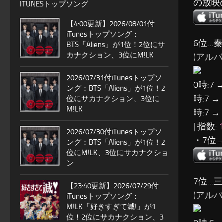
の放映
ITUNESトップソング
【4:00更新】2026/08/01付
iTunesトップソング：
6位…秦
BTS「Aliens」が1位！2位にサ
カナクション、3位にM!LK
(アルバ
2026/07/31付iTunesトップソ
0時:7 
ング：BTS「Aliens」が1位！2
時:7 →
位にサカナクション、3位に
M!LK
時:7 →
| 指数:
2026/07/30付iTunesトップソ
・7位
ング：BTS「Aliens」が1位！2
位にM!LK、3位にサカナクショ
ン
7位…
【23:40更新】2026/07/29付
(アルバム
iTunesトップソング：
M!LK「好きすぎて滅!」が1
位！2位にサカナクション、3