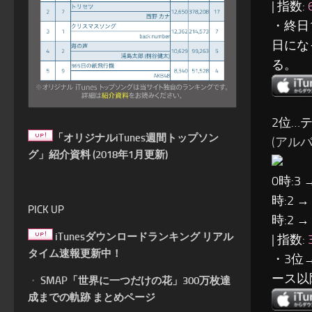
| 指数:
・終日
日にな
る。
2位…
「オリジナルiTunes週間トップソン
(アルバム:
グ」紹介資料 (2018年1月更新)
0時:3 
時:2 →
PICK UP
時:2 →
iTunesダウンロードランキング リアル
| 指数:
タイム速報更新中！
・3位
ース以
・
SMAP「世界に一つだけの花」300万枚達
成までの軌跡 まとめページ