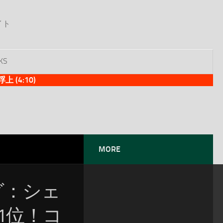
イト
KS
(4:10)
MORE
ング：シェ
続1位！コ