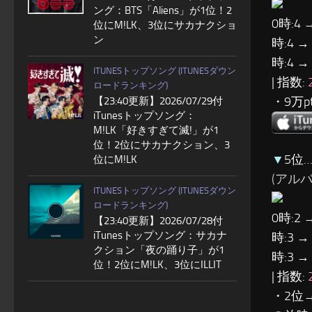
ング：BTS「Aliens」が1位！2
0時:4 
位にM!LK、3位にサカナクショ
ン
時:4 →
時:4 →
ITUNESトップソング (ITUNESダウン
| 指数:
ロードランキング)
・9万
【23:40更新】2026/07/29付
iTunesトップソング：
M!LK「好きすぎて滅!」が1
位！2位にサカナクション、3
▼
5位
位にM!LK
(アルバム:
ITUNESトップソング (ITUNESダウン
ロードランキング)
0時:2 
【23:40更新】2026/07/28付
iTunesトップソング：サカナ
時:3 →
クション「夜の踊り子」が1
時:3 →
位！2位にM!LK、3位にILLIT
| 指数:
・2位