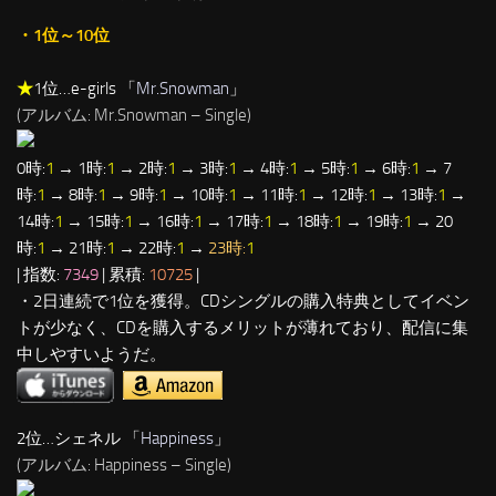
・1位～10位
★
1位…e-girls 「
Mr.Snowman
」
(アルバム: Mr.Snowman – Single)
0時:
1
→ 1時:
1
→ 2時:
1
→ 3時:
1
→ 4時:
1
→ 5時:
1
→ 6時:
1
→ 7
時:
1
→ 8時:
1
→ 9時:
1
→ 10時:
1
→ 11時:
1
→ 12時:
1
→ 13時:
1
→
14時:
1
→ 15時:
1
→ 16時:
1
→ 17時:
1
→ 18時:
1
→ 19時:
1
→ 20
時:
1
→ 21時:
1
→ 22時:
1
→
23時:
1
| 指数:
7349
| 累積:
10725
|
・2日連続で1位を獲得。CDシングルの購入特典としてイベン
トが少なく、CDを購入するメリットが薄れており、配信に集
中しやすいようだ。
2位…シェネル 「
Happiness
」
(アルバム: Happiness – Single)