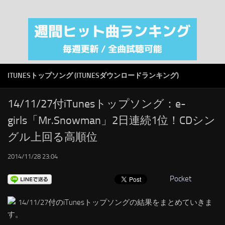
注目カテゴリ
オリジナルiTunes週間トップソング
音楽業界
SMAP
ITUNESトップソング (ITUNESダウンロードランキング)
AKB48
RSS
14/11/27付iTunesトップソング：e-
girls「Mr.Snowman」2日連続1位！CDシン
LINKS
グル上回る高順位
2014/11/28 23:04
Pocket
14/11/27付のiTunesトップソングの結果をまとめていきま
す。