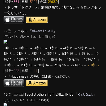
| 指数:
861
| 累積:
5441
| 合算:
29660
|
・ドラマ「ドクターX」放映効果で、地味ながらもロングセラ
ー化している。
12位…シェネル 「
Always Love U
」
(アルバム: Always Love U – Single)
0時:15 → 1時:15 → 2時:15 → 3時:15 → 4時:15 → 5時:15 → 6
時:15 → 7時:15 → 8時:15 → 9時:15 → 10時:15 → 11時:14 → 12
時:14 → 13時:14 → 14時:14 → 15時:14 → 16時:14 → 17時:14 →
18時:13 → 19時:13 → 20時:14 → 21時:14 → 22時:13 →
23時:12
| 指数:
922
| 累積:
1111
|
・「Happiness」の勢いには遠く及ばない。
13位…三代目 J Soul Brothers from EXILE TRIBE 「
R.Y.U.S.E.I.
」
(アルバム: R.Y.U.S.E.I. – Single)