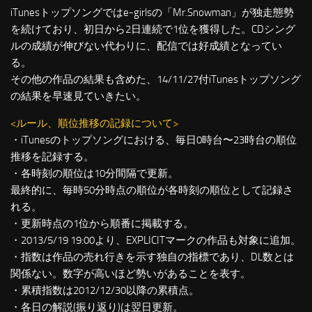
iTunesトップソングではe-girlsの「Mr.Snowman」が独走態勢
を続けており、初日から2日連続で1位を獲得した。CDシング
ルの成績が伸びない代わりに、配信では好成績となってい
る。
その他の作品の結果も含めた、14/11/27付iTunesトップソング
の結果を早速見ていきたい。
<ルール、順位推移の記録について>
・iTunesのトップソングにおける、毎日0時台〜23時台の順位
推移を記録する。
・各時刻の順位は10分間隔で更新。
最終的に、毎時50分時点の順位が各時刻の順位として記録さ
れる。
・更新時点の1位から順番に掲載する。
・2013/5/19 19:00より、EXPLICITマークの作品も対象に追加。
・指数は作品の売れ行きを示す独自の指標であり、DL数とは
関係ない。数字が高いほど勢いがあることを表す。
・累積指数は2012/12/30以降の累積点。
・各日の解説(振り返り)は翌日更新。