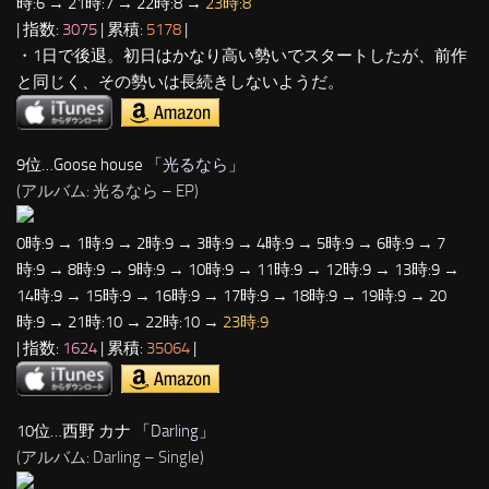
時:6 → 21時:7 → 22時:8 →
23時:8
| 指数:
3075
| 累積:
5178
|
・1日で後退。初日はかなり高い勢いでスタートしたが、前作
と同じく、その勢いは長続きしないようだ。
9位…Goose house 「
光るなら
」
(アルバム: 光るなら – EP)
0時:9 → 1時:9 → 2時:9 → 3時:9 → 4時:9 → 5時:9 → 6時:9 → 7
時:9 → 8時:9 → 9時:9 → 10時:9 → 11時:9 → 12時:9 → 13時:9 →
14時:9 → 15時:9 → 16時:9 → 17時:9 → 18時:9 → 19時:9 → 20
時:9 → 21時:10 → 22時:10 →
23時:9
| 指数:
1624
| 累積:
35064
|
10位…西野 カナ 「
Darling
」
(アルバム: Darling – Single)