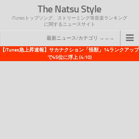
The Natsu Style
iTunesトップソング、ストリーミング等音楽ランキング
に関するニュースサイト
最新ニュース/カテゴリ →→→
【iTunes急上昇速報】サカナクション「怪獣」14ランクアップ
TOP
で45位に浮上 (4:10)
サイトについて
年間ヒット曲ランキング
2016年度特集記事
2017年度特集記事
iTunesトップソング速報
iTunesデイリー
オリジナル週間トップソング
「オリジナルiTunes週間トップソング」紹介資料