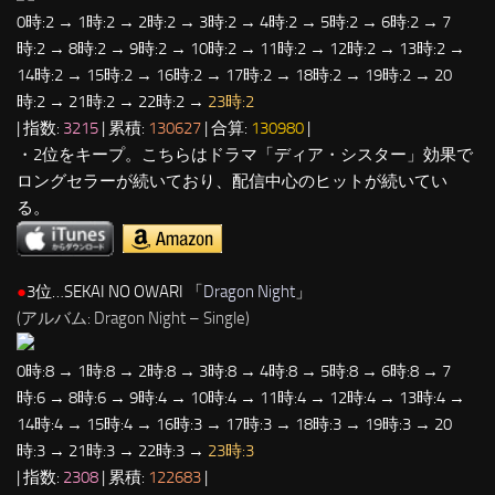
0時:2 → 1時:2 → 2時:2 → 3時:2 → 4時:2 → 5時:2 → 6時:2 → 7
時:2 → 8時:2 → 9時:2 → 10時:2 → 11時:2 → 12時:2 → 13時:2 →
14時:2 → 15時:2 → 16時:2 → 17時:2 → 18時:2 → 19時:2 → 20
時:2 → 21時:2 → 22時:2 →
23時:2
| 指数:
3215
| 累積:
130627
| 合算:
130980
|
・2位をキープ。こちらはドラマ「ディア・シスター」効果で
ロングセラーが続いており、配信中心のヒットが続いてい
る。
●
3位…SEKAI NO OWARI 「
Dragon Night
」
(アルバム: Dragon Night – Single)
0時:8 → 1時:8 → 2時:8 → 3時:8 → 4時:8 → 5時:8 → 6時:8 → 7
時:6 → 8時:6 → 9時:4 → 10時:4 → 11時:4 → 12時:4 → 13時:4 →
14時:4 → 15時:4 → 16時:3 → 17時:3 → 18時:3 → 19時:3 → 20
時:3 → 21時:3 → 22時:3 →
23時:3
| 指数:
2308
| 累積:
122683
|