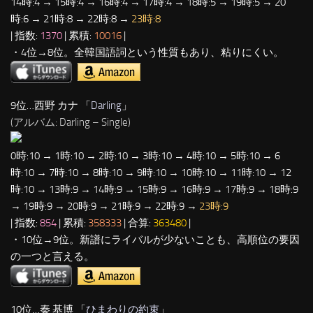
14時:4 → 15時:4 → 16時:4 → 17時:4 → 18時:5 → 19時:5 → 20
時:6 → 21時:8 → 22時:8 →
23時:8
| 指数:
1370
| 累積:
10016
|
・4位→8位。全韓国語詞という性質もあり、粘りにくい。
9位…西野 カナ 「
Darling
」
(アルバム: Darling – Single)
0時:10 → 1時:10 → 2時:10 → 3時:10 → 4時:10 → 5時:10 → 6
時:10 → 7時:10 → 8時:10 → 9時:10 → 10時:10 → 11時:10 → 12
時:10 → 13時:9 → 14時:9 → 15時:9 → 16時:9 → 17時:9 → 18時:9
→ 19時:9 → 20時:9 → 21時:9 → 22時:9 →
23時:9
| 指数:
854
| 累積:
358333
| 合算:
363480
|
・10位→9位。新譜にライバルが少ないことも、高順位の要因
の一つと言える。
10位…秦 基博 「
ひまわりの約束
」