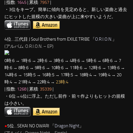
| 指数:
1645
| 累積:
7957
|
・3位をキープ。簡単に傾向を見定めると、新しい楽曲と過去
にヒットした規模の大きい楽曲が上に来やすいようだ。
4位…三代目 J Soul Brothers from EXILE TRIBE 「
O.R.I.O.N.
」
(アルバム: O.R.I.O.N. – EP)
0時:6 → 1時:6 → 2時:6 → 3時:6 → 4時:6 → 5時:6 → 6時:6 → 7
時:6 → 8時:6 → 9時:6 → 10時:6 → 11時:6 → 12時:6 → 13時:6 →
14時:6 → 15時:5 → 16時:5 → 17時:5 → 18時:4 → 19時:4 → 20
時:4 → 21時:4 → 22時:4 →
23時:4
| 指数:
1268
| 累積:
35339
|
・6位→4位に浮上。ただし前作・前々作よりもヒットの規模
は小さい。
●
5位…SEKAI NO OWARI 「
Dragon Night
」
(アルバム: Dragon Night – Single)