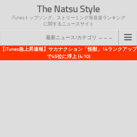
The Natsu Style
iTunesトップソング、ストリーミング等音楽ランキング
に関するニュースサイト
最新ニュース/カテゴリ →→→
【iTunes急上昇速報】サカナクション「怪獣」14ランクアップ
TOP
で45位に浮上 (4:10)
サイトについて
年間ヒット曲ランキング
2016年度特集記事
2017年度特集記事
iTunesトップソング速報
iTunesデイリー
オリジナル週間トップソング
「オリジナルiTunes週間トップソング」紹介資料