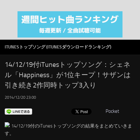
注目カテゴリ
オリジナルiTunes週間トップソング
音楽業界
SMAP
ITUNESトップソング (ITUNESダウンロードランキング)
AKB48
RSS
14/12/19付iTunesトップソング：シェネ
ル「Happiness」が1位キープ！サザンは
LINKS
引き続き2作同時トップ3入り
2014/12/20 23:00
Pocket
14/12/19付のiTunesトップソングの結果をまとめていきま
す。