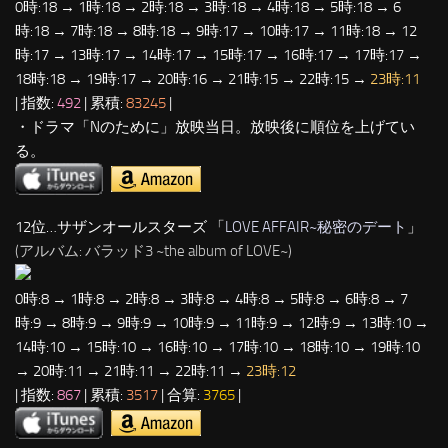
0時:18 → 1時:18 → 2時:18 → 3時:18 → 4時:18 → 5時:18 → 6
時:18 → 7時:18 → 8時:18 → 9時:17 → 10時:17 → 11時:18 → 12
時:17 → 13時:17 → 14時:17 → 15時:17 → 16時:17 → 17時:17 →
18時:18 → 19時:17 → 20時:16 → 21時:15 → 22時:15 →
23時:11
| 指数:
492
| 累積:
83245
|
・ドラマ「Nのために」放映当日。放映後に順位を上げてい
る。
12位…サザンオールスターズ 「
LOVE AFFAIR~秘密のデート
」
(アルバム: バラッド3 ~the album of LOVE~)
0時:8 → 1時:8 → 2時:8 → 3時:8 → 4時:8 → 5時:8 → 6時:8 → 7
時:9 → 8時:9 → 9時:9 → 10時:9 → 11時:9 → 12時:9 → 13時:10 →
14時:10 → 15時:10 → 16時:10 → 17時:10 → 18時:10 → 19時:10
→ 20時:11 → 21時:11 → 22時:11 →
23時:12
| 指数:
867
| 累積:
3517
| 合算:
3765
|