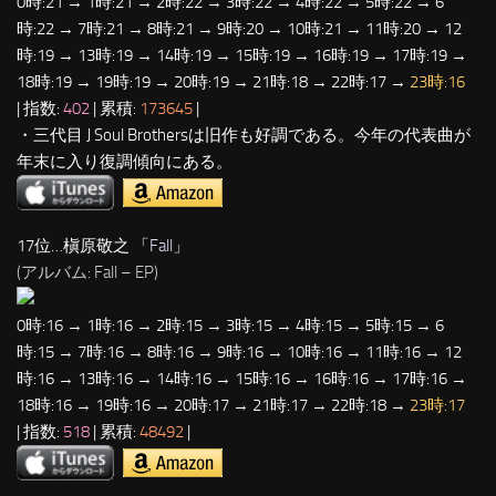
0時:21 → 1時:21 → 2時:22 → 3時:22 → 4時:22 → 5時:22 → 6
時:22 → 7時:21 → 8時:21 → 9時:20 → 10時:21 → 11時:20 → 12
時:19 → 13時:19 → 14時:19 → 15時:19 → 16時:19 → 17時:19 →
18時:19 → 19時:19 → 20時:19 → 21時:18 → 22時:17 →
23時:16
| 指数:
402
| 累積:
173645
|
・三代目 J Soul Brothersは旧作も好調である。今年の代表曲が
年末に入り復調傾向にある。
17位…槇原敬之 「
Fall
」
(アルバム: Fall – EP)
0時:16 → 1時:16 → 2時:15 → 3時:15 → 4時:15 → 5時:15 → 6
時:15 → 7時:16 → 8時:16 → 9時:16 → 10時:16 → 11時:16 → 12
時:16 → 13時:16 → 14時:16 → 15時:16 → 16時:16 → 17時:16 →
18時:16 → 19時:16 → 20時:17 → 21時:17 → 22時:18 →
23時:17
| 指数:
518
| 累積:
48492
|