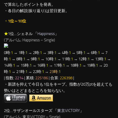
で算出したポイントを発表。
・各日の解説(振り返り)は翌日更新。
・1位～10位
★
1位…シェネル 「
Happiness
」
(アルバム: Happiness – Single)
0時:
1
→ 1時:
1
→ 2時:
1
→ 3時:
1
→ 4時:
1
→ 5時:
1
→ 6時:
1
→ 7
時:
1
→ 8時:
1
→ 9時:
1
→ 10時:
1
→ 11時:
1
→ 12時:
1
→ 13時:
1
→
14時:
1
→ 15時:
1
→ 16時:
1
→ 17時:
1
→ 18時:
1
→ 19時:
1
→ 20
時:
1
→ 21時:
1
→ 22時:
1
→
23時:
1
| 指数:
2214
| 累積:
225186
| 合算:
226398
|
・新譜を抑えて今日も1位をキープ。指数が20万ptを超えても
勢いはとどまるところを知らない。
2位…サザンオールスターズ 「
東京VICTORY
」
(アルバム: 東京VICTORY – Single)