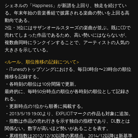
シェネルの「Happiness」が新譜を上回り、独走を続けてい
る。年末年始の音楽番組で披露される楽曲の勢いを上回る高
動向である。
2位・3位にはサザンオールスターズの楽曲が並ぶ。既にCDで
売れてしまった作品であるため、高い勢いにはならないが、
複数曲同時にランクインすることで、アーティストの人気の
大きさを示している。
<ルール、順位推移の記録について>
・iTunesのトップソングにおける、毎日0時台〜23時台の順位
推移を記録する。
・各時刻の順位は10分間隔で更新。
最終的に、毎時50分時点の順位が各時刻の順位として記録さ
れる。
・更新時点の1位から順番に掲載する。
・2013/5/19 19:00より、EXPLICITマークの作品も対象に追加。
・指数は作品の売れ行きを示す独自の指標であり、DL数とは
関係ない。数字が高いほど勢いがあることを表す。
・累積指数は2012/12/30以降の累積点。2014/12以降は新基準