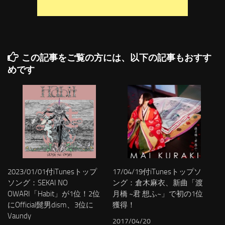
この記事をご覧の方には、以下の記事もおすす
めです
2023/01/01付iTunesトップ
17/04/19付iTunesトップソ
ソング：SEKAI NO
ング：倉木麻衣、新曲「渡
OWARI「Habit」が1位！2位
月橋 ~君 想ふ~」で初の1位
にOfficial髭男dism、3位に
獲得！
Vaundy
2017/04/20