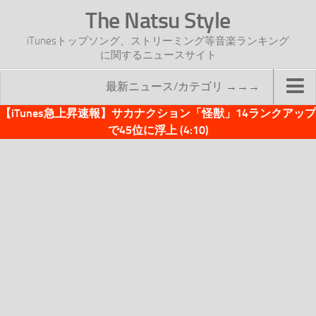
The Natsu Style
iTunesトップソング、ストリーミング等音楽ランキング
に関するニュースサイト
最新ニュース/カテゴリ →→→
【iTunes急上昇速報】サカナクション「怪獣」14ランクアップ
TOP
で45位に浮上 (4:10)
サイトについて
年間ヒット曲ランキング
2016年度特集記事
2017年度特集記事
iTunesトップソング速報
iTunesデイリー
オリジナル週間トップソング
「オリジナルiTunes週間トップソング」紹介資料