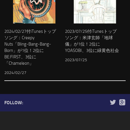
2024/02/27付iTunesトップ
2023/07/25付iTunesトップ
ソング：Creepy
ソング：米津玄師「地球
Nuts「Bling-Bang-Bang-
儀」が1位！2位に
Born」が1位！2位に
YOASOBI、3位に緑黄色社会
BE:FIRST、3位に
2023/07/25
「Chameleon」
2024/02/27
FOLLOW: