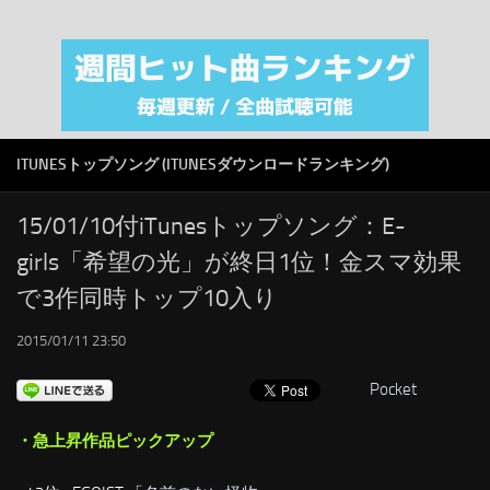
注目カテゴリ
オリジナルiTunes週間トップソング
音楽業界
SMAP
ITUNESトップソング (ITUNESダウンロードランキング)
AKB48
RSS
15/01/10付iTunesトップソング：E-
girls「希望の光」が終日1位！金スマ効果
LINKS
で3作同時トップ10入り
2015/01/11 23:50
Pocket
・急上昇作品ピックアップ