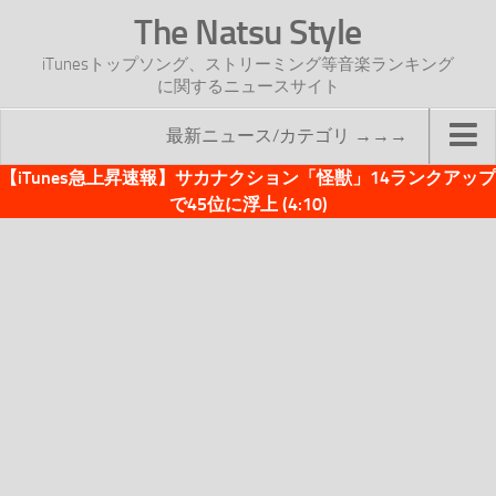
The Natsu Style
iTunesトップソング、ストリーミング等音楽ランキング
に関するニュースサイト
最新ニュース/カテゴリ →→→
【iTunes急上昇速報】サカナクション「怪獣」14ランクアップ
TOP
で45位に浮上 (4:10)
サイトについて
年間ヒット曲ランキング
2016年度特集記事
2017年度特集記事
iTunesトップソング速報
iTunesデイリー
オリジナル週間トップソング
「オリジナルiTunes週間トップソング」紹介資料