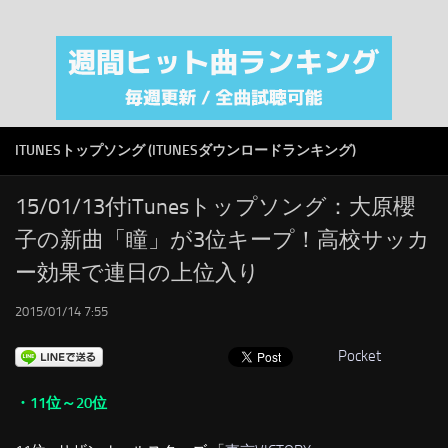
注目カテゴリ
オリジナルiTunes週間トップソング
音楽業界
SMAP
ITUNESトップソング (ITUNESダウンロードランキング)
AKB48
RSS
15/01/13付iTunesトップソング：大原櫻
子の新曲「瞳」が3位キープ！高校サッカ
LINKS
ー効果で連日の上位入り
2015/01/14 7:55
Pocket
・11位～20位