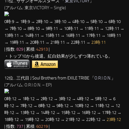
11位…サザンオールスターズ 「
東京VICTORY
」
(アルバム: 東京VICTORY – Single)
0時:9 → 1時:9 → 2時:10 → 3時:10 → 4時:10 → 5時:10 → 6時:10
→ 7時:10 → 8時:10 → 9時:11 → 10時:11 → 11時:11 → 12時:11 →
13時:11 → 14時:11 → 15時:11 → 16時:11 → 17時:11 → 18時:11
→ 19時:11 → 20時:11 → 21時:11 → 22時:11 →
23時:11
| 指数:
829
| 累積:
42913
|
・トップ10から後退。紅白効果が少しずつ薄れている。
12位…三代目 J Soul Brothers from EXILE TRIBE 「
O.R.I.O.N.
」
(アルバム: O.R.I.O.N. – EP)
0時:12 → 1時:12 → 2時:12 → 3時:12 → 4時:12 → 5時:12 → 6
時:12 → 7時:12 → 8時:12 → 9時:12 → 10時:12 → 11時:12 → 12
時:12 → 13時:12 → 14時:12 → 15時:12 → 16時:12 → 17時:12 →
18時:12 → 19時:12 → 20時:12 → 21時:12 → 22時:12 →
23時:12
| 指数:
737
| 累積:
60219
|