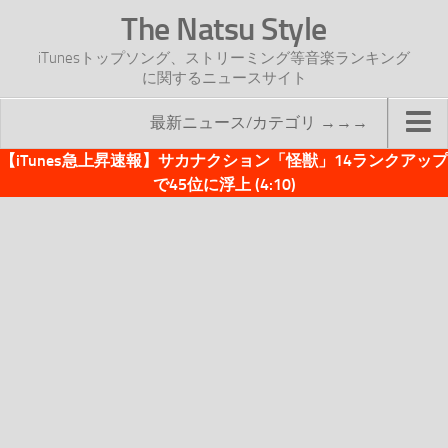
The Natsu Style
iTunesトップソング、ストリーミング等音楽ランキング
に関するニュースサイト
最新ニュース/カテゴリ →→→
【iTunes急上昇速報】サカナクション「怪獣」14ランクアップ
TOP
で45位に浮上 (4:10)
サイトについて
年間ヒット曲ランキング
2016年度特集記事
2017年度特集記事
iTunesトップソング速報
iTunesデイリー
オリジナル週間トップソング
「オリジナルiTunes週間トップソング」紹介資料