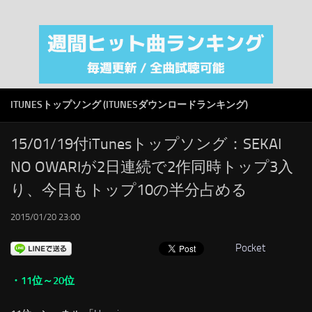
注目カテゴリ
オリジナルiTunes週間トップソング
音楽業界
SMAP
ITUNESトップソング (ITUNESダウンロードランキング)
AKB48
RSS
15/01/19付iTunesトップソング：SEKAI
NO OWARIが2日連続で2作同時トップ3入
LINKS
り、今日もトップ10の半分占める
2015/01/20 23:00
Pocket
・11位～20位