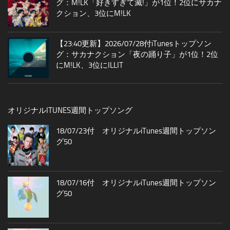
グ：M!LK「好きすぎて滅!」が1位！2位にサカナ
クション、3位にM!LK
【23:40更新】2026/07/28付iTunesトップソン
グ：サカナクション「夜の踊り子」が1位！2位
にM!LK、3位にILLIT
オリジナルITUNES週間トップソング
18/07/23付 オリジナルiTunes週間トップソン
グ50
18/07/16付 オリジナルiTunes週間トップソン
グ50