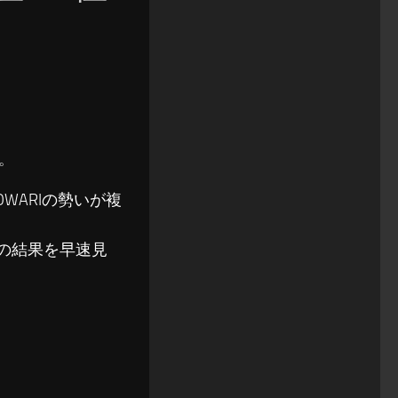
す。
 OWARIの勢いが複
。
ングの結果を早速見