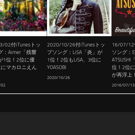
03/02付iTunesトッ
2020/10/26付iTunesトッ
16/07/1
：Aimer「残響
プソング：LiSA「炎」が
ソング：EX
が1位！2位に優
1位！2位もLiSA、3位に
ATSUSH
位にマカロニえん
YOASOBI
位！2位にFi
が再浮上
2020/10/26
/02
2016/07/13