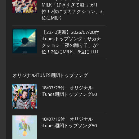
M!LK「好きすぎて滅!」が1
位！2位にサカナクション、3
位にM!LK
【23:40更新】2026/07/28付
iTunesトップソング：サカナ
クション「夜の踊り子」が1
位！2位にM!LK、3位にILLIT
オリジナルITUNES週間トップソング
18/07/23付 オリジナル
iTunes週間トップソング50
18/07/16付 オリジナル
iTunes週間トップソング50