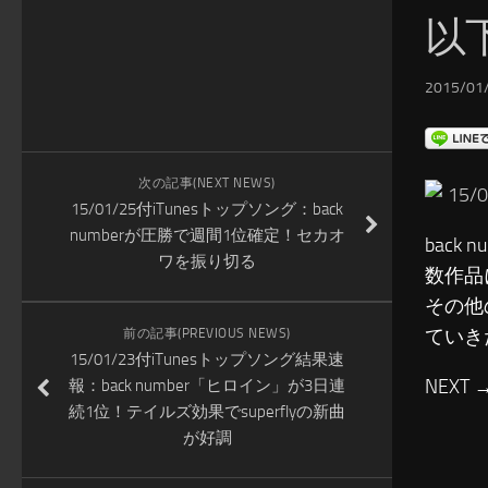
以
2015/01/
次の記事(NEXT NEWS)
15
15/01/25付iTunesトップソング：back
numberが圧勝で週間1位確定！セカオ
back
ワを振り切る
数作品
その他
ていき
前の記事(PREVIOUS NEWS)
15/01/23付iTunesトップソング結果速
NEXT 
報：back number「ヒロイン」が3日連
続1位！テイルズ効果でsuperflyの新曲
が好調