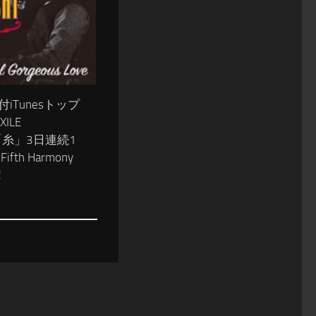
2付iTunesトップ
ILE
I「糸」3日連続1
fth Harmony
！