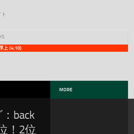
イト
KS
(4:10)
MORE
：back
1位！2位