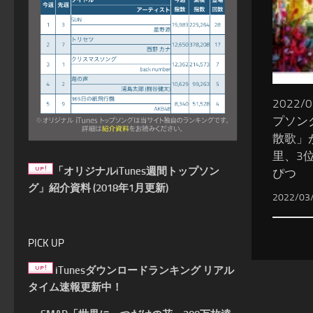
2022/
プソング
散歌」
里、3
「オリジナルiTunes週間トップソン
ぴつ
グ」紹介資料 (2018年1月更新)
2022/03
PICK UP
iTunesダウンロードランキング リアル
タイム速報更新中！