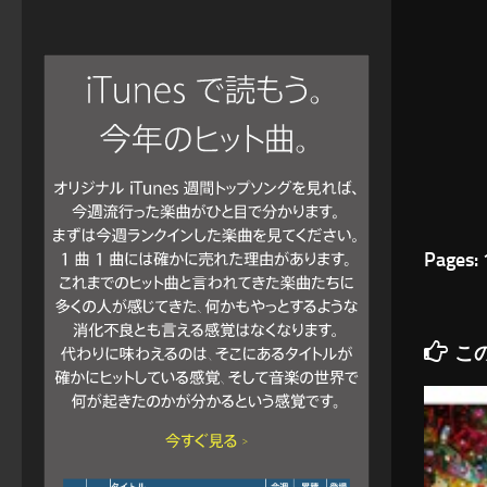
Pages:
こ