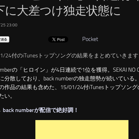
下に大差つけ独走状態に
25 23:00
Pocket
/01/24付のiTunesトップソングの結果をまとめていきま
 numberの「ヒロイン」が4日連続で1位を獲得。SEKAI NO
に分散しており、back numberの独走態勢が続いている
の作品の結果も含めた、15/01/24付iTunesトップソ
たい。
→
back numberが配信で絶好調
！