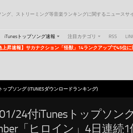
ップソング、ストリーミング等音楽ランキングに関するニュースサ
iTunesトップソング速報
注目カテゴリ
RSS
LIN
es急上昇速報】サカナクション「怪獣」14ランクアップで45位に浮上 
ESトップソング (ITUNESダウンロードランキング)
/01/24付iTunesトップソング
umber「ヒロイン」4日連続