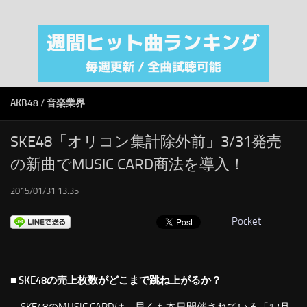
注目カテゴリ
オリジナルiTunes週間トップソング
音楽業界
SMAP
AKB48
/
音楽業界
AKB48
RSS
SKE48「オリコン集計除外前」3/31発売
の新曲でMUSIC CARD商法を導入！
LINKS
2015/01/31 13:35
Pocket
■ SKE48の売上枚数がどこまで跳ね上がるか？