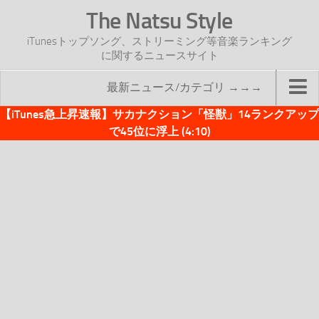
The Natsu Style
iTunesトップソング、ストリーミング等音楽ランキング
に関するニュースサイト
最新ニュース/カテゴリ →→→
【iTunes急上昇速報】サカナクション「怪獣」14ランクアップ
TOP
で45位に浮上 (4:10)
サイトについて
年間ヒット曲ランキング
2016年度特集記事
2017年度特集記事
iTunesトップソング速報
iTunesデイリー
オリジナル週間トップソング
「オリジナルiTunes週間トップソング」紹介資料