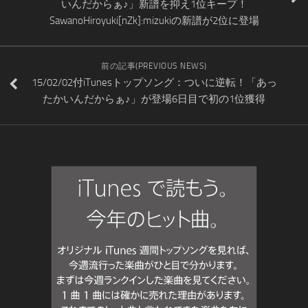
いんだからぁ♪」新譜を抑え1位キープ！
SawanoHiroyuki[nZk]:mizukiの新譜が2位に登場
前の記事(PREVIOUS NEWS)
15/02/02付iTunesトップソング：ついに逆転！「あっ
たかいんだからぁ♪」が登場6日目で初の1位獲得