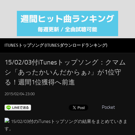
注目カテゴリ
オリジナルiTunes週間トップソング
音楽業界
SMAP
ITUNESトップソング (ITUNESダウンロードランキング)
AKB48
RSS
15/02/03付iTunesトップソング：クマム
シ「あったかいんだからぁ♪」が1位守
LINKS
る！週間1位獲得へ前進
2015/02/04 23:00
Pocket
15/02/03付のiTunesトップソングの結果をまとめていきま
す。