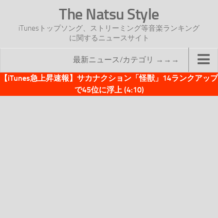
The Natsu Style
iTunesトップソング、ストリーミング等音楽ランキング
に関するニュースサイト
最新ニュース/カテゴリ →→→
【iTunes急上昇速報】サカナクション「怪獣」14ランクアップ
TOP
で45位に浮上 (4:10)
サイトについて
年間ヒット曲ランキング
2016年度特集記事
2017年度特集記事
iTunesトップソング速報
iTunesデイリー
オリジナル週間トップソング
「オリジナルiTunes週間トップソング」紹介資料