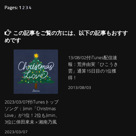
Pages: 1
2
3
4
この記事をご覧の方には、以下の記事もおすす
めです
13/08/02付iTunes配信速
報：荒井由実「ひこうき
雲」通算15日目の1位獲
得！
2013/08/03
2023/03/07付iTunesトップ
ソング：Jimin「Christmas
Love」が1位！2位もJimin、
3位に倖田來未 × 湘南乃風
2023/03/07