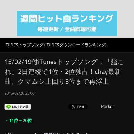
注目カテゴリ
オリジナルiTunes週間トップソング
音楽業界
SMAP
ITUNESトップソング (ITUNESダウンロードランキング)
AKB48
RSS
15/02/19付iTunesトップソング：「艦こ
れ」2日連続で1位・2位独占！chay最新
LINKS
曲、クマムシ上回り3位まで再浮上
2015/02/20 23:00
Pocket
・11位～20位