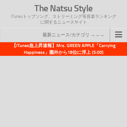
The Natsu Style
iTunesトップソング、ストリーミング等音楽ランキング
に関するニュースサイト
最新ニュース/カテゴリ →→→
【iTunes急上昇速報】Mrs. GREEN APPLE「Carrying
TOP
Happiness」圏外から18位に浮上 (5:00)
サイトについて
年間ヒット曲ランキング
2016年度特集記事
2017年度特集記事
iTunesトップソング速報
iTunesデイリー
オリジナル週間トップソング
「オリジナルiTunes週間トップソング」紹介資料