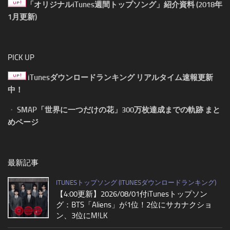
「オリジナルiTunes週間トップソング」紹介資料 (2018年
1月更新)
PICK UP
iTunesダウンロードランキング リアルタイム速報更新
中！
・
SMAP「世界に一つだけの花」300万枚達成までの軌跡 まと
めページ
最新記事
ITUNESトップソング (ITUNESダウンロードランキング)
【4:00更新】2026/08/01付iTunesトップソン
グ：BTS「Aliens」が1位！2位にサカナクショ
ン、3位にM!LK