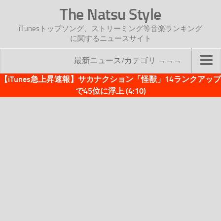
The Natsu Style
iTunesトップソング、ストリーミング等音楽ランキング
に関するニュースサイト
最新ニュース/カテゴリ →→→
【iTunes急上昇速報】サカナクション「怪獣」14ランクアップ
TOP
で45位に浮上 (4:10)
サイトについて
年間ヒット曲ランキング
2016年度特集記事
2017年度特集記事
iTunesトップソング速報
iTunesデイリー
オリジナル週間トップソング
「オリジナルiTunes週間トップソング」紹介資料