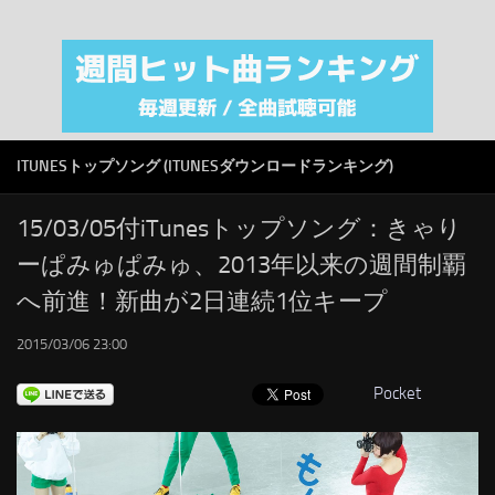
注目カテゴリ
オリジナルiTunes週間トップソング
音楽業界
SMAP
ITUNESトップソング (ITUNESダウンロードランキング)
AKB48
RSS
15/03/05付iTunesトップソング：きゃり
ーぱみゅぱみゅ、2013年以来の週間制覇
LINKS
へ前進！新曲が2日連続1位キープ
2015/03/06 23:00
Pocket