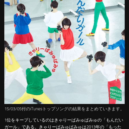
15/03/05付のiTunesトップソングの結果をまとめていきます。
1位をキープしているのはきゃりーぱみゅぱみゅの「もんだい
ガール」である。きゃりーぱみゅぱみゅは2013年の「もった