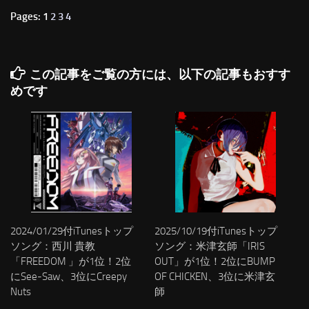
Pages: 1
2
3
4
この記事をご覧の方には、以下の記事もおすす
めです
2024/01/29付iTunesトップ
2025/10/19付iTunesトップ
ソング：西川 貴教
ソング：米津玄師「IRIS
「FREEDOM 」が1位！2位
OUT」が1位！2位にBUMP
にSee-Saw、3位にCreepy
OF CHICKEN、3位に米津玄
Nuts
師