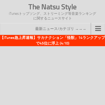
The Natsu Style
iTunesトップソング、ストリーミング等音楽ランキング
に関するニュースサイト
最新ニュース/カテゴリ →→→
【iTunes急上昇速報】サカナクション「怪獣」14ランクアップ
TOP
で45位に浮上 (4:10)
サイトについて
年間ヒット曲ランキング
2016年度特集記事
2017年度特集記事
iTunesトップソング速報
iTunesデイリー
オリジナル週間トップソング
「オリジナルiTunes週間トップソング」紹介資料