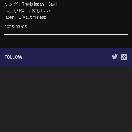
ソング：Travis Japan「Say I
do」が1位！2位もTravis
Japan、3位にtimelesz
2025/03/05
FOLLOW: