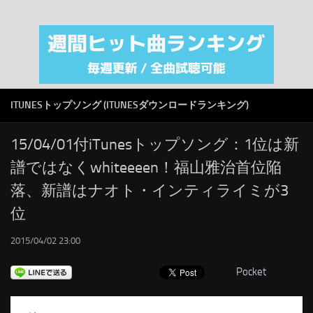
注目カテゴリ
オリジナルiTunes週間トップソング
音楽業界
SMAP
ITUNESトップソング (ITUNESダウンロードランキング)
AKB48
RSS
15/04/01付iTunesトップソング：1位は新
譜ではなくwhiteeeen！福山雅治首位陥
LINKS
落、新譜はナオト・インティライミが3
位
2015/04/02 23:00
Pocket