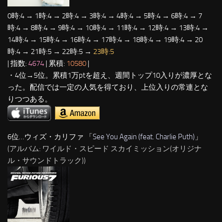
0時:4 → 1時:4 → 2時:4 → 3時:4 → 4時:4 → 5時:4 → 6時:4 → 7
時:4 → 8時:4 → 9時:4 → 10時:4 → 11時:4 → 12時:4 → 13時:4 →
14時:4 → 15時:4 → 16時:4 → 17時:4 → 18時:4 → 19時:4 → 20
時:4 → 21時:5 → 22時:5 →
23時:5
| 指数:
4674
| 累積:
10580
|
・4位→5位。累積1万ptを超え、週間トップ10入りが濃厚とな
った。配信では一定の人気を得ており、上位入りの常連とな
りつつある。
6位…ウィズ・カリファ 「
See You Again (feat. Charlie Puth)
」
(アルバム: ワイルド・スピード スカイミッション(オリジナ
ル・サウンドトラック))