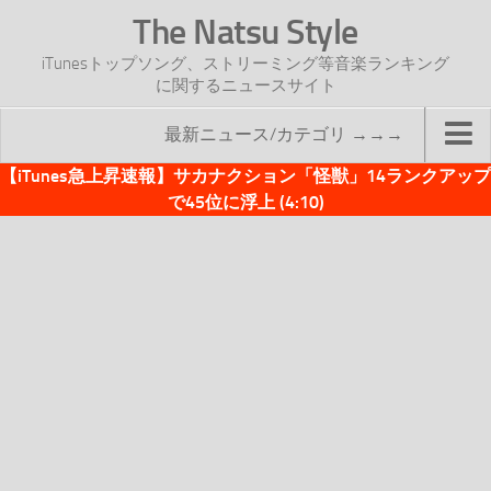
The Natsu Style
iTunesトップソング、ストリーミング等音楽ランキング
に関するニュースサイト
最新ニュース/カテゴリ →→→
【iTunes急上昇速報】サカナクション「怪獣」14ランクアップ
TOP
で45位に浮上 (4:10)
サイトについて
年間ヒット曲ランキング
2016年度特集記事
2017年度特集記事
iTunesトップソング速報
iTunesデイリー
オリジナル週間トップソング
「オリジナルiTunes週間トップソング」紹介資料