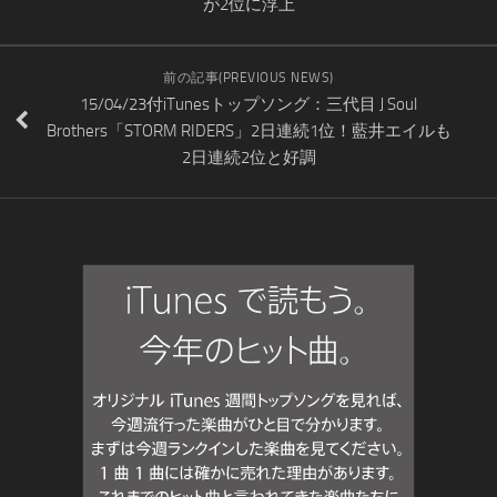
が2位に浮上
前の記事(PREVIOUS NEWS)
15/04/23付iTunesトップソング：三代目 J Soul
Brothers「STORM RIDERS」2日連続1位！藍井エイルも
2日連続2位と好調