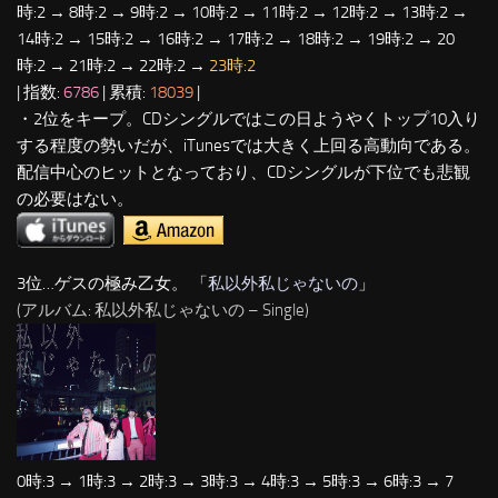
時:2 → 8時:2 → 9時:2 → 10時:2 → 11時:2 → 12時:2 → 13時:2 →
14時:2 → 15時:2 → 16時:2 → 17時:2 → 18時:2 → 19時:2 → 20
時:2 → 21時:2 → 22時:2 →
23時:2
| 指数:
6786
| 累積:
18039
|
・2位をキープ。CDシングルではこの日ようやくトップ10入り
する程度の勢いだが、iTunesでは大きく上回る高動向である。
配信中心のヒットとなっており、CDシングルが下位でも悲観
の必要はない。
3位…ゲスの極み乙女。 「
私以外私じゃないの
」
(アルバム: 私以外私じゃないの – Single)
0時:3 → 1時:3 → 2時:3 → 3時:3 → 4時:3 → 5時:3 → 6時:3 → 7