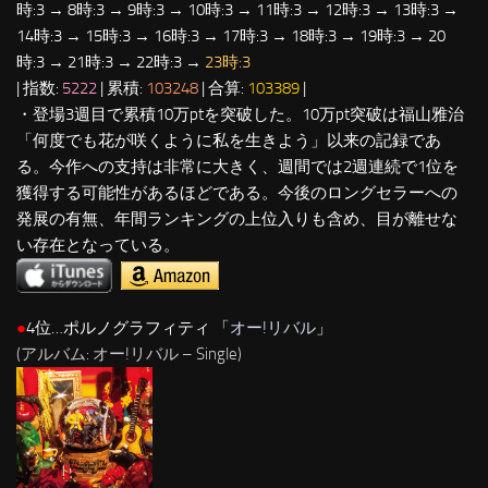
時:3 → 8時:3 → 9時:3 → 10時:3 → 11時:3 → 12時:3 → 13時:3 →
14時:3 → 15時:3 → 16時:3 → 17時:3 → 18時:3 → 19時:3 → 20
時:3 → 21時:3 → 22時:3 →
23時:3
| 指数:
5222
| 累積:
103248
| 合算:
103389
|
・登場3週目で累積10万ptを突破した。10万pt突破は福山雅治
「何度でも花が咲くように私を生きよう」以来の記録であ
る。今作への支持は非常に大きく、週間では2週連続で1位を
獲得する可能性があるほどである。今後のロングセラーへの
発展の有無、年間ランキングの上位入りも含め、目が離せな
い存在となっている。
●
4位…ポルノグラフィティ 「
オー!リバル
」
(アルバム: オー!リバル – Single)