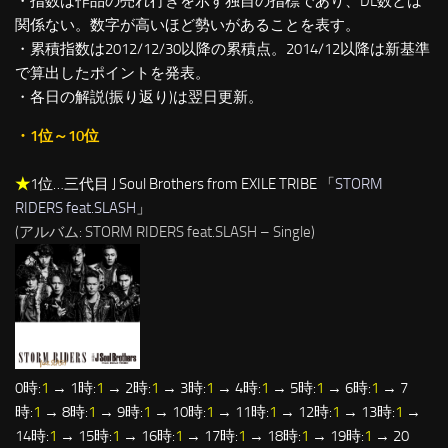
・指数は作品の売れ行きを示す独自の指標であり、DL数とは
関係ない。数字が高いほど勢いがあることを表す。
・累積指数は2012/12/30以降の累積点。2014/12以降は新基準
で算出したポイントを発表。
・各日の解説(振り返り)は翌日更新。
・1位～10位
★
1位…三代目 J Soul Brothers from EXILE TRIBE 「
STORM
RIDERS feat.SLASH
」
(アルバム: STORM RIDERS feat.SLASH – Single)
0時:
1
→ 1時:
1
→ 2時:
1
→ 3時:
1
→ 4時:
1
→ 5時:
1
→ 6時:
1
→ 7
時:
1
→ 8時:
1
→ 9時:
1
→ 10時:
1
→ 11時:
1
→ 12時:
1
→ 13時:
1
→
14時:
1
→ 15時:
1
→ 16時:
1
→ 17時:
1
→ 18時:
1
→ 19時:
1
→ 20