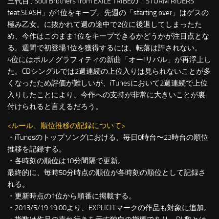
三代目 J Soul Brothers from EXILE TRIBEの「STORM RIDERS
feat.SLASH」が1位をキープ。先週の「starting over」はゲスの
極み乙女。に抜かれて週の途中で2位に後退してしまったた
め、今作はこのまま1位をキープできるかどうかが注目点とな
る。週間で初登場1位を獲得するには、転落は許されない。
4位にはポルノグラフィティの新曲「オー!リバル」が再浮上し
た。CDシングルでは2週連続の上位入りは見られないことが多
くなったため評価が難しいが、iTunesにおいて2週連続で上位
入りしたことにより、今作への支持が非常に大きいことが裏
付けられると言えるだろう。
<ルール、順位推移の記録について>
・iTunesのトップソングにおける、毎日0時台〜23時台の順位
推移を記録する。
・各時刻の順位は10分間隔で更新。
最終的に、毎時50分時点の順位が各時刻の順位として記録さ
れる。
・更新時点の1位から順番に掲載する。
・2013/5/19 19:00より、EXPLICITマークの作品も対象に追加。