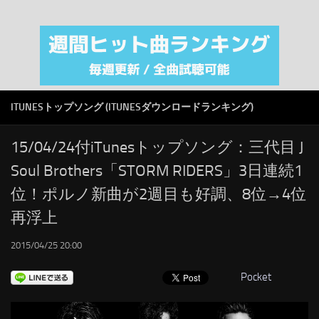
注目カテゴリ
オリジナルiTunes週間トップソング
音楽業界
SMAP
ITUNESトップソング (ITUNESダウンロードランキング)
AKB48
RSS
15/04/24付iTunesトップソング：三代目 J
Soul Brothers「STORM RIDERS」3日連続1
LINKS
位！ポルノ新曲が2週目も好調、8位→4位
再浮上
2015/04/25 20:00
Pocket