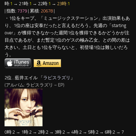
時:
1
→ 21時:
1
→ 22時:
1
→
23時:
1
| 指数:
7379
| 累積:
20678
|
・1位をキープ。「ミュージックステーション」出演効果もあ
り、1位の座は安泰だったと言えるだろう。先週の「starting
over」が獲得できなかった週間1位を獲得できるかどうかが注
目点であるが、まだ暫定1位のゲスの極み乙女。との間の差は
大きい。土日とも1位を守らないと、初登場1位は難しいだろ
う。
2位…藍井エイル 「
ラピスラズリ
」
(アルバム: ラピスラズリ – EP)
0時:2 → 1時:2 → 2時:2 → 3時:2 → 4時:2 → 5時:2 → 6時:2 → 7