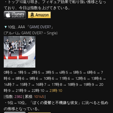
・トップ10返り咲き。フィギュア効果で粘り強い推移となっ
ており、今日は指数を上げてきている。
▼
10位…AAA 「
GAME OVER?
」
(アルバム: GAME OVER? – Single)
0時:5 → 1時:5 → 2時:5 → 3時:5 → 4時:5 → 5時:5 → 6時:6 → 7
時:6 → 8時:6 → 9時:6 → 10時:6 → 11時:6 → 12時:6 → 13時:6 →
14時:7 → 15時:7 → 16時:7 → 17時:8 → 18時:9 → 19時:9 → 20
時:9 → 21時:9 → 22時:10 →
23時:10
| 指数:
2382
| 累積:
10145
|
・5位→10位。「ぼくの憂鬱と不機嫌な彼女」に比べると低め
の推移となっている。