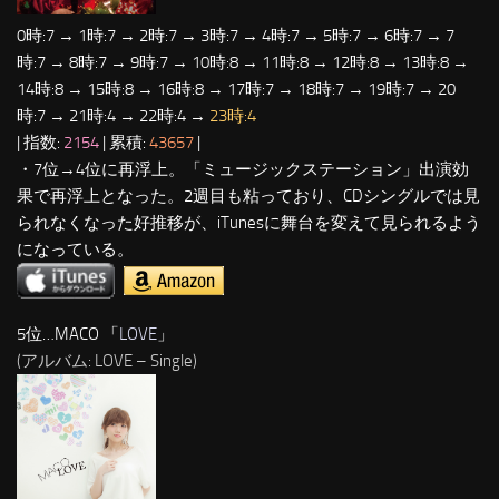
0時:7 → 1時:7 → 2時:7 → 3時:7 → 4時:7 → 5時:7 → 6時:7 → 7
時:7 → 8時:7 → 9時:7 → 10時:8 → 11時:8 → 12時:8 → 13時:8 →
14時:8 → 15時:8 → 16時:8 → 17時:7 → 18時:7 → 19時:7 → 20
時:7 → 21時:4 → 22時:4 →
23時:4
| 指数:
2154
| 累積:
43657
|
・7位→4位に再浮上。「ミュージックステーション」出演効
果で再浮上となった。2週目も粘っており、CDシングルでは見
られなくなった好推移が、iTunesに舞台を変えて見られるよう
になっている。
5位…MACO 「
LOVE
」
(アルバム: LOVE – Single)