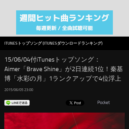
注目カテゴリ
オリジナルiTunes週間トップソング
音楽業界
SMAP
ITUNESトップソング (ITUNESダウンロードランキング)
AKB48
RSS
15/06/04付iTunesトップソング：
Aimer「Brave Shine」が2日連続1位！秦基
LINKS
博「水彩の月」1ランクアップで4位浮上
2015/06/05 23:00
Pocket