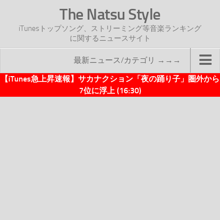
The Natsu Style
iTunesトップソング、ストリーミング等音楽ランキング
に関するニュースサイト
最新ニュース/カテゴリ →→→
【iTunes急上昇速報】サカナクション「夜の踊り子」圏外から
TOP
7位に浮上 (16:30)
サイトについて
年間ヒット曲ランキング
2016年度特集記事
2017年度特集記事
iTunesトップソング速報
iTunesデイリー
オリジナル週間トップソング
「オリジナルiTunes週間トップソング」紹介資料