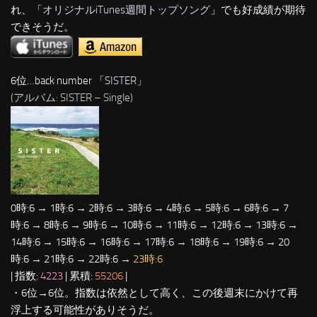
れ、「
オリジナルiTunes週間トップソング
」でも好成績が期待
できそうだ。
6位…back number 「
SISTER
」
(アルバム: SISTER – Single)
0時:6 → 1時:6 → 2時:6 → 3時:6 → 4時:6 → 5時:6 → 6時:6 → 7
時:6 → 8時:6 → 9時:6 → 10時:6 → 11時:6 → 12時:6 → 13時:6 →
14時:6 → 15時:6 → 16時:6 → 17時:6 → 18時:6 → 19時:6 → 20
時:6 → 21時:6 → 22時:6 →
23時:6
| 指数:
4223
| 累積:
55206
|
・6位→6位。指数は依然として高く、この後週末にかけて再
浮上する可能性がありそうだ。