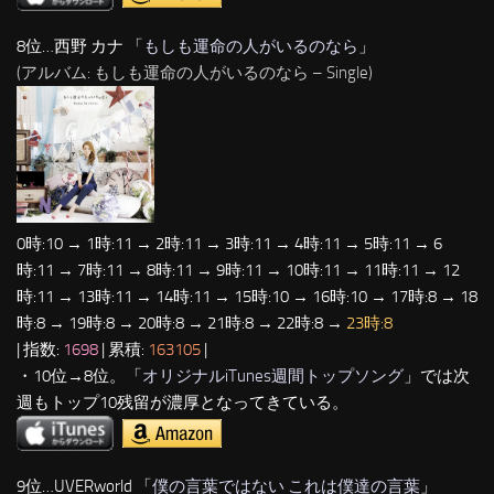
8位…西野 カナ 「
もしも運命の人がいるのなら
」
(アルバム: もしも運命の人がいるのなら – Single)
0時:10 → 1時:11 → 2時:11 → 3時:11 → 4時:11 → 5時:11 → 6
時:11 → 7時:11 → 8時:11 → 9時:11 → 10時:11 → 11時:11 → 12
時:11 → 13時:11 → 14時:11 → 15時:10 → 16時:10 → 17時:8 → 18
時:8 → 19時:8 → 20時:8 → 21時:8 → 22時:8 →
23時:8
| 指数:
1698
| 累積:
163105
|
・10位→8位。「
オリジナルiTunes週間トップソング
」では次
週もトップ10残留が濃厚となってきている。
9位…UVERworld 「
僕の言葉ではない これは僕達の言葉
」