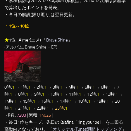
・累積指数は2012/12/30以降の累積点。2014/12以降は新基準
で算出したポイントを発表。
・各日の解説(振り返り)は翌日更新。
・1位～10位
★
1位…Aimer(エメ) 「
Brave Shine
」
(アルバム: Brave Shine – EP)
0時:
1
→ 1時:
1
→ 2時:
1
→ 3時:
1
→ 4時:
1
→ 5時:
1
→ 6時:
1
→ 7
時:
1
→ 8時:
1
→ 9時:
1
→ 10時:
1
→ 11時:
1
→ 12時:
1
→ 13時:
1
→
14時:
1
→ 15時:
1
→ 16時:
1
→ 17時:
1
→ 18時:
1
→ 19時:
1
→ 20
時:
1
→ 21時:
1
→ 22時:
1
→
23時:
1
| 指数:
7283
| 累積:
14025
|
・終日1位をキープ。先日のKalafina「ring your bell」を上回る
高動向となっており、「
オリジナルiTunes週間トップソング
」