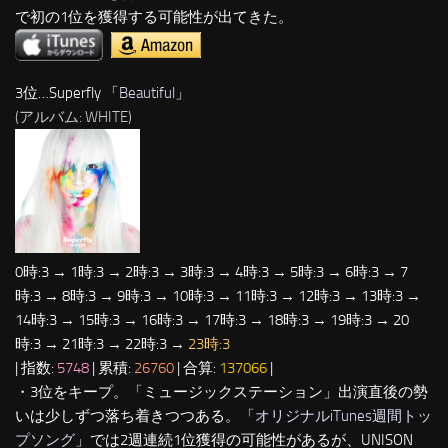
で初の1位を獲得する可能性が出てきた。
3位…Superfly 「
Beautiful
」
(アルバム: WHITE)
0時:3 → 1時:3 → 2時:3 → 3時:3 → 4時:3 → 5時:3 → 6時:3 → 7
時:3 → 8時:3 → 9時:3 → 10時:3 → 11時:3 → 12時:3 → 13時:3 →
14時:3 → 15時:3 → 16時:3 → 17時:3 → 18時:3 → 19時:3 → 20
時:3 → 21時:3 → 22時:3 →
23時:3
| 指数:
5748
| 累積:
26760
| 合算:
137066
|
・3位をキープ。「ミュージックステーション」出演直後の勢
いは少しずつ落ち着きつつある。「
オリジナルiTunes週間トッ
プソング
」では2週連続1位獲得の可能性があるが、UNISON