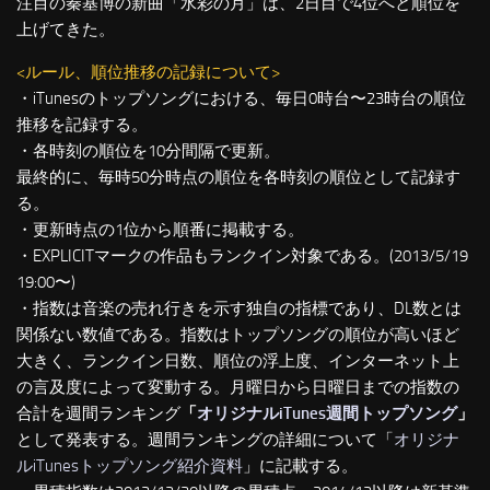
注目の秦基博の新曲「水彩の月」は、2日目で4位へと順位を
上げてきた。
<ルール、順位推移の記録について>
・iTunesのトップソングにおける、毎日0時台〜23時台の順位
推移を記録する。
・各時刻の順位を10分間隔で更新。
最終的に、毎時50分時点の順位を各時刻の順位として記録す
る。
・更新時点の1位から順番に掲載する。
・EXPLICITマークの作品もランクイン対象である。(2013/5/19
19:00〜)
・指数は音楽の売れ行きを示す独自の指標であり、DL数とは
関係ない数値である。指数はトップソングの順位が高いほど
大きく、ランクイン日数、順位の浮上度、インターネット上
の言及度によって変動する。月曜日から日曜日までの指数の
合計を週間ランキング
「
オリジナルiTunes週間トップソング
」
として発表する。週間ランキングの詳細について「
オリジナ
ルiTunesトップソング紹介資料
」に記載する。