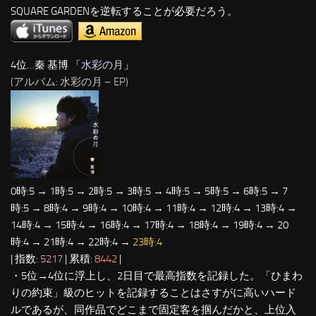
SQUARE GARDENを逆転することが必要だろう。
4位…秦 基博 「
水彩の月
」
(アルバム: 水彩の月 – EP)
0時:5 → 1時:5 → 2時:5 → 3時:5 → 4時:5 → 5時:5 → 6時:5 → 7
時:5 → 8時:4 → 9時:4 → 10時:4 → 11時:4 → 12時:4 → 13時:4 →
14時:4 → 15時:4 → 16時:4 → 17時:4 → 18時:4 → 19時:4 → 20
時:4 → 21時:4 → 22時:4 →
23時:4
| 指数:
5217
| 累積:
8442
|
・5位→4位に浮上し、2日目で最高指数を記録した。「ひまわ
りの約束」級のヒットを記録することはさすがに高いハード
ルであるが、同作品でどこまで固定客を掴んだかと、上位入