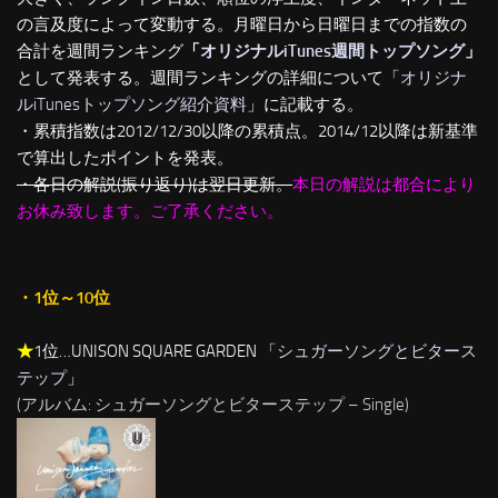
の言及度によって変動する。月曜日から日曜日までの指数の
合計を週間ランキング
「
オリジナルiTunes週間トップソング
」
として発表する。週間ランキングの詳細について「
オリジナ
ルiTunesトップソング紹介資料
」に記載する。
・累積指数は2012/12/30以降の累積点。2014/12以降は新基準
で算出したポイントを発表。
・各日の解説(振り返り)は翌日更新。
本日の解説は都合により
お休み致します。ご了承ください。
・1位～10位
★
1位…UNISON SQUARE GARDEN 「
シュガーソングとビタース
テップ
」
(アルバム: シュガーソングとビターステップ – Single)