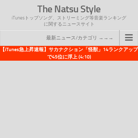
The Natsu Style
iTunesトップソング、ストリーミング等音楽ランキング
に関するニュースサイト
最新ニュース/カテゴリ →→→
【iTunes急上昇速報】サカナクション「怪獣」14ランクアップ
TOP
で45位に浮上 (4:10)
サイトについて
年間ヒット曲ランキング
2016年度特集記事
2017年度特集記事
iTunesトップソング速報
iTunesデイリー
オリジナル週間トップソング
「オリジナルiTunes週間トップソング」紹介資料