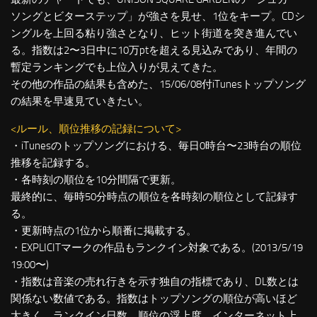
ソングとビターステップ」が強さを見せ、1位をキープ。CDシ
ングルを上回る粘り強さとなり、ヒット街道を突き進んでい
る。指数は2〜3日中に10万ptを超える見込みであり、年間の
暫定ランキングでも上位入りが見えてきた。
その他の作品の結果も含めた、15/06/08付iTunesトップソング
の結果を早速見ていきたい。
<ルール、順位推移の記録について>
・iTunesのトップソングにおける、毎日0時台〜23時台の順位
推移を記録する。
・各時刻の順位を10分間隔で更新。
最終的に、毎時50分時点の順位を各時刻の順位として記録す
る。
・更新時点の1位から順番に掲載する。
・EXPLICITマークの作品もランクイン対象である。(2013/5/19
19:00〜)
・指数は音楽の売れ行きを示す独自の指標であり、DL数とは
関係ない数値である。指数はトップソングの順位が高いほど
大きく、ランクイン日数、順位の浮上度、インターネット上