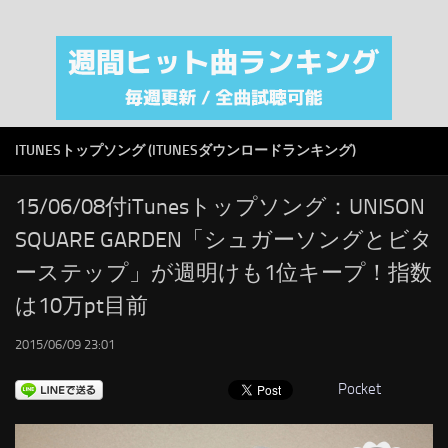
注目カテゴリ
オリジナルiTunes週間トップソング
音楽業界
SMAP
ITUNESトップソング (ITUNESダウンロードランキング)
AKB48
RSS
15/06/08付iTunesトップソング：UNISON
SQUARE GARDEN「シュガーソングとビタ
LINKS
ーステップ」が週明けも1位キープ！指数
は10万pt目前
2015/06/09 23:01
Pocket