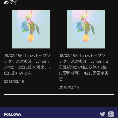
めです
19/02/18付iTunesトップソ
18/02/13付iTunesトップソ
ング：米津玄師「Lemon」
ング：米津玄師「Lemon」2
が1位！2位に鈴木 雅之、3
日連続1位で独走状態！2位
位にあいみょん
に菅田将暉、3位に安室奈美
恵
2019/02/18
2018/02/14
FOLLOW: