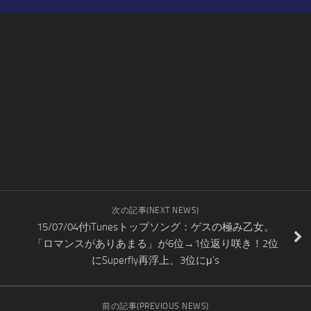
次の記事(NEXT NEWS)
15/07/04付iTunesトップソング：ゲスの極み乙女。
「ロマンスがありあまる」が6位→1位返り咲き！2位
にSuperfly再浮上、3位にμ’s
前の記事(PREVIOUS NEWS)