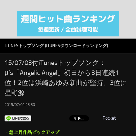
注目カテゴリ
オリジナルiTunes週間トップソング
音楽業界
SMAP
ITUNESトップソング (ITUNESダウンロードランキング)
AKB48
RSS
15/07/03付iTunesトップソング：
μ’s「Angelic Angel」初日から3日連続1
LINKS
位！2位は浜崎あゆみ新曲が堅持、3位に
星野源
2015/07/04 23:30
Pocket
・急上昇作品ピックアップ