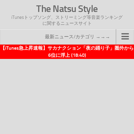
The Natsu Style
iTunesトップソング、ストリーミング等音楽ランキング
に関するニュースサイト
最新ニュース/カテゴリ →→→
【iTunes急上昇速報】サカナクション「夜の踊り子」圏外から
TOP
6位に浮上 (18:40)
サイトについて
年間ヒット曲ランキング
2016年度特集記事
2017年度特集記事
iTunesトップソング速報
iTunesデイリー
オリジナル週間トップソング
「オリジナルiTunes週間トップソング」紹介資料