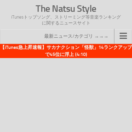
The Natsu Style
iTunesトップソング、ストリーミング等音楽ランキング
に関するニュースサイト
最新ニュース/カテゴリ →→→
【iTunes急上昇速報】サカナクション「怪獣」14ランクアップ
TOP
で45位に浮上 (4:10)
サイトについて
年間ヒット曲ランキング
2016年度特集記事
2017年度特集記事
iTunesトップソング速報
iTunesデイリー
オリジナル週間トップソング
「オリジナルiTunes週間トップソング」紹介資料