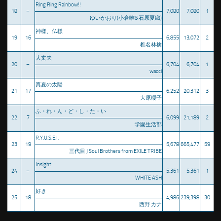
Ring Ring Rainbow!!
18
–
7,080
7,080
1
ゆいかおり(小倉唯&石原夏織)
神様、仏様
19
16
6,855
13,072
2
椎名林檎
大丈夫
20
–
6,704
6,704
1
wacci
真夏の太陽
21
17
6,252
20,312
3
大原櫻子
ふ・れ・ん・ど・し・た・い
22
7
6,099
21,189
2
学園生活部
R.Y.U.S.E.I.
23
19
5,678
665,477
59
三代目 J Soul Brothers from EXILE TRIBE
Insight
24
–
5,361
5,361
1
WHITE ASH
好き
25
18
4,986
239,398
30
西野 カナ