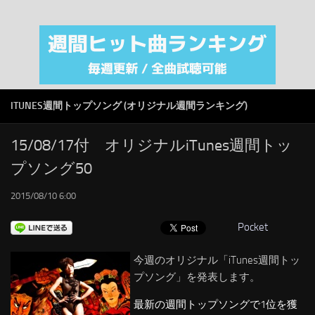
注目カテゴリ
オリジナルiTunes週間トップソング
音楽業界
SMAP
ITUNES週間トップソング (オリジナル週間ランキング)
AKB48
RSS
15/08/17付 オリジナルiTunes週間トッ
プソング50
LINKS
2015/08/10 6:00
Pocket
今週のオリジナル「iTunes週間トッ
プソング」を発表します。
最新の週間トップソングで1位を獲