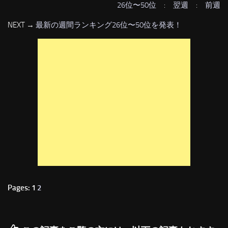
26位〜50位
:
翌週
:
前週
NEXT →
最新の週間ランキング26位〜50位を発表！
Pages: 1
2