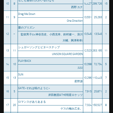
もしも運命の人がいるのなら
10
8
14,427
299,726
15
西野 カナ
Drag Me Down
11
9
13,551
25,293
2
One Direction
愛のプリズン
12
–
13,546
13,546
1
監獄男子(cv.神谷浩史、小西克幸、鈴村健一、浪川
大輔、興津和幸)
シュガーソングとビターステップ
13
11
12,523
263,195
11
UNISON SQUARE GARDEN
PLAYBACK
14
10
10,398
72,734
5
JUJU
SUN
15
13
10,296
110,445
7
星野源
GATE~それは暁のように~
16
5
7,915
25,871
2
岸田教団&THE明星ロケッツ
ロマンスがありあまる
17
20
7,324
150,527
8
ゲスの極み乙女。