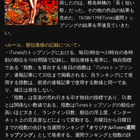
得したのは、椎名林檎の「長く短い
祭」だった。その他の作品の結果も
含めた、15/08/17付iTunes週間トッ
プソングの結果を早速見ていきた
い。
<ルール、順位推移の記録について>
・iTunesのトップソングにおける、毎日0時台〜23時台の各時
刻の順位を10分間隔で記録し、順位推移を基準に、独自指標
である「指数」を算出する (各日の指数は「
iTunesトップソン
グ
」速報記事にて20位まで掲載される)。当ランキングにて使
用する指数は、前述の速報記事で使用する数値と同一であ
り、補正は発生しない。
・「指数」は音楽の売れ行きを示す独自の指標であり、DL数
とは関係ない数値である。指数はiTunesトップソングの順位が
高いほど大きく、ランクイン日数、順位の浮上度、インター
ネット上の言及度などによって変動する。月曜日から日曜日
までの指数の合計を当週間ランキング
「
オリジナルiTunes週間
トップソング
」
として発表する。週間ランキングと指数の詳