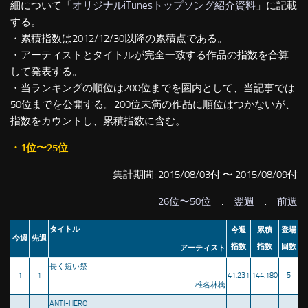
細について「
オリジナルiTunesトップソング紹介資料
」に記載
する。
・累積指数は2012/12/30以降の累積点である。
・アーティストとタイトルが完全一致する作品の指数を合算
して発表する。
・当ランキングの順位は200位までを圏内として、当記事では
50位までを公開する。200位未満の作品に順位はつかないが、
指数をカウントし、累積指数に含む。
・1位〜25位
集計期間: 2015/08/03付 〜 2015/08/09付
26位〜50位
:
翌週
:
前週
タイトル
今週
累積
登場
今週
先週
指数
指数
回数
アーティスト
長く短い祭
1
1
41,231
144,180
5
椎名林檎
ANTI-HERO