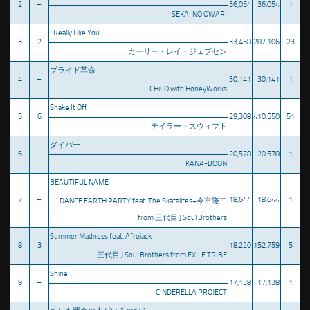
2
–
36,054
36,054
1
SEKAI NO OWARI
I Really Like You
3
2
33,458
287,106
23
カーリー・レイ・ジェプセン
プライド革命
4
–
30,141
30,141
1
CHiCO with HoneyWorks
Shake It Off
5
6
29,308
410,550
51
テイラー・スウィフト
ダイバー
6
–
20,578
20,578
1
KANA-BOON
BEAUTIFUL NAME
7
–
18,644
18,644
1
DANCE EARTH PARTY feat. The Skatalites+今市隆二
from 三代目 J Soul Brothers
Summer Madness feat. Afrojack
8
3
18,220
152,759
5
三代目 J Soul Brothers from EXILE TRIBE
Shine!!
9
–
17,138
17,138
1
CINDERELLA PROJECT