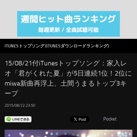
注目カテゴリ
オリジナルiTunes週間トップソング
音楽業界
SMAP
ITUNESトップソング (ITUNESダウンロードランキング)
AKB48
RSS
15/08/21付iTunesトップソング：家入レ
オ「君がくれた夏」が5日連続1位！2位に
LINKS
miwa新曲再浮上、土間うまるトップ3キ
ープ
2015/08/22 23:50
Pocket