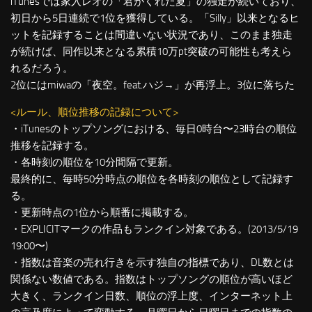
iTunesでは家入レオの「君がくれた夏」の独走が続いており、
初日から5日連続で1位を獲得している。「Silly」以来となるヒ
ットを記録することは間違いない状況であり、このまま独走
が続けば、同作以来となる累積10万pt突破の可能性も考えら
れるだろう。
2位にはmiwaの「夜空。feat.ハジ→」が再浮上。3位に落ちた
<ルール、順位推移の記録について>
・iTunesのトップソングにおける、毎日0時台〜23時台の順位
推移を記録する。
・各時刻の順位を10分間隔で更新。
最終的に、毎時50分時点の順位を各時刻の順位として記録す
る。
・更新時点の1位から順番に掲載する。
・EXPLICITマークの作品もランクイン対象である。(2013/5/19
19:00〜)
・指数は音楽の売れ行きを示す独自の指標であり、DL数とは
関係ない数値である。指数はトップソングの順位が高いほど
大きく、ランクイン日数、順位の浮上度、インターネット上