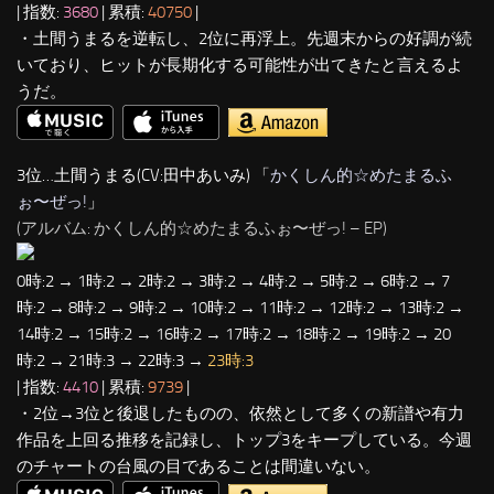
| 指数:
3680
| 累積:
40750
|
・土間うまるを逆転し、2位に再浮上。先週末からの好調が続
いており、ヒットが長期化する可能性が出てきたと言えるよ
うだ。
3位…土間うまる(CV:田中あいみ) 「
かくしん的☆めたまるふ
ぉ〜ぜっ!
」
(アルバム: かくしん的☆めたまるふぉ〜ぜっ! – EP)
0時:2 → 1時:2 → 2時:2 → 3時:2 → 4時:2 → 5時:2 → 6時:2 → 7
時:2 → 8時:2 → 9時:2 → 10時:2 → 11時:2 → 12時:2 → 13時:2 →
14時:2 → 15時:2 → 16時:2 → 17時:2 → 18時:2 → 19時:2 → 20
時:2 → 21時:3 → 22時:3 →
23時:3
| 指数:
4410
| 累積:
9739
|
・2位→3位と後退したものの、依然として多くの新譜や有力
作品を上回る推移を記録し、トップ3をキープしている。今週
のチャートの台風の目であることは間違いない。