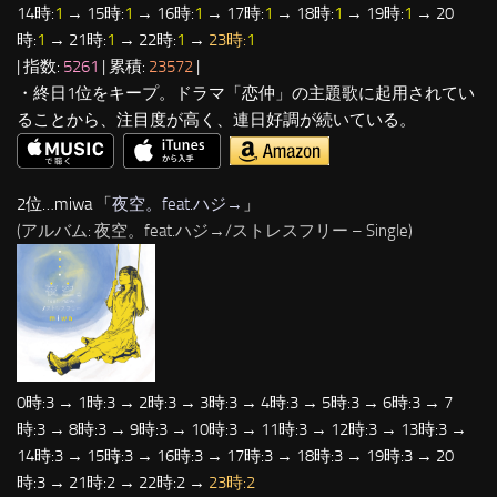
14時:
1
→ 15時:
1
→ 16時:
1
→ 17時:
1
→ 18時:
1
→ 19時:
1
→ 20
時:
1
→ 21時:
1
→ 22時:
1
→
23時:
1
| 指数:
5261
| 累積:
23572
|
・終日1位をキープ。ドラマ「恋仲」の主題歌に起用されてい
ることから、注目度が高く、連日好調が続いている。
2位…miwa 「
夜空。feat.ハジ→
」
(アルバム: 夜空。feat.ハジ→/ストレスフリー – Single)
0時:3 → 1時:3 → 2時:3 → 3時:3 → 4時:3 → 5時:3 → 6時:3 → 7
時:3 → 8時:3 → 9時:3 → 10時:3 → 11時:3 → 12時:3 → 13時:3 →
14時:3 → 15時:3 → 16時:3 → 17時:3 → 18時:3 → 19時:3 → 20
時:3 → 21時:2 → 22時:2 →
23時:2