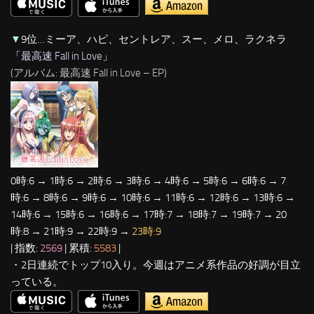
▼
9位…ミーア、ハピ、セントレア、スー、メロ、ラクネラ
「
最高速 Fall in Love
」
(アルバム: 最高速 Fall in Love – EP)
0時:6 → 1時:6 → 2時:6 → 3時:6 → 4時:6 → 5時:6 → 6時:6 → 7
時:6 → 8時:6 → 9時:6 → 10時:6 → 11時:6 → 12時:6 → 13時:6 →
14時:6 → 15時:6 → 16時:6 → 17時:7 → 18時:7 → 19時:7 → 20
時:8 → 21時:9 → 22時:9 →
23時:9
| 指数:
2569
| 累積:
5583
|
・2日連続でトップ10入り。今週はアニメ系作品の好調が目立
っている。