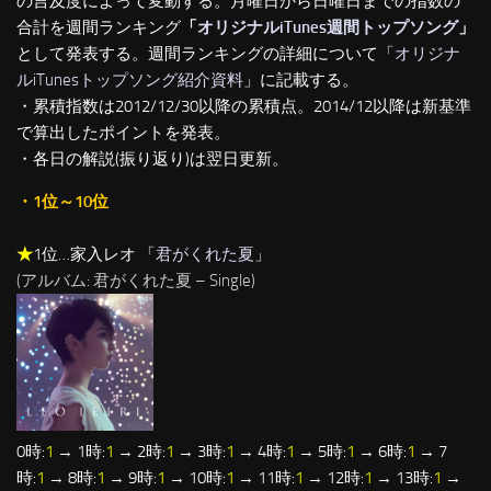
の言及度によって変動する。月曜日から日曜日までの指数の
合計を週間ランキング
「
オリジナルiTunes週間トップソング
」
として発表する。週間ランキングの詳細について「
オリジナ
ルiTunesトップソング紹介資料
」に記載する。
・累積指数は2012/12/30以降の累積点。2014/12以降は新基準
で算出したポイントを発表。
・各日の解説(振り返り)は翌日更新。
・1位～10位
★
1位…家入レオ 「
君がくれた夏
」
(アルバム: 君がくれた夏 – Single)
0時:
1
→ 1時:
1
→ 2時:
1
→ 3時:
1
→ 4時:
1
→ 5時:
1
→ 6時:
1
→ 7
時:
1
→ 8時:
1
→ 9時:
1
→ 10時:
1
→ 11時:
1
→ 12時:
1
→ 13時:
1
→