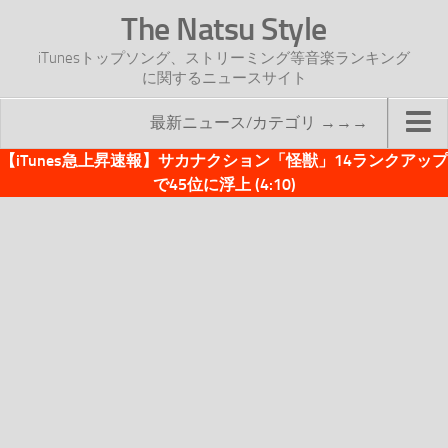
The Natsu Style
iTunesトップソング、ストリーミング等音楽ランキング
に関するニュースサイト
最新ニュース/カテゴリ →→→
【iTunes急上昇速報】サカナクション「怪獣」14ランクアップ
TOP
で45位に浮上 (4:10)
サイトについて
年間ヒット曲ランキング
2016年度特集記事
2017年度特集記事
iTunesトップソング速報
iTunesデイリー
オリジナル週間トップソング
「オリジナルiTunes週間トップソング」紹介資料