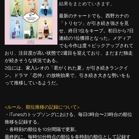
結果をまとめていきます。
最新のチャートでも、西野カナの
「トリセツ」が引き続き強さを見
せ、終日1位をキープ。初日から7日
連続の1位獲得となった。メディア
でも今作は度々ピックアップされて
おり、注目度が高い状態で2週目を迎えており、まだまだ独走
が続きそうな状況である。
2位には、家入レオの「君がくれた夏」が引き続きランクイ
ン。ドラマ「恋仲」の放映効果で、引き続き大きな勢いをも
って推移しているようだ。
<ルール、順位推移の記録について>
・iTunesのトップソングにおける、毎日0時台〜23時台の順位
推移を記録する。
・各時刻の順位を10分間隔で更新。
最終的に、毎時50分時点の順位を各時刻の順位として記録す