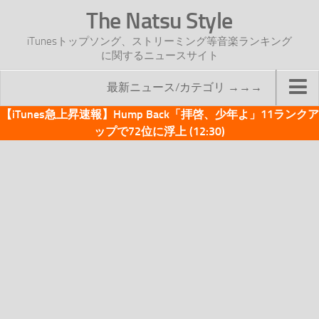
The Natsu Style
iTunesトップソング、ストリーミング等音楽ランキング
に関するニュースサイト
最新ニュース/カテゴリ →→→
【iTunes急上昇速報】Hump Back「拝啓、少年よ」11ランクア
TOP
ップで72位に浮上 (12:30)
サイトについて
年間ヒット曲ランキング
2016年度特集記事
2017年度特集記事
iTunesトップソング速報
iTunesデイリー
オリジナル週間トップソング
「オリジナルiTunes週間トップソング」紹介資料