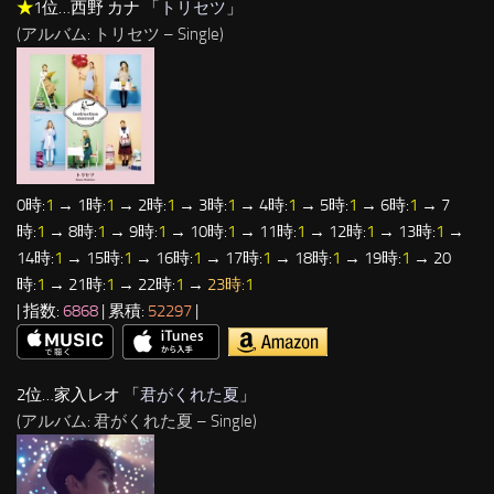
★
1位…西野 カナ 「
トリセツ
」
(アルバム: トリセツ – Single)
0時:
1
→ 1時:
1
→ 2時:
1
→ 3時:
1
→ 4時:
1
→ 5時:
1
→ 6時:
1
→ 7
時:
1
→ 8時:
1
→ 9時:
1
→ 10時:
1
→ 11時:
1
→ 12時:
1
→ 13時:
1
→
14時:
1
→ 15時:
1
→ 16時:
1
→ 17時:
1
→ 18時:
1
→ 19時:
1
→ 20
時:
1
→ 21時:
1
→ 22時:
1
→
23時:
1
| 指数:
6868
| 累積:
52297
|
2位…家入レオ 「
君がくれた夏
」
(アルバム: 君がくれた夏 – Single)