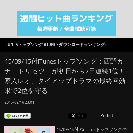
注目カテゴリ
オリジナルiTunes週間トップソング
音楽業界
SMAP
ITUNESトップソング (ITUNESダウンロードランキング)
AKB48
RSS
15/09/15付iTunesトップソング：西野カ
ナ「トリセツ」が初日から7日連続1位！
LINKS
家入レオ、タイアップドラマの最終回効
果で2位を守る
2015/09/16 23:01
Pocket
15/09/15付のiTunesトップソングの