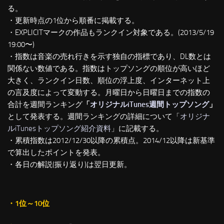
る。
・更新時点の1位から順番に掲載する。
・EXPLICITマークの作品もランクイン対象である。(2013/5/19
19:00〜)
・指数は音楽の売れ行きを示す独自の指標であり、DL数とは
関係ない数値である。指数はトップソングの順位が高いほど
大きく、ランクイン日数、順位の浮上度、インターネット上
の言及度によって変動する。月曜日から日曜日までの指数の
合計を週間ランキング
「
オリジナルiTunes週間トップソング
」
として発表する。週間ランキングの詳細について「
オリジナ
ルiTunesトップソング紹介資料
」に記載する。
・累積指数は2012/12/30以降の累積点。2014/12以降は新基準
で算出したポイントを発表。
・各日の解説(振り返り)は翌日更新。
・1位～10位