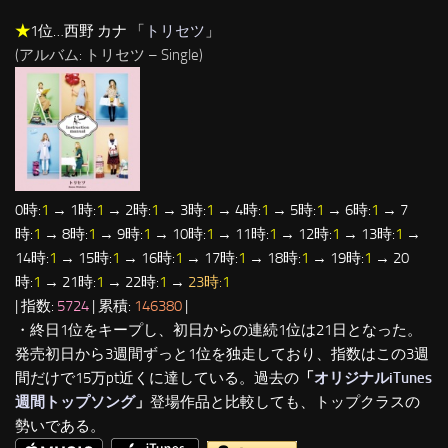
★
1位…西野 カナ 「
トリセツ
」
(アルバム: トリセツ – Single)
0時:
1
→ 1時:
1
→ 2時:
1
→ 3時:
1
→ 4時:
1
→ 5時:
1
→ 6時:
1
→ 7
時:
1
→ 8時:
1
→ 9時:
1
→ 10時:
1
→ 11時:
1
→ 12時:
1
→ 13時:
1
→
14時:
1
→ 15時:
1
→ 16時:
1
→ 17時:
1
→ 18時:
1
→ 19時:
1
→ 20
時:
1
→ 21時:
1
→ 22時:
1
→
23時:
1
| 指数:
5724
| 累積:
146380
|
・終日1位をキープし、初日からの連続1位は21日となった。
発売初日から3週間ずっと1位を独走しており、指数はこの3週
間だけで15万pt近くに達している。過去の
「
オリジナルiTunes
週間トップソング
」
登場作品と比較しても、トップクラスの
勢いである。