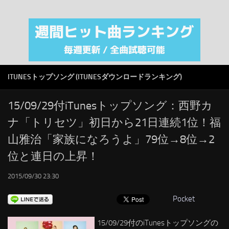
注目カテゴリ
オリジナルiTunes週間トップソング
音楽業界
SMAP
ITUNESトップソング (ITUNESダウンロードランキング)
AKB48
RSS
15/09/29付iTunesトップソング：西野カ
ナ「トリセツ」初日から21日連続1位！福
LINKS
山雅治「家族になろうよ」79位→8位→2
位と連日の上昇！
2015/09/30 23:30
Pocket
15/09/29付のiTunesトップソングの