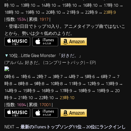
時:10 → 13時:10 → 14時:10 → 15時:10 → 16時:10 → 17時:10 →
18時:10 → 19時:10 → 20時:10 → 21時:9 → 22時:9 →
23時:9
| 指数:
1534
| 累積:
1917
|
・登場2日目でトップ10入り。アニメタイアップ曲ではないこ
とから、勢いは少々低めのようだ。
▼
10位…Little Glee Monster 「
好きだ。
」
(アルバム: 好きだ。 (コンプリートパック) – EP)
0時:6 → 1時:6 → 2時:7 → 3時:7 → 4時:7 → 5時:6 → 6時:7 → 7
時:8 → 8時:8 → 9時:8 → 10時:8 → 11時:9 → 12時:9 → 13時:9 →
14時:9 → 15時:9 → 16時:9 → 17時:9 → 18時:9 → 19時:9 → 20
時:9 → 21時:10 → 22時:10 →
23時:10
| 指数:
1694
| 累積:
17001
|
NEXT →
最新のiTunesトップソング11位→20位にランクインし