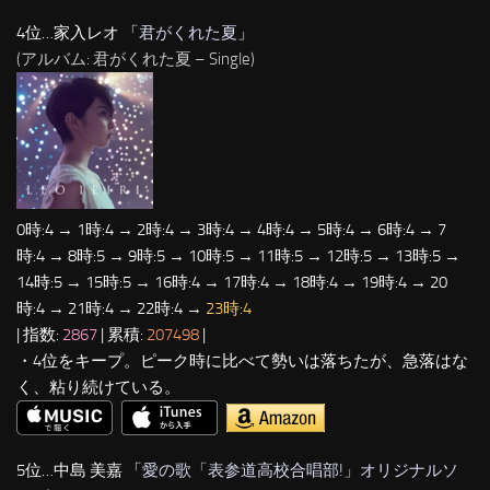
4位…家入レオ 「
君がくれた夏
」
(アルバム: 君がくれた夏 – Single)
0時:4 → 1時:4 → 2時:4 → 3時:4 → 4時:4 → 5時:4 → 6時:4 → 7
時:4 → 8時:5 → 9時:5 → 10時:5 → 11時:5 → 12時:5 → 13時:5 →
14時:5 → 15時:5 → 16時:4 → 17時:4 → 18時:4 → 19時:4 → 20
時:4 → 21時:4 → 22時:4 →
23時:4
| 指数:
2867
| 累積:
207498
|
・4位をキープ。ピーク時に比べて勢いは落ちたが、急落はな
く、粘り続けている。
5位…中島 美嘉 「
愛の歌「表参道高校合唱部!」オリジナルソ