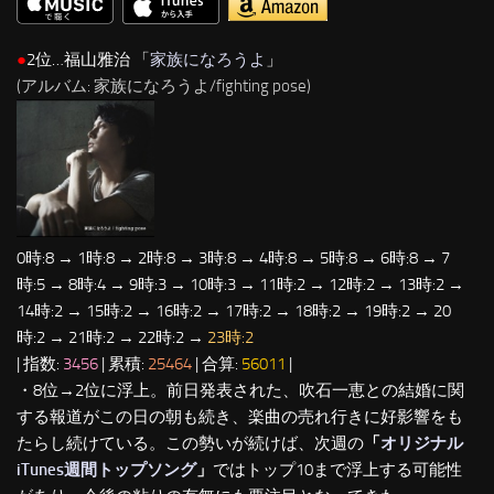
●
2位…福山雅治 「
家族になろうよ
」
(アルバム: 家族になろうよ/fighting pose)
0時:8 → 1時:8 → 2時:8 → 3時:8 → 4時:8 → 5時:8 → 6時:8 → 7
時:5 → 8時:4 → 9時:3 → 10時:3 → 11時:2 → 12時:2 → 13時:2 →
14時:2 → 15時:2 → 16時:2 → 17時:2 → 18時:2 → 19時:2 → 20
時:2 → 21時:2 → 22時:2 →
23時:2
| 指数:
3456
| 累積:
25464
| 合算:
56011
|
・8位→2位に浮上。前日発表された、吹石一恵との結婚に関
する報道がこの日の朝も続き、楽曲の売れ行きに好影響をも
たらし続けている。この勢いが続けば、次週の
「
オリジナル
iTunes週間トップソング
」
ではトップ10まで浮上する可能性