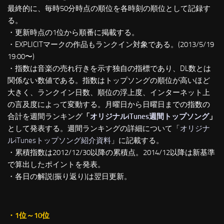
最終的に、毎時50分時点の順位を各時刻の順位として記録す
る。
・更新時点の1位から順番に掲載する。
・EXPLICITマークの作品もランクイン対象である。(2013/5/19
19:00〜)
・指数は音楽の売れ行きを示す独自の指標であり、DL数とは
関係ない数値である。指数はトップソングの順位が高いほど
大きく、ランクイン日数、順位の浮上度、インターネット上
の言及度によって変動する。月曜日から日曜日までの指数の
合計を週間ランキング
「
オリジナルiTunes週間トップソング
」
として発表する。週間ランキングの詳細について「
オリジナ
ルiTunesトップソング紹介資料
」に記載する。
・累積指数は2012/12/30以降の累積点。2014/12以降は新基準
で算出したポイントを発表。
・各日の解説(振り返り)は翌日更新。
・1位～10位