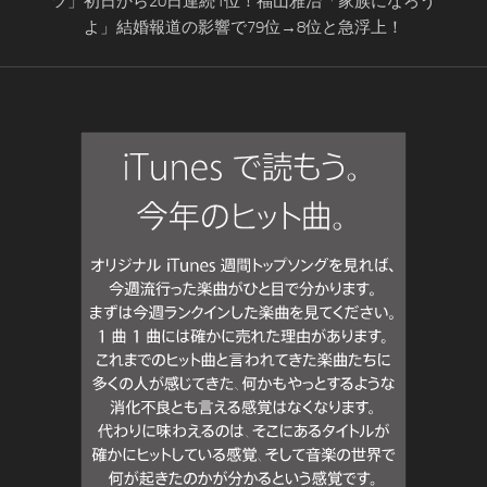
ツ」初日から20日連続1位！福山雅治「家族になろう
よ」結婚報道の影響で79位→8位と急浮上！