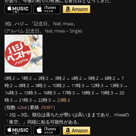
があり、今後の粘りの有無にも要注目となってきた。
3位…ハジ→ 「
記念日。 feat. miwa
」
(アルバム: 記念日。 feat. miwa – Single)
0時:2 → 1時:2 → 2時:2 → 3時:2 → 4時:2 → 5時:2 → 6時:2 → 7
時:2 → 8時:2 → 9時:2 → 10時:2 → 11時:3 → 12時:3 → 13時:3 →
14時:3 → 15時:3 → 16時:3 → 17時:3 → 18時:3 → 19時:3 → 20
時:3 → 21時:3 → 22時:3 →
23時:3
| 指数:
4246
| 累積:
29387
|
・2位→3位。順位は落ちたが勢いは高いままであり、miwaの
「夜空。」同様に粘る可能性がある。