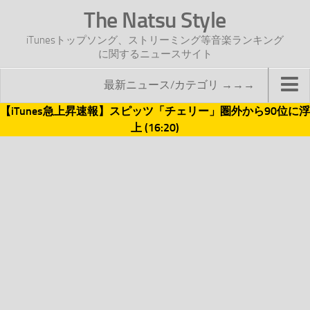
The Natsu Style
iTunesトップソング、ストリーミング等音楽ランキング
に関するニュースサイト
最新ニュース/カテゴリ →→→
【iTunes急上昇速報】スピッツ「チェリー」圏外から90位に浮
TOP
上 (16:20)
サイトについて
年間ヒット曲ランキング
2016年度特集記事
2017年度特集記事
iTunesトップソング速報
iTunesデイリー
オリジナル週間トップソング
「オリジナルiTunes週間トップソング」紹介資料