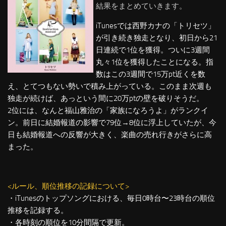
結果をまとめていきます。
iTunesでは西野カナの「トリセツ」
が引き続き独走となり、初日から21
日連続で1位を獲得。ついに3週間
丸々1位を獲得したことになる。指
数はこの3週間で15万pt近くを数
え、とてつもない勢いで積み上がっている。このまま次週も
独走が続けば、あっという間に20万ptの壁を破りそうだ。
2位には、なんと福山雅治の「家族になろうよ」がランクイ
ン。前日に結婚報道の影響で79位→8位に浮上していたが、今
日も結婚報道への反響が大きく、楽曲の売れ行きがさらに高
まった。
<ルール、順位推移の記録について>
・iTunesのトップソングにおける、毎日0時台〜23時台の順位
推移を記録する。
・各時刻の順位を10分間隔で更新。