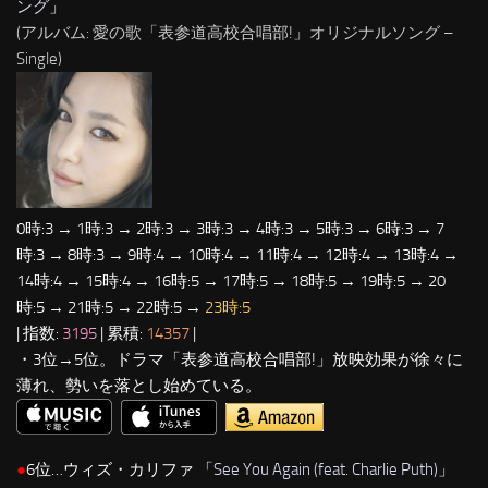
ング
」
(アルバム: 愛の歌「表参道高校合唱部!」オリジナルソング –
Single)
0時:3 → 1時:3 → 2時:3 → 3時:3 → 4時:3 → 5時:3 → 6時:3 → 7
時:3 → 8時:3 → 9時:4 → 10時:4 → 11時:4 → 12時:4 → 13時:4 →
14時:4 → 15時:4 → 16時:5 → 17時:5 → 18時:5 → 19時:5 → 20
時:5 → 21時:5 → 22時:5 →
23時:5
| 指数:
3195
| 累積:
14357
|
・3位→5位。ドラマ「表参道高校合唱部!」放映効果が徐々に
薄れ、勢いを落とし始めている。
●
6位…ウィズ・カリファ 「
See You Again (feat. Charlie Puth)
」