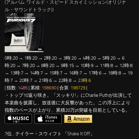
(アルバム: ワイルド・スピード スカイミッション(オリジナ
ル・サウンドトラック))
0時:20 → 1時:20 → 2時:20 → 3時:20 → 4時:20 → 5時:20 → 6
時:20 → 7時:20 → 8時:20 → 9時:15 → 10時:9 → 11時:8 → 12時:8
→ 13時:7 → 14時:7 → 15時:7 → 16時:7 → 17時:6 → 18時:8 → 19
時:7 → 20時:7 → 21時:6 → 22時:8 →
23時:6
| 指数:
1485
| 累積:
198690
| 合算:
198729
|
・トップ10返り咲き。「スッキリ!」にCharlie Puthが出演して
本楽曲を披露し、放送後に大反響があった。この浮上により
指数のペースが上がり、累積20万pt突破を目前としている。
7位…テイラー・スウィフト 「
Shake It Off
」