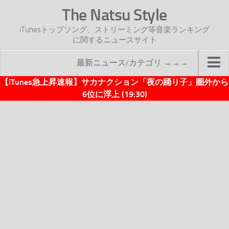
The Natsu Style
iTunesトップソング、ストリーミング等音楽ランキング
に関するニュースサイト
最新ニュース/カテゴリ →→→
【iTunes急上昇速報】サカナクション「夜の踊り子」圏外から
TOP
6位に浮上 (19:30)
サイトについて
年間ヒット曲ランキング
2016年度特集記事
2017年度特集記事
iTunesトップソング速報
iTunesデイリー
オリジナル週間トップソング
「オリジナルiTunes週間トップソング」紹介資料