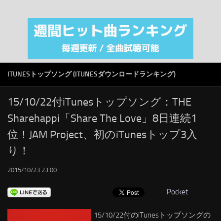
注目カテゴリ
オリジナルiTunes週間トップソング
音楽業界
SMAP
ITUNESトップソング (ITUNESダウンロードランキング)
AKB48
RSS
15/10/22付iTunesトップソング：THE
Sharehappi「Share The Love」8日連続1
LINKS
位！JAM Project、初のiTunesトップ3入
り！
2015/10/23 23:00
Pocket
15/10/22付のiTunesトップソングの