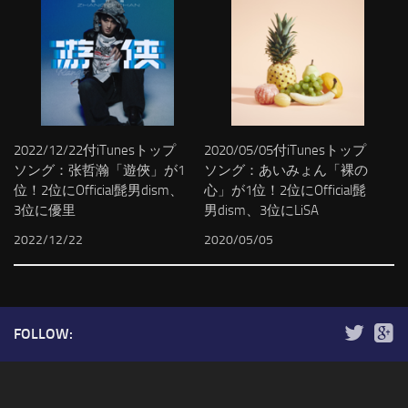
2022/12/22付iTunesトップ
2020/05/05付iTunesトップ
ソング：张哲瀚「遊俠」が1
ソング：あいみょん「裸の
位！2位にOfficial髭男dism、
心」が1位！2位にOfficial髭
3位に優里
男dism、3位にLiSA
2022/12/22
2020/05/05
FOLLOW: