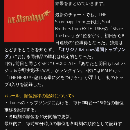
結果をまとめていきます。
最新のチャートでも、THE
Sharehappi from 三代目 J Soul
Brothers from EXILE TRIBEの「Share
The Love」が1位を守り、初日から8
日連続の1位獲得となった。独走は
とどまるところを知らず、
「
オリジナルiTunes週間トップソン
グ
」
における同作品の勝利は確定的となった。
2位は前日と同じくSPICY CHOCOLATE 「あなたと明日も feat. ハ
ジ→ & 宇野実彩子 (AAA)」がランクイン。3位にはJAM Project
「THE HERO !! ~怒れる拳に火をつけろ~」が浮上し、初のトッ
プ3入りを記録した。
<ルール、順位推移の記録について>
・iTunesのトップソングにおける、毎日0時台〜23時台の順位
推移を記録する。
・各時刻の順位を10分間隔で更新。
最終的に、毎時50分時点の順位を各時刻の順位として記録す