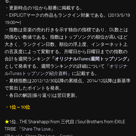
る。
・更新時点の1位から順番に掲載する。
・EXPLICITマークの作品もランクイン対象である。(2013/5/19
19:00〜)
・指数は音楽の売れ行きを示す独自の指標であり、DL数とは
関係ない数値である。指数はトップソングの順位が高いほど
大きく、ランクイン日数、順位の浮上度、インターネット上
の言及度によって変動する。月曜日から日曜日までの指数の
合計を週間ランキング
「
オリジナルiTunes週間トップソング
」
として発表する。週間ランキングの詳細について「
オリジナ
ルiTunesトップソング紹介資料
」に記載する。
・累積指数は2012/12/30以降の累積点。2014/12以降は新基準
で算出したポイントを発表。
・各日の解説(振り返り)は翌日更新。
・1位～10位
★
1位…THE Sharehappi from 三代目 J Soul Brothers from EXILE
TRIBE 「
Share The Love
」