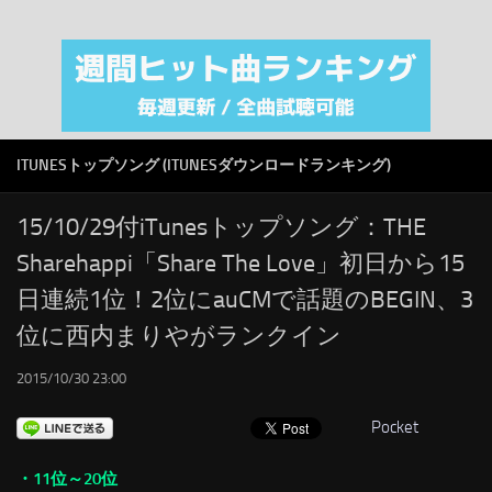
注目カテゴリ
オリジナルiTunes週間トップソング
音楽業界
SMAP
ITUNESトップソング (ITUNESダウンロードランキング)
AKB48
RSS
15/10/29付iTunesトップソング：THE
Sharehappi「Share The Love」初日から15
LINKS
日連続1位！2位にauCMで話題のBEGIN、3
位に西内まりやがランクイン
2015/10/30 23:00
Pocket
・11位～20位