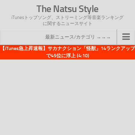
The Natsu Style
iTunesトップソング、ストリーミング等音楽ランキング
に関するニュースサイト
最新ニュース/カテゴリ →→→
【iTunes急上昇速報】サカナクション「怪獣」14ランクアップ
TOP
で45位に浮上 (4:10)
サイトについて
年間ヒット曲ランキング
2016年度特集記事
2017年度特集記事
iTunesトップソング速報
iTunesデイリー
オリジナル週間トップソング
「オリジナルiTunes週間トップソング」紹介資料