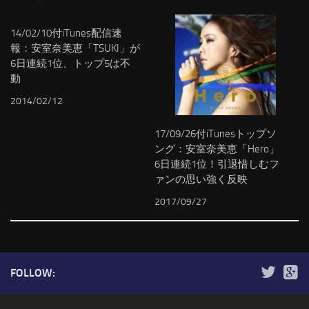
14/02/10付iTunes配信速
報：安室奈美恵「TSUKI」が
6日連続1位、トップ5は不
動
2014/02/12
17/09/26付iTunesトップソ
ング：安室奈美恵「Hero」
6日連続1位！引退惜しむフ
ァンの思い強く反映
2017/09/27
FOLLOW: