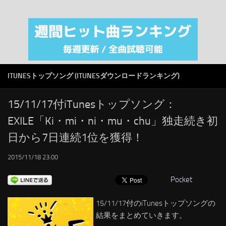
注目カテゴリ
オリジナルiTunes週間トップソング
音楽業界
SMAP
ITUNESトップソング (ITUNESダウンロードランキング)
AKB48
RSS
15/11/17付iTunesトップソング：
EXILE「Ki・mi・ni・mu・chu」独走続き初
LINKS
日から7日連続1位を獲得！
2015/11/18 23:00
Pocket
15/11/17付のiTunesトップソングの
結果をまとめていきます。