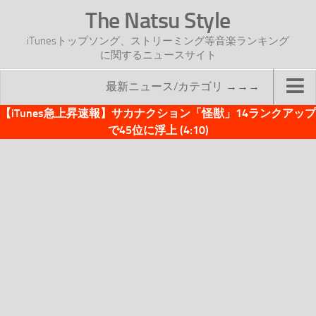
The Natsu Style
iTunesトップソング、ストリーミング等音楽ランキング
に関するニュースサイト
最新ニュース/カテゴリ →→→
【iTunes急上昇速報】サカナクション「怪獣」14ランクアップ
TOP
で45位に浮上 (4:10)
サイトについて
年間ヒット曲ランキング
2016年度特集記事
2017年度特集記事
iTunesトップソング速報
iTunesデイリー
オリジナル週間トップソング
「オリジナルiTunes週間トップソング」紹介資料