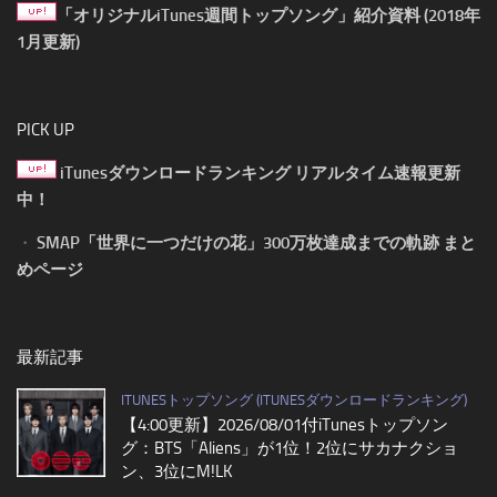
「オリジナルiTunes週間トップソング」紹介資料 (2018年
1月更新)
PICK UP
iTunesダウンロードランキング リアルタイム速報更新
中！
・
SMAP「世界に一つだけの花」300万枚達成までの軌跡 まと
めページ
最新記事
ITUNESトップソング (ITUNESダウンロードランキング)
【4:00更新】2026/08/01付iTunesトップソン
グ：BTS「Aliens」が1位！2位にサカナクショ
ン、3位にM!LK