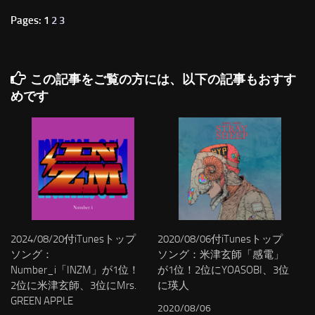
Pages: 1
2
3
この記事をご覧の方には、以下の記事もおすす
めです
2024/08/20付iTunesトップ
2020/08/06付iTunesトップ
ソング：
ソング：米津玄師「感電」
Number_i「INZM」が1位！
が1位！2位にYOASOBI、3位
2位に米津玄師、3位にMrs.
に瑛人
GREEN APPLE
2020/08/06