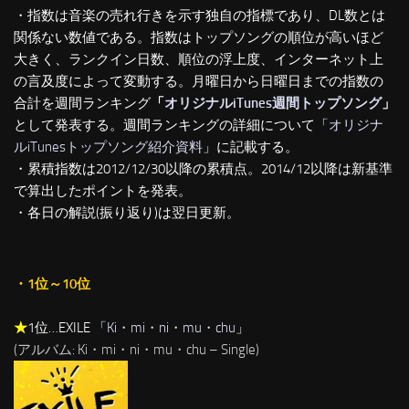
・指数は音楽の売れ行きを示す独自の指標であり、DL数とは
関係ない数値である。指数はトップソングの順位が高いほど
大きく、ランクイン日数、順位の浮上度、インターネット上
の言及度によって変動する。月曜日から日曜日までの指数の
合計を週間ランキング
「
オリジナルiTunes週間トップソング
」
として発表する。週間ランキングの詳細について「
オリジナ
ルiTunesトップソング紹介資料
」に記載する。
・累積指数は2012/12/30以降の累積点。2014/12以降は新基準
で算出したポイントを発表。
・各日の解説(振り返り)は翌日更新。
・1位～10位
★
1位…EXILE 「
Ki・mi・ni・mu・chu
」
(アルバム: Ki・mi・ni・mu・chu – Single)