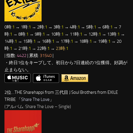
0時:
1
→ 1時:
1
→ 2時:
1
→ 3時:
1
→ 4時:
1
→ 5時:
1
→ 6時:
1
→ 7
時:
1
→ 8時:
1
→ 9時:
1
→ 10時:
1
→ 11時:
1
→ 12時:
1
→ 13時:
1
→
14時:
1
→ 15時:
1
→ 16時:
1
→ 17時:
1
→ 18時:
1
→ 19時:
1
→ 20
時:
1
→ 21時:
1
→ 22時:
1
→
23時:
1
| 指数:
4422
| 累積:
31540
|
・終日1位をキープして、初日から7日連続の1位獲得。好調が
止まらない。
2位…THE Sharehappi from 三代目 J Soul Brothers from EXILE
TRIBE 「
Share The Love
」
(アルバム: Share The Love – Single)