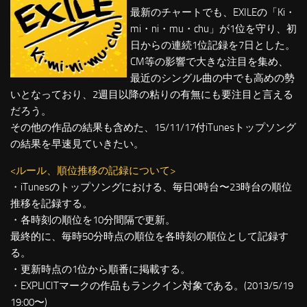
最新のチャートでも、EXILEの「Ki・
mi・ni・mu・chu」が1位を守り、初
日からの連続1位記録を7日とした。
CM等の影響で大きな注目を集め、
最近のシングル曲の中でも高めの勢
いとなっており、2週目以降の粘りの有無にも要注目と言える
だろう。
その他の作品の結果も含めた、15/11/17付iTunesトップソング
の結果を早速見ていきたい。
<ルール、順位推移の記録について>
・iTunesのトップソングにおける、毎日0時台〜23時台の順位
推移を記録する。
・各時刻の順位を10分間隔で更新。
最終的に、毎時50分時点の順位を各時刻の順位として記録す
る。
・更新時点の1位から順番に掲載する。
・EXPLICITマークの作品もランクイン対象である。(2013/5/19
19:00〜)