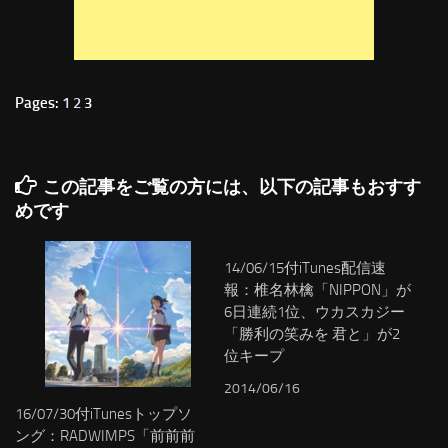
Pages:
1
2
3
この記事をご覧の方には、以下の記事もおすす
めです
14/06/15付iTunes配信速
報：椎名林檎「NIPPON」が
6日連続1位、ウカスカジー
「勝利の笑みを 君と」が2
位キープ
2014/06/16
16/07/30付iTunesトップソ
ング：RADWIMPS「前前前