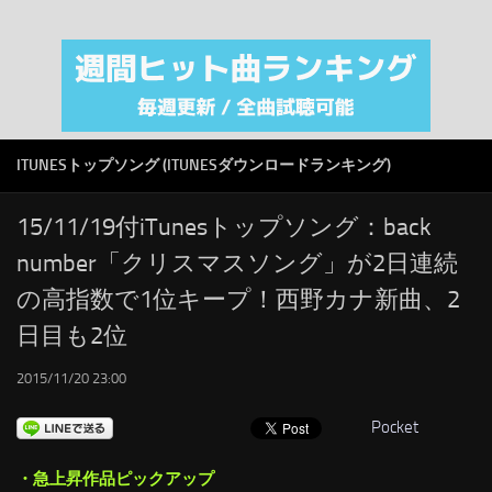
注目カテゴリ
オリジナルiTunes週間トップソング
音楽業界
SMAP
ITUNESトップソング (ITUNESダウンロードランキング)
AKB48
RSS
15/11/19付iTunesトップソング：back
number「クリスマスソング」が2日連続
LINKS
の高指数で1位キープ！西野カナ新曲、2
日目も2位
2015/11/20 23:00
Pocket
・急上昇作品ピックアップ