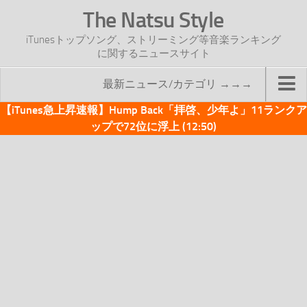
The Natsu Style
iTunesトップソング、ストリーミング等音楽ランキング
に関するニュースサイト
最新ニュース/カテゴリ →→→
【iTunes急上昇速報】Hump Back「拝啓、少年よ」11ランクア
TOP
ップで72位に浮上 (12:50)
サイトについて
年間ヒット曲ランキング
2016年度特集記事
2017年度特集記事
iTunesトップソング速報
iTunesデイリー
オリジナル週間トップソング
「オリジナルiTunes週間トップソング」紹介資料