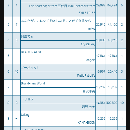
2
1
29,982
162,491
5
THE Sharehappi from 三代目 J Soul Brothers from
EXILE TRIBE
あなたがここにいて抱きしめることができるなら
3
7
22,945
41,120
2
miwa
何度でも
4
5
19,885
40,245
2
Crystal Kay
DEAD OR ALIVE
5
–
17,841
17,841
1
angela
ノーポイッ!
6
40
15,967
20,440
3
Petit Rabbit’s
Brand-new World
7
–
15,292
15,292
1
西沢幸奏
トリセツ
8
8
14,361
302,320
10
西野 カナ
talking
9
–
12,233
12,233
1
KANA-BOON