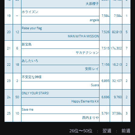
大原櫻子
ホライズン
19
–
7,584
7,584
1
angela
Raise your flag
20
12
7,526
82,813
5
MAN WITH A MISSION
新宝島
21
6
7,515
174,302
7
サカナクション
あしたいろ
22
18
7,156
16,213
2
安田 レイ
不安定な神様
23
2
6,895
32,107
2
Suara
ONLY YOUR STARS!
24
50
6,696
9,760
2
Happy Elements K.K
Save me
25
10
5,791
37,584
3
西内まりや
26位〜50位
:
翌週
:
前週