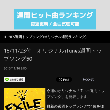
注目カテゴリ
オリジナルiTunes週間トップソング
音楽業界
SMAP
ITUNES週間トップソング (オリジナル週間ランキング)
AKB48
RSS
15/11/23付 オリジナルiTunes週間トッ
プソング50
LINKS
2015/11/16 6:00
Pocket
今週のオリジナル「iTunes週間トッ
プソング」を発表します。
最新の週間トップソングで1位を獲