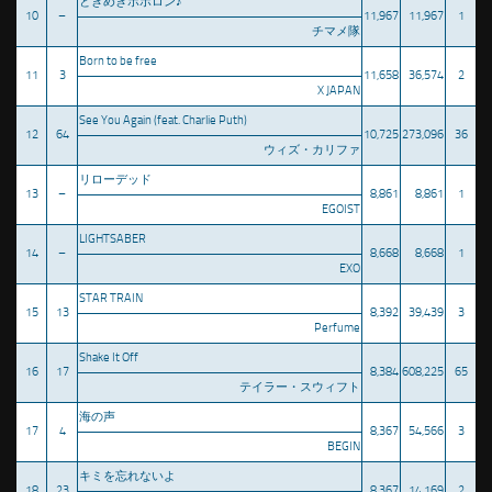
ときめきポポロン♪
10
–
11,967
11,967
1
チマメ隊
Born to be free
11
3
11,658
36,574
2
X JAPAN
See You Again (feat. Charlie Puth)
12
64
10,725
273,096
36
ウィズ・カリファ
リローデッド
13
–
8,861
8,861
1
EGOIST
LIGHTSABER
14
–
8,668
8,668
1
EXO
STAR TRAIN
15
13
8,392
39,439
3
Perfume
Shake It Off
16
17
8,384
608,225
65
テイラー・スウィフト
海の声
17
4
8,367
54,566
3
BEGIN
キミを忘れないよ
18
23
8,367
14,169
2