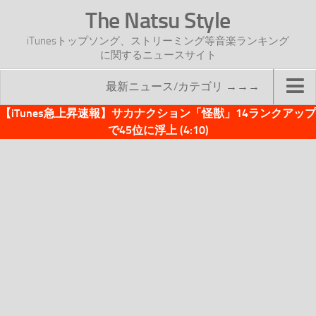
The Natsu Style
iTunesトップソング、ストリーミング等音楽ランキング
に関するニュースサイト
最新ニュース/カテゴリ →→→
【iTunes急上昇速報】サカナクション「怪獣」14ランクアップ
TOP
で45位に浮上 (4:10)
サイトについて
年間ヒット曲ランキング
2016年度特集記事
2017年度特集記事
iTunesトップソング速報
iTunesデイリー
オリジナル週間トップソング
「オリジナルiTunes週間トップソング」紹介資料