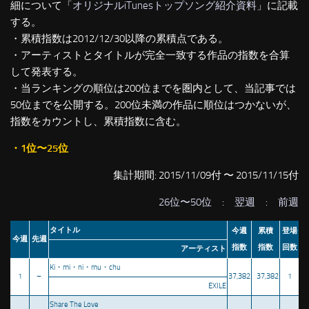
細について「
オリジナルiTunesトップソング紹介資料
」に記載
する。
・累積指数は2012/12/30以降の累積点である。
・アーティストとタイトルが完全一致する作品の指数を合算
して発表する。
・当ランキングの順位は200位までを圏内として、当記事では
50位までを公開する。200位未満の作品に順位はつかないが、
指数をカウントし、累積指数に含む。
・1位〜25位
集計期間: 2015/11/09付 〜 2015/11/15付
26位〜50位
:
翌週
:
前週
タイトル
今週
累積
登場
今週
先週
指数
指数
回数
アーティスト
Ki・mi・ni・mu・chu
1
–
37,382
37,382
1
EXILE
Share The Love