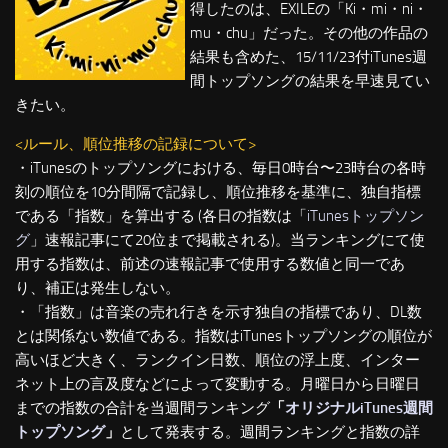
得したのは、EXILEの「Ki・mi・ni・
mu・chu」だった。その他の作品の
結果も含めた、15/11/23付iTunes週
間トップソングの結果を早速見てい
きたい。
<ルール、順位推移の記録について>
・iTunesのトップソングにおける、毎日0時台〜23時台の各時
刻の順位を10分間隔で記録し、順位推移を基準に、独自指標
である「指数」を算出する (各日の指数は「
iTunesトップソン
グ
」速報記事にて20位まで掲載される)。当ランキングにて使
用する指数は、前述の速報記事で使用する数値と同一であ
り、補正は発生しない。
・「指数」は音楽の売れ行きを示す独自の指標であり、DL数
とは関係ない数値である。指数はiTunesトップソングの順位が
高いほど大きく、ランクイン日数、順位の浮上度、インター
ネット上の言及度などによって変動する。月曜日から日曜日
までの指数の合計を当週間ランキング
「
オリジナルiTunes週間
トップソング
」
として発表する。週間ランキングと指数の詳