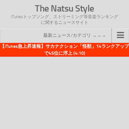
The Natsu Style
iTunesトップソング、ストリーミング等音楽ランキング
に関するニュースサイト
最新ニュース/カテゴリ →→→
【iTunes急上昇速報】サカナクション「怪獣」14ランクアップ
TOP
で45位に浮上 (4:10)
サイトについて
年間ヒット曲ランキング
2016年度特集記事
2017年度特集記事
iTunesトップソング速報
iTunesデイリー
オリジナル週間トップソング
「オリジナルiTunes週間トップソング」紹介資料