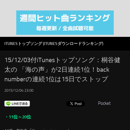
注目カテゴリ
オリジナルiTunes週間トップソング
音楽業界
SMAP
ITUNESトップソング (ITUNESダウンロードランキング)
AKB48
RSS
15/12/03付iTunesトップソング：桐谷健
太の 「海の声」が2日連続1位！back
LINKS
numberの連続1位は15日でストップ
2015/12/04 23:00
Pocket
・11位～20位