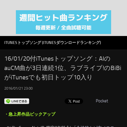
注目カテゴリ
オリジナルiTunes週間トップソング
音楽業界
SMAP
ITUNESトップソング (ITUNESダウンロードランキング)
AKB48
RSS
16/01/20付iTunesトップソング：AIの
auCM曲が3日連続1位、ラブライブ!のBiBi
LINKS
がiTunesでも初日トップ10入り
2016/01/21 23:00
Pocket
・急上昇作品ピックアップ