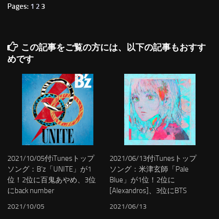
Pages:
1
2
3
この記事をご覧の方には、以下の記事もおすす
めです
2021/10/05付iTunesトップ
2021/06/13付iTunesトップ
ソング：B’z「UNITE」が1
ソング：米津玄師「Pale
位！2位に百鬼あやめ、3位
Blue」が1位！2位に
にback number
[Alexandros]、3位にBTS
2021/10/05
2021/06/13