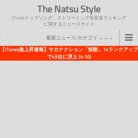
The Natsu Style
iTunesトップソング、ストリーミング等音楽ランキング
に関するニュースサイト
最新ニュース/カテゴリ →→→
【iTunes急上昇速報】サカナクション「怪獣」14ランクアップ
TOP
で45位に浮上 (4:10)
サイトについて
年間ヒット曲ランキング
2016年度特集記事
2017年度特集記事
iTunesトップソング速報
iTunesデイリー
オリジナル週間トップソング
「オリジナルiTunes週間トップソング」紹介資料