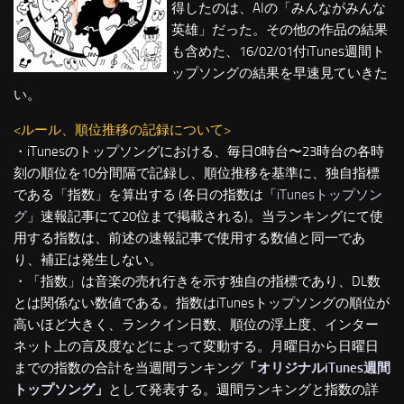
得したのは、AIの「みんながみんな
英雄」だった。その他の作品の結果
も含めた、16/02/01付iTunes週間ト
ップソングの結果を早速見ていきた
い。
<ルール、順位推移の記録について>
・iTunesのトップソングにおける、毎日0時台〜23時台の各時
刻の順位を10分間隔で記録し、順位推移を基準に、独自指標
である「指数」を算出する (各日の指数は「
iTunesトップソン
グ
」速報記事にて20位まで掲載される)。当ランキングにて使
用する指数は、前述の速報記事で使用する数値と同一であ
り、補正は発生しない。
・「指数」は音楽の売れ行きを示す独自の指標であり、DL数
とは関係ない数値である。指数はiTunesトップソングの順位が
高いほど大きく、ランクイン日数、順位の浮上度、インター
ネット上の言及度などによって変動する。月曜日から日曜日
までの指数の合計を当週間ランキング
「
オリジナルiTunes週間
トップソング
」
として発表する。週間ランキングと指数の詳