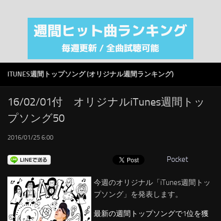
注目カテゴリ
オリジナルiTunes週間トップソング
音楽業界
SMAP
ITUNES週間トップソング (オリジナル週間ランキング)
AKB48
RSS
16/02/01付 オリジナルiTunes週間トッ
プソング50
LINKS
2016/01/25 6:00
Pocket
今週のオリジナル「iTunes週間トッ
プソング」を発表します。
最新の週間トップソングで1位を獲