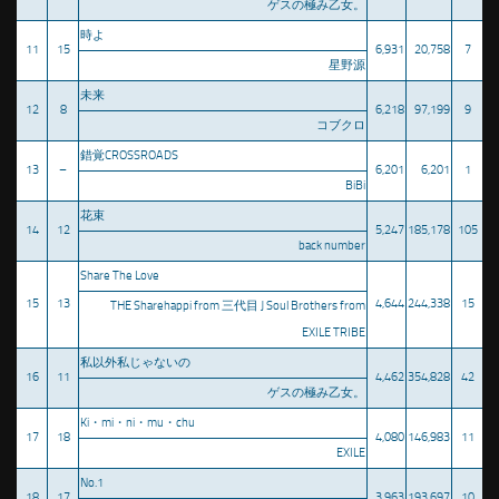
ゲスの極み乙女。
時よ
11
15
6,931
20,758
7
星野源
未来
12
8
6,218
97,199
9
コブクロ
錯覚CROSSROADS
13
–
6,201
6,201
1
BiBi
花束
14
12
5,247
185,178
105
back number
Share The Love
15
13
4,644
244,338
15
THE Sharehappi from 三代目 J Soul Brothers from
EXILE TRIBE
私以外私じゃないの
16
11
4,462
354,828
42
ゲスの極み乙女。
Ki・mi・ni・mu・chu
17
18
4,080
146,983
11
EXILE
No.1
18
17
3,963
193,697
10