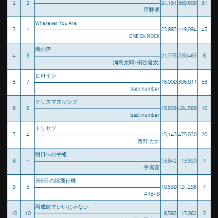
2
2
24,191
369,609
31
星野源
Wherever You Are
3
1
23,883
119,094
45
ONE OK ROCK
海の声
4
3
21,775
230,463
8
浦島太郎 (桐谷健太)
ヒロイン
5
7
16,008
306,811
53
back number
クリスマスソング
6
6
15,639
404,569
10
back number
トリセツ
7
4
15,143
475,030
20
西野 カナ
明日への手紙
8
–
13,842
13,920
1
手嶌葵
365日の紙飛行機
9
5
10,538
124,296
7
AKB48
両成敗でいいじゃない
10
10
8,583
17,062
3