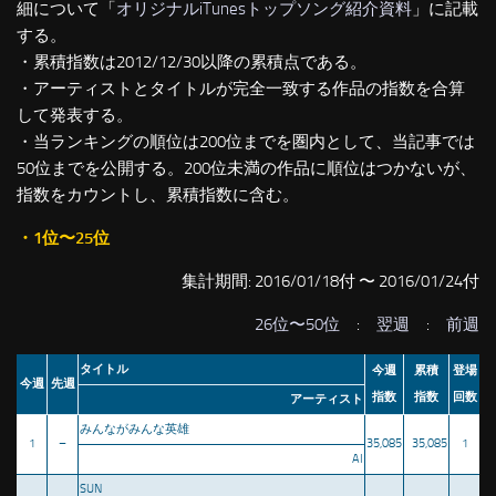
細について「
オリジナルiTunesトップソング紹介資料
」に記載
する。
・累積指数は2012/12/30以降の累積点である。
・アーティストとタイトルが完全一致する作品の指数を合算
して発表する。
・当ランキングの順位は200位までを圏内として、当記事では
50位までを公開する。200位未満の作品に順位はつかないが、
指数をカウントし、累積指数に含む。
・1位〜25位
集計期間: 2016/01/18付 〜 2016/01/24付
26位〜50位
:
翌週
:
前週
タイトル
今週
累積
登場
今週
先週
指数
指数
回数
アーティスト
みんながみんな英雄
1
–
35,085
35,085
1
AI
SUN