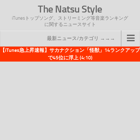
The Natsu Style
iTunesトップソング、ストリーミング等音楽ランキング
に関するニュースサイト
最新ニュース/カテゴリ →→→
【iTunes急上昇速報】サカナクション「怪獣」14ランクアップ
TOP
で45位に浮上 (4:10)
サイトについて
年間ヒット曲ランキング
2016年度特集記事
2017年度特集記事
iTunesトップソング速報
iTunesデイリー
オリジナル週間トップソング
「オリジナルiTunes週間トップソング」紹介資料