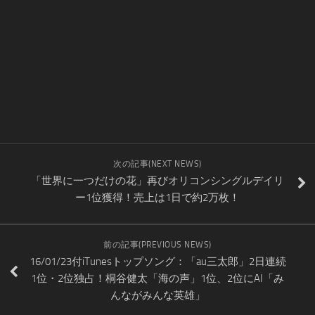
次の記事(NEXT NEWS)
「世界に一つだけの花」再びオリコンシングルデイリ
ー1位獲得！売上は1日で約2万枚！
前の記事(PREVIOUS NEWS)
16/01/23付iTunesトップソング：「au三太郎」2日連続
1位・2位独占！桐谷健太「海の声」1位、2位にAI「み
んながみんな英雄」