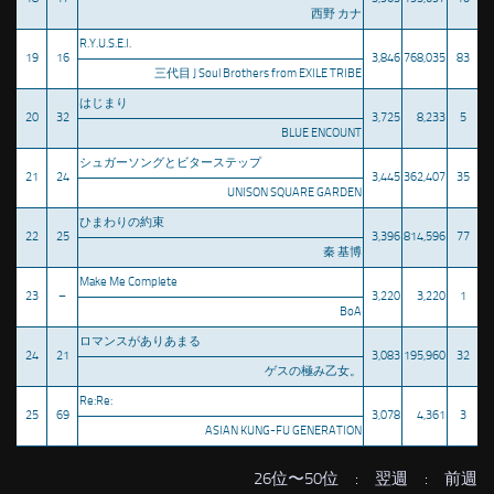
西野 カナ
R.Y.U.S.E.I.
19
16
3,846
768,035
83
三代目 J Soul Brothers from EXILE TRIBE
はじまり
20
32
3,725
8,233
5
BLUE ENCOUNT
シュガーソングとビターステップ
21
24
3,445
362,407
35
UNISON SQUARE GARDEN
ひまわりの約束
22
25
3,396
814,596
77
秦 基博
Make Me Complete
23
–
3,220
3,220
1
BoA
ロマンスがありあまる
24
21
3,083
195,960
32
ゲスの極み乙女。
Re:Re:
25
69
3,078
4,361
3
ASIAN KUNG-FU GENERATION
26位〜50位
:
翌週
:
前週