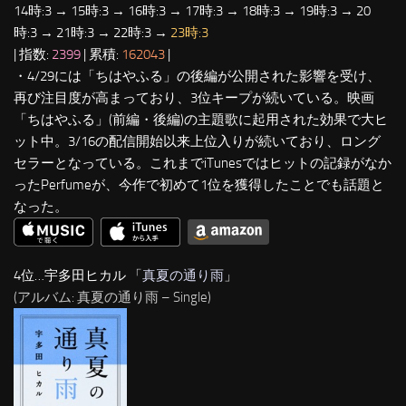
14時:3 → 15時:3 → 16時:3 → 17時:3 → 18時:3 → 19時:3 → 20
時:3 → 21時:3 → 22時:3 →
23時:3
| 指数:
2399
| 累積:
162043
|
・4/29には「ちはやふる」の後編が公開された影響を受け、
再び注目度が高まっており、3位キープが続いている。映画
「ちはやふる」(前編・後編)の主題歌に起用された効果で大ヒ
ット中。3/16の配信開始以来上位入りが続いており、ロング
セラーとなっている。これまでiTunesではヒットの記録がなか
ったPerfumeが、今作で初めて1位を獲得したことでも話題と
なった。
4位…宇多田ヒカル 「
真夏の通り雨
」
(アルバム: 真夏の通り雨 – Single)