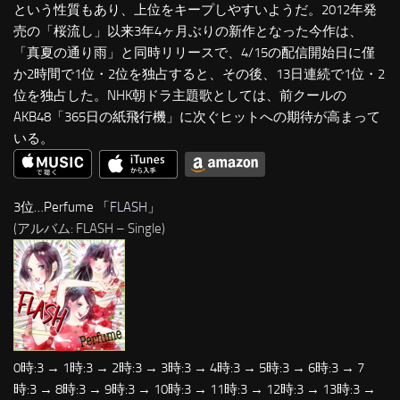
という性質もあり、上位をキープしやすいようだ。2012年発
売の「桜流し」以来3年4ヶ月ぶりの新作となった今作は、
「真夏の通り雨」と同時リリースで、4/15の配信開始日に僅
か2時間で1位・2位を独占すると、その後、13日連続で1位・2
位を独占した。NHK朝ドラ主題歌としては、前クールの
AKB48「365日の紙飛行機」に次ぐヒットへの期待が高まって
いる。
3位…Perfume 「
FLASH
」
(アルバム: FLASH – Single)
0時:3 → 1時:3 → 2時:3 → 3時:3 → 4時:3 → 5時:3 → 6時:3 → 7
時:3 → 8時:3 → 9時:3 → 10時:3 → 11時:3 → 12時:3 → 13時:3 →