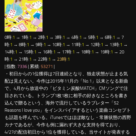
0時:
1
→ 1時:
1
→ 2時:
1
→ 3時:
1
→ 4時:
1
→ 5時:
1
→ 6時:
1
→ 7
時:
1
→ 8時:
1
→ 9時:
1
→ 10時:
1
→ 11時:
1
→ 12時:
1
→ 13時:
1
→
14時:
1
→ 15時:
1
→ 16時:
1
→ 17時:
1
→ 18時:
1
→ 19時:
1
→ 20
時:
1
→ 21時:
1
→ 22時:
1
→
23時:
1
| 指数:
7336
| 累積:
53271
|
・初日からの1位獲得は7日連続となり、独走状態が止まる気
配は見えない。今作は2015年11月の「No.1」以来となる新曲
で、4月から放送中の「ビタミン炭酸MATCH」CMソングで注
目されている。トランプ1枚1枚に相手の好きなところを書き
込んで贈るという、海外で流行しているラブレター「52
Reasons I love you」をインスパイアするという楽曲コンセプト
も話題を呼んでいる。iTunesではほぼ敵なし・常勝状態の西野
カナであるが、今作も例に漏れず大きな支持を得ており、
4/27の配信初日から1位を獲得している。当サイトが発表する