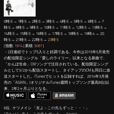
0時:5 → 1時:5 → 2時:5 → 3時:5 → 4時:5 → 5時:5 → 6時:5 → 7
時:5 → 8時:5 → 9時:5 → 10時:5 → 11時:5 → 12時:5 → 13時:5 →
14時:5 → 15時:5 → 16時:5 → 17時:5 → 18時:5 → 19時:4 → 20
時:5 → 21時:5 → 22時:5 →
23時:5
| 指数:
1914
| 累積:
3087
|
・2日連続でトップ5入りと好調である。今作は2015年5月発売
の配信限定シングル「愛しのライリー」以来となる新曲で、
「かんぽ生命」CMソングで注目されている。配信限定シング
ルとして5/2から配信スタートし、タイアップのCMも同日に放
送スタートした。iTunesでヒットを記録すれば、2014年3月発
売の「AGAIN」(オリジナルiTunes週間トップソング最高8位)以
来、2年2ヶ月ぶりとなる。
6位…ケツメイシ 「
友よ ~ この先もずっと・・・
」