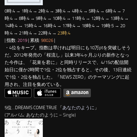
0時:4 → 1時:4 → 2時:4 → 3時:4 → 4時:4 → 5時:4 → 6時:4 → 7
時:4 → 8時:4 → 9時:4 → 10時:4 → 11時:4 → 12時:4 → 13時:4 →
14時:4 → 15時:4 → 16時:4 → 17時:4 → 18時:4 → 19時:5 → 20
時:4 → 21時:4 → 22時:4 →
23時:4
| 指数:
2019
| 累積:
98026
|
・4位をキープ。指数は早ければ明日にも10万ptを突破しそう
だ。2012年発売の「桜流し」以来3年4ヶ月ぶりの新作となっ
た今作は、「花束を君に」と同時リリースで、4/15の配信開
始日に僅か2時間で1位・2位を独占すると、その後、13日連続
で1位・2位を独占した。「NEWS ZERO」のテーマソングに起
用され、注目を集めている。
5位…DREAMS COME TRUE 「
あなたのように
」
(アルバム: あなたのように – Single)