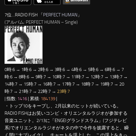
7位…RADIO FISH 「
PERFECT HUMAN
」
(アルバム: PERFECT HUMAN – Single)
0時:6 → 1時:6 → 2時:6 → 3時:6 → 4時:6 → 5時:6 → 6時:6 → 7
時:6 → 8時:6 → 9時:7 → 10時:7 → 11時:7 → 12時:7 → 13時:7 →
14時:7 → 15時:7 → 16時:7 → 17時:7 → 18時:7 → 19時:7 → 20
時:7 → 21時:7 → 22時:7 →
23時:7
| 指数:
1416
| 累積:
184139
|
・トップ10をキープし、2月以来のヒットが続いている。
RADIO FISHはお笑いコンビ・オリエンタルラジオが参加する
音楽ユニット。2/13に「ENGEIグランドスラム」(フジテレビ
系)でオリエンタルラジオがネタの中で今作を披露すると、瞬
く間に大ブレイクし、チャートを浮上した。この浮上をきっ