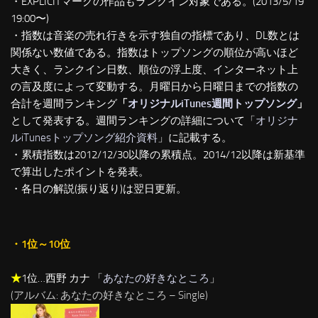
・EXPLICITマークの作品もランクイン対象である。(2013/5/19
19:00〜)
・指数は音楽の売れ行きを示す独自の指標であり、DL数とは
関係ない数値である。指数はトップソングの順位が高いほど
大きく、ランクイン日数、順位の浮上度、インターネット上
の言及度によって変動する。月曜日から日曜日までの指数の
合計を週間ランキング
「
オリジナルiTunes週間トップソング
」
として発表する。週間ランキングの詳細について「
オリジナ
ルiTunesトップソング紹介資料
」に記載する。
・累積指数は2012/12/30以降の累積点。2014/12以降は新基準
で算出したポイントを発表。
・各日の解説(振り返り)は翌日更新。
・1位～10位
★
1位…西野 カナ 「
あなたの好きなところ
」
(アルバム: あなたの好きなところ – Single)