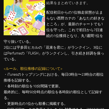
結果をまとめていきます。
配信初日からの1位独走状態が止ま
らない西野カナの「あなたの好きな
ところ」が、最新のチャートでも1
位を守った。これで初日から7日連
続の1位獲得となり、丸1週間1位を
守り抜いている。
2位には宇多田ヒカルの「花束を君に」がランクイン。3位に
はPerfumeの「FLASH」がランクインし、引き続き好調を保っ
ている。
<ルール、順位推移の記録について>
・iTunesのトップソングにおける、毎日0時台〜23時台の順位
推移を記録する。
・各時刻の順位を10分間隔で更新。
最終的に、毎時50分時点の順位を各時刻の順位として記録す
る。
・更新時点の1位から順番に掲載する。