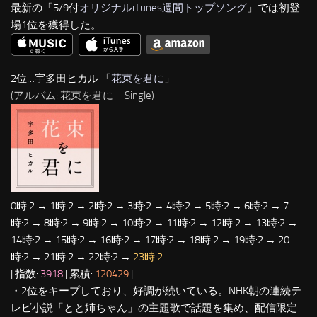
最新の「5/9付
オリジナルiTunes週間トップソング
」では初登
場1位を獲得した。
2位…宇多田ヒカル 「
花束を君に
」
(アルバム: 花束を君に – Single)
0時:2 → 1時:2 → 2時:2 → 3時:2 → 4時:2 → 5時:2 → 6時:2 → 7
時:2 → 8時:2 → 9時:2 → 10時:2 → 11時:2 → 12時:2 → 13時:2 →
14時:2 → 15時:2 → 16時:2 → 17時:2 → 18時:2 → 19時:2 → 20
時:2 → 21時:2 → 22時:2 →
23時:2
| 指数:
3918
| 累積:
120429
|
・2位をキープしており、好調が続いている。NHK朝の連続テ
レビ小説「とと姉ちゃん」の主題歌で話題を集め、配信限定