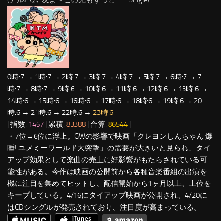
(アルバム: 友よ ~ この先もずっと… – Single)
0時:7 → 1時:7 → 2時:7 → 3時:7 → 4時:7 → 5時:7 → 6時:7 → 7
時:7 → 8時:7 → 9時:6 → 10時:6 → 11時:6 → 12時:6 → 13時:6 →
14時:6 → 15時:6 → 16時:6 → 17時:6 → 18時:6 → 19時:6 → 20
時:6 → 21時:6 → 22時:6 →
23時:6
| 指数:
1467
| 累積:
83388
| 合算:
86544
|
・7位→6位に浮上。GWの影響で映画「クレヨンしんちゃん 爆
睡! ユメミーワールド大突撃」の需要が大きいと見られ、タイ
アップ効果として楽曲の売上に好影響がもたらされている可
能性がある。今作は映画の公開前から各種音楽番組の出演を
機に注目を集めてヒットし、配信開始から1ヶ月以上、上位を
キープしている。4/16にタイアップ映画が公開され、4/20に
はCDシングルが発売されており、注目度が高まっている。