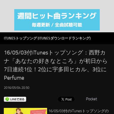
注目カテゴリ
オリジナルiTunes週間トップソング
音楽業界
SMAP
ITUNESトップソング (ITUNESダウンロードランキング)
AKB48
RSS
16/05/03付iTunesトップソング：西野カ
ナ「あなたの好きなところ」が初日から
LINKS
7日連続1位！2位に宇多田ヒカル、3位に
Perfume
2016/05/04 20:50
Pocket
16/05/03付のiTunesトップソングの