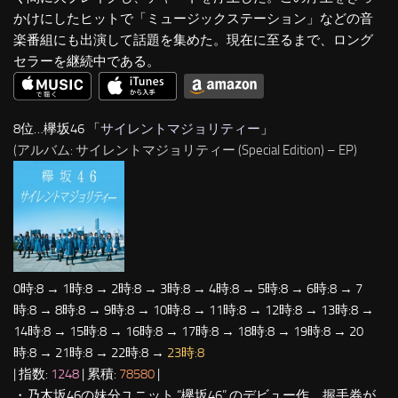
かけにしたヒットで「ミュージックステーション」などの音
楽番組にも出演して話題を集めた。現在に至るまで、ロング
セラーを継続中である。
8位…欅坂46 「
サイレントマジョリティー
」
(アルバム: サイレントマジョリティー (Special Edition) – EP)
0時:8 → 1時:8 → 2時:8 → 3時:8 → 4時:8 → 5時:8 → 6時:8 → 7
時:8 → 8時:8 → 9時:8 → 10時:8 → 11時:8 → 12時:8 → 13時:8 →
14時:8 → 15時:8 → 16時:8 → 17時:8 → 18時:8 → 19時:8 → 20
時:8 → 21時:8 → 22時:8 →
23時:8
| 指数:
1248
| 累積:
78580
|
・乃木坂46の妹分ユニット “欅坂46” のデビュー作。握手券が