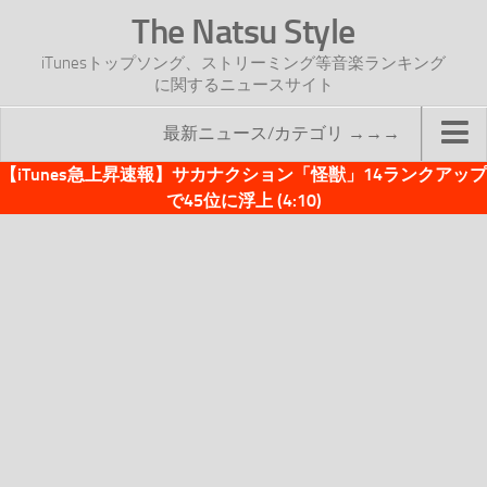
The Natsu Style
iTunesトップソング、ストリーミング等音楽ランキング
に関するニュースサイト
最新ニュース/カテゴリ →→→
【iTunes急上昇速報】サカナクション「怪獣」14ランクアップ
TOP
で45位に浮上 (4:10)
サイトについて
年間ヒット曲ランキング
2016年度特集記事
2017年度特集記事
iTunesトップソング速報
iTunesデイリー
オリジナル週間トップソング
「オリジナルiTunes週間トップソング」紹介資料