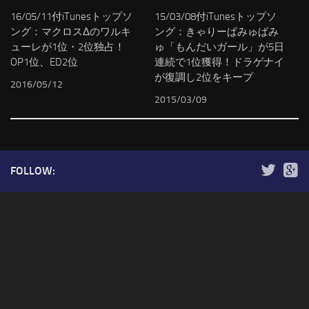
16/05/11付iTunesトップソ
15/03/08付iTunesトップソ
ング：マクロスΔのワルキ
ング：きゃりーぱみゅぱみ
ューレが1位・2位独占！
ゅ「もんだいガール」が5日
OP1位、ED2位
連続で1位獲得！ドラゲナイ
が復調し2位をキープ
2016/05/12
2015/03/09
FOLLOW: