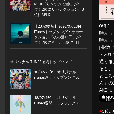
M!LK「好きすぎて滅!」が1
位！2位にサカナクション、3
位にM!LK
0時:4 
【23:40更新】2026/07/28付
iTunesトップソング：サカナ
時:4 →
クション「夜の踊り子」が1
時:4 →
位！2位にM!LK、3位にILLIT
| 指数:
・20
通り雨
オリジナルITUNES週間トップソング
ると、
18/07/23付 オリジナル
ところ
iTunes週間トップソング50
ん」の
AKB
18/07/16付 オリジナル
iTunes週間トップソング50
●
5位