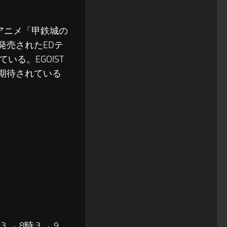
アニメ「甲鉄城の
発売されたEDテ
る。EGOIST
が期待されている
3 → 8時:3 → 9