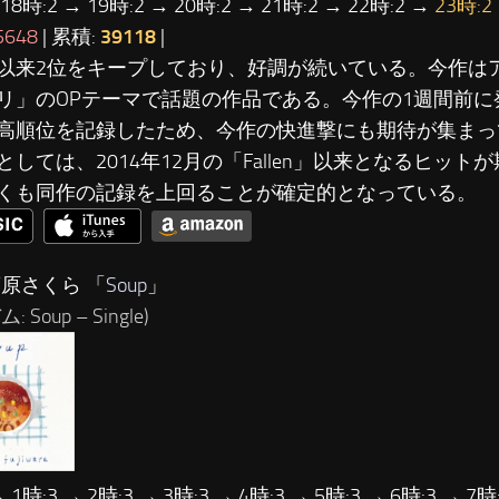
 18時:2 → 19時:2 → 20時:2 → 21時:2 → 22時:2 →
23時:2
5648
| 累積:
39118
|
以来2位をキープしており、好調が続いている。今作は
リ」のOPテーマで話題の作品である。今作の1週間前に
高順位を記録したため、今作の快進撃にも期待が集まってい
としては、2014年12月の「Fallen」以来となるヒット
くも同作の記録を上回ることが確定的となっている。
藤原さくら 「
Soup
」
 Soup – Single)
→ 1時:3 → 2時:3 → 3時:3 → 4時:3 → 5時:3 → 6時:3 → 7時: