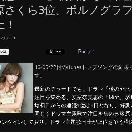
原さくら3位、ポルノグラ
上！
23 21:00
Pocket
16/05/22付のiTunesトップソングの
す。
最新のチャートでも、ドラマ「僕のヤバ
注目を集める、安室奈美恵の「Mint」が
場初日からの連続1位は5日となり、好調
同じくドラマ主題歌で注目を集める藤原さ
ランクインしており、ドラマ主題歌同士が上位を争う構