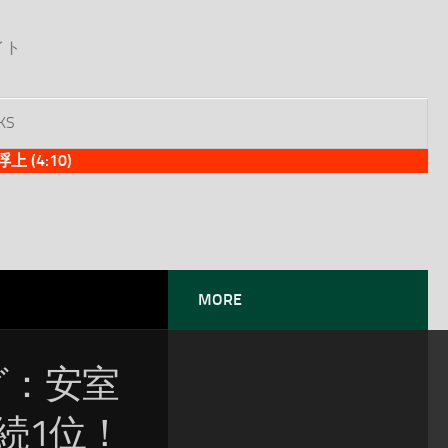
イト
KS
(4:10)
MORE
ング：安室
続1位！