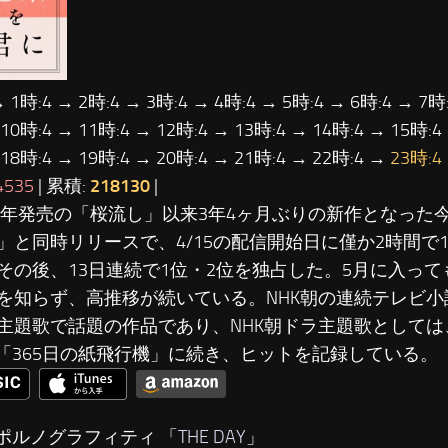
→ 1時:4 → 2時:4 → 3時:4 → 4時:4 → 5時:4 → 6時:4 → 7時:
 10時:4 → 11時:4 → 12時:4 → 13時:4 → 14時:4 → 15時:4
 18時:4 → 19時:4 → 20時:4 → 21時:4 → 22時:4 →
23時:4
4535
| 累積:
218130
|
12年発売の「桜流し」以来3年4ヶ月ぶりの新作となった
」と同時リリースで、4/15の配信開始日に僅か2時間で
その後、13日連続で1位・2位を独占した。5月に入っ
を知らず、高推移が続いている。NHK朝の連続テレビ小
主題歌で話題の作品であり、NHK朝ドラ主題歌としては
48「365日の紙飛行機」に続き、ヒットを記録している。
…ポルノグラフィティ 「
THE DAY
」