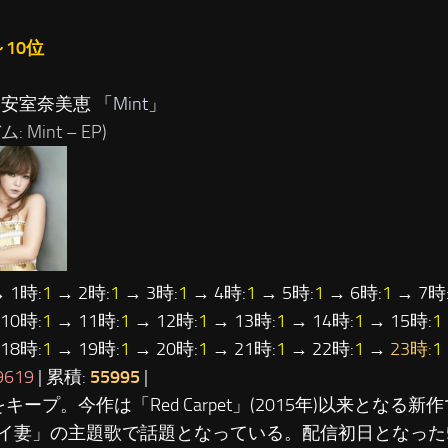
～10位
…安室奈美恵 「
Mint
」
: Mint – EP)
 1時:
1
→ 2時:
1
→ 3時:
1
→ 4時:
1
→ 5時:
1
→ 6時:
1
→ 7時
10時:
1
→ 11時:
1
→ 12時:
1
→ 13時:
1
→ 14時:
1
→ 15時:
1
18時:
1
→ 19時:
1
→ 20時:
1
→ 21時:
1
→ 22時:
1
→
23時:
1
9619
| 累積:
55995
|
キープ。今作は「Red Carpet」(2015年)以来となる
イ妻」の主題歌で話題となっている。配信初日となった5