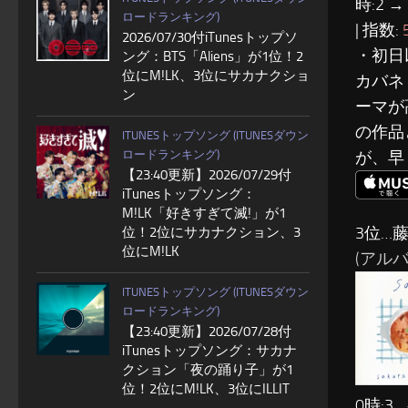
時:2 →
ロードランキング)
| 指数:
2026/07/30付iTunesトップソ
・初日
ング：BTS「Aliens」が1位！2
位にM!LK、3位にサカナクショ
カバネ
ン
ーマが
の作品
ITUNESトップソング (ITUNESダウン
ロードランキング)
が、早
【23:40更新】2026/07/29付
iTunesトップソング：
M!LK「好きすぎて滅!」が1
3位…
位！2位にサカナクション、3
位にM!LK
(アルバム:
ITUNESトップソング (ITUNESダウン
ロードランキング)
【23:40更新】2026/07/28付
iTunesトップソング：サカナ
クション「夜の踊り子」が1
位！2位にM!LK、3位にILLIT
0時:3 