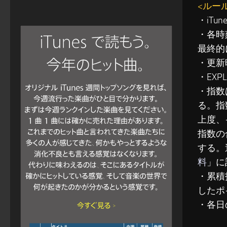
<ルー
・iT
・各時
最終的
・更新
・EXP
・指数
る。指
上度、
指数の
する。
料
」に
・累積指
したポ
・各日