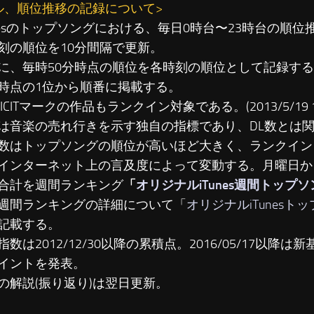
ル、順位推移の記録について>
unesのトップソングにおける、毎日0時台〜23時台の順
刻の順位を10分間隔で更新。
に、毎時50分時点の順位を各時刻の順位として記録す
時点の1位から順番に掲載する。
LICITマークの作品もランクイン対象である。(2013/5/19 19
は音楽の売れ行きを示す独自の指標であり、DL数とは
数はトップソングの順位が高いほど大きく、ランクイン
インターネット上の言及度によって変動する。月曜日か
合計を週間ランキング
「
オリジナルiTunes週間トップ
週間ランキングの詳細について「
オリジナルiTunesト
記載する。
数は2012/12/30以降の累積点。2016/05/17以降は新基準
イントを発表。
の解説(振り返り)は翌日更新。