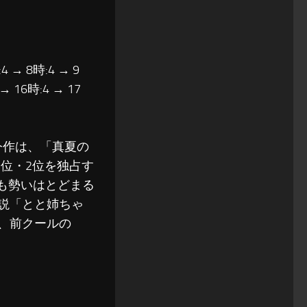
4 → 8時:4 → 9
 → 16時:4 → 17
今作は、「真夏の
1位・2位を独占す
ても勢いはとどまる
説「とと姉ちゃ
、前クールの