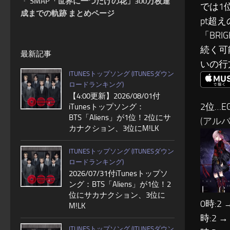
・
SMAP「世界に一つだけの花」300万枚達
では1
成までの軌跡 まとめページ
pt超
「BR
続く可
最新記事
いの行
ITUNESトップソング (ITUNESダウン
ロードランキング)
【4:00更新】2026/08/01付
2位…EG
iTunesトップソング：
BTS「Aliens」が1位！2位にサ
(アルバム:
カナクション、3位にM!LK
ITUNESトップソング (ITUNESダウン
ロードランキング)
2026/07/31付iTunesトップソ
ング：BTS「Aliens」が1位！2
位にサカナクション、3位に
0時:2 
M!LK
時:2 →
ITUNESトップソング (ITUNESダウン