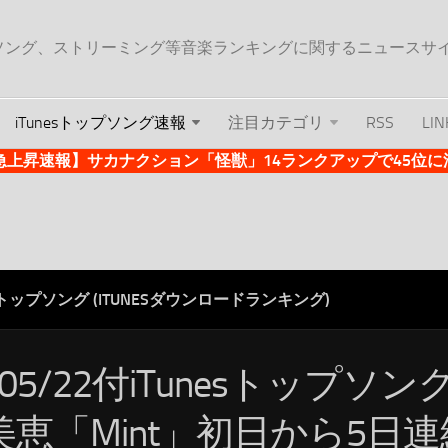
ップソング、ストリーミング等音楽ランキングに関するニュースサ
iTunesトップソング速報
注目カテゴリ
RSS
LIN
es急上昇速報】サカナクション「怪獣」14ランクアップで45位に浮上 
ESトップソング (ITUNESダウンロードランキング)
/05/22付iTunesトップソ
美恵「Mint」初日から5日連