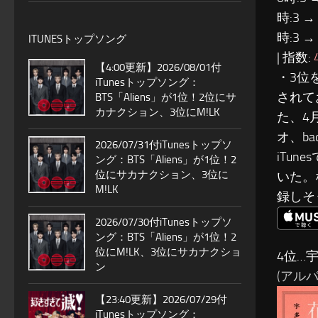
時:3 →
時:3 →
ITUNESトップソング
| 指数:
【4:00更新】2026/08/01付
・3位
iTunesトップソング：
されて
BTS「Aliens」が1位！2位にサ
カナクション、3位にM!LK
た、4
オ、ba
2026/07/31付iTunesトップソ
iTu
ング：BTS「Aliens」が1位！2
位にサカナクション、3位に
いた。
M!LK
録しそ
2026/07/30付iTunesトップソ
ング：BTS「Aliens」が1位！2
位にM!LK、3位にサカナクショ
4位…
ン
(アルバム
【23:40更新】2026/07/29付
iTunesトップソング：