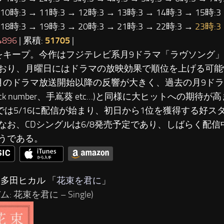
 10時:3 → 11時:3 → 12時:3 → 13時:3 → 14時:3 → 15時:3
 18時:3 → 19時:3 → 20時:3 → 21時:3 → 22時:3 →
23時:3
4896
| 累積:
51705
|
をキープ。今作はフジテレビ系月9ドラマ「ラヴソング
おり、月曜日にはドラマの放映効果で順位を上げる可能
月のドラマ放送開始以降の反響が大きく、過去の月9ドラ
ck number、手嶌葵 etc…)と同様に大ヒットへの期待
nesでは5/16に配信が始まり、初日から1位を獲得する好
なお、CDシングルは6/8発売予定であり、しばらく配
うである。
宇多田ヒカル 「
花束を君に
」
: 花束を君に – Single)