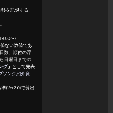
位推移を記録する。
る。
:00〜)
関係ない数値であ
日数、順位の浮
ら日曜日までの
ソング
」
として発表
ップソング紹介資
(Ver2.0)で算出