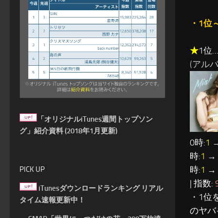
・1位
★
1位
(アルバム
「オリジナルiTunes週間トップソン
グ」紹介資料 (2018年1月更新)
0時:
1
→
時:
1
→ 
時:
1
→ 
PICK UP
| 指数:
iTunesダウンロードランキング リアル
・1位を
タイム速報更新中！
のヤバ