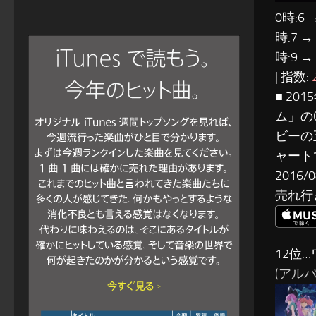
0時:6 
時:7 →
時:9 →
| 指数:
■ 2
ム」の
ビーの
ャート
201
売れ行
12位
(アルバ