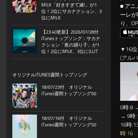
M!LK「好きすぎて滅!」が1
■ ア
位！2位にサカナクション、3
ーレが
位にM!LK
り、O
【23:40更新】2026/07/28付
iTunesトップソング：サカナ
クション「夜の踊り子」が1
▼
16
位！2位にM!LK、3位にILLIT
(アルバム
オリジナルITUNES週間トップソング
18/07/23付 オリジナル
iTunes週間トップソング50
0時:8 
→ 9時:
18/07/16付 オリジナル
16時:1
iTunes週間トップソング50
時:16