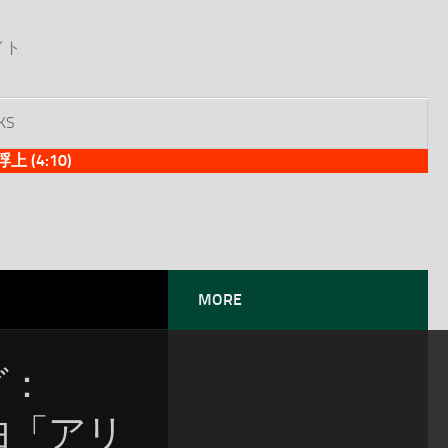
イト
KS
(4:10)
MORE
グ：
定曲「アリ