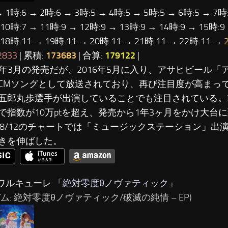
→ 1時:6 → 2時:6 → 3時:5 → 4時:5 → 5時:5 → 6時:5 → 7時:
 10時:7 → 11時:9 → 12時:9 → 13時:9 → 14時:9 → 15時:9
 18時:11 → 19時:11 → 20時:11 → 21時:11 → 22時:11 →
2833
| 累積:
173683
| 合算:
179122
|
015年3月の発売だが、2016年5月に入り、アサヒビール「
CMソングとして放送されており、再び注目度が高まって
五郎丸歩選手が出演していることでも注目されている。201
で指数が10万ptを超え、発売から1年3ヶ月をかけ大台
6/08/12のチャートでは「ミュージックステーション」
きを伸ばした。
…ワルキューレ 「
絶対零度θノヴァティック
」
ム: 絶対零度θノヴァティック/破滅の純情 – EP)