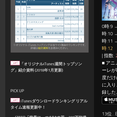
0時:9 
時:10 
時:11 
時:12
| 指数:
■ ア
「オリジナルiTunes週間トップソン
ーレが
グ」紹介資料 (2018年1月更新)
度だけ
に入り
PICK UP
録した
iTunesダウンロードランキング リアル
タイム速報更新中！
13位…E