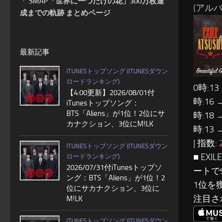
・
SMAP「世界に一つだけの花」300万枚達
(アルバム: 
成までの軌跡 まとめページ
最新記事
ITUNESトップソング (ITUNESダウン
ロードランキング)
0時:13
【4:00更新】2026/08/01付
時:16 
iTunesトップソング：
BTS「Aliens」が1位！2位にサ
時:18 
カナクション、3位にM!LK
時:13 
| 指数:
ITUNESトップソング (ITUNESダウン
■ EX
ロードランキング)
2026/07/31付iTunesトップソ
ートで
ング：BTS「Aliens」が1位！2
1位を
位にサカナクション、3位に
注目さ
M!LK
ITUNESトップソング (ITUNESダウン