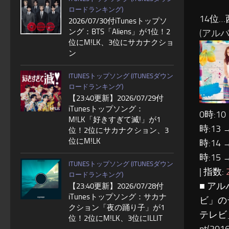
ロードランキング)
14位…
2026/07/30付iTunesトップソ
ング：BTS「Aliens」が1位！2
(アルバム:
位にM!LK、3位にサカナクショ
ン
ITUNESトップソング (ITUNESダウン
ロードランキング)
【23:40更新】2026/07/29付
iTunesトップソング：
0時:10
M!LK「好きすぎて滅!」が1
時:13 
位！2位にサカナクション、3
位にM!LK
時:14 
時:15 
ITUNESトップソング (ITUNESダウン
| 指数:
ロードランキング)
■ ア
【23:40更新】2026/07/28付
iTunesトップソング：サカナ
ビ」の
クション「夜の踊り子」が1
テレビ」
位！2位にM!LK、3位にILLIT