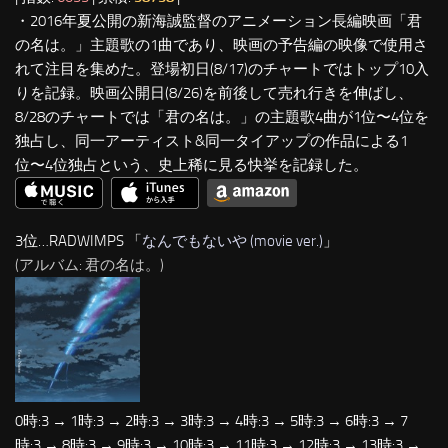
・2016年夏公開の新海誠監督のアニメーション長編映画「君
の名は。」主題歌の1曲であり、映画の予告編の映像で使用さ
れて注目を集めた。登場初日(8/17)のチャートではトップ10入
りを記録。映画公開日(8/26)を前後して売れ行きを伸ばし、
8/28のチャートでは「君の名は。」の主題歌4曲が1位〜4位を
独占し、同一アーティスト&同一タイアップの作品による1
位〜4位独占という、史上稀に見る快挙を記録した。
3位…RADWIMPS 「
なんでもないや (movie ver.)
」
(アルバム: 君の名は。)
0時:3 → 1時:3 → 2時:3 → 3時:3 → 4時:3 → 5時:3 → 6時:3 → 7
時:3 → 8時:3 → 9時:3 → 10時:3 → 11時:3 → 12時:3 → 13時:3 →