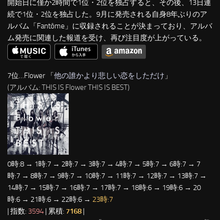
開始日に僅か2時間で1位・2位を独占すると、その後、13日連
続で1位・2位を独占した。9月に発売される自身8年ぶりのア
ルバム「Fantôme」に収録されることが決まっており、アルバ
ム発売に関連した報道を受け、再び注目度が上がっている。
7位…Flower 「
他の誰かより悲しい恋をしただけ
」
(アルバム: THIS IS Flower THIS IS BEST)
0時:8 → 1時:7 → 2時:7 → 3時:7 → 4時:7 → 5時:7 → 6時:7 → 7
時:7 → 8時:7 → 9時:7 → 10時:7 → 11時:7 → 12時:7 → 13時:7 →
14時:7 → 15時:7 → 16時:7 → 17時:7 → 18時:6 → 19時:6 → 20
時:6 → 21時:6 → 22時:6 →
23時:7
| 指数:
3594
| 累積:
7168
|