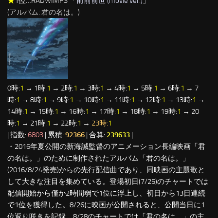
★
1位…RADWIMPS 「
前前前世 (movie ver.)
」
(アルバム: 君の名は。)
0時:
1
→ 1時:
1
→ 2時:
1
→ 3時:
1
→ 4時:
1
→ 5時:
1
→ 6時:
1
→ 7
時:
1
→ 8時:
1
→ 9時:
1
→ 10時:
1
→ 11時:
1
→ 12時:
1
→ 13時:
1
→
14時:
1
→ 15時:
1
→ 16時:
1
→ 17時:
1
→ 18時:
1
→ 19時:
1
→ 20
時:
1
→ 21時:
1
→ 22時:
1
→
23時:
1
| 指数:
6803
| 累積:
92366
| 合算:
239633
|
・2016年夏公開の新海誠監督のアニメーション長編映画「君
の名は。」のために制作されたアルバム「君の名は。」
(2016/8/24発売)からの先行配信曲であり、同映画の主題歌と
して大きな注目を集めている。登場初日(7/25)のチャートでは
配信開始から僅か2時間弱で1位に浮上し、初日から13日連続
で1位を獲得した。8/26に映画が公開されると、公開当日に1
位返り咲きを記録。8/28のチャートでは「君の名は。」の主