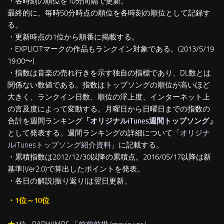
・各時刻の順位を10分間隔で更新。
最終的に、毎時50分時点の順位を各時刻の順位として記録す
る。
・更新時点の1位から順番に掲載する。
・EXPLICITマークの作品もランクイン対象である。(2013/5/19
19:00〜)
・指数は音楽の売れ行きを示す独自の指標であり、DL数とは
関係ない数値である。指数はトップソングの順位が高いほど
大きく、ランクイン日数、順位の浮上度、インターネット上
の言及度によって変動する。月曜日から日曜日までの指数の
合計を週間ランキング
「
オリジナルiTunes週間トップソング
」
として発表する。週間ランキングの詳細について「
オリジナ
ルiTunesトップソング紹介資料
」に記載する。
・累積指数は2012/12/30以降の累積点。2016/05/17以降は新
基準(Ver2.0)で算出したポイントを発表。
・各日の解説(振り返り)は翌日更新。
・1位～10位