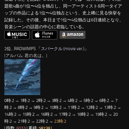
題歌4曲が1位〜4位を独占し、同一アーティスト&同一タイア
ップの作品による1位〜4位独占という、史上稀に見る快挙を
記録した。その後、本日まで1位〜4位独占は6日連続となり、
音楽シーンの話題の中心に君臨している。
2位…RADWIMPS 「
スパークル (movie ver.)
」
(アルバム: 君の名は。)
0時:2 → 1時:2 → 2時:2 → 3時:2 → 4時:2 → 5時:2 → 6時:2 → 7
時:2 → 8時:2 → 9時:2 → 10時:2 → 11時:2 → 12時:2 → 13時:2 →
14時:2 → 15時:2 → 16時:2 → 17時:2 → 18時:2 → 19時:2 → 20
時:2 → 21時:2 → 22時:2 →
23時:2
| 指数:
6033
| 累積:
58738
|