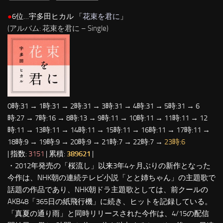
●
6位…宇多田ヒカル 「
花束を君に
」
(アルバム: 花束を君に – Single)
0時:31 → 1時:31 → 2時:31 → 3時:31 → 4時:31 → 5時:31 → 6
時:27 → 7時:16 → 8時:13 → 9時:11 → 10時:11 → 11時:11 → 12
時:11 → 13時:11 → 14時:11 → 15時:11 → 16時:11 → 17時:11 →
18時:9 → 19時:9 → 20時:9 → 21時:7 → 22時:7 →
23時:6
| 指数:
3151
| 累積:
389621
|
・2012年発売の「桜流し」以来3年4ヶ月ぶりの新作となった
今作は、NHK朝の連続テレビ小説「とと姉ちゃん」の主題歌で
話題の作品であり、NHK朝ドラ主題歌としては、前クールの
AKB48「365日の紙飛行機」に続き、ヒットを記録している。
「真夏の通り雨」と同時リリースされた今作は、4/15の配信