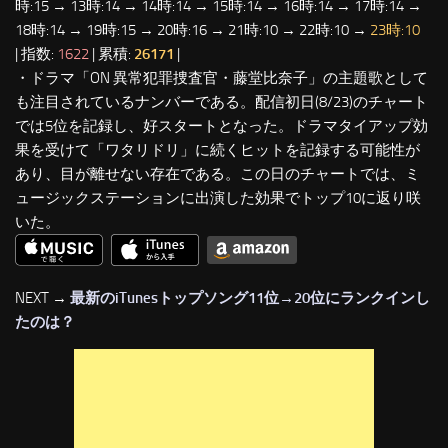
時:15 → 13時:14 → 14時:14 → 15時:14 → 16時:14 → 17時:14 →
18時:14 → 19時:15 → 20時:16 → 21時:10 → 22時:10 →
23時:10
| 指数:
1622
| 累積:
26171
|
・ドラマ「ON 異常犯罪捜査官・藤堂比奈子」の主題歌として
も注目されているナンバーである。配信初日(8/23)のチャート
では5位を記録し、好スタートとなった。ドラマタイアップ効
果を受けて「ワタリドリ」に続くヒットを記録する可能性が
あり、目が離せない存在である。この日のチャートでは、ミ
ュージックステーションに出演した効果でトップ10に返り咲
いた。
NEXT →
最新のiTunesトップソング11位→20位にランクインし
たのは？