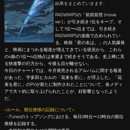
結果をまとめていきます。
RADWIMPSの「前前前世 (movie
ver.)」が引き続き1位をキープ。そ
して1位〜4位までは、引き続き
RADWIMPSの楽曲で占められてい
る。映画「君の名は。」の人気爆発
と、映画にまつわる報道が増えてきている状況から、これら
の4曲の1位〜4位独占は来週まで続きそうである。史上稀に見
る快進撃の行方から、今後も目が離せない。
今日のチャートでは、今月発売されるアルバムに関する報道
があった、宇多田ヒカルの「花束を君に」が浮上した。「花
束を君に」のPVが新たに制作されたことについて、各メディ
アで大々的に取り上げられたことが、好影響となったよう
だ。
<ルール、順位推移の記録について>
・iTunesのトップソングにおける、毎日0時台〜23時台の順位
推移を記録する。