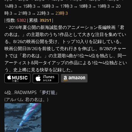
14時:3 → 15時:3 → 16時:3 → 17時:3 → 18時:3 → 19時:3 → 20
時:3 → 21時:3 → 22時:3 →
23時:3
| 指数:
5382
| 累積:
39251
|
・2016年夏公開の新海誠監督のアニメーション長編映画「君
の名は。」の主題歌のうち1作品として大きな注目を集めてい
る。8/26の映画公開を受け、トップ10入りを記録している。
映画公開日(8/26)を前後して売れ行きを伸ばし、8/28のチャー
トでは「君の名は。」の主題歌4曲が1位〜4位を独占し、同一
アーティスト&同一タイアップの作品による1位〜4位独占とい
う、史上稀に見る快挙を記録した。
4位…RADWIMPS 「
夢灯籠
」
(アルバム: 君の名は。)