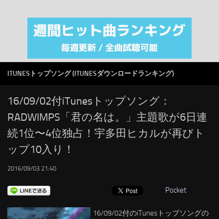
注目カテゴリ
オリジナルiTunes週間トップソング
音楽業界
SMAP
ITUNESトップソング (ITUNESダウンロードランキング)
AKB48
RSS
16/09/02付iTunesトップソング：
RADWIMPS「君の名は。」主題歌が6日連
LINKS
続1位〜4位独占！宇多田ヒカルが再びト
ップ10入り！
2016/09/03 21:40
Pocket
16/09/02付のiTunesトップソングの