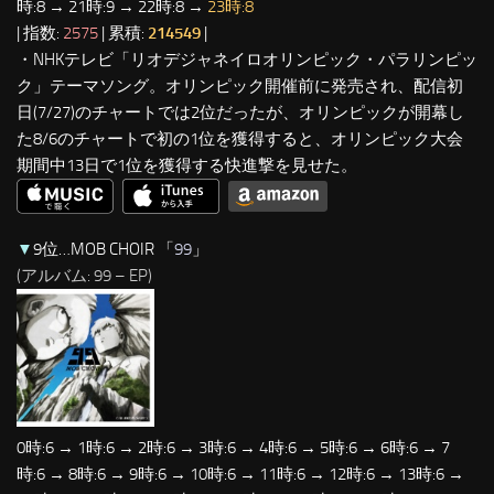
時:8 → 21時:9 → 22時:8 →
23時:8
| 指数:
2575
| 累積:
214549
|
・NHKテレビ「リオデジャネイロオリンピック・パラリンピッ
ク」テーマソング。オリンピック開催前に発売され、配信初
日(7/27)のチャートでは2位だったが、オリンピックが開幕し
た8/6のチャートで初の1位を獲得すると、オリンピック大会
期間中13日で1位を獲得する快進撃を見せた。
▼
9位…MOB CHOIR 「
99
」
(アルバム: 99 – EP)
0時:6 → 1時:6 → 2時:6 → 3時:6 → 4時:6 → 5時:6 → 6時:6 → 7
時:6 → 8時:6 → 9時:6 → 10時:6 → 11時:6 → 12時:6 → 13時:6 →