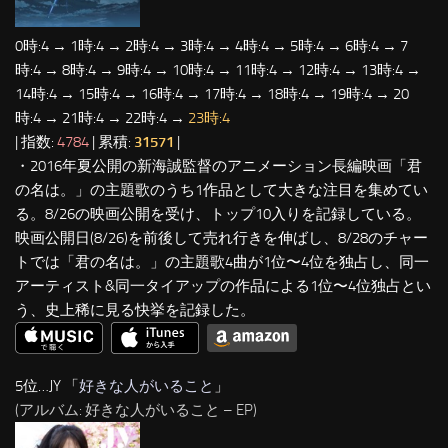
0時:4 → 1時:4 → 2時:4 → 3時:4 → 4時:4 → 5時:4 → 6時:4 → 7
時:4 → 8時:4 → 9時:4 → 10時:4 → 11時:4 → 12時:4 → 13時:4 →
14時:4 → 15時:4 → 16時:4 → 17時:4 → 18時:4 → 19時:4 → 20
時:4 → 21時:4 → 22時:4 →
23時:4
| 指数:
4784
| 累積:
31571
|
・2016年夏公開の新海誠監督のアニメーション長編映画「君
の名は。」の主題歌のうち1作品として大きな注目を集めてい
る。8/26の映画公開を受け、トップ10入りを記録している。
映画公開日(8/26)を前後して売れ行きを伸ばし、8/28のチャー
トでは「君の名は。」の主題歌4曲が1位〜4位を独占し、同一
アーティスト&同一タイアップの作品による1位〜4位独占とい
う、史上稀に見る快挙を記録した。
5位…JY 「
好きな人がいること
」
(アルバム: 好きな人がいること – EP)