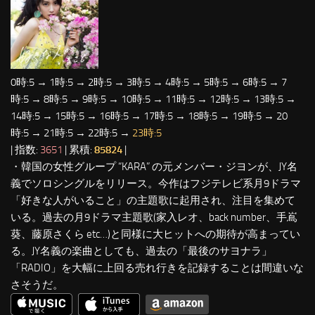
0時:5 → 1時:5 → 2時:5 → 3時:5 → 4時:5 → 5時:5 → 6時:5 → 7
時:5 → 8時:5 → 9時:5 → 10時:5 → 11時:5 → 12時:5 → 13時:5 →
14時:5 → 15時:5 → 16時:5 → 17時:5 → 18時:5 → 19時:5 → 20
時:5 → 21時:5 → 22時:5 →
23時:5
| 指数:
3651
| 累積:
85824
|
・韓国の女性グループ “KARA” の元メンバー・ジヨンが、JY名
義でソロシングルをリリース。今作はフジテレビ系月9ドラマ
「好きな人がいること」の主題歌に起用され、注目を集めて
いる。過去の月9ドラマ主題歌(家入レオ、back number、手嶌
葵、藤原さくら etc…)と同様に大ヒットへの期待が高まってい
る。JY名義の楽曲としても、過去の「最後のサヨナラ」
「RADIO」を大幅に上回る売れ行きを記録することは間違いな
さそうだ。