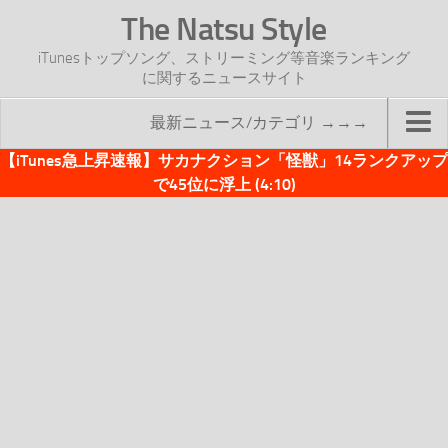
The Natsu Style
iTunesトップソング、ストリーミング等音楽ランキング
に関するニュースサイト
最新ニュース/カテゴリ →→→
【iTunes急上昇速報】サカナクション「怪獣」14ランクアップ
TOP
で45位に浮上 (4:10)
サイトについて
年間ヒット曲ランキング
2016年度特集記事
2017年度特集記事
iTunesトップソング速報
iTunesデイリー
オリジナル週間トップソング
「オリジナルiTunes週間トップソング」紹介資料