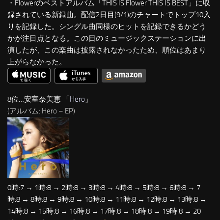
・Flowerのベストアルバム「THIS IS Flower THIS IS BEST」に収
録されている新録曲。配信2日目(9/1)のチャートでトップ10入
りを記録した。シングル曲同様のヒットを記録できるかどう
かが注目点となる。この日のミュージックステーションに出
演したが、この楽曲は披露されなかったため、順位はあまり
上がらなかった。
8位…安室奈美恵 「
Hero
」
(アルバム: Hero – EP)
0時:7 → 1時:8 → 2時:8 → 3時:8 → 4時:8 → 5時:8 → 6時:8 → 7
時:8 → 8時:8 → 9時:8 → 10時:8 → 11時:8 → 12時:8 → 13時:8 →
14時:8 → 15時:8 → 16時:8 → 17時:8 → 18時:8 → 19時:8 → 20