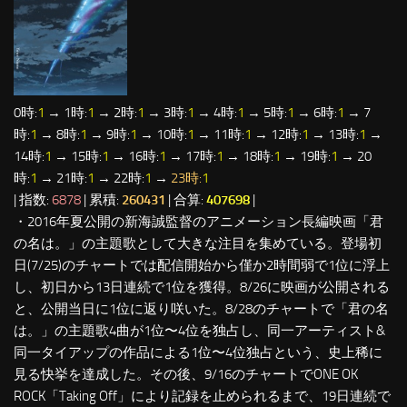
0時:
1
→ 1時:
1
→ 2時:
1
→ 3時:
1
→ 4時:
1
→ 5時:
1
→ 6時:
1
→ 7
時:
1
→ 8時:
1
→ 9時:
1
→ 10時:
1
→ 11時:
1
→ 12時:
1
→ 13時:
1
→
14時:
1
→ 15時:
1
→ 16時:
1
→ 17時:
1
→ 18時:
1
→ 19時:
1
→ 20
時:
1
→ 21時:
1
→ 22時:
1
→
23時:
1
| 指数:
6878
| 累積:
260431
| 合算:
407698
|
・2016年夏公開の新海誠監督のアニメーション長編映画「君
の名は。」の主題歌として大きな注目を集めている。登場初
日(7/25)のチャートでは配信開始から僅か2時間弱で1位に浮上
し、初日から13日連続で1位を獲得。8/26に映画が公開される
と、公開当日に1位に返り咲いた。8/28のチャートで「君の名
は。」の主題歌4曲が1位〜4位を独占し、同一アーティスト&
同一タイアップの作品による1位〜4位独占という、史上稀に
見る快挙を達成した。その後、9/16のチャートでONE OK
ROCK「Taking Off」により記録を止められるまで、19日連続で