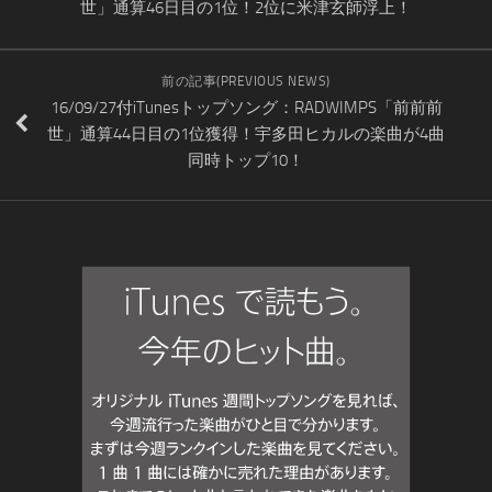
世」通算46日目の1位！2位に米津玄師浮上！
前の記事(PREVIOUS NEWS)
16/09/27付iTunesトップソング：RADWIMPS「前前前
世」通算44日目の1位獲得！宇多田ヒカルの楽曲が4曲
同時トップ10！