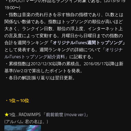
・EXPLICITマークの作品もランクイン対象である。(2013/5/19
19:00〜)
・指数は音楽の売れ行きを示す独自の指標であり、DL数とは
関係ない数値である。指数はトップソングの順位が高いほど
大きく、ランクイン日数、順位の浮上度、インターネット上
の言及度によって変動する。月曜日から日曜日までの指数の
合計を週間ランキング
「
オリジナルiTunes週間トップソング
」
として発表する。週間ランキングの詳細について「
オリジナ
ルiTunesトップソング紹介資料
」に記載する。
・累積指数は2012/12/30以降の累積点。2016/05/17以降は新
基準(Ver2.0)で算出したポイントを発表。
・各日の解説(振り返り)は翌日更新。
・1位～10位
★
1位…RADWIMPS 「
前前前世 (movie ver.)
」
(アルバム: 君の名は。)