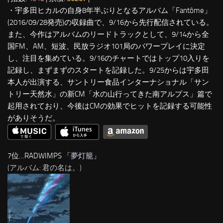
・宇多田ヒカルの自身8年半ぶりとなるアルバム「Fantôme」
(2016/09/28発売)の収録曲で、9/16から先行配信されている。
また、今作はアルバムのリードトラックとして、9/14から全
国FM、AM、短波、民放ラジオ101局のパワープレイに決定
し、注目を集めている。9/16のチャートではトップ10入りを
記録し、まずまずのスタートを記録した。9/25からは宇多田
本人が出演する、サントリー食品インターナショナル「サン
トリー天然水」の新CM「水の山行ってきた南アルプス」篇で
起用されており、今後はCMの効果でヒットを記録する可能性
がありそうだ。
7位…RADWIMPS 「
夢灯籠
」
(アルバム: 君の名は。)