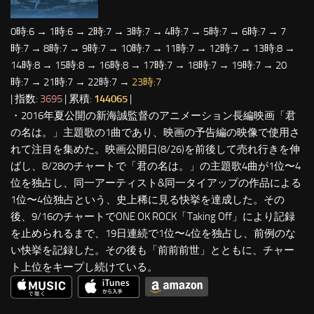
0時:6 → 1時:6 → 2時:7 → 3時:7 → 4時:7 → 5時:7 → 6時:7 → 7
時:7 → 8時:7 → 9時:7 → 10時:7 → 11時:7 → 12時:7 → 13時:8 →
14時:8 → 15時:8 → 16時:8 → 17時:7 → 18時:7 → 19時:7 → 20
時:7 → 21時:7 → 22時:7 →
23時:7
| 指数:
3695
| 累積:
144065
|
・2016年夏公開の新海誠監督のアニメーション長編映画「君
の名は。」主題歌の1曲であり、映画の予告編の映像で使用さ
れて注目を集めた。映画公開日(8/26)を前後して売れ行きを伸
ばし、8/28のチャートで「君の名は。」の主題歌4曲が1位〜4
位を独占し、同一アーティスト&同一タイアップの作品による
1位〜4位独占という、史上稀に見る快挙を達成した。その
後、9/16のチャートでONE OK ROCK「Taking Off」により記録
を止められるまで、19日連続で1位〜4位を独占し、前例のな
い快挙を記録した。その後も「前前前世」とともに、チャー
ト上位をキープし続けている。