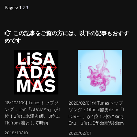
Pages: 1
2
3
この記事をご覧の方には、以下の記事もおすす
めです
18/10/10付iTunesトップソ
2020/02/01付iTunesトップ
ング：LiSA「ADAMAS」が1
ソング：Official髭男dism「I
位！2位に米津玄師、3位に
LOVE…」が1位！2位にKing
TK from 凛として時雨
Gnu、3位にOfficial髭男dism
2018/10/10
2020/02/01