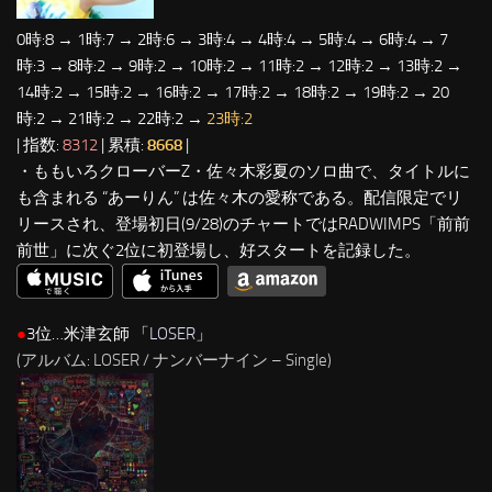
0時:8 → 1時:7 → 2時:6 → 3時:4 → 4時:4 → 5時:4 → 6時:4 → 7
時:3 → 8時:2 → 9時:2 → 10時:2 → 11時:2 → 12時:2 → 13時:2 →
14時:2 → 15時:2 → 16時:2 → 17時:2 → 18時:2 → 19時:2 → 20
時:2 → 21時:2 → 22時:2 →
23時:2
| 指数:
8312
| 累積:
8668
|
・ももいろクローバーZ・佐々木彩夏のソロ曲で、タイトルに
も含まれる “あーりん” は佐々木の愛称である。配信限定でリ
リースされ、登場初日(9/28)のチャートではRADWIMPS「前前
前世」に次ぐ2位に初登場し、好スタートを記録した。
●
3位…米津玄師 「
LOSER
」
(アルバム: LOSER / ナンバーナイン – Single)