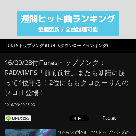
注目カテゴリ
オリジナルiTunes週間トップソング
音楽業界
SMAP
ITUNESトップソング (ITUNESダウンロードランキング)
AKB48
RSS
16/09/28付iTunesトップソング：
RADWIMPS「前前前世」またも新譜に勝
LINKS
って1位守る！2位にももクロあーりんの
ソロ曲登場！
2016/09/29 23:00
Pocket
16/09/28付のiTunesトップソングの