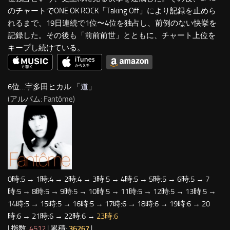
のチャートでONE OK ROCK「Taking Off」により記録を止めら
れるまで、19日連続で1位〜4位を独占し、前例のない快挙を
記録した。その後も「前前前世」とともに、チャート上位を
キープし続けている。
6位…宇多田ヒカル 「
道
」
(アルバム: Fantôme)
0時:5 → 1時:4 → 2時:4 → 3時:5 → 4時:5 → 5時:5 → 6時:5 → 7
時:5 → 8時:5 → 9時:5 → 10時:5 → 11時:5 → 12時:5 → 13時:5 →
14時:5 → 15時:5 → 16時:5 → 17時:6 → 18時:6 → 19時:6 → 20
時:6 → 21時:6 → 22時:6 →
23時:6
| 指数:
4512
| 累積:
36267
|