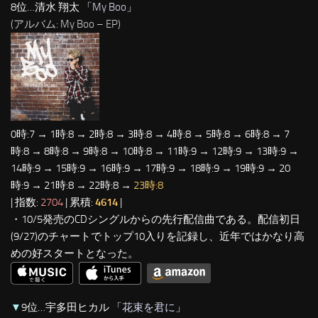
8位…清水 翔太 「
My Boo
」
(アルバム: My Boo – EP)
0時:7 → 1時:8 → 2時:8 → 3時:8 → 4時:8 → 5時:8 → 6時:8 → 7
時:8 → 8時:8 → 9時:8 → 10時:8 → 11時:9 → 12時:9 → 13時:9 →
14時:9 → 15時:9 → 16時:9 → 17時:9 → 18時:9 → 19時:9 → 20
時:9 → 21時:8 → 22時:8 →
23時:8
| 指数:
2704
| 累積:
4614
|
・10/5発売のCDシングルからの先行配信曲である。配信初日
(9/27)のチャートでトップ10入りを記録し、近年ではかなり高
めの好スタートとなった。
▼
9位…宇多田ヒカル 「
花束を君に
」