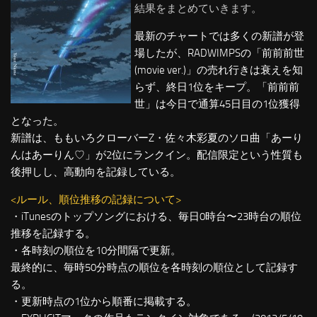
結果をまとめていきます。
最新のチャートでは多くの新譜が登
場したが、RADWIMPSの「前前前世
(movie ver.)」の売れ行きは衰えを知
らず、終日1位をキープ。「前前前
世」は今日で通算45日目の1位獲得
となった。
新譜は、ももいろクローバーZ・佐々木彩夏のソロ曲「あーり
んはあーりん♡」が2位にランクイン。配信限定という性質も
後押しし、高動向を記録している。
<ルール、順位推移の記録について>
・iTunesのトップソングにおける、毎日0時台〜23時台の順位
推移を記録する。
・各時刻の順位を10分間隔で更新。
最終的に、毎時50分時点の順位を各時刻の順位として記録す
る。
・更新時点の1位から順番に掲載する。