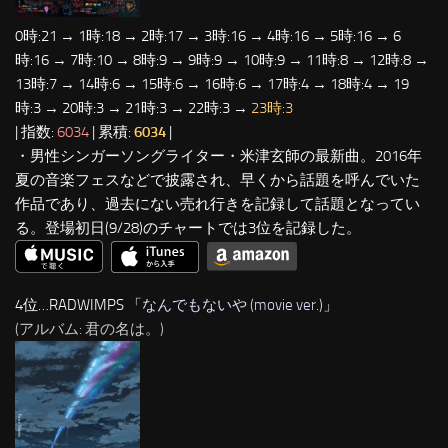
0時:21 → 1時:18 → 2時:17 → 3時:16 → 4時:16 → 5時:16 → 6
時:16 → 7時:10 → 8時:9 → 9時:9 → 10時:9 → 11時:8 → 12時:8 →
13時:7 → 14時:6 → 15時:6 → 16時:6 → 17時:4 → 18時:4 → 19
時:3 → 20時:3 → 21時:3 → 22時:3 →
23時:3
| 指数:
6034
| 累積:
6034
|
・男性シンガーソングライター・米津玄師の最新曲。2016年
夏の音楽フェスなどで披露され、早くから話題を呼んでいた
作品であり、過去にない売れ行きを記録して話題となってい
る。登場初日(9/28)のチャートでは3位を記録した。
4位…RADWIMPS 「
なんでもないや (movie ver.)
」
(アルバム: 君の名は。)