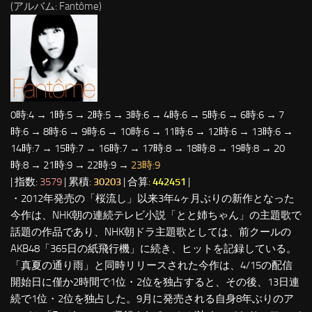
(アルバム: Fantôme)
0時:4 → 1時:5 → 2時:5 → 3時:6 → 4時:6 → 5時:6 → 6時:6 → 7
時:6 → 8時:6 → 9時:6 → 10時:6 → 11時:6 → 12時:6 → 13時:6 →
14時:7 → 15時:7 → 16時:7 → 17時:8 → 18時:8 → 19時:8 → 20
時:8 → 21時:9 → 22時:9 →
23時:9
| 指数:
3579
| 累積:
30203
| 合算:
442451
|
・2012年発売の「桜流し」以来3年4ヶ月ぶりの新作となった
今作は、NHK朝の連続テレビ小説「とと姉ちゃん」の主題歌で
話題の作品であり、NHK朝ドラ主題歌としては、前クールの
AKB48「365日の紙飛行機」に続き、ヒットを記録している。
「真夏の通り雨」と同時リリースされた今作は、4/15の配信
開始日に僅か2時間で1位・2位を独占すると、その後、13日連
続で1位・2位を独占した。9月に発売される自身8年ぶりのア