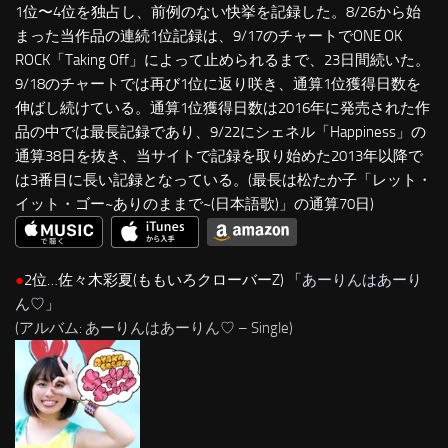
1位〜4位を独占し、前例のない快挙を記録した。8/26から始
まった当作品の連続1位記録は、9/17のチャートでONE OK
ROCK「Taking Off」によって止められるまで、23日間続いた。
9/18のチャートでは再び1位に返り咲き、通算1位獲得日数を
伸ばし続けている。通算1位獲得日数は2016年に発売された作
品の中では最長記録であり、9/22にシェネル「Happiness」の
通算38日を抜き、当サイトで記録を取り始めた2013年以降で
は3番目に長い記録となっている。(最長は松たか子「レット・
イット・ゴー~ありのままで~(日本語歌)」の通算70日)
●
2位…佐々木彩夏(ももいろクローバーZ) 「
あーりんはあーり
ん♡
」
(アルバム: あーりんはあーりん♡ – Single)