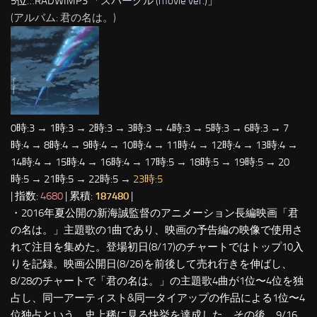
5位…RADWIMPS 「
スパークル (movie ver.)
」
(アルバム: 君の名は。)
0時:3 → 1時:3 → 2時:3 → 3時:3 → 4時:3 → 5時:3 → 6時:3 → 7
時:4 → 8時:4 → 9時:4 → 10時:4 → 11時:4 → 12時:4 → 13時:4 →
14時:4 → 15時:4 → 16時:4 → 17時:5 → 18時:5 → 19時:5 → 20
時:5 → 21時:5 → 22時:5 →
23時:5
| 指数:
4680
| 累積:
187480
|
・2016年夏公開の新海誠監督のアニメーション長編映画「君
の名は。」主題歌の1曲であり、映画の予告編の映像で使用さ
れて注目を集めた。登場初日(8/17)のチャートではトップ10入
りを記録。映画公開日(8/26)を前後して売れ行きを伸ばし、
8/28のチャートで「君の名は。」の主題歌4曲が1位〜4位を独
占し、同一アーティスト&同一タイアップの作品による1位〜4
位独占という、史上稀に見る快挙を達成した。その後、9/16