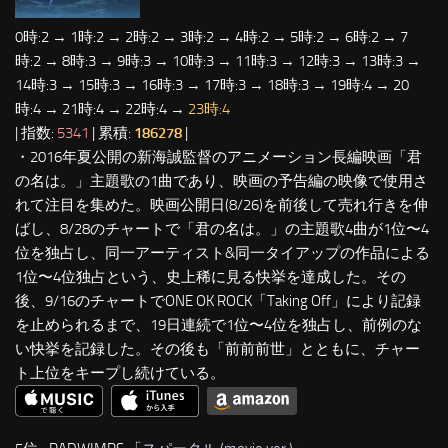
0時:2 → 1時:2 → 2時:2 → 3時:2 → 4時:2 → 5時:2 → 6時:2 → 7
時:2 → 8時:3 → 9時:3 → 10時:3 → 11時:3 → 12時:3 → 13時:3 →
14時:3 → 15時:3 → 16時:3 → 17時:3 → 18時:3 → 19時:4 → 20
時:4 → 21時:4 → 22時:4 →
23時:4
| 指数:
5341
| 累積:
186278
|
・2016年夏公開の新海誠監督のアニメーション長編映画「君
の名は。」主題歌の1曲であり、映画の予告編の映像で使用さ
れて注目を集めた。映画公開日(8/26)を前後して売れ行きを伸
ばし、8/28のチャートで「君の名は。」の主題歌4曲が1位〜4
位を独占し、同一アーティスト&同一タイアップの作品による
1位〜4位独占という、史上稀に見る快挙を達成した。その
後、9/16のチャートでONE OK ROCK「Taking Off」により記録
を止められるまで、19日連続で1位〜4位を独占し、前例のな
い快挙を記録した。その後も「前前前世」とともに、チャー
ト上位をキープし続けている。