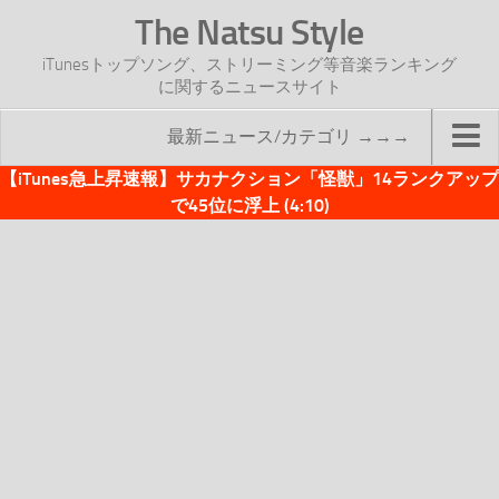
The Natsu Style
iTunesトップソング、ストリーミング等音楽ランキング
に関するニュースサイト
最新ニュース/カテゴリ →→→
【iTunes急上昇速報】サカナクション「怪獣」14ランクアップ
TOP
で45位に浮上 (4:10)
サイトについて
年間ヒット曲ランキング
2016年度特集記事
2017年度特集記事
iTunesトップソング速報
iTunesデイリー
オリジナル週間トップソング
「オリジナルiTunes週間トップソング」紹介資料