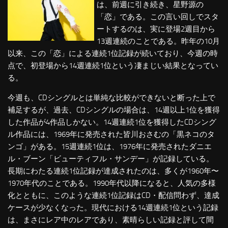
は、前週に引き続き、星野源の
「恋」である。この言い回しでスタ
ートするのは、実に登場2週目から
13週連続のことである。昨年の10月
以来、この「恋」による連続1位記録が続いており、今週の時
点で、初登場から14週連続1位という凄まじい結果となってい
る。
今週も、CDシングルとは単純な比較ができないと断った上で
補足するが、過去、CDシングルの場合は、14週以上1位を獲得
した作品が4作品しかない。14週連続1位を獲得したCDシング
ル作品には、1969年に発売された皆川おさむの「黒ネコのタ
ンゴ」がある。15週連続1位は、1976年に発売されたダニエ
ル・ブーン「ビューティフル・サンデー」が記録している。
長期にわたる連続1位記録が達成されたのは、多くが1960年〜
1970年代のことである。1990年代以降になると、人気の多様
化とともに、このような連続1位記録はCD・配信問わず、達成
ケースが少なくなった。現代における14週連続1位という記録
は、まさにレア中のレアであり、素晴らしい記録と評して間