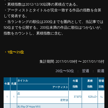
・累積指数は2012/12/30以降の累積点である。
・アーティストとタイトルが完全一致する作品の指数を合算
して発表する。
・当ランキングの順位は200位までを圏内として、当記事では
50位までを公開する。200位未満の作品に順位はつかないが、
指数をカウントし、累積指数に含む。
・1位〜25位
集計期間: 2017/01/09付 〜 2017/01/15付
26位〜50位
:
翌週
:
前週
タイトル
今週
累積
登場
今週
先週
指数
指数
回数
アーティスト
恋
1
1
37,870
629,401
14
星野源
光 (Ray Of Hope MIX)