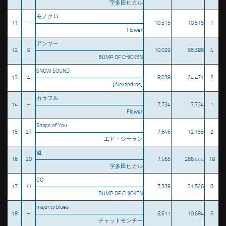
宇多田ヒカル
モノクロ
11
–
10,515
10,515
1
Flower
アンサー
12
8
10,029
95,386
4
BUMP OF CHICKEN
SNOW SOUND
13
4
8,038
24,471
2
[Alexandros]
カラフル
14
–
7,734
7,734
1
Flower
Shape of You
15
27
7,646
12,155
2
エド・シーラン
道
16
20
7,465
266,444
18
宇多田ヒカル
GO
17
11
7,339
31,526
6
BUMP OF CHICKEN
majority blues
18
–
6,611
10,684
6
チャットモンチー