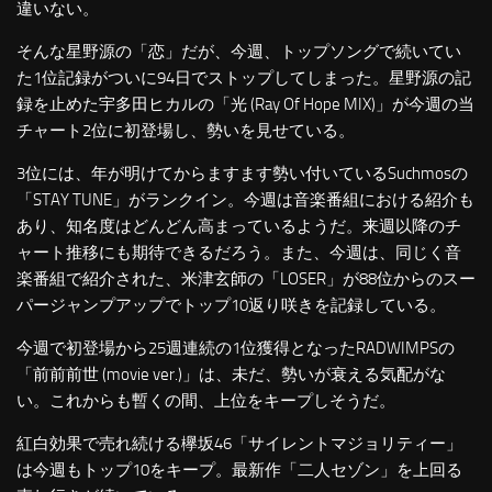
違いない。
そんな星野源の「恋」だが、今週、トップソングで続いてい
た1位記録がついに94日でストップしてしまった。星野源の記
録を止めた宇多田ヒカルの「光 (Ray Of Hope MIX)」が今週の当
チャート2位に初登場し、勢いを見せている。
3位には、年が明けてからますます勢い付いているSuchmosの
「STAY TUNE」がランクイン。今週は音楽番組における紹介も
あり、知名度はどんどん高まっているようだ。来週以降のチ
ャート推移にも期待できるだろう。また、今週は、同じく音
楽番組で紹介された、米津玄師の「LOSER」が88位からのスー
パージャンプアップでトップ10返り咲きを記録している。
今週で初登場から25週連続の1位獲得となったRADWIMPSの
「前前前世 (movie ver.)」は、未だ、勢いが衰える気配がな
い。これからも暫くの間、上位をキープしそうだ。
紅白効果で売れ続ける欅坂46「サイレントマジョリティー」
は今週もトップ10をキープ。最新作「二人セゾン」を上回る