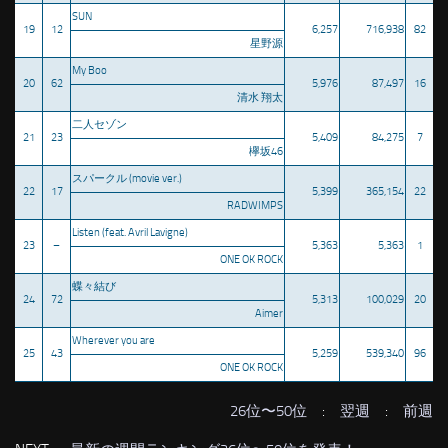
SUN
19
12
6,257
716,938
82
星野源
My Boo
20
62
5,976
87,497
16
清水 翔太
二人セゾン
21
23
5,409
84,275
7
欅坂46
スパークル (movie ver.)
22
17
5,399
365,154
22
RADWIMPS
Listen (feat. Avril Lavigne)
23
–
5,363
5,363
1
ONE OK ROCK
蝶々結び
24
72
5,313
100,029
20
Aimer
Wherever you are
25
43
5,259
539,340
96
ONE OK ROCK
26位〜50位
:
翌週
:
前週