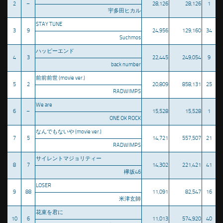
2
–
28,126
28,126
1
宇多田ヒカル
STAY TUNE
3
9
24,956
129,160
34
Suchmos
ハッピーエンド
4
3
22,445
249,054
9
back number
前前前世 (movie ver.)
5
2
20,809
858,131
25
RADWIMPS
We are
6
–
15,528
15,528
1
ONE OK ROCK
なんでもないや (movie ver.)
7
5
14,721
557,507
21
RADWIMPS
サイレントマジョリティー
8
7
14,302
221,421
41
欅坂46
LOSER
9
88
11,091
82,547
16
米津玄師
花束を君に
10
6
11,013
574,920
40