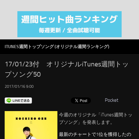
注目カテゴリ
オリジナルiTunes週間トップソング
音楽業界
SMAP
ITUNES週間トップソング (オリジナル週間ランキング)
AKB48
RSS
17/01/23付 オリジナルiTunes週間トッ
プソング50
LINKS
2017/01/16 9:00
Pocket
今週のオリジナル「iTunes週間トッ
プソング」を発表します。
最新のチャートで1位を獲得したの