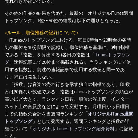
売れ行きが続いている。
その他の作品の結果も含めた、最新の「オリジナルiTunes週間
トップソング」1位〜50位の結果は以下の通りとなった。
<ルール、順位推移の記録について>
・iTunesのトップソングにおける、毎日0時台〜23時台の各時
刻の順位を10分間隔で記録し、順位推移を基準に、独自指標
である「指数」を算出する (各日の指数は「
iTunesトップソン
グ
」速報記事にて20位まで掲載される)。当ランキングにて使
用する指数は、前述の速報記事で使用する数値と同一であ
り、補正は発生しない。
・「指数」は音楽の売れ行きを示す独自の指標であり、DL数
とは関係ない数値である。指数はiTunesトップソングの順位が
高いほど大きく、ランクイン日数、順位の浮上度、インター
ネット上の言及度などによって変動する。月曜日から日曜日
までの指数の合計を当週間ランキング
「
オリジナルiTunes週間
トップソング
」
として発表する。週間ランキングと指数の詳
細について「
オリジナルiTunesトップソング紹介資料
」に記載
する。