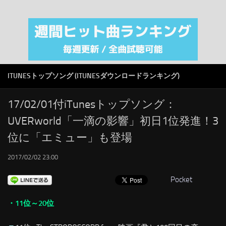
注目カテゴリ
オリジナルiTunes週間トップソング
音楽業界
SMAP
ITUNESトップソング (ITUNESダウンロードランキング)
AKB48
RSS
17/02/01付iTunesトップソング：
UVERworld「一滴の影響」初日1位発進！3
LINKS
位に「エミュー」も登場
2017/02/02 23:00
Pocket
・11位～20位