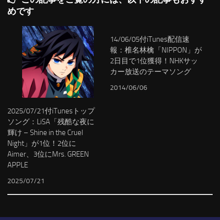
めです
14/06/05付iTunes配信速
報：椎名林檎「NIPPON」が
2日目で1位獲得！NHKサッ
カー放送のテーマソング
2014/06/06
2025/07/21付iTunesトップ
ソング：LiSA「残酷な夜に
輝け – Shine in the Cruel
Night」が1位！2位に
Aimer、3位にMrs. GREEN
APPLE
2025/07/21