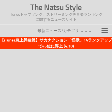
The Natsu Style
iTunesトップソング、ストリーミング等音楽ランキング
に関するニュースサイト
最新ニュース/カテゴリ →→→
【iTunes急上昇速報】サカナクション「怪獣」14ランクアップ
TOP
で45位に浮上 (4:10)
サイトについて
年間ヒット曲ランキング
2016年度特集記事
2017年度特集記事
iTunesトップソング速報
iTunesデイリー
オリジナル週間トップソング
「オリジナルiTunes週間トップソング」紹介資料