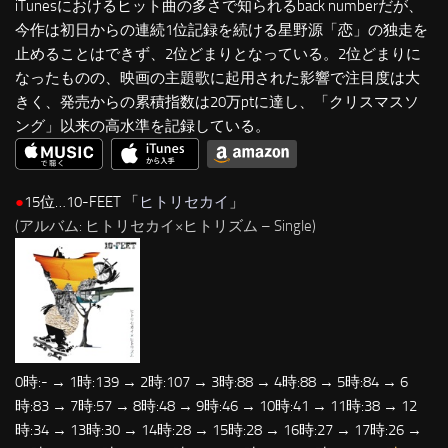
iTunesにおけるヒット曲の多さで知られるback numberだが、
今作は初日からの連続1位記録を続ける星野源「恋」の独走を
止めることはできず、2位どまりとなっている。2位どまりに
なったものの、映画の主題歌に起用された影響で注目度は大
きく、発売からの累積指数は20万ptに達し、「クリスマスソ
ング」以来の高水準を記録している。
●
15位…10-FEET 「
ヒトリセカイ
」
(アルバム: ヒトリセカイ×ヒトリズム – Single)
0時:- → 1時:139 → 2時:107 → 3時:88 → 4時:88 → 5時:84 → 6
時:83 → 7時:57 → 8時:48 → 9時:46 → 10時:41 → 11時:38 → 12
時:34 → 13時:30 → 14時:28 → 15時:28 → 16時:27 → 17時:26 →