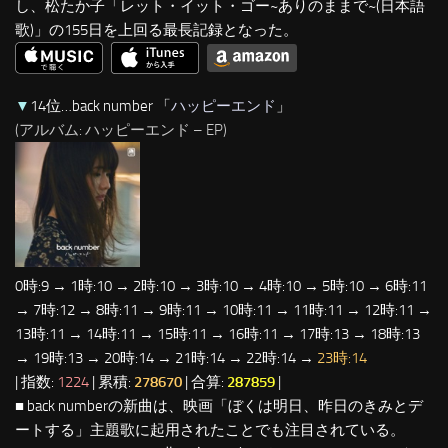
し、松たか子「レット・イット・ゴー~ありのままで~(日本語
歌)」の155日を上回る最長記録となった。
▼
14位…back number 「
ハッピーエンド
」
(アルバム: ハッピーエンド – EP)
0時:9 → 1時:10 → 2時:10 → 3時:10 → 4時:10 → 5時:10 → 6時:11
→ 7時:12 → 8時:11 → 9時:11 → 10時:11 → 11時:11 → 12時:11 →
13時:11 → 14時:11 → 15時:11 → 16時:11 → 17時:13 → 18時:13
→ 19時:13 → 20時:14 → 21時:14 → 22時:14 →
23時:14
| 指数:
1224
| 累積:
278670
| 合算:
287859
|
■ back numberの新曲は、映画「ぼくは明日、昨日のきみとデ
ートする」主題歌に起用されたことでも注目されている。