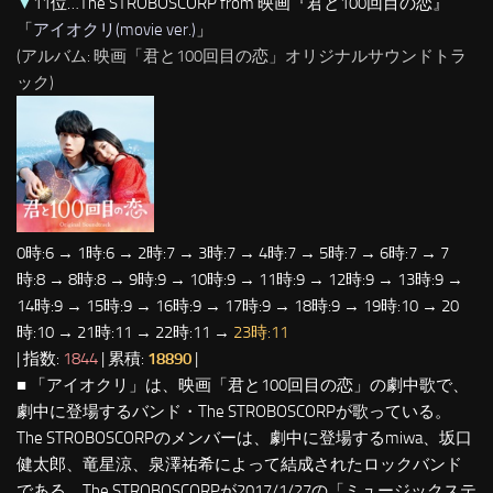
▼
11位…The STROBOSCORP from 映画『君と100回目の恋』
「
アイオクリ(movie ver.)
」
(アルバム: 映画「君と100回目の恋」オリジナルサウンドトラ
ック)
0時:6 → 1時:6 → 2時:7 → 3時:7 → 4時:7 → 5時:7 → 6時:7 → 7
時:8 → 8時:8 → 9時:9 → 10時:9 → 11時:9 → 12時:9 → 13時:9 →
14時:9 → 15時:9 → 16時:9 → 17時:9 → 18時:9 → 19時:10 → 20
時:10 → 21時:11 → 22時:11 →
23時:11
| 指数:
1844
| 累積:
18890
|
■ 「アイオクリ」は、映画「君と100回目の恋」の劇中歌で、
劇中に登場するバンド・The STROBOSCORPが歌っている。
The STROBOSCORPのメンバーは、劇中に登場するmiwa、坂口
健太郎、竜星涼、泉澤祐希によって結成されたロックバンド
である。The STROBOSCORPが2017/1/27の「ミュージックステ