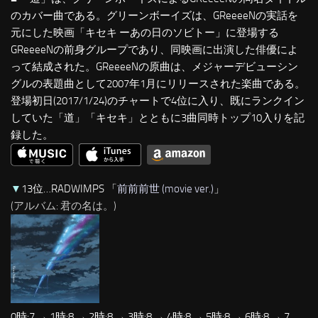
のカバー曲である。グリーンボーイズは、GReeeeNの実話を
元にした映画「キセキ ーあの日のソビトー」に登場する
GReeeeNの前身グループであり、同映画に出演した俳優によ
って結成された。GReeeeNの原曲は、メジャーデビューシン
グルの表題曲として2007年1月にリリースされた楽曲である。
登場初日(2017/1/24)のチャートで4位に入り、既にランクイン
していた「道」「キセキ」とともに3曲同時トップ10入りを記
録した。
▼
13位…RADWIMPS 「
前前前世 (movie ver.)
」
(アルバム: 君の名は。)
0時:7 → 1時:8 → 2時:8 → 3時:8 → 4時:8 → 5時:8 → 6時:8 → 7