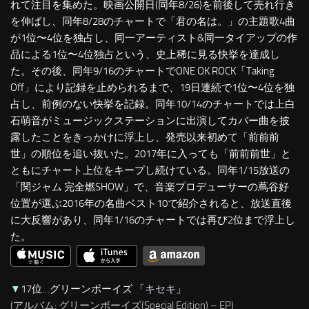
れて注目を集めた。映画公開日(同年8/26)を前後して売れ行き
を伸ばし、同年8/28のチャートで「君の名は。」の主題歌4曲
が1位〜4位を独占し、同一アーティスト&同一タイアップの作
品による1位〜4位独占という、史上稀に見る快挙を達成し
た。その後、同年9/16のチャートでONE OK ROCK「Taking
Off」により記録を止められるまで、19日連続で1位〜4位を独
占し、前例のない快挙を記録。同年10/14のチャートでは上白
石萌音がミュージックステーションに出演してカバー曲を披
露したことをきっかけに浮上し、発売以来初めて「前前前
世」の順位を追い抜いた。2017年に入っても「前前前世」と
ともにチャート上位をキープし続けている。同年1/15放送の
「関ジャム 完全燃SHOW」で、音楽プロデューサーの蔦谷好
位置が選ぶ2016年の名曲ベスト10で紹介されると、放送直後
に大反響があり、同年1/16のチャートでは再び2位まで浮上し
た。
▼
17位…グリーンボーイズ 「
キセキ
」
(アルバム: グリーンボーイズ(Special Edition) – EP)