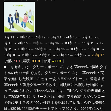
0時:11 → 1時:12 → 2時:12 → 3時:13 → 4時:13 → 5時:13 → 6
時:13 → 7時:14 → 8時:14 → 9時:14 → 10時:14 → 11時:15 → 12
時:15 → 13時:15 → 14時:16 → 15時:16 → 16時:16 → 17時:16 →
18時:16 → 19時:16 → 20時:15 → 21時:17 → 22時:17 →
23時:17
| 指数:
961
| 累積:
20830
| 合算:
42226
|
■ 「キセキ」は、グリーンボーイズによるGReeeeNの同名タイ
トルのカバー曲である。グリーンボーイズは、GReeeeNの実
話を元にした映画「キセキ ーあの日のソビトー」に登場する
GReeeeNの前身グループであり、同映画に出演した俳優によ
って結成された。GReeeeNの原曲は、7thシングルの表題曲と
して2008年5月にリリースされ、楽曲(フル配信)のダウンロー
ド数は史上最多の400万件以上を記録している。今作は登場2
日目(2016/11/10)のチャートでトップ10入り。2017年に入り、