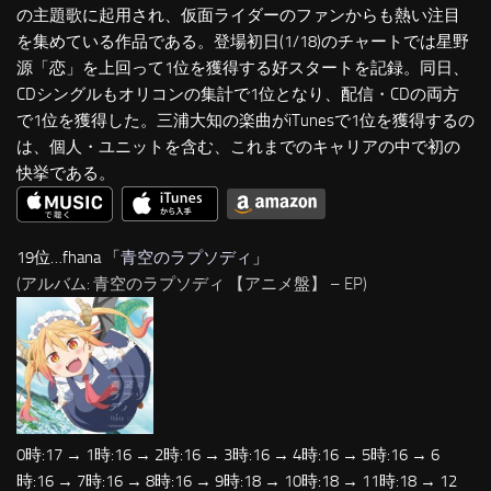
の主題歌に起用され、仮面ライダーのファンからも熱い注目
を集めている作品である。登場初日(1/18)のチャートでは星野
源「恋」を上回って1位を獲得する好スタートを記録。同日、
CDシングルもオリコンの集計で1位となり、配信・CDの両方
で1位を獲得した。三浦大知の楽曲がiTunesで1位を獲得するの
は、個人・ユニットを含む、これまでのキャリアの中で初の
快挙である。
19位…fhana 「
青空のラプソディ
」
(アルバム: 青空のラプソディ 【アニメ盤】 – EP)
0時:17 → 1時:16 → 2時:16 → 3時:16 → 4時:16 → 5時:16 → 6
時:16 → 7時:16 → 8時:16 → 9時:18 → 10時:18 → 11時:18 → 12