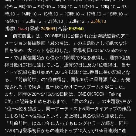
時:9 → 8時:10 → 9時:10 → 10時:10 → 11時:10 → 12時:10 → 13
時:10 → 14時:10 → 15時:10 → 16時:10 → 17時:10 → 18時:10 →
19時:11 → 20時:12 → 21時:13 → 22時:12 →
23時:13
| 指数:
1443
| 累積:
745693
| 合算:
892960
|
■ 「前前前世」は、2016年8月に公開された新海誠監督のアニ
メーション長編映画「君の名は。」の主題歌として絶大な注
目を集め、大ヒットを記録した。登場初日(2016/7/25)のチャ
ートでは配信開始から僅か2時間弱で1位を獲得し、通算1位獲
得日数は57日に達している。通算57日に及ぶ1位獲得は、当サ
イトで記録を取り始めた2013年以降では3番目に長い記録とな
る。「前前前世」の1位獲得は、同年10月に星野源「恋」が発
売されるまで続き、夏〜秋にかけて一大ブームを起こした。
また、同年8/28〜9/16の19日間は、ONE OK ROCK「Taking
Off」に記録を止められるまで、「君の名は。」の主題歌4曲が
1位〜4位を独占し、同一アーティスト&同一タイアップの作品
による1位〜4位独占という、史上稀に見る快挙を達成した。
「前前前世」は2017年に入ってもロングセラーが続き、同年
1/20には登場初日からの連続トップ10入りが156日連続に達