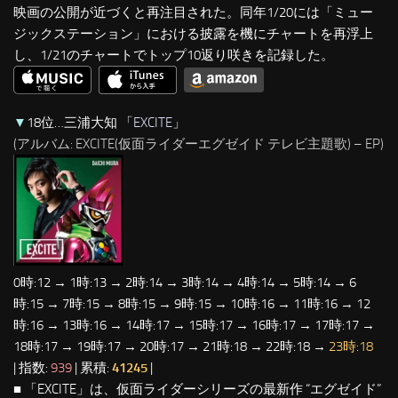
映画の公開が近づくと再注目された。同年1/20には「ミュー
ジックステーション」における披露を機にチャートを再浮上
し、1/21のチャートでトップ10返り咲きを記録した。
▼
18位…三浦大知 「
EXCITE
」
(アルバム: EXCITE(仮面ライダーエグゼイド テレビ主題歌) – EP)
0時:12 → 1時:13 → 2時:14 → 3時:14 → 4時:14 → 5時:14 → 6
時:15 → 7時:15 → 8時:15 → 9時:15 → 10時:16 → 11時:16 → 12
時:16 → 13時:16 → 14時:17 → 15時:17 → 16時:17 → 17時:17 →
18時:17 → 19時:17 → 20時:17 → 21時:18 → 22時:18 →
23時:18
| 指数:
939
| 累積:
41245
|
■ 「EXCITE」は、仮面ライダーシリーズの最新作 “エグゼイド”