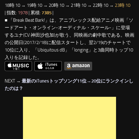
18時:10 → 19時:10 → 20時:10 → 21時:10 → 22時:10 →
23時:10
| 指数:
1978
| 累積:
7385
|
■ 「Break Beat Bark!」は、アニプレックス配給アニメ映画「ソ
ードアート・オンライン-オーディナル・スケール-」に登場
するユナ(CV:神田沙也加)が歌う、同映画の劇中歌である。映画
の公開日(2017/2/18)に配信スタートし、翌2/19のチャートで
10位に入り、「Ubiquitous dB」「longing」と3曲同時トップ10
入りを記録した。
NEXT →
最新のiTunesトップソング11位→20位にランクインし
たのは？