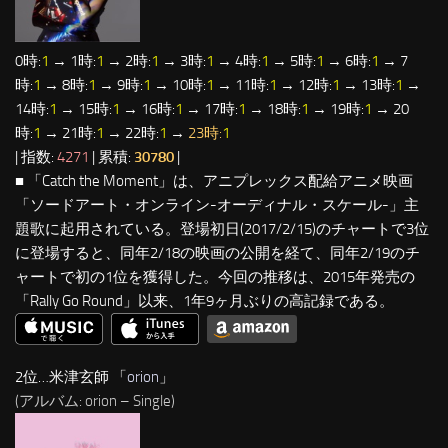
0時:
1
→ 1時:
1
→ 2時:
1
→ 3時:
1
→ 4時:
1
→ 5時:
1
→ 6時:
1
→ 7
時:
1
→ 8時:
1
→ 9時:
1
→ 10時:
1
→ 11時:
1
→ 12時:
1
→ 13時:
1
→
14時:
1
→ 15時:
1
→ 16時:
1
→ 17時:
1
→ 18時:
1
→ 19時:
1
→ 20
時:
1
→ 21時:
1
→ 22時:
1
→
23時:
1
| 指数:
4271
| 累積:
30780
|
■ 「Catch the Moment」は、アニプレックス配給アニメ映画
「ソードアート・オンライン-オーディナル・スケール-」主
題歌に起用されている。登場初日(2017/2/15)のチャートで3位
に登場すると、同年2/18の映画の公開を経て、同年2/19のチ
ャートで初の1位を獲得した。今回の推移は、2015年発売の
「Rally Go Round」以来、1年9ヶ月ぶりの高記録である。
2位…米津玄師 「
orion
」
(アルバム: orion – Single)