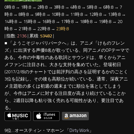
0時:8 → 1時:8 → 2時:8 → 3時:8 → 4時:8 → 5時:8 → 6時:8 → 7
時:8 → 8時:8 → 9時:8 → 10時:8 → 11時:8 → 12時:8 → 13時:8 →
14時:8 → 15時:8 → 16時:8 → 17時:8 → 18時:8 → 19時:8 → 20
時:8 → 21時:8 → 22時:8 →
23時:8
| 指数:
2136
| 累積:
53482
|
■ 「ようこそジャパリパークへ」は、アニメ「けものフレン
ズ」に出演する声優8名が歌っている、同アニメのOPテーマで
ある。今作の中毒性のある歌詞とサウンドは、早くからアニ
メファンに注目され、大きな支持を集めていた。登場初日
(2017/2/8)のチャートでは前評判の高さを証明するかのごとく
3位を記録し、その後も高順位が続いている。通常、深夜アニ
メ主題歌の多くは初週の週末までに順位を落としてしまう
が、今作はアニメに対する注目度が高まり続けていることか
ら、2週目以降も粘り強く売れる可能性があり、要注目であ
る。
9位…オースティン・マホーン 「
Dirty Work
」