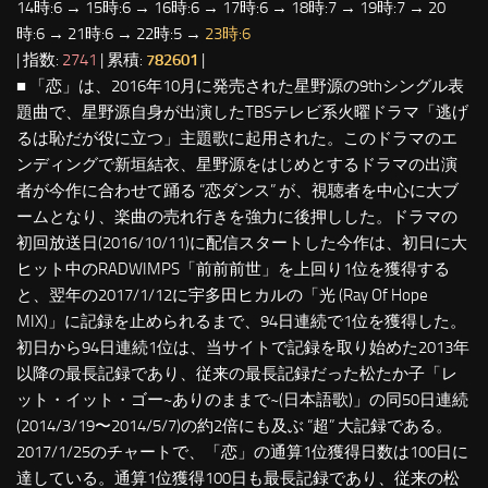
14時:6 → 15時:6 → 16時:6 → 17時:6 → 18時:7 → 19時:7 → 20
時:6 → 21時:6 → 22時:5 →
23時:6
| 指数:
2741
| 累積:
782601
|
■ 「恋」は、2016年10月に発売された星野源の9thシングル表
題曲で、星野源自身が出演したTBSテレビ系火曜ドラマ「逃げ
るは恥だが役に立つ」主題歌に起用された。このドラマのエ
ンディングで新垣結衣、星野源をはじめとするドラマの出演
者が今作に合わせて踊る “恋ダンス” が、視聴者を中心に大ブ
ームとなり、楽曲の売れ行きを強力に後押しした。ドラマの
初回放送日(2016/10/11)に配信スタートした今作は、初日に大
ヒット中のRADWIMPS「前前前世」を上回り1位を獲得する
と、翌年の2017/1/12に宇多田ヒカルの「光 (Ray Of Hope
MIX)」に記録を止められるまで、94日連続で1位を獲得した。
初日から94日連続1位は、当サイトで記録を取り始めた2013年
以降の最長記録であり、従来の最長記録だった松たか子「レ
ット・イット・ゴー~ありのままで~(日本語歌)」の同50日連続
(2014/3/19〜2014/5/7)の約2倍にも及ぶ “超” 大記録である。
2017/1/25のチャートで、「恋」の通算1位獲得日数は100日に
達している。通算1位獲得100日も最長記録であり、従来の松