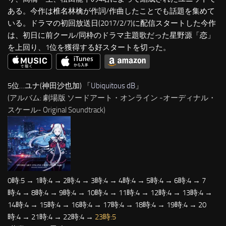
ある。今作は椎名林檎が作詞/作曲したことでも話題を集めて
いる。ドラマの初回放送日(2017/2/7)に配信スタートした今作
は、初日に前クール/同枠のドラマ主題歌だった星野源「恋」
を上回り、1位を獲得する好スタートを切った。
5位…ユナ(神田沙也加) 「
Ubiquitous dB
」
(アルバム: 劇場版 ソードアート・オンライン -オーディナル・
スケール- Original Soundtrack)
0時:5 → 1時:4 → 2時:4 → 3時:4 → 4時:4 → 5時:4 → 6時:4 → 7
時:4 → 8時:4 → 9時:4 → 10時:4 → 11時:4 → 12時:4 → 13時:4 →
14時:4 → 15時:4 → 16時:4 → 17時:4 → 18時:4 → 19時:4 → 20
時:4 → 21時:4 → 22時:4 →
23時:5