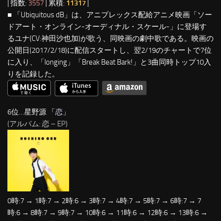
| 指数:
3557
| 累積:
11317
|
■ 「Ubiquitous dB」は、アニプレックス配給アニメ映画「ソー
ドアート・オンライン-オーディナル・スケール-」に登場す
るユナ(CV:神田沙也加)が歌う、同映画の劇中歌である。映画の
公開日(2017/2/18)に配信スタートし、翌2/19のチャートで7位
に入り、「longing」「Break Beat Bark!」と3曲同時トップ10入
りを記録した。
6位…星野源 「
恋
」
(アルバム: 恋 – EP)
0時:7 → 1時:7 → 2時:6 → 3時:7 → 4時:7 → 5時:7 → 6時:7 → 7
時:6 → 8時:7 → 9時:7 → 10時:6 → 11時:6 → 12時:6 → 13時:6 →