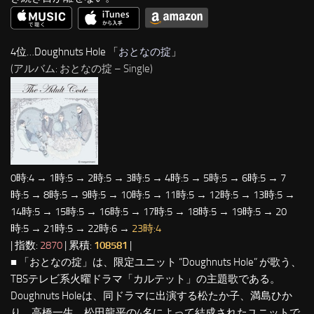
4位…Doughnuts Hole 「
おとなの掟
」
(アルバム: おとなの掟 – Single)
0時:4 → 1時:5 → 2時:5 → 3時:5 → 4時:5 → 5時:5 → 6時:5 → 7
時:5 → 8時:5 → 9時:5 → 10時:5 → 11時:5 → 12時:5 → 13時:5 →
14時:5 → 15時:5 → 16時:5 → 17時:5 → 18時:5 → 19時:5 → 20
時:5 → 21時:5 → 22時:6 →
23時:4
| 指数:
2870
| 累積:
108581
|
■ 「おとなの掟」は、限定ユニット “Doughnuts Hole” が歌う、
TBSテレビ系火曜ドラマ「カルテット」の主題歌である。
Doughnuts Holeは、同ドラマに出演する松たか子、満島ひか
り、高橋一生、松田龍平の4名によって結成されたユニットで