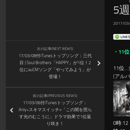
5
2017/03/
次の記事(NEXT NEWS)
・11位
17/03/08付iTunesトップソング：三代
目 J Soul Brothers「HAPPY」が1位！2
11位
位にauCMソング「やってみよう」が
(アルバム
登場！
前の記事(PREVIOUS NEWS)
17/03/06付iTunesトップソング：
Anly+スキマスイッチ=「この闇を照ら
す光のむこうに」ドラマ効果で1位返
0時:12
り咲き！