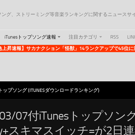
ップソング、ストリーミング等音楽ランキングに関するニュースサ
iTunesトップソング速報
注目カテゴリ
RSS
LIN
es急上昇速報】サカナクション「怪獣」14ランクアップで45位に浮上 
ESトップソング (ITUNESダウンロードランキング)
/03/07付iTunesトップソン
nly+スキマスイッチ=が2日