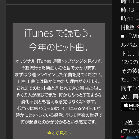
時:13 
時:13 
時:11 
| 指数:
■ 「W
ルバム
トし、
12/
その後
た。2
同年1
20、
12位…
(アルバム