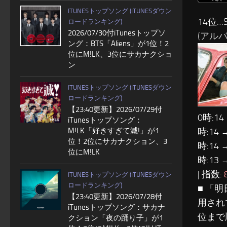
ITUNESトップソング (ITUNESダウン
14位…S
ロードランキング)
2026/07/30付iTunesトップソ
(アルバム
ング：BTS「Aliens」が1位！2
位にM!LK、3位にサカナクショ
ン
ITUNESトップソング (ITUNESダウン
ロードランキング)
【23:40更新】2026/07/29付
0時:14
iTunesトップソング：
時:14 
M!LK「好きすぎて滅!」が1
位！2位にサカナクション、3
時:14 
位にM!LK
時:13 
| 指数:
ITUNESトップソング (ITUNESダウン
ロードランキング)
■ 「
【23:40更新】2026/07/28付
用され
iTunesトップソング：サカナ
位まで
クション「夜の踊り子」が1