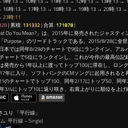
→ 9時:13 → 10時:13 → 11時:13 → 12時:13 → 13時:13 → 
→ 16時:13 → 17時:13 → 18時:13 → 19時:13 → 20時:13 →
→
23時:11
928
| 累積:
131332
| 合算:
171878
|
hat Do You Mean?」は、2015年に発売されたジャス
「Purpose」のリードトラックである。2015/8/28に
日本では同年8/29のチャートで9位にランクイン。ア
5のチャートで5位にランクインし、これが今作の最高位
は発売から1年以上に渡ってトップ100に滞在し、ロン
017年に入り、ソフトバンクのCMソングに起用される
/21のチャートでトップ100、同年2/17にトップ50、同年
同年3/4にトップ10に返り咲き、右肩上がりに順位を上
さユり 「
平行線
」
: 平行線 – Single)