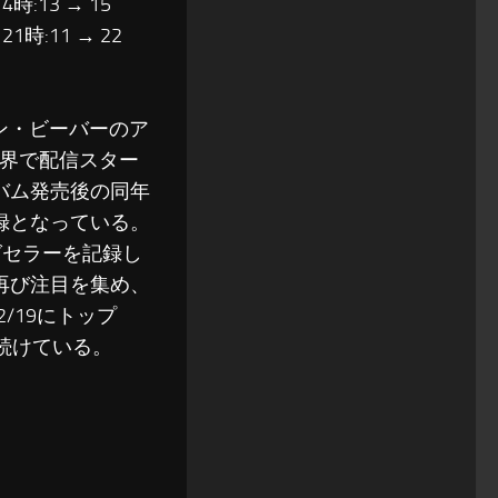
14時:13 → 15
 21時:11 → 22
ティン・ビーバーのア
全世界で配信スター
ルバム発売後の同年
記録となっている。
グセラーを記録し
と再び注目を集め、
2/19にトップ
げ続けている。