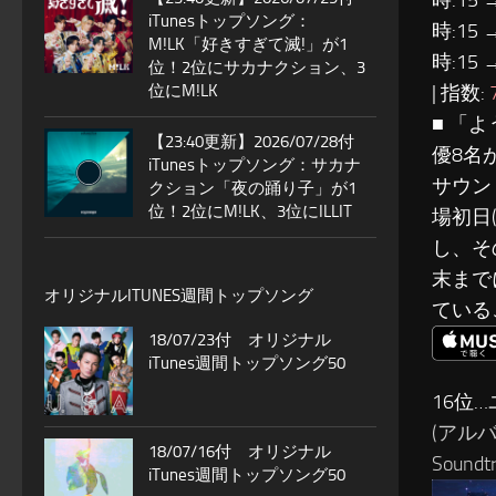
時:15 
iTunesトップソング：
時:15 
M!LK「好きすぎて滅!」が1
時:15 
位！2位にサカナクション、3
位にM!LK
| 指数:
■ 「
【23:40更新】2026/07/28付
優8名
iTunesトップソング：サカナ
サウン
クション「夜の踊り子」が1
位！2位にM!LK、3位にILLIT
場初日
し、そ
末まで
オリジナルITUNES週間トップソング
ている
18/07/23付 オリジナル
iTunes週間トップソング50
16位…
(アルバ
18/07/16付 オリジナル
Soundtr
iTunes週間トップソング50