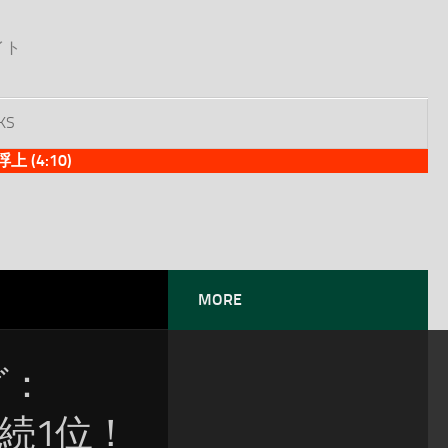
イト
KS
(4:10)
MORE
グ：
連続1位！