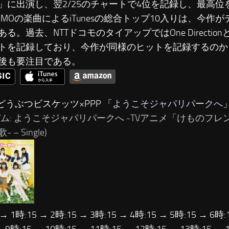
」に出演し、翌2/25のチャートで4位を記録し、最高位
SHAMOの楽曲によるiTunesの総合トップ10入りは、今
る。過去、NTTドコモのタイアップではOne DirectionとO
トを記録しており、今作が同様のヒットを記録するのか
後も要注目である。
…どうぶつビスケッツ×PPP 「
ようこそジャパリパークへ
バム: ようこそジャパリパークへ -TVアニメ「けものフ
 – Single)
 → 1時:15 → 2時:15 → 3時:15 → 4時:15 → 5時:15 → 6時: