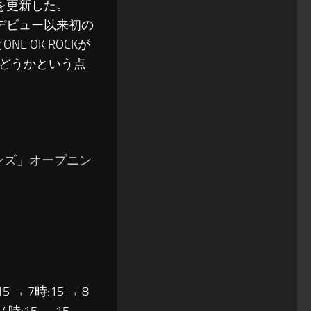
を更新した。
作がデビュー以来初の
NE OK ROCKが
どうかという点
」
レンズ」オープニン
15 → 7時:15 → 8