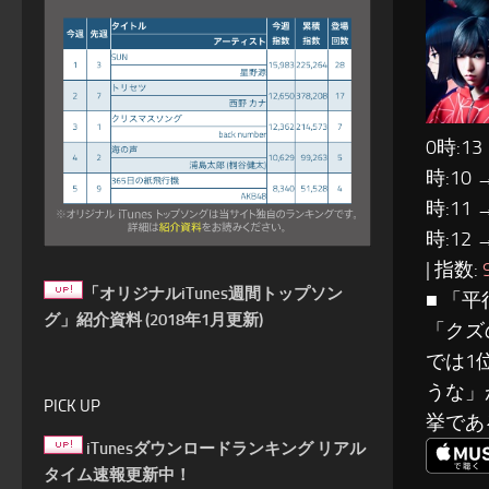
0時:13
時:10 
時:11 
時:12 
| 指数:
「オリジナルiTunes週間トップソン
■ 「
グ」紹介資料 (2018年1月更新)
「クズ
では1
うな」
PICK UP
挙であ
iTunesダウンロードランキング リアル
タイム速報更新中！