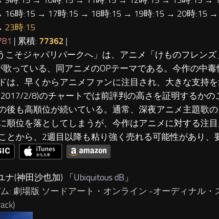
→ 9時:15 → 10時:15 → 11時:15 → 12時:15 → 13時:15 → 
→ 16時:15 → 17時:15 → 18時:15 → 19時:15 → 20時:15 →
→
23時:15
781
| 累積:
77362
|
ようこそジャパリパークへ」は、アニメ「けものフレンズ
が歌っている、同アニメのOPテーマである。今作の中毒
ドは、早くからアニメファンに注目され、大きな支持を
(2017/2/8)のチャートでは前評判の高さを証明するか
の後も高順位が続いている。通常、深夜アニメ主題歌の
に順位を落としてしまうが、今作はアニメに対する注目
ことから、2週目以降も粘り強く売れる可能性があり、
ユナ(神田沙也加) 「
Ubiquitous dB
」
ム: 劇場版 ソードアート・オンライン -オーディナル・スケール
ack)