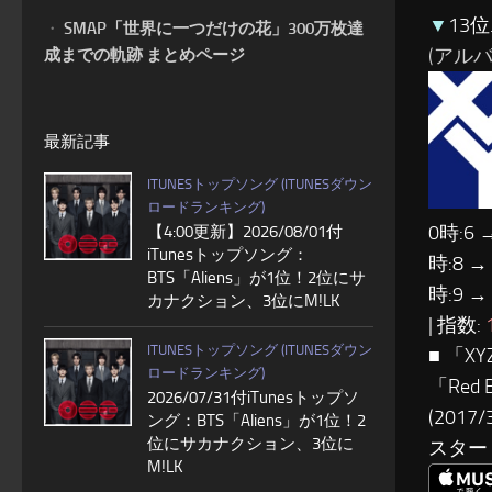
▼
13位
・
SMAP「世界に一つだけの花」300万枚達
(アルバム:
成までの軌跡 まとめページ
最新記事
ITUNESトップソング (ITUNESダウン
ロードランキング)
0時:6 
【4:00更新】2026/08/01付
iTunesトップソング：
時:8 →
BTS「Aliens」が1位！2位にサ
時:9 →
カナクション、3位にM!LK
| 指数:
ITUNESトップソング (ITUNESダウン
■ 「
ロードランキング)
「Red
2026/07/31付iTunesトップソ
(20
ング：BTS「Aliens」が1位！2
位にサカナクション、3位に
スター
M!LK