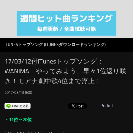
注目カテゴリ
オリジナルiTunes週間トップソング
音楽業界
SMAP
ITUNESトップソング (ITUNESダウンロードランキング)
AKB48
RSS
17/03/12付iTunesトップソング：
WANIMA「やってみよう」早々1位返り咲
LINKS
き！モアナ劇中歌4位まで浮上！
2017/03/13 8:00
Pocket
・11位～20位