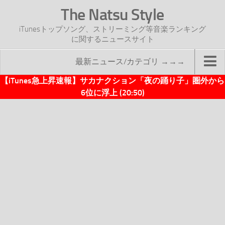
The Natsu Style
iTunesトップソング、ストリーミング等音楽ランキング
に関するニュースサイト
最新ニュース/カテゴリ →→→
【iTunes急上昇速報】サカナクション「夜の踊り子」圏外から
TOP
6位に浮上 (20:50)
サイトについて
年間ヒット曲ランキング
2016年度特集記事
2017年度特集記事
iTunesトップソング速報
iTunesデイリー
オリジナル週間トップソング
「オリジナルiTunes週間トップソング」紹介資料