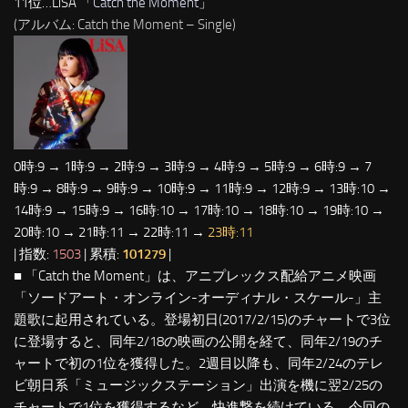
11位…LiSA 「
Catch the Moment
」
(アルバム: Catch the Moment – Single)
0時:9 → 1時:9 → 2時:9 → 3時:9 → 4時:9 → 5時:9 → 6時:9 → 7
時:9 → 8時:9 → 9時:9 → 10時:9 → 11時:9 → 12時:9 → 13時:10 →
14時:9 → 15時:9 → 16時:10 → 17時:10 → 18時:10 → 19時:10 →
20時:10 → 21時:11 → 22時:11 →
23時:11
| 指数:
1503
| 累積:
101279
|
■ 「Catch the Moment」は、アニプレックス配給アニメ映画
「ソードアート・オンライン-オーディナル・スケール-」主
題歌に起用されている。登場初日(2017/2/15)のチャートで3位
に登場すると、同年2/18の映画の公開を経て、同年2/19のチ
ャートで初の1位を獲得した。2週目以降も、同年2/24のテレ
ビ朝日系「ミュージックステーション」出演を機に翌2/25の
チャートで1位を獲得するなど、快進撃を続けている。今回の