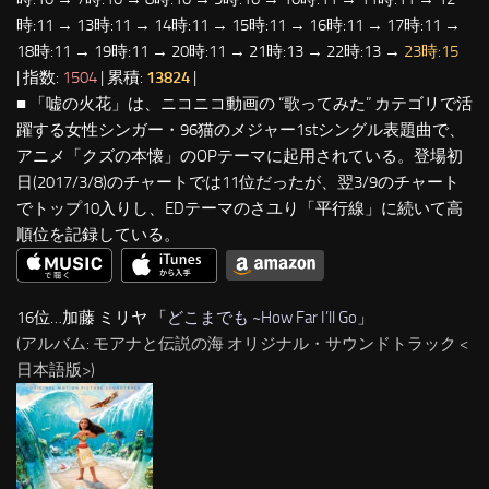
時:11 → 13時:11 → 14時:11 → 15時:11 → 16時:11 → 17時:11 →
18時:11 → 19時:11 → 20時:11 → 21時:13 → 22時:13 →
23時:15
| 指数:
1504
| 累積:
13824
|
■ 「嘘の火花」は、ニコニコ動画の “歌ってみた” カテゴリで活
躍する女性シンガー・96猫のメジャー1stシングル表題曲で、
アニメ「クズの本懐」のOPテーマに起用されている。登場初
日(2017/3/8)のチャートでは11位だったが、翌3/9のチャート
でトップ10入りし、EDテーマのさユり「平行線」に続いて高
順位を記録している。
16位…加藤 ミリヤ 「
どこまでも ~How Far I’ll Go
」
(アルバム: モアナと伝説の海 オリジナル・サウンドトラック <
日本語版>)