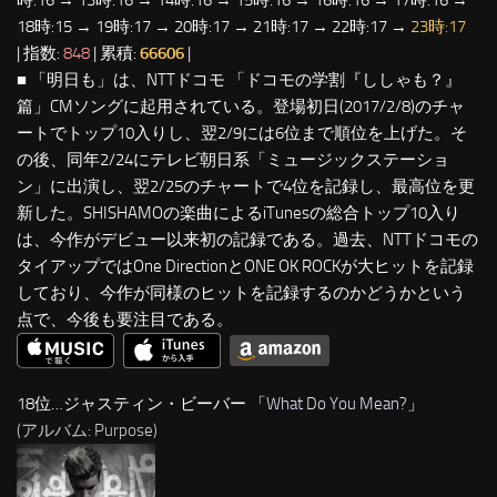
18時:15 → 19時:17 → 20時:17 → 21時:17 → 22時:17 →
23時:17
| 指数:
848
| 累積:
66606
|
■ 「明日も」は、NTTドコモ 「ドコモの学割『ししゃも？』
篇」CMソングに起用されている。登場初日(2017/2/8)のチャ
ートでトップ10入りし、翌2/9には6位まで順位を上げた。そ
の後、同年2/24にテレビ朝日系「ミュージックステーショ
ン」に出演し、翌2/25のチャートで4位を記録し、最高位を更
新した。SHISHAMOの楽曲によるiTunesの総合トップ10入り
は、今作がデビュー以来初の記録である。過去、NTTドコモの
タイアップではOne DirectionとONE OK ROCKが大ヒットを記録
しており、今作が同様のヒットを記録するのかどうかという
点で、今後も要注目である。
18位…ジャスティン・ビーバー 「
What Do You Mean?
」
(アルバム: Purpose)