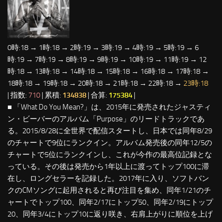
0時:18 → 1時:18 → 2時:19 → 3時:19 → 4時:19 → 5時:19 → 6
時:19 → 7時:19 → 8時:19 → 9時:19 → 10時:19 → 11時:19 → 12
時:18 → 13時:18 → 14時:18 → 15時:18 → 16時:18 → 17時:18 →
18時:18 → 19時:18 → 20時:18 → 21時:18 → 22時:18 →
23時:18
| 指数:
710
| 累積:
134838
| 合算:
175384
|
■ 「What Do You Mean?」は、2015年に発売されたジャスティ
ン・ビーバーのアルバム「Purpose」のリードトラックであ
る。2015/8/28に全世界で配信スタートし、日本では同年8/29
のチャートで9位にランクイン。アルバム発売後の同年12/5の
チャートで5位にランクインし、これが今作の最高位記録とな
っている。その後は発売から1年以上に渡ってトップ100に滞
在し、ロングセラーを記録した。2017年に入り、ソフトバン
クのCMソングに起用されると再び注目を集め、同年1/21のチ
ャートでトップ100、同年2/17にトップ50、同年2/19にトップ
20、同年3/4にトップ10に返り咲き、右肩上がりに順位を上げ