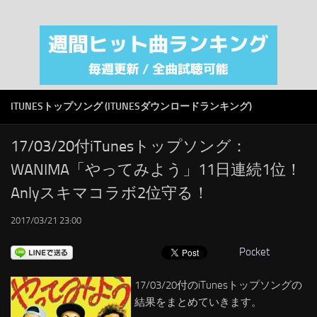
注目カテゴリ
オリジナルiTunes週間トップソング
音楽業界
SMAP
ITUNESトップソング (ITUNESダウンロードランキング)
AKB48
RSS
17/03/20付iTunesトップソング：
WANIMA「やってみよう」11日連続1位！
LINKS
Anlyスキマコラボ2位守る！
2017/03/21 23:00
Pocket
17/03/20付のiTunesトップソングの
結果をまとめていきます。