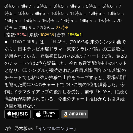
0時:6 → 1時:7 → 2時:6 → 3時:5 → 4時:6 → 5時:6 → 6時:6 → 7
時:6 → 8時:6 → 9時:5 → 10時:5 → 11時:5 → 12時:5 → 13時:5 →
14時:5 → 15時:5 → 16時:5 → 17時:5 → 18時:5 → 19時:5 → 20
時:5 → 21時:6 → 22時:6 →
23時:6
| 指数:
3254
| 累積:
182535
| 合算:
185641
|
■ 「TOKYO GIRL」は、「FLASH」(2016/3)以来のシングル曲で
あり、日本テレビ水曜ドラマ「東京タラレバ娘」の主題歌に
起用されている。登場初日(2017/2/8)のチャートで3位、翌2/9
のチャートでは2位を記録した。今作も音楽配信中心のヒット
となり、CDシングルが発売された2週目以降(同年2/15以降)の
チャートでも粘り強い推移で上位をキープすると、登場4週目
を迎えた同年3/4のチャートでついに初の1位を獲得した。今
作はドラマタイアップの後押しを受け、前作「FLASH」に続く
高記録が期待されている。今後のチャート推移からも引き続
き目が離せない。
7位…乃木坂46 「
インフルエンサー
」