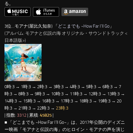
る。
3位…モアナ(屋比久知奈) 「
どこまでも ~How Far I’ll Go
」
(アルバム: モアナと伝説の海 オリジナル・サウンドトラック <
日本語版>)
0時:3 → 1時:3 → 2時:3 → 3時:3 → 4時:3 → 5時:3 → 6時:3 → 7
時:3 → 8時:3 → 9時:3 → 10時:3 → 11時:3 → 12時:3 → 13時:3 →
14時:3 → 15時:3 → 16時:3 → 17時:3 → 18時:3 → 19時:3 → 20
時:3 → 21時:3 → 22時:3 →
23時:3
| 指数:
3312
| 累積:
45825
|
■ 「どこまでも ~How Far I’ll Go~」は、2017年公開のディズニ
ー映画「モアナと伝説の海」のヒロイン・モアナの声を演じ