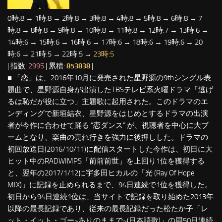
0時:8 → 1時:8 → 2時:8 → 3時:8 → 4時:8 → 5時:8 → 6時:8 → 7
時:8 → 8時:8 → 9時:8 → 10時:8 → 11時:8 → 12時:7 → 13時:6 →
14時:6 → 15時:6 → 16時:6 → 17時:6 → 18時:6 → 19時:6 → 20
時:6 → 21時:5 → 22時:5 →
23時:5
| 指数:
2995
| 累積:
853838
|
■ 「恋」は、2016年10月に発売された星野源の9thシングル表
題曲で、星野源自身が出演したTBSテレビ系火曜ドラマ「逃げ
るは恥だが役に立つ」主題歌に起用された。このドラマのエ
ンディングで新垣結衣、星野源をはじめとするドラマの出演
者が今作に合わせて踊る “恋ダンス” が、視聴者を中心に大ブ
ームとなり、楽曲の売れ行きを強力に後押しした。ドラマの
初回放送日(2016/10/11)に配信スタートした今作は、初日に大
ヒット中のRADWIMPS「前前前世」を上回り1位を獲得する
と、翌年の2017/1/12に宇多田ヒカルの「光 (Ray Of Hope
MIX)」に記録を止められるまで、94日連続で1位を獲得した。
初日から94日連続1位は、当サイトで記録を取り始めた2013年
以降の最長記録であり、従来の最長記録だった松たか子「レ
ット・イット・ゴー~ありのままで~(日本語歌)」の同50日連続