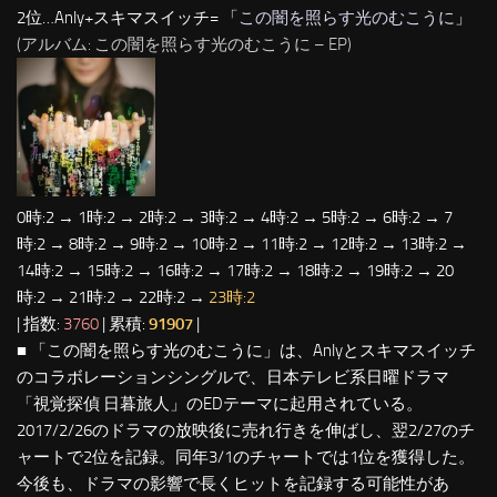
2位…Anly+スキマスイッチ= 「
この闇を照らす光のむこうに
」
(アルバム: この闇を照らす光のむこうに – EP)
0時:2 → 1時:2 → 2時:2 → 3時:2 → 4時:2 → 5時:2 → 6時:2 → 7
時:2 → 8時:2 → 9時:2 → 10時:2 → 11時:2 → 12時:2 → 13時:2 →
14時:2 → 15時:2 → 16時:2 → 17時:2 → 18時:2 → 19時:2 → 20
時:2 → 21時:2 → 22時:2 →
23時:2
| 指数:
3760
| 累積:
91907
|
■ 「この闇を照らす光のむこうに」は、Anlyとスキマスイッチ
のコラボレーションシングルで、日本テレビ系日曜ドラマ
「視覚探偵 日暮旅人」のEDテーマに起用されている。
2017/2/26のドラマの放映後に売れ行きを伸ばし、翌2/27のチ
ャートで2位を記録。同年3/1のチャートでは1位を獲得した。
今後も、ドラマの影響で長くヒットを記録する可能性があ