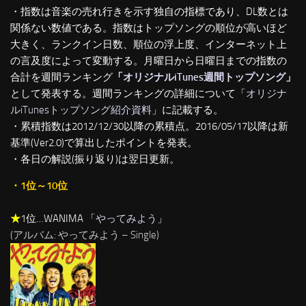
・指数は音楽の売れ行きを示す独自の指標であり、DL数とは
関係ない数値である。指数はトップソングの順位が高いほど
大きく、ランクイン日数、順位の浮上度、インターネット上
の言及度によって変動する。月曜日から日曜日までの指数の
合計を週間ランキング
「
オリジナルiTunes週間トップソング
」
として発表する。週間ランキングの詳細について「
オリジナ
ルiTunesトップソング紹介資料
」に記載する。
・累積指数は2012/12/30以降の累積点。2016/05/17以降は新
基準(Ver2.0)で算出したポイントを発表。
・各日の解説(振り返り)は翌日更新。
・1位～10位
★
1位…WANIMA 「
やってみよう
」
(アルバム: やってみよう – Single)