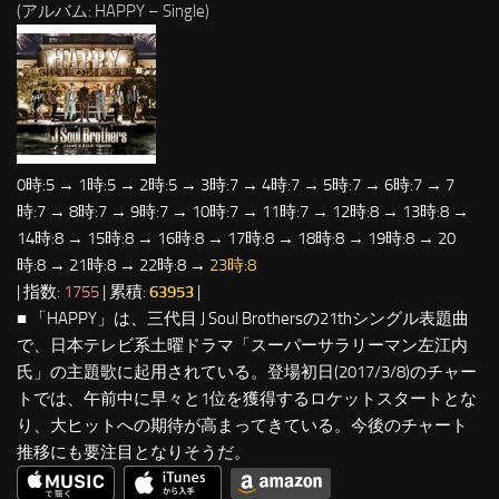
(アルバム: HAPPY – Single)
0時:5 → 1時:5 → 2時:5 → 3時:7 → 4時:7 → 5時:7 → 6時:7 → 7
時:7 → 8時:7 → 9時:7 → 10時:7 → 11時:7 → 12時:8 → 13時:8 →
14時:8 → 15時:8 → 16時:8 → 17時:8 → 18時:8 → 19時:8 → 20
時:8 → 21時:8 → 22時:8 →
23時:8
| 指数:
1755
| 累積:
63953
|
■ 「HAPPY」は、三代目 J Soul Brothersの21thシングル表題曲
で、日本テレビ系土曜ドラマ「スーパーサラリーマン左江内
氏」の主題歌に起用されている。登場初日(2017/3/8)のチャー
トでは、午前中に早々と1位を獲得するロケットスタートとな
り、大ヒットへの期待が高まってきている。今後のチャート
推移にも要注目となりそうだ。