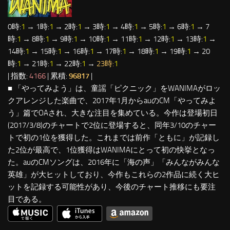
0時:
1
→ 1時:
1
→ 2時:
1
→ 3時:
1
→ 4時:
1
→ 5時:
1
→ 6時:
1
→ 7
時:
1
→ 8時:
1
→ 9時:
1
→ 10時:
1
→ 11時:
1
→ 12時:
1
→ 13時:
1
→
14時:
1
→ 15時:
1
→ 16時:
1
→ 17時:
1
→ 18時:
1
→ 19時:
1
→ 20
時:
1
→ 21時:
1
→ 22時:
1
→
23時:
1
| 指数:
4166
| 累積:
96817
|
■ 「やってみよう」は、童謡「ピクニック」をWANIMAがロッ
クアレンジした楽曲で、2017年1月からauのCM「やってみよ
う」篇でOAされ、大きな注目を集めている。今作は登場初日
(2017/3/8)のチャートで2位に登場すると、同年3/10のチャー
トで初の1位を獲得した。これまでは前作「ともに」が記録し
た2位が最高で、1位獲得はWANIMAにとって初の快挙となっ
た。auのCMソングは、2016年に「海の声」「みんながみんな
英雄」が大ヒットしており、今作もこれらの2作品に続く大ヒ
ットを記録する可能性があり、今後のチャート推移にも要注
目である。