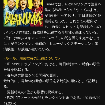
iTunesでは、auのCMソングで注目を
集めるWANIMAの「やってみよう」
が1位を守っており、11日連続の1位
獲得となった。これまでの動向か
ら、過去に大ヒットを記録したauの
CMソング同様に、好成績を記録する可能性が高まっている。
2位にはAnly+スキマスイッチ=の「この闇を照らす光のむこう
に」がランクイン。先週の「ミュージックステーション」出
演以後、好成績が続いている。
<ルール、順位推移の記録について>
・iTunesのトップソングにおける、毎日0時台〜23時台の順位
推移を記録する。
・各時刻の順位を10分間隔で更新。
最終的に、毎時50分時点の順位を各時刻の順位として記録す
る。
・更新時点の1位から順番に掲載する。
・EXPLICITマークの作品もランクイン対象である。(2013/5/19
19:00〜)