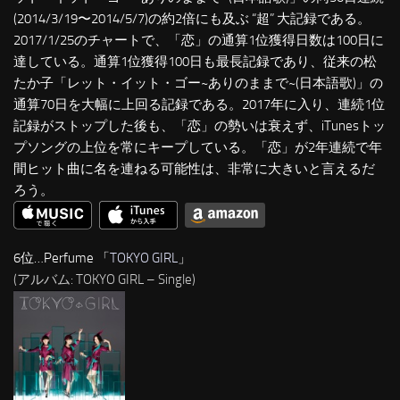
(2014/3/19〜2014/5/7)の約2倍にも及ぶ “超” 大記録である。
2017/1/25のチャートで、「恋」の通算1位獲得日数は100日に
達している。通算1位獲得100日も最長記録であり、従来の松
たか子「レット・イット・ゴー~ありのままで~(日本語歌)」の
通算70日を大幅に上回る記録である。2017年に入り、連続1位
記録がストップした後も、「恋」の勢いは衰えず、iTunesトッ
プソングの上位を常にキープしている。「恋」が2年連続で年
間ヒット曲に名を連ねる可能性は、非常に大きいと言えるだ
ろう。
6位…Perfume 「
TOKYO GIRL
」
(アルバム: TOKYO GIRL – Single)