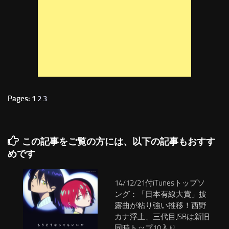
Pages: 1
2
3
この記事をご覧の方には、以下の記事もおすす
めです
14/12/21付iTunesトップソ
ング：「日本有線大賞」披
露曲が粘り強い推移！西野
カナ浮上、三代目JSBは新旧
同時トップ10入り