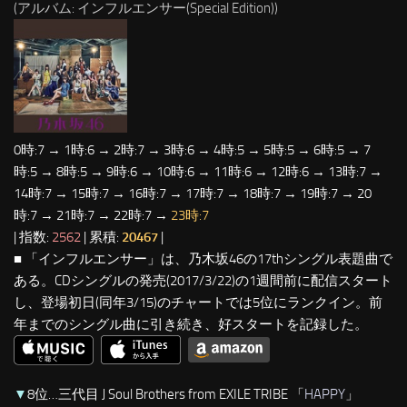
(アルバム: インフルエンサー(Special Edition))
0時:7 → 1時:6 → 2時:7 → 3時:6 → 4時:5 → 5時:5 → 6時:5 → 7
時:5 → 8時:5 → 9時:6 → 10時:6 → 11時:6 → 12時:6 → 13時:7 →
14時:7 → 15時:7 → 16時:7 → 17時:7 → 18時:7 → 19時:7 → 20
時:7 → 21時:7 → 22時:7 →
23時:7
| 指数:
2562
| 累積:
20467
|
■ 「インフルエンサー」は、乃木坂46の17thシングル表題曲で
ある。CDシングルの発売(2017/3/22)の1週間前に配信スタート
し、登場初日(同年3/15)のチャートでは5位にランクイン。前
年までのシングル曲に引き続き、好スタートを記録した。
▼
8位…三代目 J Soul Brothers from EXILE TRIBE 「
HAPPY
」