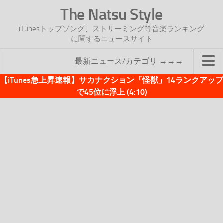
The Natsu Style
iTunesトップソング、ストリーミング等音楽ランキング
に関するニュースサイト
最新ニュース/カテゴリ →→→
【iTunes急上昇速報】サカナクション「怪獣」14ランクアップ
TOP
で45位に浮上 (4:10)
サイトについて
年間ヒット曲ランキング
2016年度特集記事
2017年度特集記事
iTunesトップソング速報
iTunesデイリー
オリジナル週間トップソング
「オリジナルiTunes週間トップソング」紹介資料