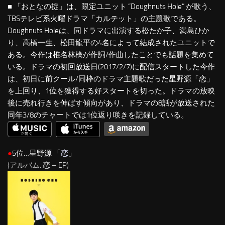
■ 「おとなの掟」は、限定ユニット “Doughnuts Hole” が歌う、
TBSテレビ系火曜ドラマ「カルテット」の主題歌である。
Doughnuts Holeは、同ドラマに出演する松たか子、満島ひか
り、高橋一生、松田龍平の4名によって結成されたユニットで
ある。今作は椎名林檎が作詞/作曲したことでも話題を集めて
いる。ドラマの初回放送日(2017/2/7)に配信スタートした今作
は、初日に前クール/同枠のドラマ主題歌だった星野源「恋」
を上回り、1位を獲得する好スタートを切った。ドラマの放映
後に売れ行きを伸ばす傾向があり、ドラマの8話が放送された
同年3/8のチャートでは1位返り咲きを記録している。
●
5位…星野源 「
恋
」
(アルバム: 恋 – EP)