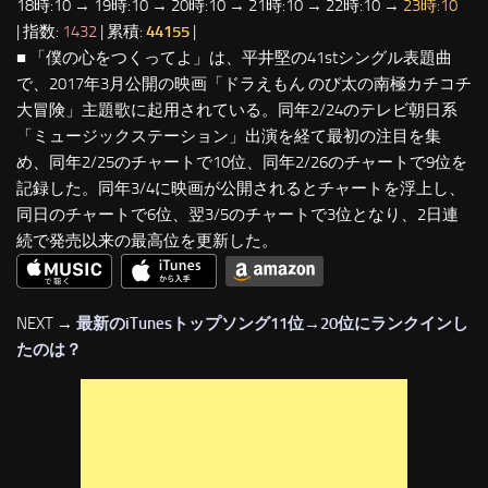
18時:10 → 19時:10 → 20時:10 → 21時:10 → 22時:10 →
23時:10
| 指数:
1432
| 累積:
44155
|
■ 「僕の心をつくってよ」は、平井堅の41stシングル表題曲
で、2017年3月公開の映画「ドラえもん のび太の南極カチコチ
大冒険」主題歌に起用されている。同年2/24のテレビ朝日系
「ミュージックステーション」出演を経て最初の注目を集
め、同年2/25のチャートで10位、同年2/26のチャートで9位を
記録した。同年3/4に映画が公開されるとチャートを浮上し、
同日のチャートで6位、翌3/5のチャートで3位となり、2日連
続で発売以来の最高位を更新した。
NEXT →
最新のiTunesトップソング11位→20位にランクインし
たのは？