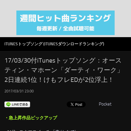
注目カテゴリ
オリジナルiTunes週間トップソング
音楽業界
SMAP
ITUNESトップソング (ITUNESダウンロードランキング)
AKB48
RSS
17/03/30付iTunesトップソング：オース
ティン・マホーン「ダーティ・ワーク」
LINKS
2日連続1位！けもフレEDが2位浮上！
2017/03/31 23:00
Pocket
・急上昇作品ピックアップ