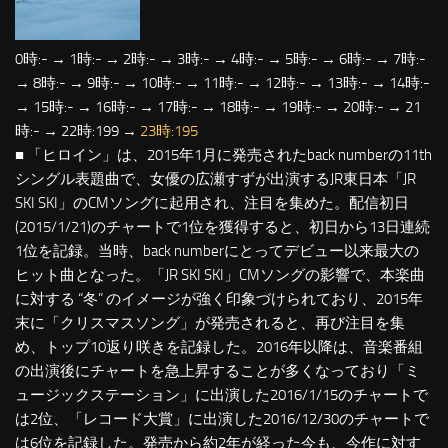
0時:- → 1時:- → 2時:- → 3時:- → 4時:- → 5時:- → 6時:- → 7時:-
→ 8時:- → 9時:- → 10時:- → 11時:- → 12時:- → 13時:- → 14時:-
→ 15時:- → 16時:- → 17時:- → 18時:- → 19時:- → 20時:- → 21
時:- → 22時:199 →
23時:195
■ 「ヒロイン」は、2015年1月に発売されたback numberの11th
シングル表題曲で、女優の広瀬すずが出演するJR東日本「JR
SKI SKI」のCMソングに起用され、注目を集めた。配信初日
(2015/1/21)のチャートで1位を獲得すると、初日から13日連続
1位を記録。当時、back numberにとってデビュー以来最大の
ヒット曲となった。「JR SKI SKI」CMソングの影響で、本楽曲
に対する “冬” のイメージが強く印象づけられており、2015年
末に「クリスマスソング」が発売されると、再び注目を集
め、トップ10返り咲きを記録した。2016年以降は、音楽番組
の出演後にチャートを急上昇することが多くなっており「ミ
ュージックステーション」に出演した2016/1/15のチャートで
は2位、「レコード大賞」に出演した2016/12/30のチャートで
は6位を記録した。発売から約2年が経った今も、今作に対す