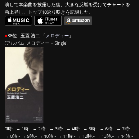
演して本楽曲を披露した後、大きな反響を受けてチャートを
急上昇し、トップ10返り咲きを記録した。
●
38位…玉置 浩二 「
メロディー
」
(アルバム: メロディー – Single)
0時:- → 1時:- → 2時:- → 3時:- → 4時:- → 5時:- → 6時:- → 7時:-
→ 8時:- → 9時:- → 10時:- → 11時:- → 12時:- → 13時:- → 14時:-