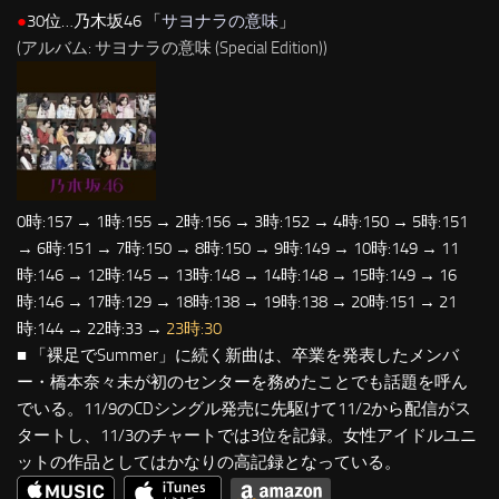
●
30位…乃木坂46 「
サヨナラの意味
」
(アルバム: サヨナラの意味 (Special Edition))
0時:157 → 1時:155 → 2時:156 → 3時:152 → 4時:150 → 5時:151
→ 6時:151 → 7時:150 → 8時:150 → 9時:149 → 10時:149 → 11
時:146 → 12時:145 → 13時:148 → 14時:148 → 15時:149 → 16
時:146 → 17時:129 → 18時:138 → 19時:138 → 20時:151 → 21
時:144 → 22時:33 →
23時:30
■ 「裸足でSummer」に続く新曲は、卒業を発表したメンバ
ー・橋本奈々未が初のセンターを務めたことでも話題を呼ん
でいる。11/9のCDシングル発売に先駆けて11/2から配信がス
タートし、11/3のチャートでは3位を記録。女性アイドルユニ
ットの作品としてはかなりの高記録となっている。