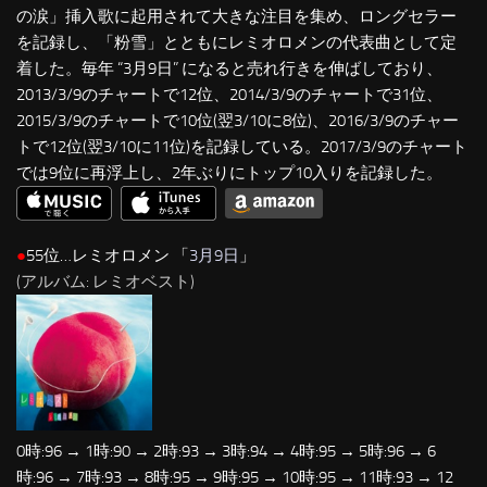
の涙」挿入歌に起用されて大きな注目を集め、ロングセラー
を記録し、「粉雪」とともにレミオロメンの代表曲として定
着した。毎年 “3月9日” になると売れ行きを伸ばしており、
2013/3/9のチャートで12位、2014/3/9のチャートで31位、
2015/3/9のチャートで10位(翌3/10に8位)、2016/3/9のチャー
トで12位(翌3/10に11位)を記録している。2017/3/9のチャート
では9位に再浮上し、2年ぶりにトップ10入りを記録した。
●
55位…レミオロメン 「
3月9日
」
(アルバム: レミオベスト)
0時:96 → 1時:90 → 2時:93 → 3時:94 → 4時:95 → 5時:96 → 6
時:96 → 7時:93 → 8時:95 → 9時:95 → 10時:95 → 11時:93 → 12