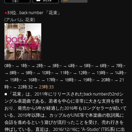
●
33位…back number 「
花束
」
(アルバム: 花束)
0時:- → 1時:- → 2時:- → 3時:- → 4時:- → 5時:- → 6時:- → 7時:-
→ 8時:- → 9時:- → 10時:- → 11時:- → 12時:- → 13時:- → 14時:-
→ 15時:- → 16時:- → 17時:- → 18時:- → 19時:- → 20時:- → 21
時:- → 22時:32 →
23時:33
■ 「花束」は、2011年にリリースされたback numberの2ndシ
ングル表題曲である。若者を中心に非常に大きな支持を得て
おり、発売から5年が経過した2016年もロングセラーが続いて
いる。2015年以降は、カップルがLINE等で本楽曲の歌詞風に
会話を進めるという遊びが流行ったことを受け、売れ行きを
伸ばしている。直近は、2016/12/16に “A-Studio” (TBS系) に出