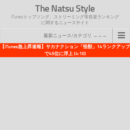
The Natsu Style
iTunesトップソング、ストリーミング等音楽ランキング
に関するニュースサイト
最新ニュース/カテゴリ →→→
【iTunes急上昇速報】サカナクション「怪獣」14ランクアップ
TOP
で45位に浮上 (4:10)
サイトについて
年間ヒット曲ランキング
2016年度特集記事
2017年度特集記事
iTunesトップソング速報
iTunesデイリー
オリジナル週間トップソング
「オリジナルiTunes週間トップソング」紹介資料