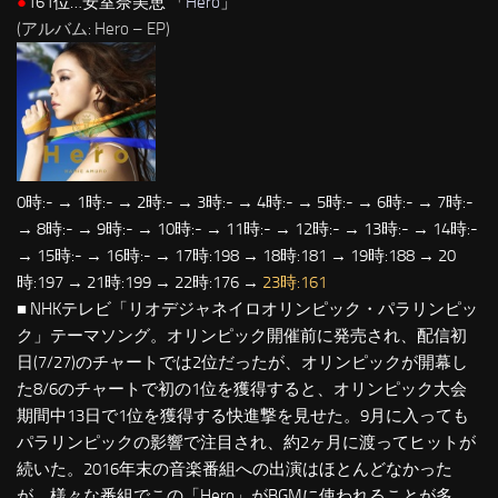
●
161位…安室奈美恵 「
Hero
」
(アルバム: Hero – EP)
0時:- → 1時:- → 2時:- → 3時:- → 4時:- → 5時:- → 6時:- → 7時:-
→ 8時:- → 9時:- → 10時:- → 11時:- → 12時:- → 13時:- → 14時:-
→ 15時:- → 16時:- → 17時:198 → 18時:181 → 19時:188 → 20
時:197 → 21時:199 → 22時:176 →
23時:161
■ NHKテレビ「リオデジャネイロオリンピック・パラリンピッ
ク」テーマソング。オリンピック開催前に発売され、配信初
日(7/27)のチャートでは2位だったが、オリンピックが開幕し
た8/6のチャートで初の1位を獲得すると、オリンピック大会
期間中13日で1位を獲得する快進撃を見せた。9月に入っても
パラリンピックの影響で注目され、約2ヶ月に渡ってヒットが
続いた。2016年末の音楽番組への出演はほとんどなかった
が、様々な番組でこの「Hero」がBGMに使われることが多