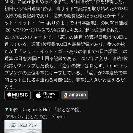
MIX)」に記録を止められるまで、94日連続で1位を獲得した。
初日から94日連続1位は、当サイトで記録を取り始めた2013年
以降の最長記録であり、従来の最長記録だった松たか子「レ
ット・イット・ゴー~ありのままで~(日本語歌)」の同50日連続
(2014/3/19〜2014/5/7)の約2倍にも及ぶ “超” 大記録である。
2017/1/25のチャートで、「恋」の通算1位獲得日数は100日に
達している。通算1位獲得100日も最長記録であり、従来の松
たか子「レット・イット・ゴー~ありのままで~(日本語歌)」の
通算70日を大幅に上回る記録である。2017年に入り、連続1位
記録がストップした後も、「恋」の勢いは衰えず、iTunesトッ
プソングの上位を常にキープしている。「恋」が2年連続で年
間ヒット曲に名を連ねる可能性は、非常に大きいと言えるだ
ろう。
▼
10位…Doughnuts Hole 「
おとなの掟
」
(アルバム: おとなの掟 – Single)