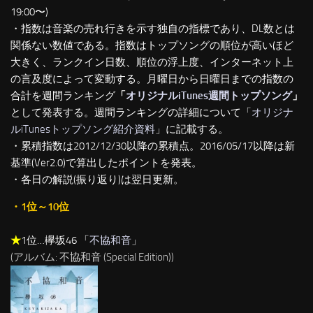
19:00〜)
・指数は音楽の売れ行きを示す独自の指標であり、DL数とは
関係ない数値である。指数はトップソングの順位が高いほど
大きく、ランクイン日数、順位の浮上度、インターネット上
の言及度によって変動する。月曜日から日曜日までの指数の
合計を週間ランキング
「
オリジナルiTunes週間トップソング
」
として発表する。週間ランキングの詳細について「
オリジナ
ルiTunesトップソング紹介資料
」に記載する。
・累積指数は2012/12/30以降の累積点。2016/05/17以降は新
基準(Ver2.0)で算出したポイントを発表。
・各日の解説(振り返り)は翌日更新。
・1位～10位
★
1位…欅坂46 「
不協和音
」
(アルバム: 不協和音 (Special Edition))