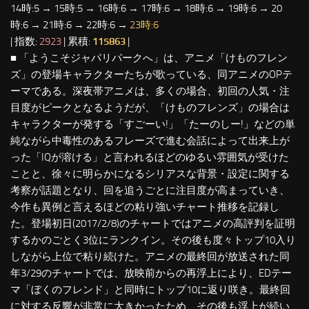
14時:5 → 15時:5 → 16時:6 → 17時:6 → 18時:6 → 19時:6 → 20
時:6 → 21時:6 → 22時:6 →
23時:6
| 指数:
2923
| 累積:
115863
|
■ 「ようこそジャパリパークへ」は、アニメ「けものフレン
ズ」の登場キャラクターたちが歌っている、同アニメのOPテ
ーマである。深夜帯アニメは、多くの場合、初回の人気・注
目度がピークとなるようだが、「けものフレンズ」の場合は
キャラクターが発する
「すごーい!」「たーのしー!」
などの単
純ながら中毒性のあるフレーズで進む会話によって出来上が
った
「IQが溶ける」
と言われるほどのゆるい雰囲気が受けた
ことと、徐々に明らかになるシリアスな背景・設定に関する
考察が話題となり、回を追うごとに注目度が高まっていき、
今作も異例と言えるほどの粘り強いチャート推移を記録し
た。登場初日(2017/2/8)のチャートではアニメの高評判を証明
するかのごとく3位にランクイン。その後も度々トップ10入り
しながら上位で粘り続けた。アニメの最終回が放送された同
年3/29のチャートでは、放映前からの再浮上により、EDテー
マ「ぼくのフレンド」と同時にトップ10に返り咲き。最終回
に対する反響が非常に大きかったため、その後も浮上が続い