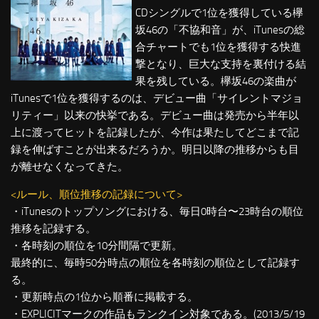
CDシングルで1位を獲得している欅
坂46の「不協和音」が、iTunesの総
合チャートでも1位を獲得する快進
撃となり、巨大な支持を裏付ける結
果を残している。欅坂46の楽曲が
iTunesで1位を獲得するのは、デビュー曲「サイレントマジョ
リティー」以来の快挙である。デビュー曲は発売から半年以
上に渡ってヒットを記録したが、今作は果たしてどこまで記
録を伸ばすことが出来るだろうか。明日以降の推移からも目
が離せなくなってきた。
<ルール、順位推移の記録について>
・iTunesのトップソングにおける、毎日0時台〜23時台の順位
推移を記録する。
・各時刻の順位を10分間隔で更新。
最終的に、毎時50分時点の順位を各時刻の順位として記録す
る。
・更新時点の1位から順番に掲載する。
・EXPLICITマークの作品もランクイン対象である。(2013/5/19