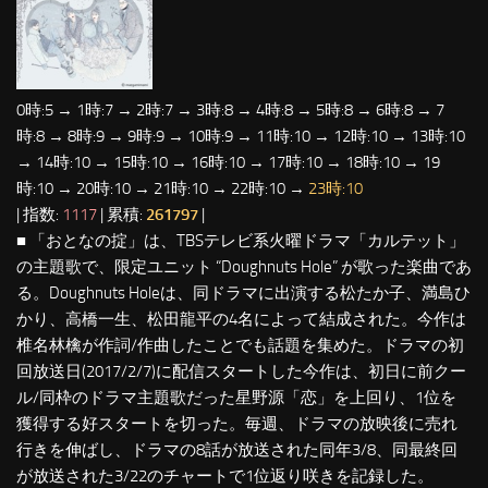
0時:5 → 1時:7 → 2時:7 → 3時:8 → 4時:8 → 5時:8 → 6時:8 → 7
時:8 → 8時:9 → 9時:9 → 10時:9 → 11時:10 → 12時:10 → 13時:10
→ 14時:10 → 15時:10 → 16時:10 → 17時:10 → 18時:10 → 19
時:10 → 20時:10 → 21時:10 → 22時:10 →
23時:10
| 指数:
1117
| 累積:
261797
|
■ 「おとなの掟」は、TBSテレビ系火曜ドラマ「カルテット」
の主題歌で、限定ユニット “Doughnuts Hole” が歌った楽曲であ
る。Doughnuts Holeは、同ドラマに出演する松たか子、満島ひ
かり、高橋一生、松田龍平の4名によって結成された。今作は
椎名林檎が作詞/作曲したことでも話題を集めた。ドラマの初
回放送日(2017/2/7)に配信スタートした今作は、初日に前クー
ル/同枠のドラマ主題歌だった星野源「恋」を上回り、1位を
獲得する好スタートを切った。毎週、ドラマの放映後に売れ
行きを伸ばし、ドラマの8話が放送された同年3/8、同最終回
が放送された3/22のチャートで1位返り咲きを記録した。