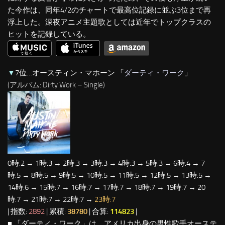
た今作は、同年4/2のチャートで最高位記録に並ぶ3位まで再
浮上した。深夜アニメ主題歌としては近年でトップクラスの
ヒットを記録している。
▼
7位…オースティン・マホーン 「
ダーティ・ワーク
」
(アルバム: Dirty Work – Single)
0時:2 → 1時:3 → 2時:3 → 3時:3 → 4時:3 → 5時:3 → 6時:4 → 7
時:5 → 8時:5 → 9時:5 → 10時:5 → 11時:5 → 12時:5 → 13時:5 →
14時:6 → 15時:7 → 16時:7 → 17時:7 → 18時:7 → 19時:7 → 20
時:7 → 21時:7 → 22時:7 →
23時:7
| 指数:
2892
| 累積:
38780
| 合算:
114823
|
■ 「ダーティ・ワーク」は、アメリカ出身の男性歌手オーステ