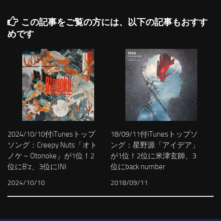
この記事をご覧の方には、以下の記事もおすす
めです
2024/10/10付iTunesトップ
18/09/11付iTunesトップソ
ソング：Creepy Nuts「オト
ング：星野源「アイデア」
ノケ – Otonoke」が1位！2
が1位！2位に米津玄師、3
位にB’z、3位にINI
位にback number
2024/10/10
2018/09/11