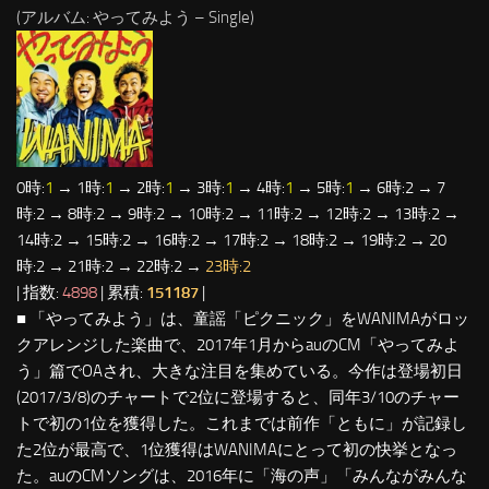
(アルバム: やってみよう – Single)
0時:
1
→ 1時:
1
→ 2時:
1
→ 3時:
1
→ 4時:
1
→ 5時:
1
→ 6時:2 → 7
時:2 → 8時:2 → 9時:2 → 10時:2 → 11時:2 → 12時:2 → 13時:2 →
14時:2 → 15時:2 → 16時:2 → 17時:2 → 18時:2 → 19時:2 → 20
時:2 → 21時:2 → 22時:2 →
23時:2
| 指数:
4898
| 累積:
151187
|
■ 「やってみよう」は、童謡「ピクニック」をWANIMAがロッ
クアレンジした楽曲で、2017年1月からauのCM「やってみよ
う」篇でOAされ、大きな注目を集めている。今作は登場初日
(2017/3/8)のチャートで2位に登場すると、同年3/10のチャー
トで初の1位を獲得した。これまでは前作「ともに」が記録し
た2位が最高で、1位獲得はWANIMAにとって初の快挙となっ
た。auのCMソングは、2016年に「海の声」「みんながみんな