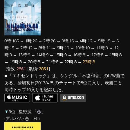
0時:185 → 1時:26 → 2時:26 → 3時:16 → 4時:16 → 5時:15 → 6
時:15 → 7時:12 → 8時:11 → 9時:10 → 10時:10 → 11時:9 → 12
時:9 → 13時:9 → 14時:9 → 15時:9 → 16時:8 → 17時:8 → 18時:8
→ 19時:8 → 20時:8 → 21時:8 → 22時:8 →
23時:8
| 指数:
2861
| 累積:
2861
|
■ 「エキセントリック」は、シングル「不協和音」のC/W曲で
ある。登場初日(2017/4/5)のチャートで8位に入り、表題曲と
同時トップ10入りを記録した。
▼
9位…星野源 「
恋
」
(アルバム: 恋 – EP)