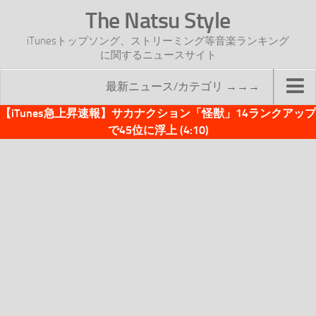
The Natsu Style
iTunesトップソング、ストリーミング等音楽ランキング
に関するニュースサイト
最新ニュース/カテゴリ →→→
【iTunes急上昇速報】サカナクション「怪獣」14ランクアップ
TOP
で45位に浮上 (4:10)
サイトについて
年間ヒット曲ランキング
2016年度特集記事
2017年度特集記事
iTunesトップソング速報
iTunesデイリー
オリジナル週間トップソング
「オリジナルiTunes週間トップソング」紹介資料