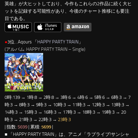
英雄」が大ヒットしており、今作もこれらの2作品に続く大ヒ
ットを記録する可能性があり、今後のチャート推移にも要注
目である。
●
3位…Aqours 「
HAPPY PARTY TRAIN
」
(アルバム: HAPPY PARTY TRAIN – Single)
0時:139 → 1時:8 → 2時:8 → 3時:6 → 4時:6 → 5時:6 → 6時:3 → 7
時:3 → 8時:3 → 9時:3 → 10時:3 → 11時:3 → 12時:3 → 13時:3 →
14時:3 → 15時:3 → 16時:3 → 17時:3 → 18時:3 → 19時:3 → 20
時:3 → 21時:3 → 22時:3 →
23時:3
| 指数:
5699
| 累積:
5699
|
■ 「HAPPY PARTY TRAIN」は、アニメ「ラブライブ!サンシャ