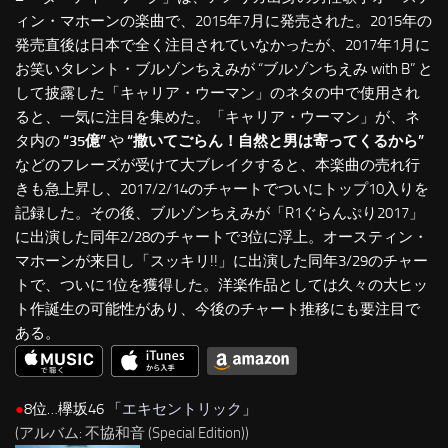
ィン・マホーンの楽曲で、2015年7月に発売された。2015年の
発売直後は日本で全く注目されていなかったが、2017年1月に
お笑いタレント・ブルゾンちえみが “ブルゾンちえみ with B” と
して披露した「キャリア・ウーマン」のネタの中で使用され
ると、一気に注目を集めた。「キャリア・ウーマン」が、ネ
タ内の
“35億”
や
“撒いてごらん！自然と男は寄ってくるから”
などのフレーズが受けて大ブレイクすると、本楽曲の売れ行
きも急上昇し、2017/2/14のチャートでついにトップ10入りを
記録した。その後、ブルゾンちえみが「R1ぐらんぷり2017」
に出演した同年2/28のチャートで3位に浮上。オースティン・
マホーンが来日し「スッキリ!!」に出演した同年3/29のチャー
トで、ついに1位を獲得した。洋楽作品としては久々の大ヒッ
ト作誕生の可能性があり、今後のチャート推移にも要注目で
ある。
●
8位…欅坂46 「
エキセントリック
」
(アルバム: 不協和音 (Special Edition))