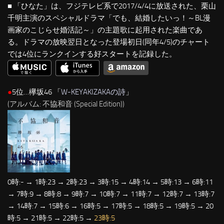
■ 「ひなた」は、フジテレビ系で2017/4/4に放送された、栗山
千明主演のスペシャルドラマ「でも、結婚したいっ！～BL漫
画家のこじらせ婚活記～」の主題歌に起用された楽曲であ
る。ドラマの放映翌日となった登場初日(同年4/5)のチャート
では4位にランクインする好スタートを記録した。
●
5位…欅坂46 「
W-KEYAKIZAKAの詩
」
(アルバム: 不協和音 (Special Edition))
0時:- → 1時:23 → 2時:23 → 3時:15 → 4時:14 → 5時:13 → 6時:11
→ 7時:9 → 8時:8 → 9時:7 → 10時:7 → 11時:7 → 12時:7 → 13時:7
→ 14時:7 → 15時:6 → 16時:5 → 17時:5 → 18時:5 → 19時:5 → 20
時:5 → 21時:5 → 22時:5 →
23時:5