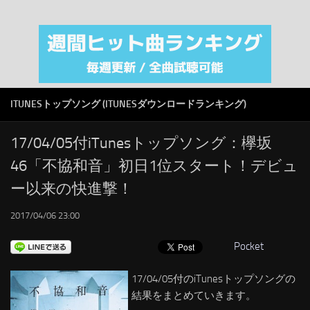
注目カテゴリ
オリジナルiTunes週間トップソング
音楽業界
SMAP
ITUNESトップソング (ITUNESダウンロードランキング)
AKB48
RSS
17/04/05付iTunesトップソング：欅坂
46「不協和音」初日1位スタート！デビュ
LINKS
ー以来の快進撃！
2017/04/06 23:00
Pocket
17/04/05付のiTunesトップソングの
結果をまとめていきます。