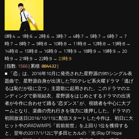
0時:4 → 1時:6 → 2時:6 → 3時:7 → 4時:7 → 5時:7 → 6時:7 → 7
時:7 → 8時:7 → 9時:8 → 10時:8 → 11時:8 → 12時:8 → 13時:8 →
14時:8 → 15時:8 → 16時:9 → 17時:9 → 18時:9 → 19時:9 → 20
時:9 → 21時:9 → 22時:9 →
23時:9
| 指数:
1566
| 累積:
884432
|
■ 「恋」は、2016年10月に発売された星野源の9thシングル表
題曲で、星野源自身が出演したTBSテレビ系火曜ドラマ「逃げ
るは恥だが役に立つ」主題歌に起用された。このドラマのエ
ンディングで新垣結衣、星野源をはじめとするドラマの出演
者が今作に合わせて踊る “恋ダンス” が、視聴者を中心に大ブ
ームとなり、楽曲の売れ行きを強力に後押しした。ドラマの
初回放送日(2016/10/11)に配信スタートした今作は、初日に大
ヒット中のRADWIMPS「前前前世」を上回り1位を獲得する
と、翌年の2017/1/12に宇多田ヒカルの「光 (Ray Of Hope