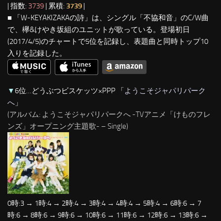
| 指数:
3739
| 累積:
3739
|
■ 「W-KEYAKIZAKAの詩」は、シングル「不協和音」のC/W曲
で、欅&けやき坂組のユニットが歌っている。登場初日
(2017/4/5)のチャートで5位を記録し、表題曲と同時トップ10
入りを記録した。
▼
6位…どうぶつビスケッツ×PPP 「
ようこそジャパリパーク
へ
」
(アルバム: ようこそジャパリパークへ -TVアニメ「けものフレ
ンズ」オープニング主題歌- – Single)
0時:3 → 1時:4 → 2時:4 → 3時:4 → 4時:4 → 5時:4 → 6時:6 → 7
時:6 → 8時:6 → 9時:6 → 10時:6 → 11時:6 → 12時:6 → 13時:6 →