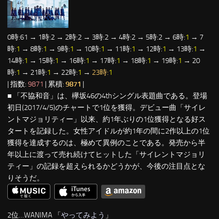
0時:61 → 1時:2 → 2時:2 → 3時:2 → 4時:2 → 5時:2 → 6時:
1
→ 7
時:
1
→ 8時:
1
→ 9時:
1
→ 10時:
1
→ 11時:
1
→ 12時:
1
→ 13時:
1
→
14時:
1
→ 15時:
1
→ 16時:
1
→ 17時:
1
→ 18時:
1
→ 19時:
1
→ 20
時:
1
→ 21時:
1
→ 22時:
1
→
23時:
1
| 指数:
9871
| 累積:
9871
|
■ 「不協和音」は、欅坂46の4thシングル表題曲である。登場
初日(2017/4/5)のチャートで1位を獲得。デビュー曲「サイレ
ントマジョリティー」以来、約1年ぶりの1位獲得となる好ス
タートを記録した。女性アイドルが約1年の間に2作以上の1位
獲得を達成するのは、極めて異例のことである。発売から半
年以上に渡って売れ続けてヒットした「サイレントマジョリ
ティー」の記録を超えられるかどうかが、今後の注目点とな
りそうだ。
2位…WANIMA 「
やってみよう
」