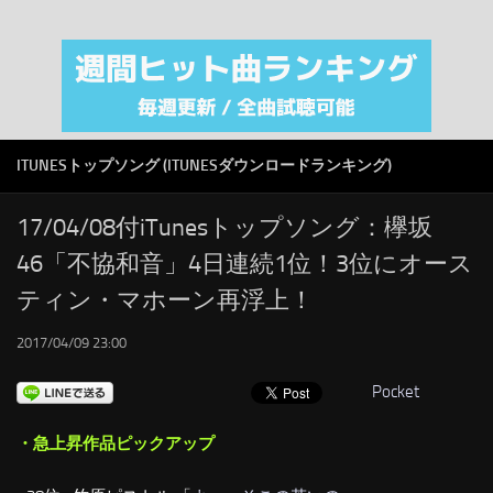
注目カテゴリ
オリジナルiTunes週間トップソング
音楽業界
SMAP
ITUNESトップソング (ITUNESダウンロードランキング)
AKB48
RSS
17/04/08付iTunesトップソング：欅坂
46「不協和音」4日連続1位！3位にオース
LINKS
ティン・マホーン再浮上！
2017/04/09 23:00
Pocket
・急上昇作品ピックアップ