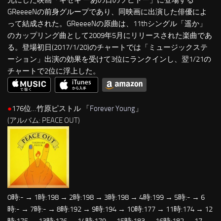
GReeeeNの前身グループであり、同映画に出演した俳優によ
って結成された。GReeeeNの原曲は、11thシングル「遥か」
のカップリング曲として2009年5月にリリースされた楽曲であ
る。登場初日(2017/1/20)のチャートでは「ミュージックステ
ーション」出演の効果を受けて3位にランクインし、翌1/21の
チャートで2位に浮上した。
●
176位…竹原ピストル 「
Forever Young
」
(アルバム: PEACE OUT)
0時:- → 1時:198 → 2時:198 → 3時:198 → 4時:199 → 5時:- → 6
時:- → 7時:- → 8時:192 → 9時:194 → 10時:177 → 11時:174 → 12
時:175 → 13時:176 → 14時:179 → 15時:183 → 16時:182 → 17