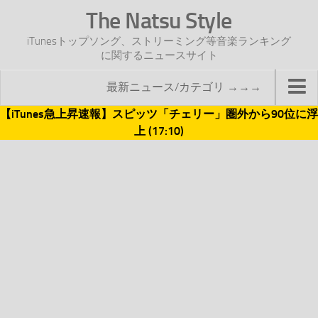
The Natsu Style
iTunesトップソング、ストリーミング等音楽ランキング
に関するニュースサイト
最新ニュース/カテゴリ →→→
【iTunes急上昇速報】スピッツ「チェリー」圏外から90位に浮
TOP
上 (17:10)
サイトについて
年間ヒット曲ランキング
2016年度特集記事
2017年度特集記事
iTunesトップソング速報
iTunesデイリー
オリジナル週間トップソング
「オリジナルiTunes週間トップソング」紹介資料