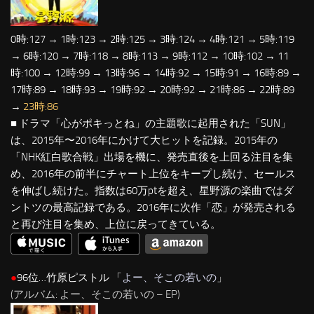
0時:127 → 1時:123 → 2時:125 → 3時:124 → 4時:121 → 5時:119
→ 6時:120 → 7時:118 → 8時:113 → 9時:112 → 10時:102 → 11
時:100 → 12時:99 → 13時:96 → 14時:92 → 15時:91 → 16時:89 →
17時:89 → 18時:93 → 19時:92 → 20時:92 → 21時:86 → 22時:89
→
23時:86
■ ドラマ「心がポキっとね」の主題歌に起用された「SUN」
は、2015年〜2016年にかけて大ヒットを記録。2015年の
「NHK紅白歌合戦」出場を機に、発売直後を上回る注目を集
め、2016年の前半にチャート上位をキープし続け、セールス
を伸ばし続けた。指数は60万ptを超え、星野源の楽曲ではダ
ントツの最高記録である。2016年に次作「恋」が発売される
と再び注目を集め、上位に戻ってきている。
●
96位…竹原ピストル 「
よー、そこの若いの
」
(アルバム: よー、そこの若いの – EP)