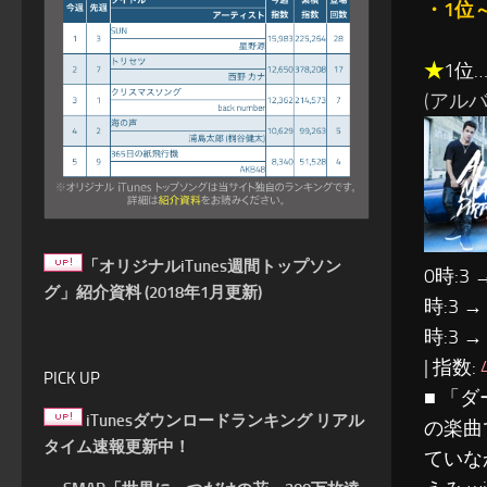
・1位
★
1位
(アルバム:
「オリジナルiTunes週間トップソン
0時:3 
グ」紹介資料 (2018年1月更新)
時:3 →
時:3 →
| 指数:
PICK UP
■ 「
iTunesダウンロードランキング リアル
の楽曲
タイム速報更新中！
ていな