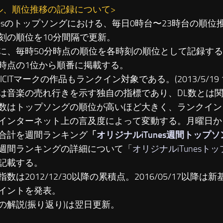
ル、順位推移の記録について>
unesのトップソングにおける、毎日0時台〜23時台の順
刻の順位を10分間隔で更新。
に、毎時50分時点の順位を各時刻の順位として記録す
時点の1位から順番に掲載する。
LICITマークの作品もランクイン対象である。(2013/5/19 19
は音楽の売れ行きを示す独自の指標であり、DL数とは
数はトップソングの順位が高いほど大きく、ランクイン
インターネット上の言及度によって変動する。月曜日か
合計を週間ランキング
「
オリジナルiTunes週間トップ
週間ランキングの詳細について「
オリジナルiTunesト
記載する。
数は2012/12/30以降の累積点。2016/05/17以降は新基準
イントを発表。
の解説(振り返り)は翌日更新。