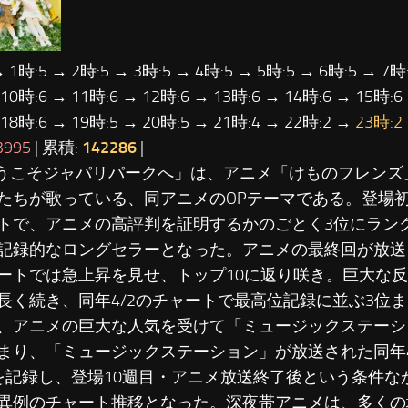
→ 1時:5 → 2時:5 → 3時:5 → 4時:5 → 5時:5 → 6時:5 → 7時:
 10時:6 → 11時:6 → 12時:6 → 13時:6 → 14時:6 → 15時:6
 18時:6 → 19時:5 → 20時:5 → 21時:4 → 22時:2 →
23時:2
3995
| 累積:
142286
|
ようこそジャパリパークへ」は、アニメ「けものフレンズ
たちが歌っている、同アニメのOPテーマである。登場初日(2
トで、アニメの高評判を証明するかのごとく3位にラン
記録的なロングセラーとなった。アニメの最終回が放送さ
ートでは急上昇を見せ、トップ10に返り咲き。巨大な
長く続き、同年4/2のチャートで最高位記録に並ぶ3位
、アニメの巨大な人気を受けて「ミュージックステーシ
まり、「ミュージックステーション」が放送された同年4
を記録し、登場10週目・アニメ放送終了後という条件な
異例のチャート推移となった。深夜帯アニメは、多くの