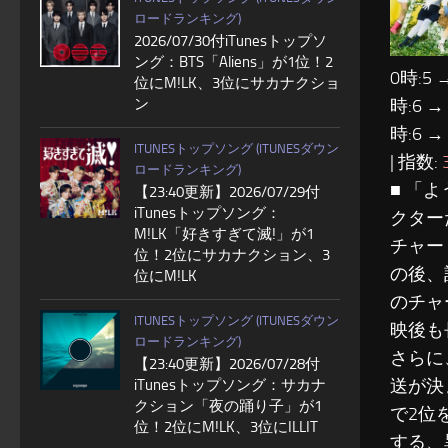
ロードランキング)
2026/07/30付iTunesトップソ
ング：BTS「Aliens」が1位！2
0時:5 
位にM!LK、3位にサカナクショ
ン
時:6 →
時:6 →
ITUNESトップソング (ITUNESダウン
| 指数:
ロードランキング)
■ 「
【23:40更新】2026/07/29付
iTunesトップソング：
クター
M!LK「好きすぎて滅!」が1
チャー
位！2位にサカナクション、3
の後、
位にM!LK
のチャ
ITUNESトップソング (ITUNESダウン
映後も
ロードランキング)
さらに
【23:40更新】2026/07/28付
送が決
iTunesトップソング：サカナ
クション「夜の踊り子」が1
で2位
位！2位にM!LK、3位にILLIT
する、