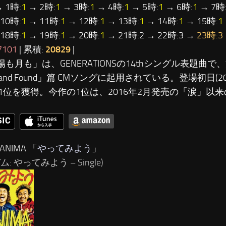
 1時:
1
→ 2時:
1
→ 3時:
1
→ 4時:
1
→ 5時:
1
→ 6時:
1
→ 7時
10時:
1
→ 11時:
1
→ 12時:
1
→ 13時:
1
→ 14時:
1
→ 15時:
1
18時:
1
→ 19時:
1
→ 20時:
1
→ 21時:2 → 22時:3 →
23時:3
7101
| 累積:
20829
|
太陽も月も」は、GENERATIONSの14thシングル表題曲
t and Found」篇 CMソングに起用されている。登場初日(20
1位を獲得。今作の1位は、2016年2月発売の「涙」以
ANIMA 「
やってみよう
」
: やってみよう – Single)