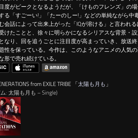
目度がピークとなるようだが、「けものフレンズ」の場
する
「すごーい!」「たーのしー!」
などの単純ながら中
む会話によって出来上がった
「IQが溶ける」
と言われる
受けたことと、徐々に明らかになるシリアスな背景・設
となり、回を追うごとに注目度が高まっていき、放送終
題性を保っている。今作は、このようなアニメの人気の
な形で売れ続けている。
ERATIONS from EXILE TRIBE 「
太陽も月も
」
: 太陽も月も – Single)