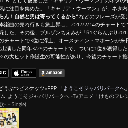
with B” として披露した「キャリア・ウーマン」のネタ
気に注目を集めた。「キャリア・ウーマン」が、ネタ
らん！自然と男は寄ってくるから”
などのフレーズが受
本楽曲の売れ行きも急上昇し、2017/2/14のチャートで
録した。その後、ブルゾンちえみが「R1ぐらんぷり201
28のチャートで3位に浮上。オースティン・マホーンが来
」に出演した同年3/29のチャートで、ついに1位を獲得し
々の大ヒット作誕生の可能性があり、今後のチャート推
どうぶつビスケッツ×PPP 「
ようこそジャパリパークへ
バム: ようこそジャパリパークへ -TVアニメ「けものフ
 – Single)