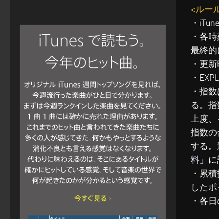
<ルー
・iT
・各時
最終的
・更新
・EXP
・指数
る。指
上度、
指数の
する。
料
」に
・累積指
したポ
・各日