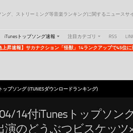
ップソング、ストリーミング等音楽ランキングに関するニュースサ
iTunesトップソング速報
注目カテゴリ
RSS
LIN
es急上昇速報】サカナクション「怪獣」14ランクアップで45位に浮上 
ESトップソング (ITUNESダウンロードランキング)
/04/14付iTunesトップソ
出演のどうぶつビスケッツ×P