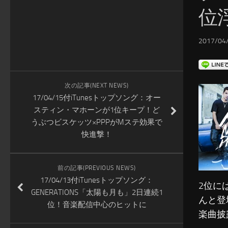
位
2017/04/
次の記事(NEXT NEWS)
17/04/15付iTunesトップソング：オー
スティン・マホーンが1位キープ！ど
うぶつビスケッツ×PPPがMステ効果で
快進撃！
前の記事(PREVIOUS NEWS)
17/04/13付iTunesトップソング：
2位に
GENERATIONS「太陽も月も」2日連続1
んと登
位！音楽配信中心のヒットに
楽曲披