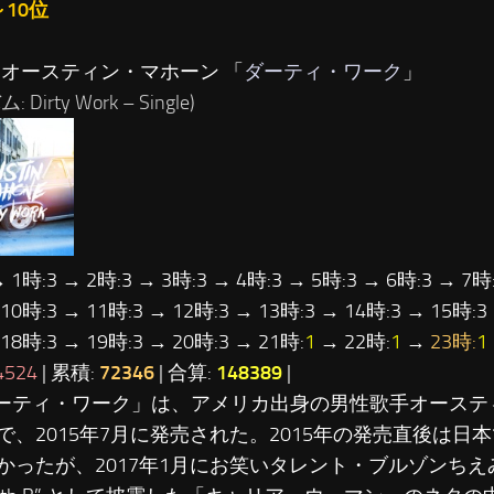
～10位
…オースティン・マホーン 「
ダーティ・ワーク
」
 Dirty Work – Single)
→ 1時:3 → 2時:3 → 3時:3 → 4時:3 → 5時:3 → 6時:3 → 7時:
 10時:3 → 11時:3 → 12時:3 → 13時:3 → 14時:3 → 15時:3
 18時:3 → 19時:3 → 20時:3 → 21時:
1
→ 22時:
1
→
23時:
1
4524
| 累積:
72346
| 合算:
148389
|
ダーティ・ワーク」は、アメリカ出身の男性歌手オーステ
で、2015年7月に発売された。2015年の発売直後は日
かったが、2017年1月にお笑いタレント・ブルゾンちえみ