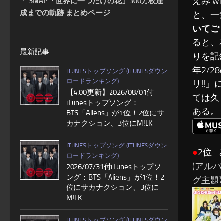
えみ 
・
SMAP「世界に一つだけの花」300万枚達
成までの軌跡 まとめページ
と、一
いてご
ると、
最新記事
りを記
年2/
ITUNESトップソング (ITUNESダウン
ロードランキング)
リ!!
【4:00更新】2026/08/01付
ては久
iTunesトップソング：
ある。
BTS「Aliens」が1位！2位にサ
カナクション、3位にM!LK
ITUNESトップソング (ITUNESダウン
●
2位…
ロードランキング)
(アル
2026/07/31付iTunesトップソ
ング：BTS「Aliens」が1位！2
グ主題歌-
位にサカナクション、3位に
M!LK
ITUNESトップソング (ITUNESダウン