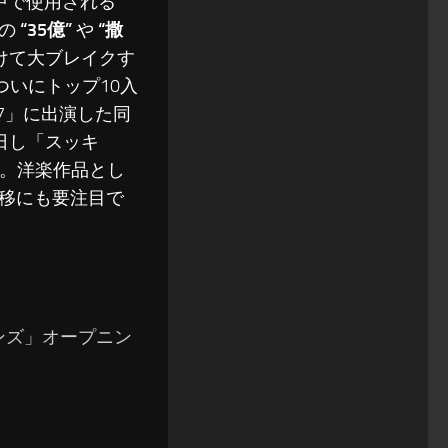
の中で使用される
内の
“35億”
や
“撒
けて大ブレイクす
ついにトップ10入
7」に出演した同
日し「スッキ
た。洋楽作品とし
移にも要注目で
」
レンズ」オープニン