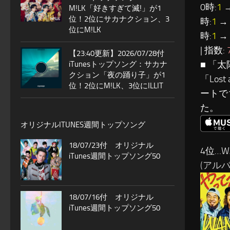
0時:
1
→
M!LK「好きすぎて滅!」が1
位！2位にサカナクション、3
時:
1
→ 
位にM!LK
時:
1
→ 
| 指数:
【23:40更新】2026/07/28付
■ 「
iTunesトップソング：サカナ
クション「夜の踊り子」が1
「Los
位！2位にM!LK、3位にILLIT
ートで
た。
オリジナルITUNES週間トップソング
18/07/23付 オリジナル
4位…W
iTunes週間トップソング50
(アルバム
18/07/16付 オリジナル
iTunes週間トップソング50