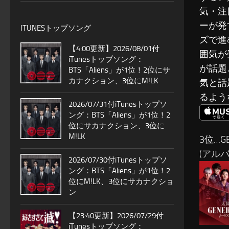
気・注
ーが発
ITUNESトップソング
ズで進
【4:00更新】2026/08/01付
囲気が
iTunesトップソング：
が話題
BTS「Aliens」が1位！2位にサ
カナクション、3位にM!LK
気と話
るよう
2026/07/31付iTunesトップソ
ング：BTS「Aliens」が1位！2
位にサカナクション、3位に
M!LK
3位…GEN
(アルバム
2026/07/30付iTunesトップソ
ング：BTS「Aliens」が1位！2
位にM!LK、3位にサカナクショ
ン
【23:40更新】2026/07/29付
iTunesトップソング：