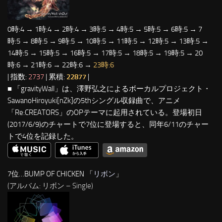
0時:4 → 1時:4 → 2時:4 → 3時:5 → 4時:5 → 5時:5 → 6時:5 → 7
時:5 → 8時:5 → 9時:5 → 10時:5 → 11時:5 → 12時:5 → 13時:5 →
14時:5 → 15時:5 → 16時:5 → 17時:5 → 18時:5 → 19時:5 → 20
時:6 → 21時:6 → 22時:6 →
23時:6
| 指数:
2737
| 累積:
22877
|
■ 「gravityWall」は、澤野弘之によるボーカルプロジェクト・
SawanoHiroyuki[nZk]の5thシングル収録曲で、アニメ
「Re:CREATORS」のOPテーマに起用されている。登場初日
(2017/6/9)のチャートで7位に登場すると、同年6/11のチャー
トで4位を記録した。
7位…BUMP OF CHICKEN 「
リボン
」
(アルバム: リボン – Single)