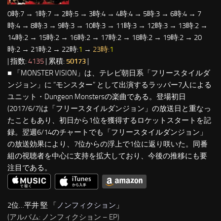
0時:7 → 1時:7 → 2時:5 → 3時:4 → 4時:4 → 5時:3 → 6時:4 → 7
時:4 → 8時:3 → 9時:3 → 10時:3 → 11時:3 → 12時:3 → 13時:2 →
14時:2 → 15時:2 → 16時:2 → 17時:2 → 18時:2 → 19時:2 → 20
時:2 → 21時:2 → 22時:
1
→
23時:
1
| 指数:
4135
| 累積:
50173
|
■ 「MONSTER VISION」は、テレビ朝日系「フリースタイルダ
ンジョン」に “モンスター” として出演するラッパー7人による
ユニット・Dungeon Monstersの楽曲である。登場初日
(2017/6/7)は「フリースタイルダンジョン」の放送日と重なっ
たこともあり、初日から1位を獲得するロケットスタートを記
録。翌週6/14のチャートでも「フリースタイルダンジョン」
の放送効果により、7位からの浮上で1位に返り咲いた。同番
組の視聴者を中心に支持を拡大しており、今後の推移にも要
注目である。
2位…平井 堅 「
ノンフィクション
」
(アルバム: ノンフィクション – EP)