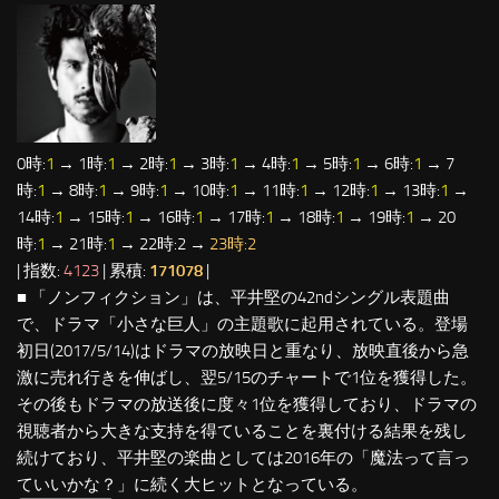
0時:
1
→ 1時:
1
→ 2時:
1
→ 3時:
1
→ 4時:
1
→ 5時:
1
→ 6時:
1
→ 7
時:
1
→ 8時:
1
→ 9時:
1
→ 10時:
1
→ 11時:
1
→ 12時:
1
→ 13時:
1
→
14時:
1
→ 15時:
1
→ 16時:
1
→ 17時:
1
→ 18時:
1
→ 19時:
1
→ 20
時:
1
→ 21時:
1
→ 22時:2 →
23時:2
| 指数:
4123
| 累積:
171078
|
■ 「ノンフィクション」は、平井堅の42ndシングル表題曲
で、ドラマ「小さな巨人」の主題歌に起用されている。登場
初日(2017/5/14)はドラマの放映日と重なり、放映直後から急
激に売れ行きを伸ばし、翌5/15のチャートで1位を獲得した。
その後もドラマの放送後に度々1位を獲得しており、ドラマの
視聴者から大きな支持を得ていることを裏付ける結果を残し
続けており、平井堅の楽曲としては2016年の「魔法って言っ
ていいかな？」に続く大ヒットとなっている。