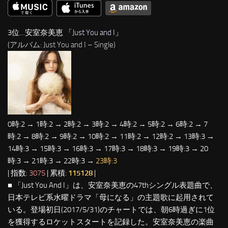
3位…安室奈美恵 「
Just You and I
」
(アルバム: Just You and I – Single)
0時:2 → 1時:2 → 2時:2 → 3時:2 → 4時:2 → 5時:2 → 6時:2 → 7
時:2 → 8時:2 → 9時:2 → 10時:2 → 11時:2 → 12時:2 → 13時:3 →
14時:3 → 15時:3 → 16時:3 → 17時:3 → 18時:3 → 19時:3 → 20
時:3 → 21時:3 → 22時:3 →
23時:3
| 指数:
3075
| 累積:
115128
|
■ 「Just You And I」は、安室奈美恵の47thシングル表題曲で、
日本テレビ系水曜ドラマ「母になる」の主題歌に起用されて
いる。登場初日(2017/5/31)のチャートでは、朝6時過ぎに1位
を獲得するロケットスタートを記録した。安室奈美恵の楽曲