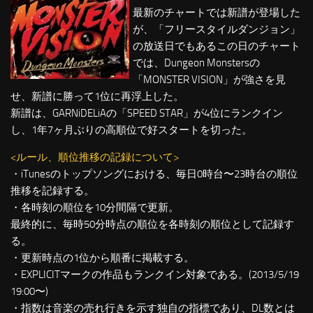
最新のチャートでは新譜が登場した
が、「フリースタイルダンジョン」
の放送日でもあるこの日のチャート
では、Dungeon Monstersの
「MONSTER VISION」が強さを見
せ、新譜に勝って1位に再浮上した。
新譜は、GARNiDELiAの「SPEED STAR」が4位にランクイン
し、1年7ヶ月ぶりの高順位で好スタートを切った。
<ルール、順位推移の記録について>
・iTunesのトップソングにおける、毎日0時台〜23時台の順位
推移を記録する。
・各時刻の順位を10分間隔で更新。
最終的に、毎時50分時点の順位を各時刻の順位として記録す
る。
・更新時点の1位から順番に掲載する。
・EXPLICITマークの作品もランクイン対象である。(2013/5/19
19:00〜)
・指数は音楽の売れ行きを示す独自の指標であり、DL数とは