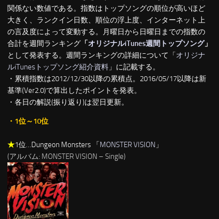
関係ない数値である。指数はトップソングの順位が高いほど
大きく、ランクイン日数、順位の浮上度、インターネット上
の言及度によって変動する。月曜日から日曜日までの指数の
合計を週間ランキング
「
オリジナルiTunes週間トップソング
」
として発表する。週間ランキングの詳細について「
オリジナ
ルiTunesトップソング紹介資料
」に記載する。
・累積指数は2012/12/30以降の累積点。2016/05/17以降は新
基準(Ver2.0)で算出したポイントを発表。
・各日の解説(振り返り)は翌日更新。
・1位～10位
★
1位…Dungeon Monsters 「
MONSTER VISION
」
(アルバム: MONSTER VISION – Single)