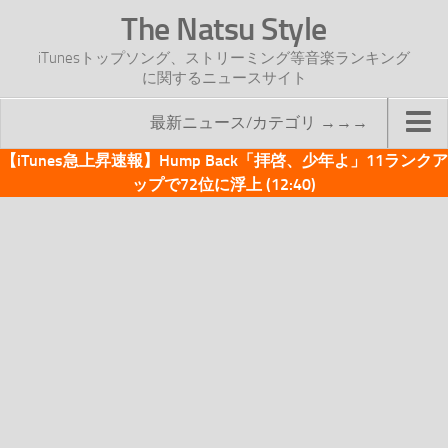
The Natsu Style
iTunesトップソング、ストリーミング等音楽ランキング
に関するニュースサイト
最新ニュース/カテゴリ →→→
【iTunes急上昇速報】Hump Back「拝啓、少年よ」11ランクア
TOP
ップで72位に浮上 (12:40)
サイトについて
年間ヒット曲ランキング
2016年度特集記事
2017年度特集記事
iTunesトップソング速報
iTunesデイリー
オリジナル週間トップソング
「オリジナルiTunes週間トップソング」紹介資料