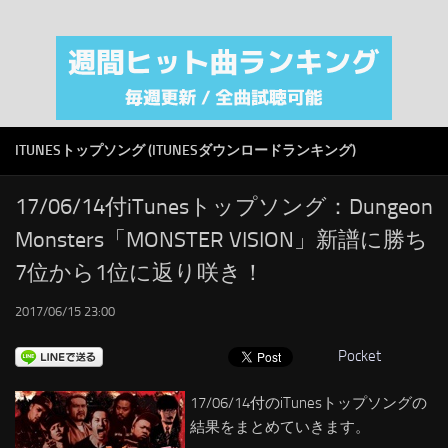
注目カテゴリ
オリジナルiTunes週間トップソング
音楽業界
SMAP
ITUNESトップソング (ITUNESダウンロードランキング)
AKB48
RSS
17/06/14付iTunesトップソング：Dungeon
Monsters「MONSTER VISION」新譜に勝ち
LINKS
7位から1位に返り咲き！
2017/06/15 23:00
Pocket
17/06/14付のiTunesトップソングの
結果をまとめていきます。