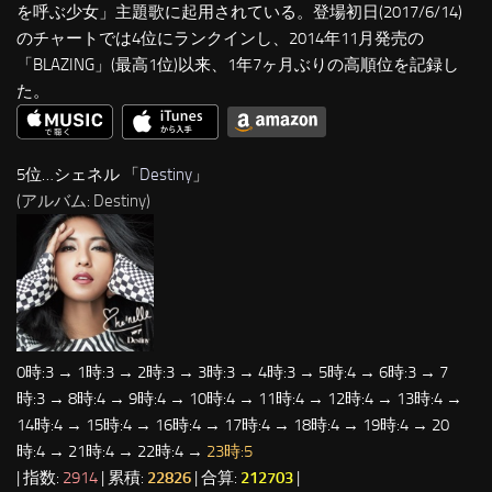
を呼ぶ少女」主題歌に起用されている。登場初日(2017/6/14)
のチャートでは4位にランクインし、2014年11月発売の
「BLAZING」(最高1位)以来、1年7ヶ月ぶりの高順位を記録し
た。
5位…シェネル 「
Destiny
」
(アルバム: Destiny)
0時:3 → 1時:3 → 2時:3 → 3時:3 → 4時:3 → 5時:4 → 6時:3 → 7
時:3 → 8時:4 → 9時:4 → 10時:4 → 11時:4 → 12時:4 → 13時:4 →
14時:4 → 15時:4 → 16時:4 → 17時:4 → 18時:4 → 19時:4 → 20
時:4 → 21時:4 → 22時:4 →
23時:5
| 指数:
2914
| 累積:
22826
| 合算:
212703
|