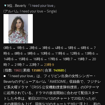
▼
9位…Beverly 「
I need your love
」
(アルバム: I need your love – Single)
0時:5 → 1時:5 → 2時:6 → 3時:6 → 4時:6 → 5時:6 → 6時:6 → 7
時:6 → 8時:6 → 9時:6 → 10時:6 → 11時:6 → 12時:6 → 13時:6 →
14時:6 → 15時:6 → 16時:6 → 17時:6 → 18時:7 → 19時:7 → 20
時:7 → 21時:7 → 22時:7 →
23時:9
| 指数:
1960
| 累積:
135861
| 合算:
140685
|
■ 「I need your love」は、フィリピン出身の女性シンガー・
Beverlyのデビューアルバム「AWESOME」収録曲で、フジテレ
ビ系火曜ドラマ「CRISIS 公安機動捜査隊特捜班」のOPテーマ
に起用されている。ドラマの放送開始に合わせて配信スター
トした今作は、初日(2017/4/12)のチャートで20位だったが、
その後順位を上げ、同年5/10のチャートで3位に浮上し、初の