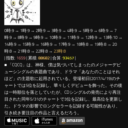
0時:9 → 1時:9 → 2時:9 → 3時:9 → 4時:9 → 5時:9 → 6時:9 → 7
時:9 → 8時:9 → 9時:9 → 10時:9 → 11時:9 → 12時:9 → 13時:10 →
14時:9 → 15時:9 → 16時:9 → 17時:9 → 18時:8 → 19時:8 → 20
時:8 → 21時:8 → 22時:8 →
23時:8
| 指数:
1659
| 累積:
88682
| 合算:
93457
|
■ 「CQCQ」は、神様、僕は気づいてしまったのメジャーデビ
ューシングルの表題曲であり、ドラマ「あなたのことはそれ
ほど」の主題歌に起用されている。登場初日(2017/4/19)のチ
ャートでは5位を記録し、華々しくデビューを飾った。その後
は一時順位を落としていたが、CDシングルの発売により再注
目された同年5/31のチャートで3位を記録し、最高位を更新し
た。ドラマの影響でロングセラーを記録する可能性があり、
引き続き要注目の作品と言えるだろう。