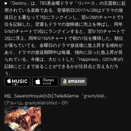
■ 「Destiny」は、TBS系金曜ドラマ「リバース」の主題歌に起
用されている楽曲である。登場初日(2017/4/28)はドラマの放
送日とも重なって7位にランクインし、翌4/29のチャートで3
位を記録した。翌週もドラマの放映後に売上を伸ばし、同年
5/6のチャートで3位にランクインすると、翌5/7のチャートで
2位に浮上。同年5/15のチャートで初の1位を獲得した。順位
が落ちていても、金曜日のドラマ放送後に急上昇する傾向が
あり、ドラマの放送期間中は毎週、傾向に沿った急上昇が見
られている。今後は、大ヒットした「Happiness」(2014年)の
記録にどこまで迫ることができるかが注目点と言えるだろ
う。
6位…SawanoHiroyuki[nZk]:Tielle&Gemie 「
gravityWall
」
(アルバム: gravityWall/sh0ut – EP)