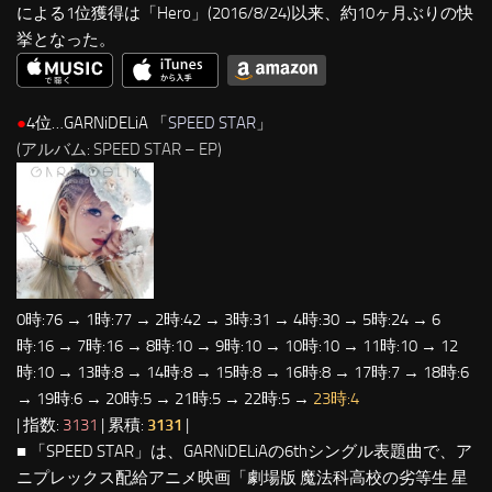
による1位獲得は「Hero」(2016/8/24)以来、約10ヶ月ぶりの快
挙となった。
●
4位…GARNiDELiA 「
SPEED STAR
」
(アルバム: SPEED STAR – EP)
0時:76 → 1時:77 → 2時:42 → 3時:31 → 4時:30 → 5時:24 → 6
時:16 → 7時:16 → 8時:10 → 9時:10 → 10時:10 → 11時:10 → 12
時:10 → 13時:8 → 14時:8 → 15時:8 → 16時:8 → 17時:7 → 18時:6
→ 19時:6 → 20時:5 → 21時:5 → 22時:5 →
23時:4
| 指数:
3131
| 累積:
3131
|
■ 「SPEED STAR」は、GARNiDELiAの6thシングル表題曲で、ア
ニプレックス配給アニメ映画「劇場版 魔法科高校の劣等生 星