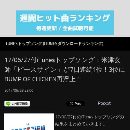
注目カテゴリ
オリジナルiTunes週間トップソング
音楽業界
SMAP
ITUNESトップソング (ITUNESダウンロードランキング)
AKB48
RSS
17/06/27付iTunesトップソング：米津玄
師「ピースサイン」が7日連続1位！3位に
LINKS
BUMP OF CHICKEN再浮上！
2017/06/28 23:00
Pocket
17/06/27付のiTunesトップソングの
結果をまとめていきます。