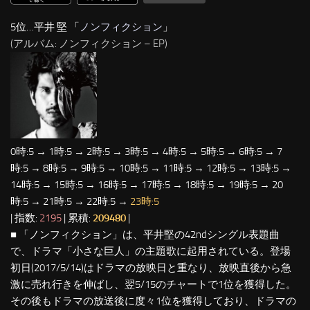
5位…平井 堅 「
ノンフィクション
」
(アルバム: ノンフィクション – EP)
0時:5 → 1時:5 → 2時:5 → 3時:5 → 4時:5 → 5時:5 → 6時:5 → 7
時:5 → 8時:5 → 9時:5 → 10時:5 → 11時:5 → 12時:5 → 13時:5 →
14時:5 → 15時:5 → 16時:5 → 17時:5 → 18時:5 → 19時:5 → 20
時:5 → 21時:5 → 22時:5 →
23時:5
| 指数:
2195
| 累積:
209480
|
■ 「ノンフィクション」は、平井堅の42ndシングル表題曲
で、ドラマ「小さな巨人」の主題歌に起用されている。登場
初日(2017/5/14)はドラマの放映日と重なり、放映直後から急
激に売れ行きを伸ばし、翌5/15のチャートで1位を獲得した。
その後もドラマの放送後に度々1位を獲得しており、ドラマの