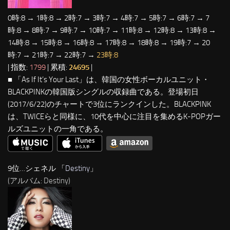
0時:8 → 1時:8 → 2時:7 → 3時:7 → 4時:7 → 5時:7 → 6時:7 → 7
時:8 → 8時:7 → 9時:7 → 10時:7 → 11時:8 → 12時:8 → 13時:8 →
14時:8 → 15時:8 → 16時:8 → 17時:8 → 18時:8 → 19時:7 → 20
時:7 → 21時:7 → 22時:7 →
23時:8
| 指数:
1799
| 累積:
24695
|
■ 「As If It’s Your Last」は、韓国の女性ボーカルユニット・
BLACKPINKの韓国版シングルの収録曲である。登場初日
(2017/6/22)のチャートで3位にランクインした。BLACKPINK
は、TWICEらと同様に、10代を中心に注目を集めるK-POPガー
ルズユニットの一角である。
9位…シェネル 「
Destiny
」
(アルバム: Destiny)