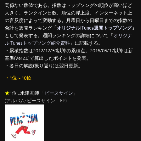
関係ない数値である。指数はトップソングの順位が高いほど
大きく、ランクイン日数、順位の浮上度、インターネット上
の言及度によって変動する。月曜日から日曜日までの指数の
合計を週間ランキング
「
オリジナルiTunes週間トップソング
」
として発表する。週間ランキングの詳細について「
オリジナ
ルiTunesトップソング紹介資料
」に記載する。
・累積指数は2012/12/30以降の累積点。2016/05/17以降は新
基準(Ver2.0)で算出したポイントを発表。
・各日の解説(振り返り)は翌日更新。
・1位～10位
★
1位…米津玄師 「
ピースサイン
」
(アルバム: ピースサイン – EP)