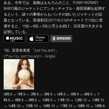
ある。今作では、楽曲はもちろんのこと、FUNKY MONKEY
BABYS風のジャケットにアンタッチャブル・柴田英嗣を起用す
るという、諸々の事情からもパンチの効いたジャケットが話
題となっている。登場初日(2017/6/21)のチャートで13位に登
場すると、13位→8位→5位と浮上を続け、注目度の大きさを
証明している。
7位…安室奈美恵 「
Just You and I
」
(アルバム: Just You and I – Single)
0時:9 → 1時:9 → 2時:9 → 3時:9 → 4時:9 → 5時:9 → 6時:9 → 7
時:9 → 8時:9 → 9時:9 → 10時:9 → 11時:10 → 12時:10 → 13時:10
→ 14時:10 → 15時:10 → 16時:10 → 17時:10 → 18時:10 → 19時:8