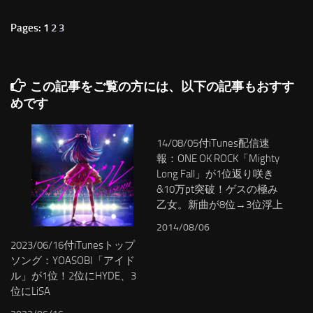
Pages: 1
2
3
この記事をご覧の方には、以下の記事もおすす
めです
14/08/05付iTunes配信速
報：ONE OK ROCK「Mighty
Long Fall」が1位返り咲き
&10万pt突破！ゲスの極み
乙女。新曲が8位→3位浮上
2014/08/06
2023/06/16付iTunesトップ
ソング：YOASOBI「アイド
ル」が1位！2位にHYDE、3
位にLiSA