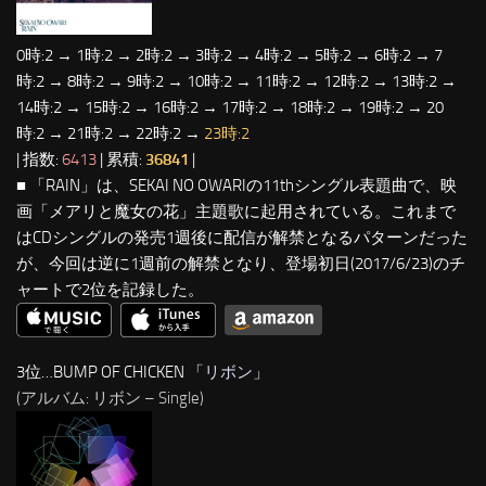
0時:2 → 1時:2 → 2時:2 → 3時:2 → 4時:2 → 5時:2 → 6時:2 → 7
時:2 → 8時:2 → 9時:2 → 10時:2 → 11時:2 → 12時:2 → 13時:2 →
14時:2 → 15時:2 → 16時:2 → 17時:2 → 18時:2 → 19時:2 → 20
時:2 → 21時:2 → 22時:2 →
23時:2
| 指数:
6413
| 累積:
36841
|
■ 「RAIN」は、SEKAI NO OWARIの11thシングル表題曲で、映
画「メアリと魔女の花」主題歌に起用されている。これまで
はCDシングルの発売1週後に配信が解禁となるパターンだった
が、今回は逆に1週前の解禁となり、登場初日(2017/6/23)のチ
ャートで2位を記録した。
3位…BUMP OF CHICKEN 「
リボン
」
(アルバム: リボン – Single)