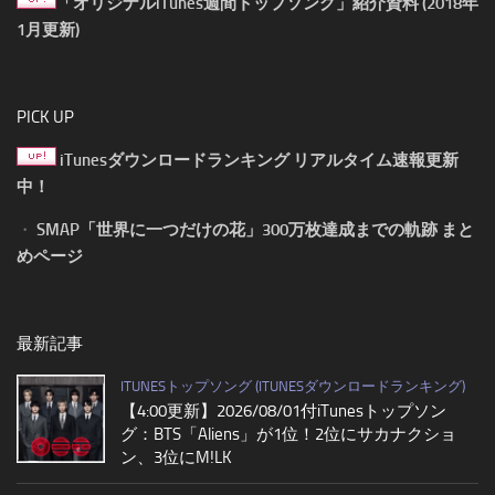
「オリジナルiTunes週間トップソング」紹介資料 (2018年
1月更新)
PICK UP
iTunesダウンロードランキング リアルタイム速報更新
中！
・
SMAP「世界に一つだけの花」300万枚達成までの軌跡 まと
めページ
最新記事
ITUNESトップソング (ITUNESダウンロードランキング)
【4:00更新】2026/08/01付iTunesトップソン
グ：BTS「Aliens」が1位！2位にサカナクショ
ン、3位にM!LK