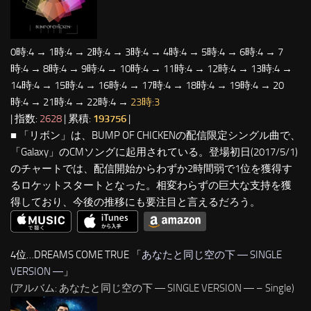
0時:4 → 1時:4 → 2時:4 → 3時:4 → 4時:4 → 5時:4 → 6時:4 → 7
時:4 → 8時:4 → 9時:4 → 10時:4 → 11時:4 → 12時:4 → 13時:4 →
14時:4 → 15時:4 → 16時:4 → 17時:4 → 18時:4 → 19時:4 → 20
時:4 → 21時:4 → 22時:4 →
23時:3
| 指数:
2628
| 累積:
193756
|
■ 「リボン」は、BUMP OF CHICKENの配信限定シングル曲で、
「Galaxy」のCMソングに起用されている。登場初日(2017/5/1)
のチャートでは、配信開始からわずか2時間弱で1位を獲得す
るロケットスタートとなった。相変わらずの巨大な支持を獲
得しており、今後の推移にも要注目と言えるだろう。
4位…DREAMS COME TRUE 「
あなたと同じ空の下 ― SINGLE
VERSION ―
」
(アルバム: あなたと同じ空の下 ― SINGLE VERSION ― – Single)