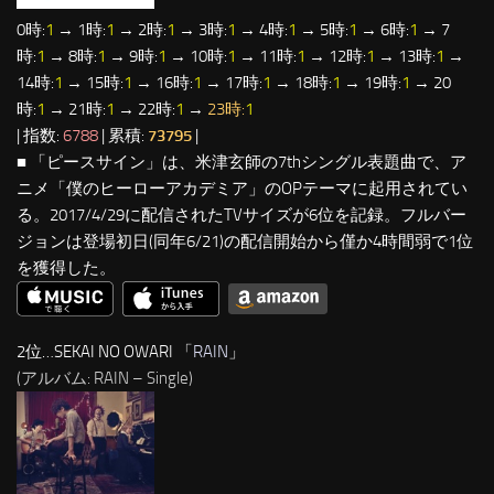
0時:
1
→ 1時:
1
→ 2時:
1
→ 3時:
1
→ 4時:
1
→ 5時:
1
→ 6時:
1
→ 7
時:
1
→ 8時:
1
→ 9時:
1
→ 10時:
1
→ 11時:
1
→ 12時:
1
→ 13時:
1
→
14時:
1
→ 15時:
1
→ 16時:
1
→ 17時:
1
→ 18時:
1
→ 19時:
1
→ 20
時:
1
→ 21時:
1
→ 22時:
1
→
23時:
1
| 指数:
6788
| 累積:
73795
|
■ 「ピースサイン」は、米津玄師の7thシングル表題曲で、ア
ニメ「僕のヒーローアカデミア」のOPテーマに起用されてい
る。2017/4/29に配信されたTVサイズが6位を記録。フルバー
ジョンは登場初日(同年6/21)の配信開始から僅か4時間弱で1位
を獲得した。
2位…SEKAI NO OWARI 「
RAIN
」
(アルバム: RAIN – Single)