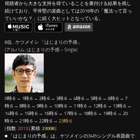
視聴者から大きな支持を得ていることを裏付ける結果を残し
続けており、平井堅の楽曲としては2016年の「魔法って言っ
ていいかな？」に続く大ヒットとなっている。
6位…ケツメイシ 「
はじまりの予感
」
(アルバム: はじまりの予感 – Single)
0時:6 → 1時:6 → 2時:6 → 3時:6 → 4時:6 → 5時:6 → 6時:6 → 7
時:6 → 8時:6 → 9時:6 → 10時:6 → 11時:6 → 12時:6 → 13時:6 →
14時:6 → 15時:6 → 16時:6 → 17時:6 → 18時:6 → 19時:6 → 20
時:6 → 21時:6 → 22時:6 →
23時:6
| 指数:
2013
| 累積:
23008
|
■ 「はじまりの予感」は、ケツメイシの34thシングル表題曲で