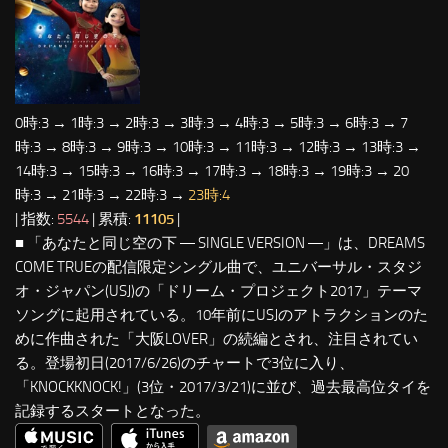
0時:3 → 1時:3 → 2時:3 → 3時:3 → 4時:3 → 5時:3 → 6時:3 → 7
時:3 → 8時:3 → 9時:3 → 10時:3 → 11時:3 → 12時:3 → 13時:3 →
14時:3 → 15時:3 → 16時:3 → 17時:3 → 18時:3 → 19時:3 → 20
時:3 → 21時:3 → 22時:3 →
23時:4
| 指数:
5544
| 累積:
11105
|
■ 「あなたと同じ空の下 ― SINGLE VERSION ―」は、DREAMS
COME TRUEの配信限定シングル曲で、ユニバーサル・スタジ
オ・ジャパン(USJ)の「ドリーム・プロジェクト2017」テーマ
ソングに起用されている。10年前にUSJのアトラクションのた
めに作曲された「大阪LOVER」の続編とされ、注目されてい
る。登場初日(2017/6/26)のチャートで3位に入り、
「KNOCKKNOCK!」(3位・2017/3/21)に並び、過去最高位タイを
記録するスタートとなった。