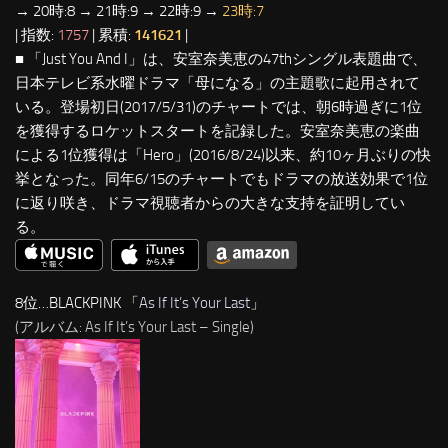
→ 20時:8 → 21時:9 → 22時:9 →
23時:7
| 指数:
1757
| 累積:
141621
|
■ 「Just You And I」は、安室奈美恵の47thシングル表題曲で、
日本テレビ系水曜ドラマ「母になる」の主題歌に起用されて
いる。登場初日(2017/5/31)のチャートでは、朝6時過ぎに1位
を獲得するロケットスタートを記録した。安室奈美恵の楽曲
による1位獲得は「Hero」(2016/8/24)以来、約10ヶ月ぶりの快
挙となった。同年6/15のチャートでもドラマの放送効果で1位
に返り咲き、ドラマ視聴者からの大きな支持を証明してい
る。
8位…BLACKPINK 「
As If It’s Your Last
」
(アルバム: As If It’s Your Last – Single)