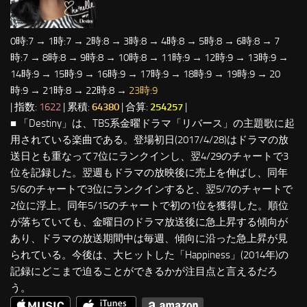
0時:7 → 1時:7 → 2時:8 → 3時:8 → 4時:8 → 5時:8 → 6時:8 → 7
時:7 → 8時:8 → 9時:8 → 10時:8 → 11時:9 → 12時:9 → 13時:9 →
14時:9 → 15時:9 → 16時:9 → 17時:9 → 18時:9 → 19時:9 → 20
時:9 → 21時:8 → 22時:8 →
23時:9
| 指数:
1622
| 累積:
64380
| 合算:
254257
|
■ 「Destiny」は、TBS系金曜ドラマ「リバース」の主題歌に起
用されている楽曲である。登場初日(2017/4/28)はドラマの放
送日とも重なって7位にランクインし、翌4/29のチャートで3
位を記録した。翌週もドラマの放映後に売上を伸ばし、同年
5/6のチャートで3位にランクインすると、翌5/7のチャートで
2位に浮上。同年5/15のチャートで初の1位を獲得した。順位
が落ちていても、金曜日のドラマ放送後に急上昇する傾向が
あり、ドラマの放送期間中は毎週、傾向に沿った急上昇が見
られている。今後は、大ヒットした「Happiness」(2014年)の
記録にどこまで迫ることができるかが注目点と言えるだろ
う。