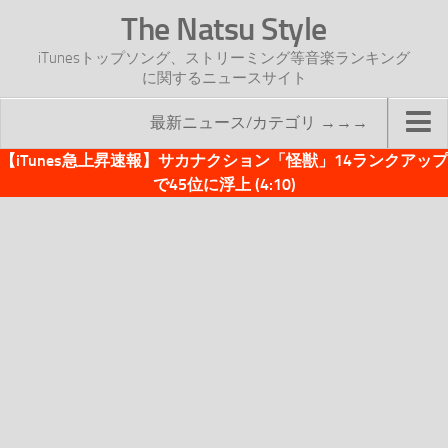
The Natsu Style
iTunesトップソング、ストリーミング等音楽ランキング
に関するニュースサイト
最新ニュース/カテゴリ →→→
【iTunes急上昇速報】サカナクション「怪獣」14ランクアップ
TOP
で45位に浮上 (4:10)
サイトについて
年間ヒット曲ランキング
2016年度特集記事
2017年度特集記事
iTunesトップソング速報
iTunesデイリー
オリジナル週間トップソング
「オリジナルiTunes週間トップソング」紹介資料