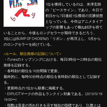
1位を獲得しているのは、米津玄師
の「ピースサイン」であり、今日で
初日から7日連続1位獲得の完勝状態
となっている。今作はアニメタイア
ップの影響もあって概ね好評を得て
いることから、今後もロングセラーが期待できるだろう。
3位にはBUMP OF CHICKENの「リボン」が再浮上し、5月から
のロングセラーを続けている。
<ルール、順位推移の記録について>
・iTunesのトップソングにおける、毎日0時台〜23時台の順位
推移を記録する。
・各時刻の順位を10分間隔で更新。
最終的に、毎時50分時点の順位を各時刻の順位として記録す
る。
・更新時点の1位から順番に掲載する。
・EXPLICITマークの作品もランクイン対象である。(2013/5/19
19:00〜)
・指数は音楽の売れ行きを示す独自の指標であり、DL数とは