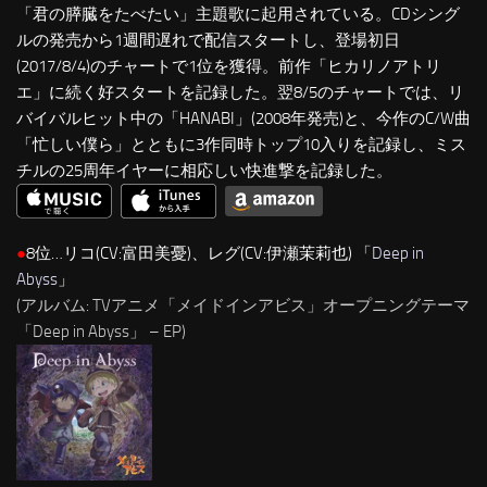
「君の膵臓をたべたい」主題歌に起用されている。CDシング
ルの発売から1週間遅れで配信スタートし、登場初日
(2017/8/4)のチャートで1位を獲得。前作「ヒカリノアトリ
エ」に続く好スタートを記録した。翌8/5のチャートでは、リ
バイバルヒット中の「HANABI」(2008年発売)と、今作のC/W曲
「忙しい僕ら」とともに3作同時トップ10入りを記録し、ミス
チルの25周年イヤーに相応しい快進撃を記録した。
●
8位…リコ(CV:富田美憂)、レグ(CV:伊瀬茉莉也) 「
Deep in
Abyss
」
(アルバム: TVアニメ「メイドインアビス」オープニングテーマ
「Deep in Abyss」 – EP)