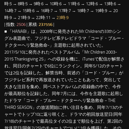
時:5 → 8時:5 → 9時:6 → 10時:6 → 11時:6 → 12時:6 → 13時:6 →
14時:7 → 15時:6 → 16時:7 → 17時:7 → 18時:7 → 19時:9 → 20
時:9 → 21時:9 → 22時:11 →
23時:9
| 指数:
2506
| 累積:
237556
|
■ 「HANABI」は、2008年に発売されたMr.Childrenの33thシン
グル表題曲で、フジテレビ系テレビドラマ「コード・ブルー -
ドクターヘリ緊急救命-」主題歌に起用されていた。
2017/5/10に発売されたベストアルバム「Mr.Children 2003-
2015 Thanksgiving 25」への収録を機に、iTunesで配信が解禁さ
れ、同日のチャートで6位にランクイン。同年5/12のチャート
では2位を記録した。解禁当時、前述の「コード・ブルー」が
フジテレビ系列で再放送されていたこともあって、突出して
大きな注目を集め、同ベストアルバムの収録曲の中で、今作
が最高順位を記録した。同年7月には、今作を主題歌に起用し
たドラマ「コード・ブルー－ドクターヘリ緊急救命－THE
THIRD SEASON」の放送開始に伴い注目を集め、同年7/13のチ
ャートでトップ10に返り咲くと、ドラマの初回放送翌日(同年
7/18)のチャートで最高位タイの2位まで順位を上げ、第2回の
放送翌日(同年7/25)のチャートでついに1位を獲得した。その