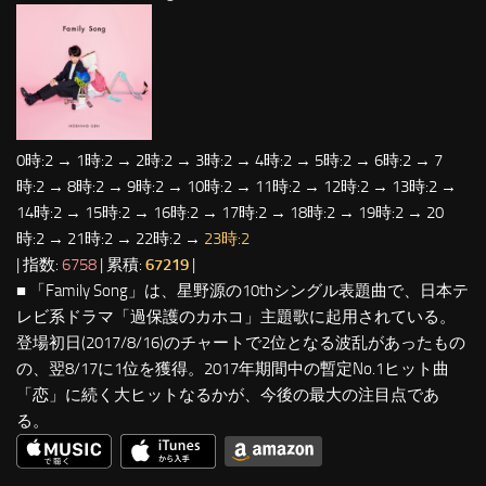
0時:2 → 1時:2 → 2時:2 → 3時:2 → 4時:2 → 5時:2 → 6時:2 → 7
時:2 → 8時:2 → 9時:2 → 10時:2 → 11時:2 → 12時:2 → 13時:2 →
14時:2 → 15時:2 → 16時:2 → 17時:2 → 18時:2 → 19時:2 → 20
時:2 → 21時:2 → 22時:2 →
23時:2
| 指数:
6758
| 累積:
67219
|
■ 「Family Song」は、星野源の10thシングル表題曲で、日本テ
レビ系ドラマ「過保護のカホコ」主題歌に起用されている。
登場初日(2017/8/16)のチャートで2位となる波乱があったもの
の、翌8/17に1位を獲得。2017年期間中の暫定No.1ヒット曲
「恋」に続く大ヒットなるかが、今後の最大の注目点であ
る。