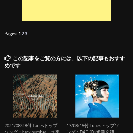
Pages: 1
2
3
この記事をご覧の方には、以下の記事もおすす
めです
2021/08/28付iTunesトップ
17/08/15付iTunesトップソ
ソング：back number「水平
ング：DAOKO×米津玄師