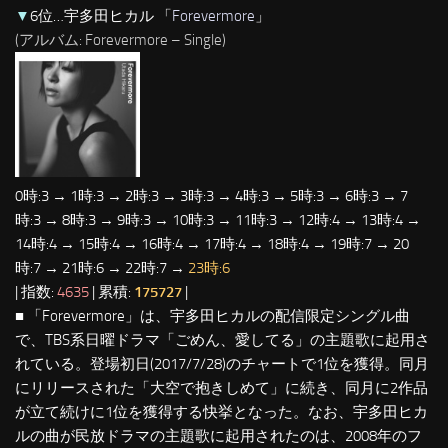
▼
6位…宇多田ヒカル 「
Forevermore
」
(アルバム: Forevermore – Single)
0時:3 → 1時:3 → 2時:3 → 3時:3 → 4時:3 → 5時:3 → 6時:3 → 7
時:3 → 8時:3 → 9時:3 → 10時:3 → 11時:3 → 12時:4 → 13時:4 →
14時:4 → 15時:4 → 16時:4 → 17時:4 → 18時:4 → 19時:7 → 20
時:7 → 21時:6 → 22時:7 →
23時:6
| 指数:
4635
| 累積:
175727
|
■ 「Forevermore」は、宇多田ヒカルの配信限定シングル曲
で、TBS系日曜ドラマ「ごめん、愛してる」の主題歌に起用さ
れている。登場初日(2017/7/28)のチャートで1位を獲得。同月
にリリースされた「大空で抱きしめて」に続き、同月に2作品
が立て続けに1位を獲得する快挙となった。なお、宇多田ヒカ
ルの曲が民放ドラマの主題歌に起用されたのは、2008年のフ