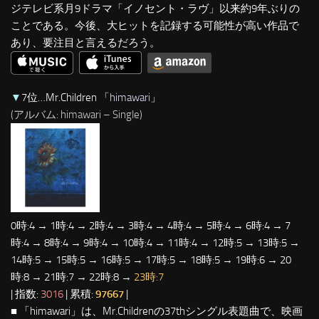
ジテレビ系月9ドラマ「イノセント・ラヴ」以来約9年ぶりの
ことである。今後、大ヒットを記録する可能性が高い作品で
あり、要注目と言えるだろう。
▼
7位…Mr.Children 「
himawari
」
(アルバム: himawari – Single)
0時:4 → 1時:4 → 2時:4 → 3時:4 → 4時:4 → 5時:4 → 6時:4 → 7
時:4 → 8時:4 → 9時:4 → 10時:4 → 11時:4 → 12時:5 → 13時:5 →
14時:5 → 15時:5 → 16時:5 → 17時:5 → 18時:5 → 19時:6 → 20
時:8 → 21時:7 → 22時:8 →
23時:7
| 指数:
3016
| 累積:
97667
|
■ 「himawari」は、Mr.Childrenの37thシングル表題曲で、映画