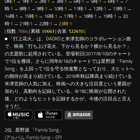
0時:
1
→ 1時:
1
→ 2時:
1
→ 3時:
1
→ 4時:
1
→ 5時:
1
→ 6時:
1
→ 7
時:
1
→ 8時:
1
→ 9時:
1
→ 10時:
1
→ 11時:
1
→ 12時:
1
→ 13時:
1
→
14時:
1
→ 15時:
1
→ 16時:
1
→ 17時:
1
→ 18時:
1
→ 19時:
1
→ 20
時:
1
→ 21時:
1
→ 22時:
1
→
23時:
1
| 指数:
7664
| 累積:
55663
| 合算:
122415
|
■ 「打上花火」は、DAOKOと米津玄師のコラボレーション曲
で、映画「打ち上げ花火、下から見るか？横から見るか？」
の主題歌に起用されている。登場初日(2017/8/10)のチャート
で1位を獲得。さらに同年8/16のチャートでは星野源「Family
Song」を上回って1位を守る快進撃となっており、大ヒットへ
の期待が高まり続けている。2016年秋以降高まり続けている
米津玄師の人気に加え、映画への大きな注目度という要因が
加わり、高動向を記録している。8/18に映画が公開された
後、どのようなヒットを記録するかが、今後の注目点と言え
そうだ。
2位…星野源 「
Family Song
」
(アルバム: Family Song – EP)