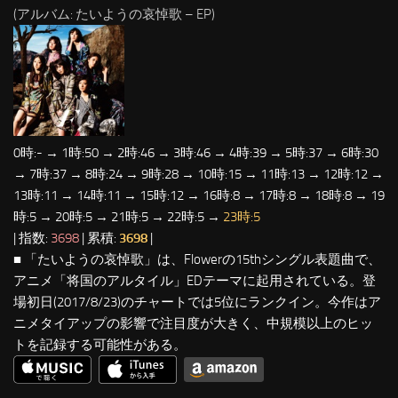
(アルバム: たいようの哀悼歌 – EP)
0時:- → 1時:50 → 2時:46 → 3時:46 → 4時:39 → 5時:37 → 6時:30
→ 7時:37 → 8時:24 → 9時:28 → 10時:15 → 11時:13 → 12時:12 →
13時:11 → 14時:11 → 15時:12 → 16時:8 → 17時:8 → 18時:8 → 19
時:5 → 20時:5 → 21時:5 → 22時:5 →
23時:5
| 指数:
3698
| 累積:
3698
|
■ 「たいようの哀悼歌」は、Flowerの15thシングル表題曲で、
アニメ「将国のアルタイル」EDテーマに起用されている。登
場初日(2017/8/23)のチャートでは5位にランクイン。今作はア
ニメタイアップの影響で注目度が大きく、中規模以上のヒッ
トを記録する可能性がある。