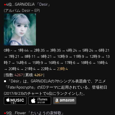
●
4位…GARNiDELiA 「
Desir
」
(アルバム: Desir – EP)
0時:- → 1時:44 → 2時:35 → 3時:35 → 4時:24 → 5時:24 → 6時:21
→ 7時:21 → 8時:11 → 9時:21 → 10時:9 → 11時:9 → 12時:9 → 13
時:7 → 14時:6 → 15時:9 → 16時:6 → 17時:6 → 18時:6 → 19時:4
→ 20時:4 → 21時:4 → 22時:4 →
23時:4
| 指数:
4267
| 累積:
4267
|
■ 「Désir」は、GARNiDELiAの7thシングル表題曲で、アニメ
「Fate/Apocrypha」のEDテーマに起用されている。登場初日
(2017/8/23)のチャートで4位にランクインした。
●
5位…Flower 「
たいようの哀悼歌
」