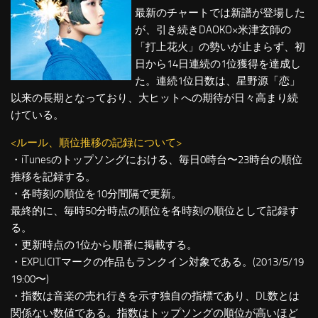
最新のチャートでは新譜が登場した
が、引き続きDAOKO×米津玄師の
「打上花火」の勢いが止まらず、初
日から14日連続の1位獲得を達成し
た。連続1位日数は、星野源「恋」
以来の長期となっており、大ヒットへの期待が日々高まり続
けている。
<ルール、順位推移の記録について>
・iTunesのトップソングにおける、毎日0時台〜23時台の順位
推移を記録する。
・各時刻の順位を10分間隔で更新。
最終的に、毎時50分時点の順位を各時刻の順位として記録す
る。
・更新時点の1位から順番に掲載する。
・EXPLICITマークの作品もランクイン対象である。(2013/5/19
19:00〜)
・指数は音楽の売れ行きを示す独自の指標であり、DL数とは
関係ない数値である。指数はトップソングの順位が高いほど