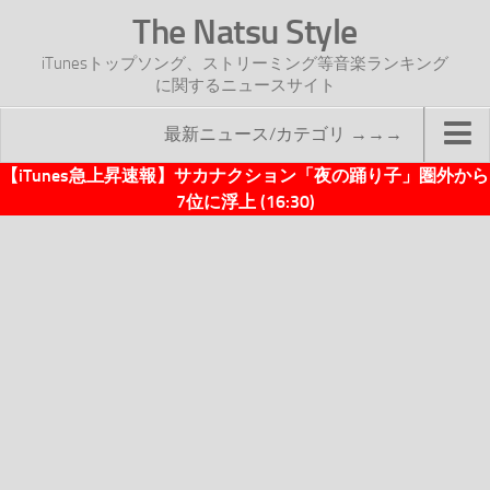
The Natsu Style
iTunesトップソング、ストリーミング等音楽ランキング
に関するニュースサイト
最新ニュース/カテゴリ →→→
【iTunes急上昇速報】サカナクション「夜の踊り子」圏外から
TOP
7位に浮上 (16:30)
サイトについて
年間ヒット曲ランキング
2016年度特集記事
2017年度特集記事
iTunesトップソング速報
iTunesデイリー
オリジナル週間トップソング
「オリジナルiTunes週間トップソング」紹介資料