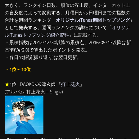
大きく、ランクイン日数、順位の浮上度、インターネット上
の言及度によって変動する。月曜日から日曜日までの指数の
合計を週間ランキング
「
オリジナルiTunes週間トップソング
」
として発表する。週間ランキングの詳細について「
オリジナ
ルiTunesトップソング紹介資料
」に記載する。
・累積指数は2012/12/30以降の累積点。2016/05/17以降は新
基準(Ver2.0)で算出したポイントを発表。
・各日の解説(振り返り)は翌日更新。
・1位～10位
★
1位…DAOKO×米津玄師 「
打上花火
」
(アルバム: 打上花火 – Single)