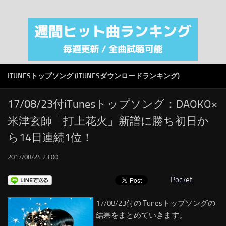
注目カテゴリ
オリジナルiTunes週間トップソング
音楽業界
SMAP
ITUNESトップソング (ITUNESダウンロードランキング)
AKB48
RSS
17/08/23付iTunesトップソング：DAOKO×
米津玄師「打上花火」新譜に勝ち初日か
LINKS
ら14日連続1位！
2017/08/24 23:00
Pocket
17/08/23付のiTunesトップソングの
結果をまとめていきます。