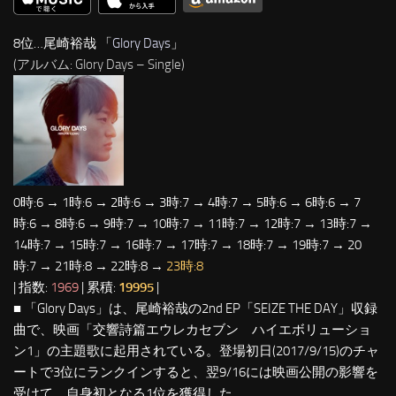
8位…尾崎裕哉 「
Glory Days
」
(アルバム: Glory Days – Single)
0時:6 → 1時:6 → 2時:6 → 3時:7 → 4時:7 → 5時:6 → 6時:6 → 7
時:6 → 8時:6 → 9時:7 → 10時:7 → 11時:7 → 12時:7 → 13時:7 →
14時:7 → 15時:7 → 16時:7 → 17時:7 → 18時:7 → 19時:7 → 20
時:7 → 21時:8 → 22時:8 →
23時:8
| 指数:
1969
| 累積:
19995
|
■ 「Glory Days」は、尾崎裕哉の2nd EP「SEIZE THE DAY」収録
曲で、映画「交響詩篇エウレカセブン ハイエボリューショ
ン1」の主題歌に起用されている。登場初日(2017/9/15)のチャ
ートで3位にランクインすると、翌9/16には映画公開の影響を
受けて、自身初となる1位を獲得した。