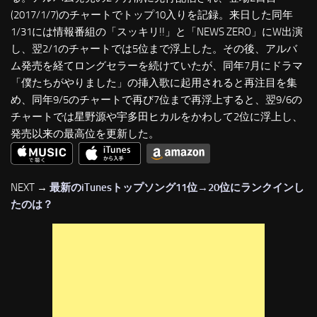
(2017/1/7)のチャートでトップ10入りを記録。来日した同年
1/31には情報番組の「スッキリ!!」と「NEWS ZERO」にW出演
し、翌2/1のチャートでは5位まで浮上した。その後、アルバ
ム発売を経てロングセラーを続けていたが、同年7月にドラマ
「僕たちがやりました」の挿入歌に起用されると再注目を集
め、同年9/5のチャートで再び7位まで再浮上すると、翌9/6の
チャートでは星野源や宇多田ヒカルをかわして2位に浮上し、
発売以来の最高位を更新した。
NEXT →
最新のiTunesトップソング11位→20位にランクインし
たのは？