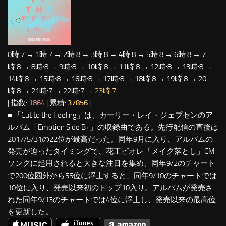
0時:7 → 1時:7 → 2時:8 → 3時:8 → 4時:8 → 5時:8 → 6時:8 → 7
時:8 → 8時:8 → 9時:8 → 10時:8 → 11時:8 → 12時:8 → 13時:8 →
14時:8 → 15時:8 → 16時:8 → 17時:8 → 18時:8 → 19時:8 → 20
時:8 → 21時:7 → 22時:7 →
23時:7
| 指数:
1864
| 累積:
37856
|
■ 「Cut to the Feeling」は、カーリー・レイ・ジェプセンのア
ルバム「Emotion Side B+」の収録曲である。先行配信の直後は
2017/5/31の22位が最高だった。同年9月に入り、アルバムの
発売が迫ったタイミングで、花王ビオレ「メイク落とし」CM
ソングに起用されると大きな注目を集め、同年9/2のチャート
で200位圏外から55位に浮上すると、同年9/10のチャートでは
10位に入り、発売以来初のトップ10入り。アルバムが発売さ
れた同年9/13のチャートでは4位に浮上し、発売以来の最高位
を更新した。