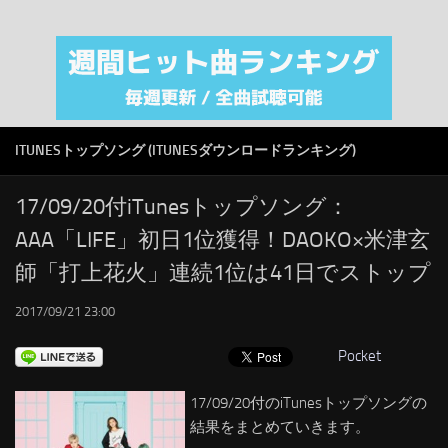
注目カテゴリ
オリジナルiTunes週間トップソング
音楽業界
SMAP
ITUNESトップソング (ITUNESダウンロードランキング)
AKB48
RSS
17/09/20付iTunesトップソング：
AAA「LIFE」初日1位獲得！DAOKO×米津玄
LINKS
師「打上花火」連続1位は41日でストップ
2017/09/21 23:00
Pocket
17/09/20付のiTunesトップソングの
結果をまとめていきます。