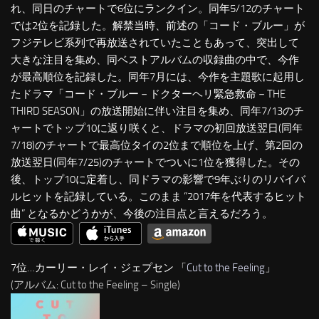
れ、同日のチャートで6位にランクイン。同年5/12のチャート
では2位を記録した。解禁当時、前述の「コード・ブルー」が
フジテレビ系列で再放送されていたこともあって、突出して
大きな注目を集め、同ベストアルバムの収録曲の中で、今作
が最高順位を記録した。同年7月には、今作を主題歌に起用し
たドラマ「コード・ブルー－ドクターヘリ緊急救命－THE
THIRD SEASON」の放送開始に伴い注目を集め、同年7/13のチ
ャートでトップ10に返り咲くと、ドラマの初回放送翌日(同年
7/18)のチャートで最高位タイの2位まで順位を上げ、第2回の
放送翌日(同年7/25)のチャートでついに1位を獲得した。その
後、トップ10に定着し、同ドラマの影響で9年ぶりのリバイバ
ルヒットを記録している。このまま “2017年を代表するヒット
曲” となるかどうかが、今後の注目点と言えるだろう。
7位…カーリー・レイ・ジェプセン 「
Cut to the Feeling
」
(アルバム: Cut to the Feeling – Single)