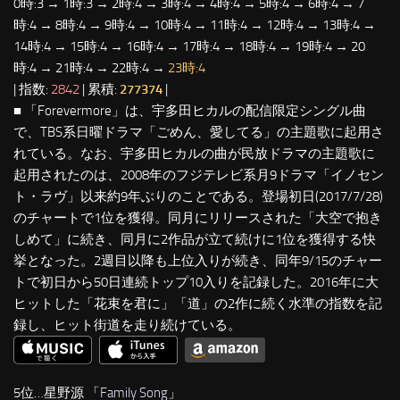
0時:3 → 1時:3 → 2時:4 → 3時:4 → 4時:4 → 5時:4 → 6時:4 → 7
時:4 → 8時:4 → 9時:4 → 10時:4 → 11時:4 → 12時:4 → 13時:4 →
14時:4 → 15時:4 → 16時:4 → 17時:4 → 18時:4 → 19時:4 → 20
時:4 → 21時:4 → 22時:4 →
23時:4
| 指数:
2842
| 累積:
277374
|
■ 「Forevermore」は、宇多田ヒカルの配信限定シングル曲
で、TBS系日曜ドラマ「ごめん、愛してる」の主題歌に起用さ
れている。なお、宇多田ヒカルの曲が民放ドラマの主題歌に
起用されたのは、2008年のフジテレビ系月9ドラマ「イノセン
ト・ラヴ」以来約9年ぶりのことである。登場初日(2017/7/28)
のチャートで1位を獲得。同月にリリースされた「大空で抱き
しめて」に続き、同月に2作品が立て続けに1位を獲得する快
挙となった。2週目以降も上位入りが続き、同年9/15のチャー
トで初日から50日連続トップ10入りを記録した。2016年に大
ヒットした「花束を君に」「道」の2作に続く水準の指数を記
録し、ヒット街道を走り続けている。
5位…星野源 「
Family Song
」