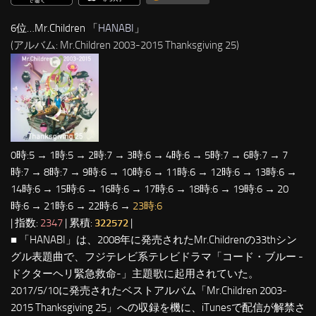
6位…Mr.Children 「
HANABI
」
(アルバム: Mr.Children 2003-2015 Thanksgiving 25)
0時:5 → 1時:5 → 2時:7 → 3時:6 → 4時:6 → 5時:7 → 6時:7 → 7
時:7 → 8時:7 → 9時:6 → 10時:6 → 11時:6 → 12時:6 → 13時:6 →
14時:6 → 15時:6 → 16時:6 → 17時:6 → 18時:6 → 19時:6 → 20
時:6 → 21時:6 → 22時:6 →
23時:6
| 指数:
2347
| 累積:
322572
|
■ 「HANABI」は、2008年に発売されたMr.Childrenの33thシン
グル表題曲で、フジテレビ系テレビドラマ「コード・ブルー -
ドクターヘリ緊急救命-」主題歌に起用されていた。
2017/5/10に発売されたベストアルバム「Mr.Children 2003-
2015 Thanksgiving 25」への収録を機に、iTunesで配信が解禁さ