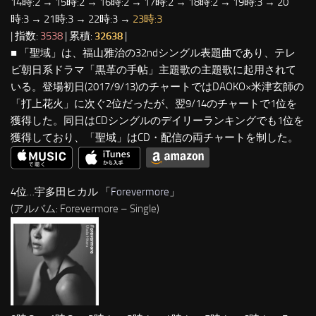
14時:2 → 15時:2 → 16時:2 → 17時:2 → 18時:2 → 19時:3 → 20
時:3 → 21時:3 → 22時:3 →
23時:3
| 指数:
3538
| 累積:
32638
|
■ 「聖域」は、福山雅治の32ndシングル表題曲であり、テレ
ビ朝日系ドラマ「黒革の手帖」主題歌の主題歌に起用されて
いる。登場初日(2017/9/13)のチャートではDAOKO×米津玄師の
「打上花火」に次ぐ2位だったが、翌9/14のチャートで1位を
獲得した。同日はCDシングルのデイリーランキングでも1位を
獲得しており、「聖域」はCD・配信の両チャートを制した。
4位…宇多田ヒカル 「
Forevermore
」
(アルバム: Forevermore – Single)