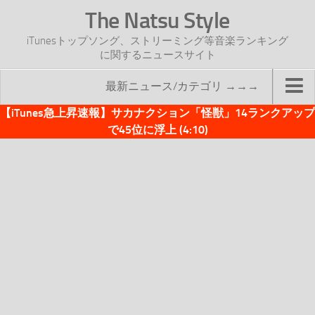
The Natsu Style
iTunesトップソング、ストリーミング等音楽ランキング
に関するニュースサイト
最新ニュース/カテゴリ →→→
【iTunes急上昇速報】サカナクション「怪獣」14ランクアップ
TOP
で45位に浮上 (4:10)
サイトについて
年間ヒット曲ランキング
2016年度特集記事
2017年度特集記事
iTunesトップソング速報
iTunesデイリー
オリジナル週間トップソング
「オリジナルiTunes週間トップソング」紹介資料