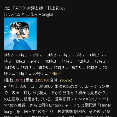
2位…DAOKO×米津玄師 「
打上花火
」
(アルバム: 打上花火 – Single)
0時:2 → 1時:2 → 2時:2 → 3時:2 → 4時:2 → 5時:2 → 6時:2 → 7
時:3 → 8時:3 → 9時:3 → 10時:3 → 11時:3 → 12時:3 → 13時:3 →
14時:3 → 15時:3 → 16時:3 → 17時:3 → 18時:3 → 19時:2 → 20
時:2 → 21時:2 → 22時:2 →
23時:2
| 指数:
3975
| 累積:
229510
| 合算:
296262
|
■ 「打上花火」は、DAOKOと米津玄師のコラボレーション曲
で、映画「打ち上げ花火、下から見るか？横から見るか？」
の主題歌に起用されている。登場初日(2017/8/10)のチャート
で1位を獲得。さらに同年8/16のチャートでは星野源「Family
Song」を上回って1位を守り、独走状態を継続。その後も1位