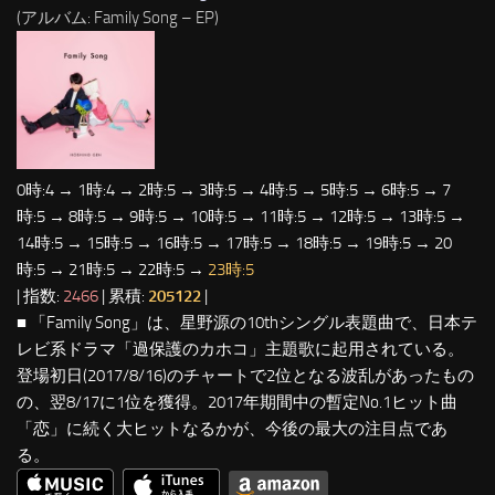
(アルバム: Family Song – EP)
0時:4 → 1時:4 → 2時:5 → 3時:5 → 4時:5 → 5時:5 → 6時:5 → 7
時:5 → 8時:5 → 9時:5 → 10時:5 → 11時:5 → 12時:5 → 13時:5 →
14時:5 → 15時:5 → 16時:5 → 17時:5 → 18時:5 → 19時:5 → 20
時:5 → 21時:5 → 22時:5 →
23時:5
| 指数:
2466
| 累積:
205122
|
■ 「Family Song」は、星野源の10thシングル表題曲で、日本テ
レビ系ドラマ「過保護のカホコ」主題歌に起用されている。
登場初日(2017/8/16)のチャートで2位となる波乱があったもの
の、翌8/17に1位を獲得。2017年期間中の暫定No.1ヒット曲
「恋」に続く大ヒットなるかが、今後の最大の注目点であ
る。