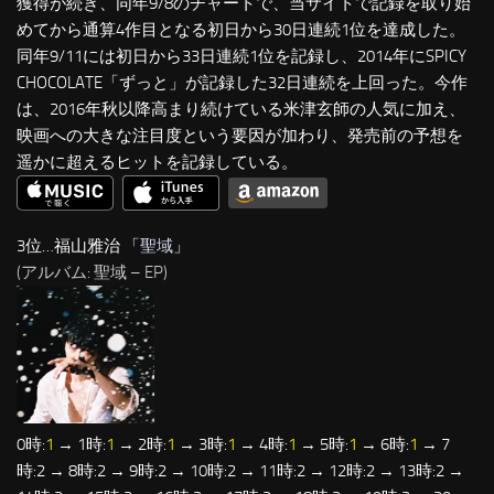
獲得が続き、同年9/8のチャートで、当サイトで記録を取り始
めてから通算4作目となる初日から30日連続1位を達成した。
同年9/11には初日から33日連続1位を記録し、2014年にSPICY
CHOCOLATE「ずっと」が記録した32日連続を上回った。今作
は、2016年秋以降高まり続けている米津玄師の人気に加え、
映画への大きな注目度という要因が加わり、発売前の予想を
遥かに超えるヒットを記録している。
3位…福山雅治 「
聖域
」
(アルバム: 聖域 – EP)
0時:
1
→ 1時:
1
→ 2時:
1
→ 3時:
1
→ 4時:
1
→ 5時:
1
→ 6時:
1
→ 7
時:2 → 8時:2 → 9時:2 → 10時:2 → 11時:2 → 12時:2 → 13時:2 →