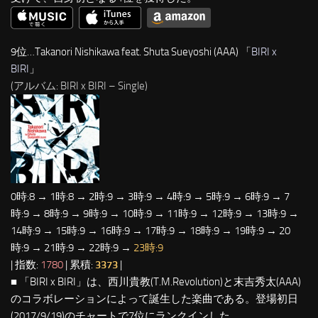
9位…Takanori Nishikawa feat. Shuta Sueyoshi (AAA) 「
BIRI x
BIRI
」
(アルバム: BIRI x BIRI – Single)
0時:8 → 1時:8 → 2時:9 → 3時:9 → 4時:9 → 5時:9 → 6時:9 → 7
時:9 → 8時:9 → 9時:9 → 10時:9 → 11時:9 → 12時:9 → 13時:9 →
14時:9 → 15時:9 → 16時:9 → 17時:9 → 18時:9 → 19時:9 → 20
時:9 → 21時:9 → 22時:9 →
23時:9
| 指数:
1780
| 累積:
3373
|
■ 「BIRI x BIRI」は、西川貴教(T.M.Revolution)と末吉秀太(AAA)
のコラボレーションによって誕生した楽曲である。登場初日
(2017/9/19)のチャートで7位にランクインした。