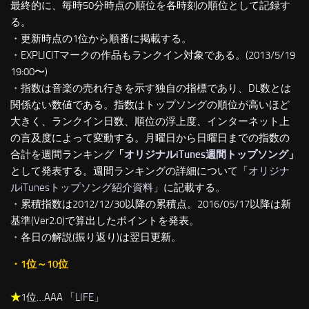
最終的に、毎時50分時点の順位を各時刻の順位として記録す
る。
・更新時点の1位から順番に掲載する。
・EXPLICITマークの作品もランクイン対象である。(2013/5/19
19:00〜)
・指数は音楽の売れ行きを示す独自の指標であり、DL数とは
関係ない数値である。指数はトップソングの順位が高いほど
大きく、ランクイン日数、順位の浮上度、インターネット上
の言及度によって変動する。月曜日から日曜日までの指数の
合計を週間ランキング
「
オリジナルiTunes週間トップソング
」
として発表する。週間ランキングの詳細について「
オリジナ
ルiTunesトップソング紹介資料
」に記載する。
・累積指数は2012/12/30以降の累積点。2016/05/17以降は新
基準(Ver2.0)で算出したポイントを発表。
・各日の解説(振り返り)は翌日更新。
・1位～10位
★
1位…AAA 「
LIFE
」