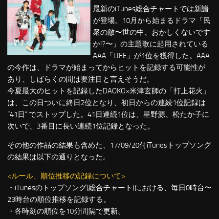
最新のiTunes総合チャートでは新譜
が登場。10月から始まるドラマ「民
衆の敵〜世の中、おかしくないです
か!?〜」の主題歌に起用されている
AAA「LIFE」が1位を獲得した。AAA
の今作は、ドラマが始まってからヒットを記録する可能性が
あり、しばらくの間は要注目と言えそうだ。
今夏最大のヒットを記録したDAOKO×米津玄師の「打上花火」
は、この日ついに終日2位となり、初日からの連続1位記録は
“41日” でストップした。41日連続1位は、星野源、松たか子に
次いで、3番目に長い連続1位記録となった。
その他の作品の結果も含めた、17/09/20付iTunesトップソング
の結果は以下の通りとなった。
<ルール、順位推移の記録について>
・iTunesのトップソング(総合チャート)における、毎日0時台〜
23時台の順位推移を記録する。
・各時刻の順位を10分間隔で更新。