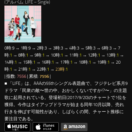
(アルバム: LIFE – Single)
0時:9 → 1時:9 → 2時:3 → 3時:3 → 4時:3 → 5時:3 → 6時:3 → 7
時:
1
→ 8時:
1
→ 9時:
1
→ 10時:
1
→ 11時:
1
→ 12時:
1
→ 13時:
1
→
14時:
1
→ 15時:
1
→ 16時:
1
→ 17時:
1
→ 18時:
1
→ 19時:
1
→ 20
時:
1
→ 21時:
1
→ 22時:
1
→
23時:
1
| 指数:
7556
| 累積:
7556
|
■ 「LIFE」は、AAAの55thシングル表題曲で、フジテレビ系月9
ドラマ「民衆の敵〜世の中、おかしくないですか!?〜」の主題
歌に起用されている。登場初日(2017/9/20)のチャートで1位を
獲得。今作はタイアップドラマが始まる同年10月以降、売れ
行きを伸ばす可能性があり、しばらくの間、チャート推移に
要注目である。