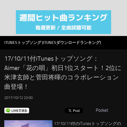
注目カテゴリ
オリジナルiTunes週間トップソング
音楽業界
SMAP
ITUNESトップソング (ITUNESダウンロードランキング)
AKB48
RSS
17/10/11付iTunesトップソング：
Aimer「花の唄」初日1位スタート！2位に
LINKS
米津玄師と菅田将暉のコラボレーション
曲登場！
2017/10/12 23:00
Pocket
17/10/11付のiTunesトップソングの