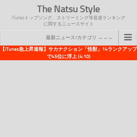
The Natsu Style
iTunesトップソング、ストリーミング等音楽ランキング
に関するニュースサイト
最新ニュース/カテゴリ →→→
【iTunes急上昇速報】サカナクション「怪獣」14ランクアップ
TOP
で45位に浮上 (4:10)
サイトについて
年間ヒット曲ランキング
2016年度特集記事
2017年度特集記事
iTunesトップソング速報
iTunesデイリー
オリジナル週間トップソング
「オリジナルiTunes週間トップソング」紹介資料