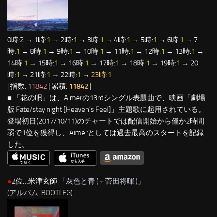
0時:2 → 1時:
1
→ 2時:
1
→ 3時:
1
→ 4時:
1
→ 5時:
1
→ 6時:
1
→ 7
時:
1
→ 8時:
1
→ 9時:
1
→ 10時:
1
→ 11時:
1
→ 12時:
1
→ 13時:
1
→
14時:
1
→ 15時:
1
→ 16時:
1
→ 17時:
1
→ 18時:
1
→ 19時:
1
→ 20
時:
1
→ 21時:
1
→ 22時:
1
→
23時:
1
| 指数:
11842
| 累積:
11842
|
■ 「花の唄」は、Aimerの13rdシングル表題曲で、映画「劇場
版 Fate/stay night [Heaven’s Feel]」主題歌に起用されている。
登場初日(2017/10/11)のチャートでは配信開始から僅か2時間
弱で1位を獲得し、Aimerとしては過去最高のスタートを記録
した。
●
2位…米津玄師 「
灰色と青 ( + 菅田将暉 )
」
(アルバム: BOOTLEG)