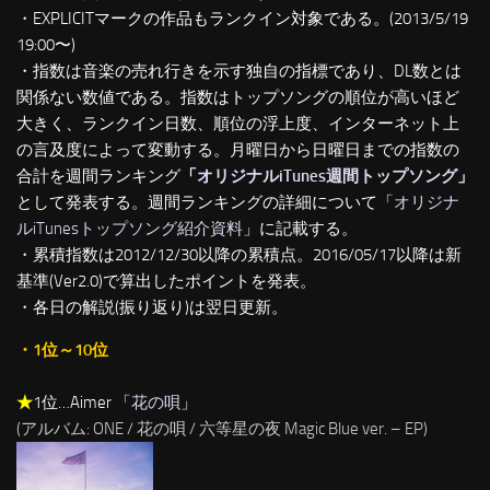
・EXPLICITマークの作品もランクイン対象である。(2013/5/19
19:00〜)
・指数は音楽の売れ行きを示す独自の指標であり、DL数とは
関係ない数値である。指数はトップソングの順位が高いほど
大きく、ランクイン日数、順位の浮上度、インターネット上
の言及度によって変動する。月曜日から日曜日までの指数の
合計を週間ランキング
「
オリジナルiTunes週間トップソング
」
として発表する。週間ランキングの詳細について「
オリジナ
ルiTunesトップソング紹介資料
」に記載する。
・累積指数は2012/12/30以降の累積点。2016/05/17以降は新
基準(Ver2.0)で算出したポイントを発表。
・各日の解説(振り返り)は翌日更新。
・1位～10位
★
1位…Aimer 「
花の唄
」
(アルバム: ONE / 花の唄 / 六等星の夜 Magic Blue ver. – EP)