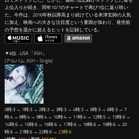
日でストップした。しかし、連続1位記録がストップした後も
上位入りが続き、同年10/7のチャートで再び1位に返り咲い
た。今作は、2016年秋以降高まり続けている米津玄師の人気
に加え、映画への大きな注目度という要因が加わり、発売前
の予想を遥かに超えるヒットを記録している。
▼
6位…LiSA 「
ASH
」
(アルバム: ASH – Single)
0時:3 → 1時:3 → 2時:3 → 3時:3 → 4時:3 → 5時:3 → 6時:3 → 7
時:4 → 8時:4 → 9時:4 → 10時:4 → 11時:4 → 12時:5 → 13時:6 →
14時:6 → 15時:6 → 16時:6 → 17時:6 → 18時:6 → 19時:6 → 20
時:6 → 21時:6 → 22時:6 →
23時:6