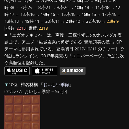
0時:91 → 1時:62 → 2時:58 → 3時:52 → 4時:42 → 5時:41 → 6
時:38 → 7時:24 → 8時:21 → 9時:24 → 10時:18 → 11時:18 → 12
時:17 → 13時:16 → 14時:16 → 15時:15 → 16時:15 → 17時:15 →
18時:13 → 19時:11 → 20時:11 → 21時:10 → 22時:10 →
23時:9
| 指数:
2213
| 累積:
2213
|
■ 「エガオノキミヘ」は、声優・三森すずこの8thシングル表
題曲で、アニメ「結城友奈は勇者である-鷲尾須美の章-」OP
テーマに起用されている。登場初日(2017/10/11)のチャートで
9位にランクイン。2013年発売の「ユニバーページ」(8位)に次
ぐ高順位を記録した。
▼
10位…椎名林檎 「
おいしい季節
」
(アルバム: おいしい季節 – Single)