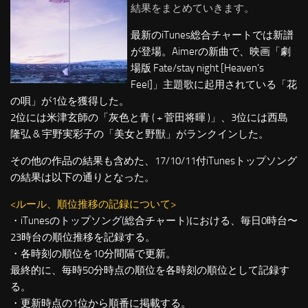
結果をまとめていきます。
最新のiTunes総合チャートでは新譜
が登場。Aimerの新曲で、映画「劇
場版 Fate/stay night [Heaven’s
Feel]」主題歌に起用されている「花
の唄」が1位を獲得した。
2位には米津玄師の「灰色と青 ( + 菅田将暉 )」、3位には西島
隆弘 & 宇野実彩子の「美女と野獣」がランクインした。
その他の作品の結果も含めた、17/10/11付iTunesトップソング
の結果は以下の通りとなった。
<ルール、順位推移の記録について>
・iTunesのトップソング(総合チャート)における、毎日0時台〜
23時台の順位推移を記録する。
・各時刻の順位を10分間隔で更新。
最終的に、毎時50分時点の順位を各時刻の順位として記録す
る。
・更新時点の1位から順番に掲載する。