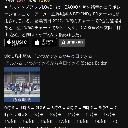
| 指数:
2547
| 累積:
12166
|
■ 「ステップアップLOVE」は、DAOKOと岡村靖幸のコラボレ
ーション曲で、アニメ「血界戦線 & BEYOND」EDテーマに起
用されている。登場初日(2017/10/8)のチャートで6位に登場す
ると、翌10/9のチャートで3位に入り、DAOKO×米津玄師「打
上花火」と同時トップ3入りを記録した。
8位…乃木坂46 「
いつかできるから今日できる
」
(アルバム: いつかできるから今日できる (Special Edition))
0時:6 → 1時:6 → 2時:6 → 3時:7 → 4時:7 → 5時:7 → 6時:7 → 7
時:9 → 8時:8 → 9時:8 → 10時:8 → 11時:8 → 12時:8 → 13時:8 →
14時:8 → 15時:8 → 16時:8 → 17時:8 → 18時:8 → 19時:8 → 20