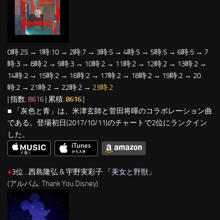
0時:25 → 1時:10 → 2時:7 → 3時:5 → 4時:5 → 5時:5 → 6時:5 → 7
時:3 → 8時:2 → 9時:3 → 10時:2 → 11時:2 → 12時:2 → 13時:2 →
14時:2 → 15時:2 → 16時:2 → 17時:2 → 18時:2 → 19時:2 → 20
時:2 → 21時:2 → 22時:2 →
23時:2
| 指数:
8616
| 累積:
8616
|
■ 「灰色と青」は、米津玄師と菅田将暉のコラボレーション曲
である。登場初日(2017/10/11)のチャートで2位にランクイン
した。
●
3位…西島隆弘 & 宇野実彩子 「
美女と野獣
」
(アルバム: Thank You Disney)