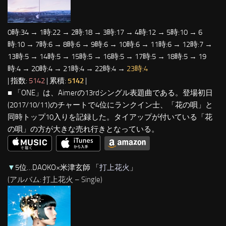
0時:34 → 1時:22 → 2時:18 → 3時:17 → 4時:12 → 5時:10 → 6
時:10 → 7時:6 → 8時:6 → 9時:6 → 10時:6 → 11時:6 → 12時:7 →
13時:5 → 14時:5 → 15時:5 → 16時:5 → 17時:5 → 18時:5 → 19
時:4 → 20時:4 → 21時:4 → 22時:4 →
23時:4
| 指数:
5142
| 累積:
5142
|
■ 「ONE」は、Aimerの13rdシングル表題曲である。登場初日
(2017/10/11)のチャートで4位にランクイン士、「花の唄」と
同時トップ10入りを記録した。タイアップが付いている「花
の唄」の方が大きな売れ行きとなっている。
▼
5位…DAOKO×米津玄師 「
打上花火
」
(アルバム: 打上花火 – Single)