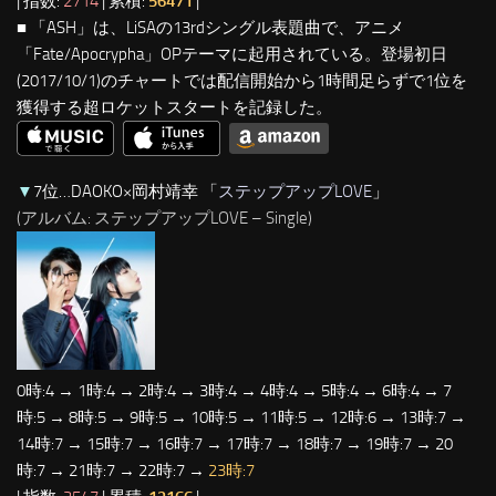
| 指数:
2714
| 累積:
56471
|
■ 「ASH」は、LiSAの13rdシングル表題曲で、アニメ
「Fate/Apocrypha」OPテーマに起用されている。登場初日
(2017/10/1)のチャートでは配信開始から1時間足らずで1位を
獲得する超ロケットスタートを記録した。
▼
7位…DAOKO×岡村靖幸 「
ステップアップLOVE
」
(アルバム: ステップアップLOVE – Single)
0時:4 → 1時:4 → 2時:4 → 3時:4 → 4時:4 → 5時:4 → 6時:4 → 7
時:5 → 8時:5 → 9時:5 → 10時:5 → 11時:5 → 12時:6 → 13時:7 →
14時:7 → 15時:7 → 16時:7 → 17時:7 → 18時:7 → 19時:7 → 20
時:7 → 21時:7 → 22時:7 →
23時:7