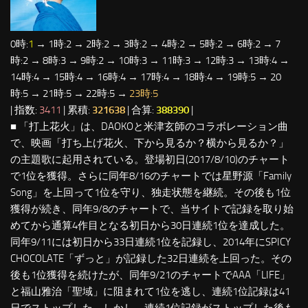
0時:
1
→ 1時:2 → 2時:2 → 3時:2 → 4時:2 → 5時:2 → 6時:2 → 7
時:2 → 8時:3 → 9時:2 → 10時:3 → 11時:3 → 12時:3 → 13時:4 →
14時:4 → 15時:4 → 16時:4 → 17時:4 → 18時:4 → 19時:5 → 20
時:5 → 21時:5 → 22時:5 →
23時:5
| 指数:
3411
| 累積:
321638
| 合算:
388390
|
■ 「打上花火」は、DAOKOと米津玄師のコラボレーション曲
で、映画「打ち上げ花火、下から見るか？横から見るか？」
の主題歌に起用されている。登場初日(2017/8/10)のチャート
で1位を獲得。さらに同年8/16のチャートでは星野源「Family
Song」を上回って1位を守り、独走状態を継続。その後も1位
獲得が続き、同年9/8のチャートで、当サイトで記録を取り始
めてから通算4作目となる初日から30日連続1位を達成した。
同年9/11には初日から33日連続1位を記録し、2014年にSPICY
CHOCOLATE「ずっと」が記録した32日連続を上回った。その
後も1位獲得を続けたが、同年9/21のチャートでAAA「LIFE」
と福山雅治「聖域」に阻まれて1位を逃し、連続1位記録は41