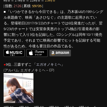
時:8 → 21時:8 → 22時:8 →
23時:8
| 指数:
2126
| 累積:
59735
|
■ 「いつかできるから今日できる」は、乃木坂46の19thシング
ル表題曲で、映画「あさひなぐ」の主題歌に起用されてい
る。登場初日(2017/9/22)のチャートでは6位発進だったが、翌
9/23のチャートでは安室奈美恵のトップ4独占(引退発表の影
響)に割って入り3位を記録した。CDシングルは同年10/11発売
予定であり、それまでに映画の影響でヒットを記録する可能
性があるため、今後も要注目の作品である。
●
9位…三森すずこ 「
エガオノキミヘ
」
(アルバム: エガオノキミヘ – EP)