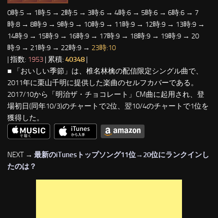
0時:5 → 1時:5 → 2時:5 → 3時:6 → 4時:6 → 5時:6 → 6時:6 → 7
時:8 → 8時:9 → 9時:9 → 10時:9 → 11時:9 → 12時:9 → 13時:9 →
14時:9 → 15時:9 → 16時:9 → 17時:9 → 18時:9 → 19時:9 → 20
時:9 → 21時:9 → 22時:9 →
23時:10
| 指数:
1953
| 累積:
40348
|
■ 「おいしい季節」は、椎名林檎の配信限定シングル曲で、
2011年に栗山千明に提供した楽曲のセルフカバーである。
2017/10から「明治ザ・チョコレート」CM曲に起用され、登
場初日(同年10/3)のチャートで2位、翌10/4のチャートで1位を
獲得した。
NEXT →
最新のiTunesトップソング11位→20位にランクインし
たのは？