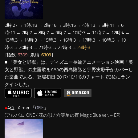
0時:27 → 1時:18 → 2時:16 → 3時:15 → 4時:13 → 5時:11 → 6
時:11 → 7時:7 → 8時:7 → 9時:7 → 10時:7 → 11時:7 → 12時:4 →
13時:3 → 14時:3 → 15時:3 → 16時:3 → 17時:3 → 18時:3 → 19
時:3 → 20時:3 → 21時:3 → 22時:3 →
23時:3
| 指数:
6309
| 累積:
6309
|
■ 「美女と野獣」は、ディズニー長編アニメーション映画「美
女と野獣」の主題歌をAAAの西島隆弘と宇野実彩子がカバーし
た楽曲である。登場初日(2017/10/11)のチャートで3位にラン
クインした。
●
4位…Aimer 「
ONE
」
(アルバム: ONE / 花の唄 / 六等星の夜 Magic Blue ver. – EP)