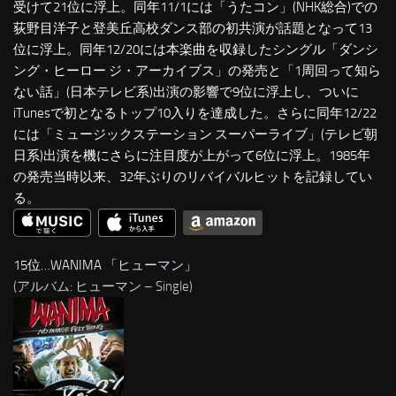
受けて21位に浮上。同年11/1には「うたコン」(NHK総合)での
荻野目洋子と登美丘高校ダンス部の初共演が話題となって13
位に浮上。同年12/20には本楽曲を収録したシングル「ダンシ
ング・ヒーロー ジ・アーカイブス」の発売と「1周回って知ら
ない話」(日本テレビ系)出演の影響で9位に浮上し、ついに
iTunesで初となるトップ10入りを達成した。さらに同年12/22
には「ミュージックステーション スーパーライブ」(テレビ朝
日系)出演を機にさらに注目度が上がって6位に浮上。1985年
の発売当時以来、32年ぶりのリバイバルヒットを記録してい
る。
15位…WANIMA 「
ヒューマン
」
(アルバム: ヒューマン – Single)