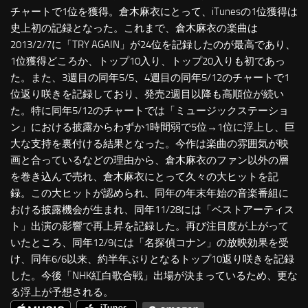
チャートで1位を獲得。倉木麻衣にとって、iTunesの1位獲得は
史上初の記録となった。これまで、倉木麻衣の楽曲は
2013/2/7に「TRY AGAIN」が24位を記録したのが最高であり、
1位獲得どころか、トップ10入り、トップ20入りも初であっ
た。また、3週目の同年5/5、4週目の同年5/12のチャートで1
位返り咲きを記録しており、発売2週目以降も高順位が続い
た。特に同年5/12のチャートでは「ミュージックステーショ
ン」における披露からわずか1時間弱で5位→1位に浮上し、巨
大な支持を裏付ける結果となった。今作は楽曲の雰囲気が映
画と合っているなどの理由から、倉木麻衣のファン以外の層
を巻き込んで売れ、倉木麻衣にとって久々の大ヒットを記
録。この大ヒットが認められ、同年の年末年始の音楽番組に
おける披露機会が生まれ、同年11/28には「ベストアーティス
ト」出演の影響で再上昇を記録した。再び注目度が上がって
いたところ、同年12/9には「名探偵コナン」の放映効果を受
け、同年6/6以来、約半年ぶりとなるトップ10返り咲きを記録
した。今後「NHK紅白歌合戦」出場が決まっているため、更な
る浮上が予想される。