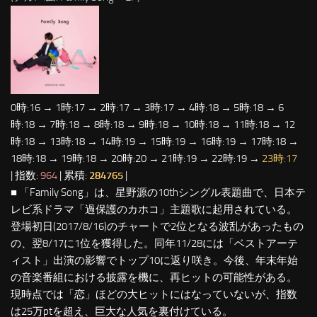
0時:16 → 1時:17 → 2時:17 → 3時:17 → 4時:18 → 5時:18 → 6
時:18 → 7時:18 → 8時:18 → 9時:18 → 10時:18 → 11時:18 → 12
時:18 → 13時:18 → 14時:19 → 15時:19 → 16時:19 → 17時:18 →
18時:18 → 19時:18 → 20時:20 → 21時:19 → 22時:19 →
23時:17
| 指数:
964
| 累積:
284765
|
■ 「Family Song」は、星野源の10thシングル表題曲で、日本テ
レビ系ドラマ「過保護のカホコ」主題歌に起用されている。
登場初日(2017/8/16)のチャートで2位となる波乱があったもの
の、翌8/17に1位を獲得した。同年11/28には「ベストアーテ
ィスト」出演の影響でトップ10に返り咲き。今後、年末年始
の音楽番組における披露を機に、再ヒットの可能性がある。
現時点では「恋」ほどの大ヒットにはなっていないが、指数
は25万ptを超え、巨大な人気を裏付けている。