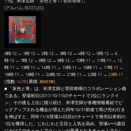
11位…米津玄師 「
灰色と青 ( + 菅田将暉 )
」
(アルバム: BOOTLEG)
0時:12 → 1時:12 → 2時:12 → 3時:12 → 4時:12 → 5時:12 → 6
時:12 → 7時:12 → 8時:12 → 9時:12 → 10時:11 → 11時:11 → 12
時:11 → 13時:11 → 14時:11 → 15時:11 → 16時:11 → 17時:11 →
18時:11 → 19時:11 → 20時:10 → 21時:11 → 22時:11 →
23時:11
| 指数:
1478
| 累積:
265518
|
■ 「灰色と青」は、米津玄師と菅田将暉のコラボレーション曲
である。登場初日(2017/10/11)のチャートで2位にランクイ
ン。その後も上位に残り続け、米津玄師が各種情報番組でピ
ックアップされる機会が増えた同年10/31前後で再び売れ行き
を伸ばすと、同年11/3(登場24日目)のチャートで発売以来初の
1位を獲得した。じわじわと注目と人気を高め、登場4〜5週目
にかけてのチャートアクションが最盛となるチャートアクシ