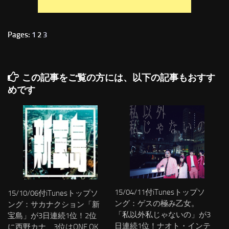
Pages:
1
2
3
この記事をご覧の方には、以下の記事もおすす
めです
15/04/11付iTunesトップソ
15/10/06付iTunesトップソ
ング：ゲスの極み乙女。
ング：サカナクション「新
「私以外私じゃないの」が3
宝島」が3日連続1位！2位
日連続1位！ナオト・インテ
に西野カナ、3位はONE OK