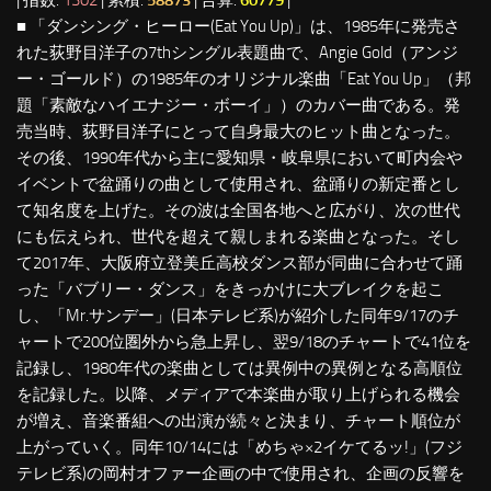
■ 「ダンシング・ヒーロー(Eat You Up)」は、1985年に発売さ
れた荻野目洋子の7thシングル表題曲で、Angie Gold（アンジ
ー・ゴールド）の1985年のオリジナル楽曲「Eat You Up」（邦
題「素敵なハイエナジー・ボーイ」）のカバー曲である。発
売当時、荻野目洋子にとって自身最大のヒット曲となった。
その後、1990年代から主に愛知県・岐阜県において町内会や
イベントで盆踊りの曲として使用され、盆踊りの新定番とし
て知名度を上げた。その波は全国各地へと広がり、次の世代
にも伝えられ、世代を超えて親しまれる楽曲となった。そし
て2017年、大阪府立登美丘高校ダンス部が同曲に合わせて踊
った「バブリー・ダンス」をきっかけに大ブレイクを起こ
し、「Mr.サンデー」(日本テレビ系)が紹介した同年9/17のチ
ャートで200位圏外から急上昇し、翌9/18のチャートで41位を
記録し、1980年代の楽曲としては異例中の異例となる高順位
を記録した。以降、メディアで本楽曲が取り上げられる機会
が増え、音楽番組への出演が続々と決まり、チャート順位が
上がっていく。同年10/14には「めちゃ×2イケてるッ!」(フジ
テレビ系)の岡村オファー企画の中で使用され、企画の反響を