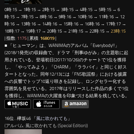
0時:15 → 1時:15 → 2時:15 → 3時:15 → 4時:15 → 5時:15 → 6
時:15 → 7時:15 → 8時:16 → 9時:16 → 10時:16 → 11時:16 → 12
時:16 → 13時:16 → 14時:16 → 15時:16 → 16時:16 → 17時:17 →
18時:17 → 19時:17 → 20時:15 → 21時:15 → 22時:15 →
23時:15
| 指数:
1175
| 累積:
168019
|
■ 「ヒューマン」は、WANIMAのアルバム「Everybody!!」
(2018/1発売)の収録曲で、ドラマ「刑事ゆがみ」の主題歌に起
用されている。登場初日(2017/10/26)のチャートで1位を獲得
し、「やってみよう」「CHARM」「ララバイ」と同じく好ス
タートとなった。同年12/13には「FNS歌謡祭」における披露
への反響でトップ10返り咲きを記録し、ロングセラー化する
雰囲気を見せている。2017年はリリースした作品の多くで1位
を獲得し、WANIMAの大躍進を印象づける結果を残している。
16位…欅坂46 「
風に吹かれても
」
(アルバム: 風に吹かれても (Special Edition))