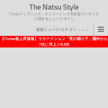
The Natsu Style
iTunesトップソング、ストリーミング等音楽ランキング
に関するニュースサイト
最新ニュース/カテゴリ →→→
【iTunes急上昇速報】サカナクション「夜の踊り子」圏外から
TOP
7位に浮上 (16:50)
サイトについて
年間ヒット曲ランキング
2016年度特集記事
2017年度特集記事
iTunesトップソング速報
iTunesデイリー
オリジナル週間トップソング
「オリジナルiTunes週間トップソング」紹介資料