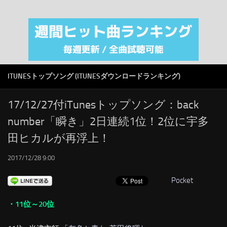
注目カテゴリ
オリジナルiTunes週間トップソング
音楽業界
SMAP
ITUNESトップソング (ITUNESダウンロードランキング)
AKB48
RSS
17/12/27付iTunesトップソング：back
number「瞬き」2日連続1位！2位に宇多
LINKS
田ヒカルが再浮上！
2017/12/28 9:00
Pocket
・11位～20位